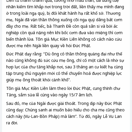
Liên tu thành chánh quả, tưởng nhớ mẫu thân, đã dùng tuệ
nhãn kiếm tìm khắp nơi trong trời đất, liền thấy mẹ mình đang
ở trong loài ngạ quỷ, bị đói khát hành hạ rất khổ sở. Thương
mẹ, Ngài đã vận thần thông xuống cõi ngạ quỷ dâng bát cơm
đầy cho mẹ. Rất tiếc, bà Thanh Đề còn quá sân
si và bởi ác
nghiệp còn quá nặng nên khi bốc cơm đưa vào miệng thì cơm
biến thành lửa. Tôn giả Mục Kiền Liên không có cách nào cứu
được mẹ nên Ngài liền quay về hỏi Đức Phật.
Đức Phật dạy rằng: “Dù ông có thần thông quảng đại như thế
nào cũng không đủ sức cứu mẹ ông, chỉ có một cách là nhờ sự
hợp lực của chư tăng khắp nơi, sau 3 tháng an cư kiết hạ cùng
tập trung chú nguyện mới có thể chuyển hoá được nghiệp lực
giúp mẹ ông thoát khỏi cảnh khổ”.
Tôn giả Mục Kiền Liên làm theo lời Đức Phật
, cung thỉnh chư
Tăng, sắm sửa lễ cúng vào ngày 15/7 âm lịch.
Sau đó, mẹ của Ngài được giải thoát. Trong dịp này Đức Phật
cũng dạy: Chúng sanh ai muốn báo hiếu cho cha mẹ cũng theo
cách này (Vu-Lan-Bồn Pháp) mà làm”. Từ đó, ngày Lễ Vu Lan
ra đời.