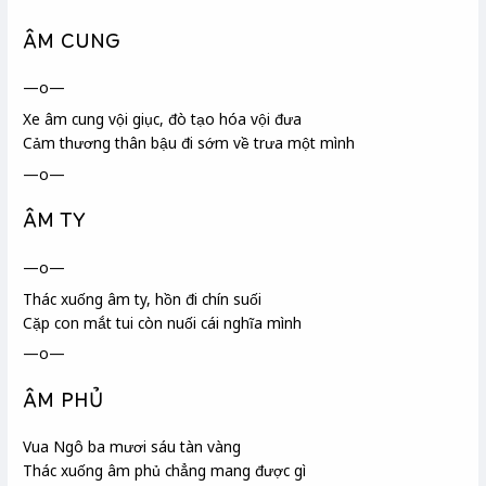
ÂM CUNG
—o—
Xe âm cung vội giục, đò tạo hóa
vội đưa
Cảm thương thân bậu
đi sớm về trưa một mình
—o—
ÂM TY
—o—
Thác xuống âm ty, hồn đi chín suối
Cặp con mắt tui còn nuối cái nghĩa mình
—o—
ÂM PHỦ
Vua Ngô ba mươi sáu tàn vàng
Thác xuống âm phủ chẳng mang được gì