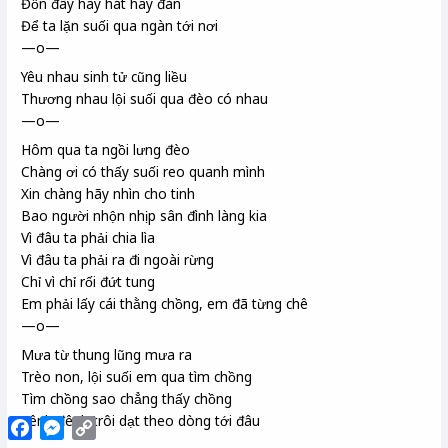
Đồn đây hay hát hay đàn
Để ta lặn suối qua ngàn
tới nơi
—o—
Yêu nhau sinh tử cũng liều
Thương nhau lội suối qua đèo có nhau
—o—
Hôm qua ta ngồi lưng đèo
Chàng ơi có thấy suối reo quanh mình
Xin chàng hãy nhìn cho tinh
Bao người nhộn nhịp sân đình làng kia
Vì đâu ta phải chia lìa
Vì đâu ta phải ra đi ngoài rừng
Chỉ vì chỉ rối đứt tung
Em phải lấy cái thằng chồng, em đã từng chê
—o—
Mưa từ thung lũng mưa ra
Trèo non, lội suối em qua tìm chồng
Tìm chồng sao chẳng thấy chồng
Lênh đênh trôi dạt theo dòng tới đâu
Facebook
Messenger
Copy
Link