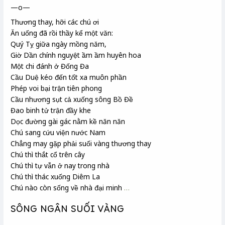
—o—
Thương thay, hỡi các chú ơi
Ăn uống đã rồi thầy kể một văn:
Quý Tỵ
giữa ngày mồng năm,
Giờ Dần
chính nguyệt
ầm ầm huyên hoa
Một chi đánh ở Đống Đa
Cầu Duệ
kéo đến tốt xa
muôn phần
Phép voi bại trận tiên phong
Cầu nhương
sụt cả xuống sông Bồ Đề
Đao binh tử trận đầy khe
Dọc đường gài gác nằm kề năn năn
Chú sang cứu viện nước Nam
Chẳng may gặp phải suối vàng thương thay
Chú thì thắt cổ trên cây
Chú thì tự vẫn ở nay trong nhà
Chú thì thác xuống Diêm La
Chú nào còn sống về nhà đại minh
…
SÔNG NGÂN SUỐI VÀNG