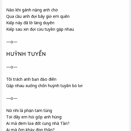
Nào khi gánh nặng anh chờ
Qua cầu anh đợi bây giờ em quên
Kiếp này đã lỡ làng duyên
Kiếp sau xin đợi cửu tuyền gặp nhau
—o—
HUỲNH TUYỀN
—o—
Tôi trách anh bạn đảo điên
Gặp nhau xuống chốn huỳnh tuyền bỏ lơi
—o—
Nữ nhi là phận tam tùng
Tới đây em hỏi góp anh hùng:
Ai mà đem lửa đốt cung nhà Tần
?
Ai mà ôm khảy đờn thần?