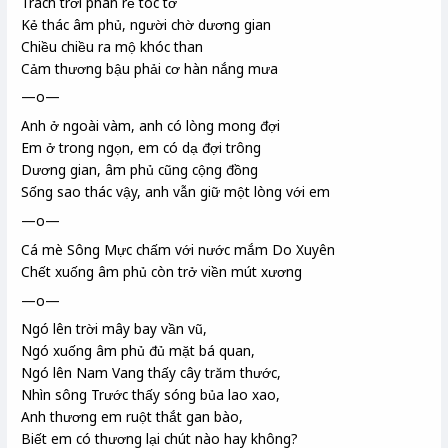
Trách trời phân rẽ tóc tơ
Kẻ thác âm phủ, người chờ dương gian
Chiều chiều ra mộ khóc than
Cảm thương bậu phải cơ hàn
nắng mưa
—o—
Anh ở ngoài vàm, anh có lòng mong đợi
Em ở trong ngọn, em có dạ đợi trông
Dương gian, âm phủ cũng cộng đồng
Sống sao thác vậy, anh vẫn giữ một lòng với em
—o—
Cá mè Sông Mực
chấm với nước mắm Do Xuyên
Chết xuống âm phủ còn trở viền
mút xương
—o—
Ngó lên trời mây bay vần vũ,
Ngó xuống âm phủ đủ mặt bá quan
,
Ngó lên Nam Vang
thấy cây trăm thước,
Nhìn sông Trước
thấy sóng bủa lao xao,
Anh thương em ruột thắt gan bào,
Biết em có thương lại chút nào hay không?