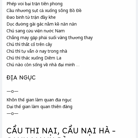
Phép voi bại trận tiên phong
Cầu nhương sụt cả xuống sông Bồ Đề
Đao binh tử trận đầy khe
Dọc đường gài gác nằm kề năn năn
Chú sang cứu viện nước Nam
Chẳng may gặp phải suối vàng thương thay
Chú thì thắt cổ trên cây
Chú thì tự vẫn ở nay trong nhà
Chú thì thác xuống Diêm La
Chú nào còn sống về nhà đại minh
…
ĐỊA NGỤC
—o—
Khôn thế gian làm quan địa ngục
Dại thế gian làm quan thiên đàng
—o—
CẦU THI NẠI, CẦU NẠI HÀ –