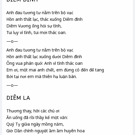
DIÊM ĐÌNH
Anh đau tương tư nằm trên bộ vạc
Hồn anh thất lạc, thác xuống Diêm đình
Diêm Vương ổng hỏi sự tình,
Tui lụy vì tình, tui mới thác oan.
—o—
Anh đau tương tư nằm trên bộ vạc
Hồn anh thất lạc xuống dưới Diêm đình
Ông vua phán quở: Anh vì tình thác oan
Em ơi, một mai anh chết, em đừng có đến để tang
Bởi tại nơi em mà thiên hạ luận bàn.
—o—
DIÊM LA
Thương thay, hỡi các chú ơi
Ăn uống đã rồi thầy kể một văn:
Quý Tỵ
giữa ngày mồng năm,
Giờ Dần
chính nguyệt
ầm ầm huyên hoa