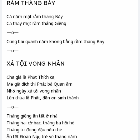
RẰM THÁNG BẢY
Cả năm một rằm tháng Bảy
Cả thảy một rằm tháng Giêng
—o—
Cúng bái quanh năm không bằng rằm tháng Bảy
—o—
XÁ TỘI VONG NHÂN
Cha già là Phật Thích ca
,
Mẹ già đích thị Phật bà Quan âm
Nhớ ngày xá tội vong nhân
Lên chùa lễ Phật, đền ơn sinh thành
—o—
Tháng giêng ăn tết ở nhà
Tháng hai cờ bạc, tháng ba hội hè
Tháng tư đong đậu nấu chè
Ăn tết Đoan Ngọ
trở về tháng năm