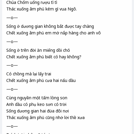
Chúa Chổm uống rượu tì tì
Thác xuống âm phủ kém gì vua Ngô.
—o—
Sống ở dương gian
không bắt được tay chàng
Chết xuống âm phủ em mở nắp hàng
cho anh vô
—o—
Sống ở trên đời ăn miếng dồi chó
Chết xuống âm phủ biết có hay không?
—o—
Có chồng mà lại lấy trai
Chết xuống âm phủ cưa hai nấu dầu
—o—
Cùng nguyền một tấm lòng son
Anh dầu có phụ keo sơn có trời
Sống dương gian hai đứa đôi nơi
Thác xuống âm phủ cũng nhớ lời thề xưa
—o—