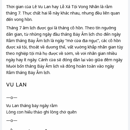
Thời gian của Lê Vu Lan hay Lễ Xá Tội Vong Nhân là rằm
tháng 7. Thực chất hai lễ này khác nhau, nhưng đều liên quan
đến vong hồn.
Tháng 7 âm lịch được gọi là tháng cô hồn. Theo tín ngưỡng
dân gian, từ những ngày đầu tháng Bảy Âm lịch cho đến ngày
Rằm tháng Bảy Âm lịch là ngày “mở cửa địa ngục”, các cô hồn
được xá tội, thoát về dương thế, vất vưởng khắp nhân gian tùy
theo nghiệp tội mà họ được về sớm, về với nhân gian nhiều
ngày hay ít ngày. Cánh cửa sẽ đóng dần lại vào giữa đêm ngày
Mười bốn tháng Bảy Âm lịch và đóng hoàn toàn vào ngày
Rằm tháng Bảy Âm lịch.
VU LAN
—o—
Vu Lan
tháng bảy ngày rằm
Lòng con hiếu thảo ghi lòng chớ quên
—o—