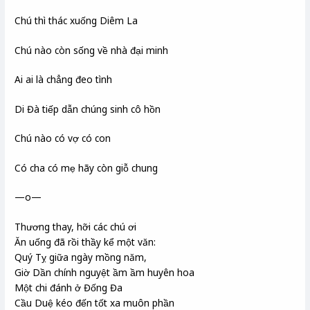
Chú thì thác xuống Diêm La
Chú nào còn sống về nhà đại minh
Ai ai là chẳng đeo tình
Di Đà tiếp dẫn chúng sinh cô hồn
Chú nào có vợ có con
Có cha có mẹ hãy còn giỗ chung
—o—
Thương thay, hỡi các chú ơi
Ăn uống đã rồi thầy kể một văn:
Quý Tỵ giữa ngày mồng năm,
Giờ Dần chính nguyệt ầm ầm huyên hoa
Một chi đánh ở Đống Đa
Cầu Duệ kéo đến tốt xa muôn phần