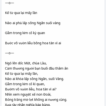
—o—
Kể từ qua lại mấy lần
Nào ai phả lấp sông Ngân suối vàng
Gẫm trong kim cổ kỳ quan
Bước vô vườn liễu bông hoa tàn vì ai
—o—
Ngó lên dốc Một, chùa Lầu
,
Cảm thương người bạn buổi đầu thâm ân
Kể từ qua lại mấy lần,
Nào ai khỏa lấp sông Ngân
, suối Vàng.
Gẫm trong kim cổ kì quan
,
Bướm vô vườn liễu, hoa tàn vì ai?
Nhìn xem nguyệt xế non Đoài
,
Bóng trăng mờ lợt không ai nương cùng.
Xưa rày
nhân nghĩa bập bùng,