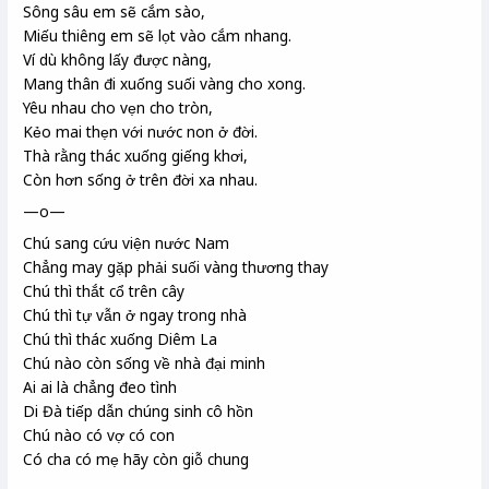
Sông sâu em sẽ cắm sào
,
Miếu
thiêng em sẽ lọt vào cắm nhang.
Ví dù
không lấy được nàng,
Mang thân đi xuống suối vàng cho xong.
Yêu nhau cho vẹn cho tròn,
Kẻo mai thẹn với nước non ở đời.
Thà rằng thác
xuống giếng khơi,
Còn hơn sống ở trên đời xa nhau.
—o—
Chú sang cứu viện nước Nam
Chẳng may gặp phải suối vàng thương thay
Chú thì thắt cổ trên cây
Chú thì tự vẫn ở ngay trong nhà
Chú thì thác xuống Diêm La
Chú nào còn sống về nhà đại minh
Ai ai là chẳng đeo tình
Di Đà tiếp dẫn chúng sinh cô hồn
Chú nào có vợ có con
Có cha có mẹ hãy còn giỗ chung