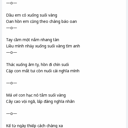
—o—
Dầu em có xuống suối vàng
Oan hồn em cũng theo chàng báo oan
—o—
Tay cầm một nắm nhang tàn
Liều mình nhảy xuống suối vàng tìm anh
—o—
Thác xuống âm ty, hồn đi chín suối
Cặp con mắt tui còn nuối cái nghĩa mình
—o—
Má ơi! con hạc nó tắm suối vàng
Cây cao vội ngã, lấp đàng nghĩa nhân
—o—
Kể từ ngày thiếp cách chàng xa