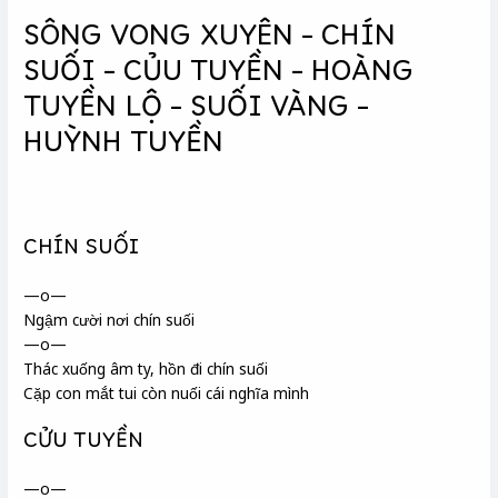
SÔNG VONG XUYÊN – CHÍN
SUỐI – CỦU TUYỀN – HOÀNG
TUYỀN LỘ – SUỐI VÀNG –
HUỲNH TUYỀN
CHÍN SUỐI
—o—
Ngậm cười nơi chín suối
—o—
Thác xuống âm ty
, hồn đi chín suối
Cặp con mắt tui còn nuối cái nghĩa mình
CỬU TUYỀN
—o—