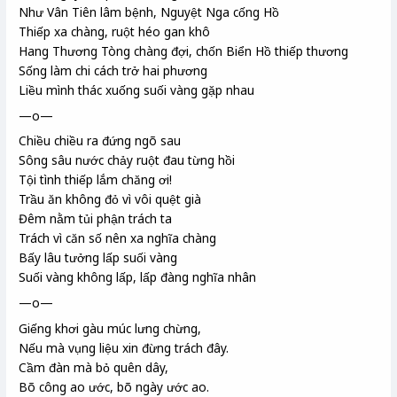
Như Vân Tiên
lâm bệnh, Nguyệt Nga
cống Hồ
Thiếp xa chàng, ruột héo gan khô
Hang Thương Tòng
chàng đợi, chốn Biển Hồ
thiếp thương
Sống làm chi cách trở hai phương
Liều mình thác xuống suối vàng gặp nhau
—o—
Chiều chiều ra đứng ngõ sau
Sông sâu nước chảy ruột đau từng hồi
Tội tình thiếp lắm chăng ơi!
Trầu
ăn không đỏ vì vôi quệt già
Đêm nằm tủi phận trách ta
Trách vì căn số
nên xa nghĩa chàng
Bấy lâu tưởng lấp suối vàng
Suối vàng không lấp, lấp đàng
nghĩa nhân
—o—
Giếng khơi
gàu
múc lưng chừng,
Nếu mà vụng liệu xin đừng trách đây.
Cầm đàn mà bỏ quên dây,
Bõ công ao ước, bõ ngày ước ao.