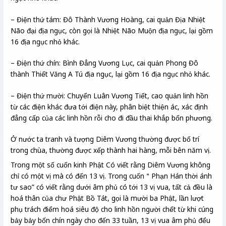
– Điện thứ tám: Đô Thành Vương Hoàng, cai quản Địa Nhiệt
Não đại địa ngục, còn gọi là Nhiệt Não Muộn địa ngục, lại gồm
16 địa ngục nhỏ khác.
– Điện thứ chín: Bình Đẳng Vương Lục, cai quản Phong Đô
thành Thiết Văng A Tú địa ngục, lại gồm 16 địa ngục nhỏ khác.
– Điện thứ mười: Chuyển Luân Vương Tiết, cao quản linh hồn
từ các điện khác đưa tới điện này, phân biệt thiện ác, xác định
đẳng cấp của các linh hồn rỗi cho đi đầu thai khắp bốn phương.
Ở nước ta tranh và tượng Diêm Vương thường được bố trí
trong chùa, thường được xếp thành hai hàng, mỗi bên năm vị.
Trong một số cuốn kinh Phật Có viết rằng Diêm Vương không
chỉ có một vị mà có đến 13 vị. Trong cuốn＂Phạn Hán thời ánh
tư sao” có viết rằng dưới âm phủ có tới 13 vị vua, tất cả đều là
hoá thân của chư Phật Bồ Tát, gọi là mười ba Phật, lần lượt
phụ trách điểm hoá siêu độ cho linh hồn người chết từ khi cúng
bảy bảy bốn chín ngày cho đến 33 tuần, 13 vị vua âm phủ đểu