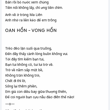
Bán rồi bỏ nước xem chừng
Tiền nổi không lấy, chỉ ưng tiền chìm.
Anh về ở trỏng
Ma Liên
Anh nhớ ra liền kẻo để em trông
OAN HỒN – VONG HỒN
Trèo đèo lặn suối qua truông
,
Đến đây thấy cảnh lòng buồn không vui.
Tới đây tìm kiếm bạn tui
,
Bạn tui không có, tui lui trở về.
Trở về nằm sấp một bề,
Không trăn không trở,
Chết đi thì lỡ,
Sống lại thêm phiền,
Em giả con diều bay giữa thượng thiên
,
Để coi người bạn cựu
nẫu
đảo điên thế nào!
—o—