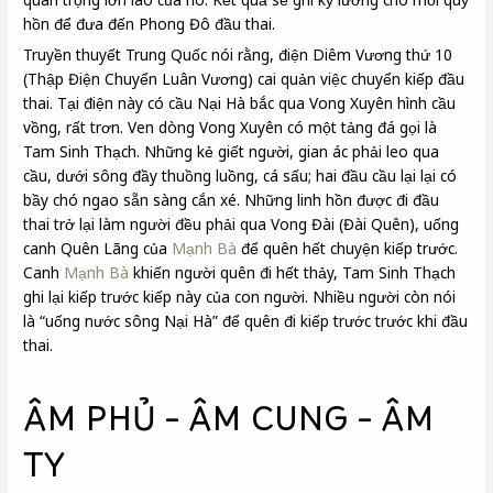
hồn để đưa đến Phong Đô đầu thai.
Truyền thuyết Trung Quốc nói rằng, điện Diêm Vương thứ 10
(Thập Điện Chuyển Luân Vương) cai quản việc chuyển kiếp đầu
thai. Tại điện này có cầu Nại Hà bắc qua Vong Xuyên hình cầu
vồng, rất trơn. Ven dòng Vong Xuyên có một tảng đá gọi là
Tam Sinh Thạch. Những kẻ giết người, gian ác phải leo qua
cầu, dưới sông đầy thuồng luồng, cá sấu; hai đầu cầu lại lại có
bầy chó ngao sẵn sàng cắn xé. Những linh hồn được đi đầu
thai trở lại làm người đều phải qua Vong Đài (Đài Quên), uống
canh Quên Lãng của
Mạnh Bà
để quên hết chuyện kiếp trước.
Canh
Mạnh Bà
khiến người quên đi hết thảy, Tam Sinh Thạch
ghi lại kiếp trước kiếp này của con người. Nhiều người còn nói
là “uống nước sông Nại Hà” để quên đi kiếp trước trước khi đầu
thai.
ÂM PHỦ – ÂM CUNG – ÂM
TY