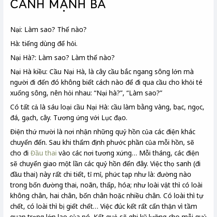
CANH MẠNH BÀ
Nại: Làm sao? Thế nào?
Hà: tiếng dùng để hỏi.
Nại Hà?: Làm sao? Làm thế nào?
Nại Hà kiều: Cầu Nại Hà, là cây cầu bắc ngang sông lớn mà
người đi đến đó không biết cách nào để đi qua cầu cho khỏi té
xuống sông, nên hỏi nhau: “Nại hà?”, “Làm sao?”
Có tất cả là sáu loại cầu Nại Hà: cầu làm bằng vàng, bạc, ngọc,
đá, gạch, cây. Tương ứng với Lục đạo.
Điện thứ mười là nơi nhận những quỷ hồn của các điện khác
chuyển đến. Sau khi thẩm định phước phần của mỗi hồn, sẽ
cho đi
Đầu thai
vào các nơi tương xứng… Mỗi tháng, các điện
sẽ chuyển giao một lần các quỷ hồn đến đây. Việc thọ sanh (đi
đầu thai) này rất chi tiết, tỉ mỉ, phức tạp như là: đường nào
trong bốn đường thai, noãn, thấp, hóa; như loài vật thì có loài
không chân, hai chân, bốn chân hoặc nhiều chân. Có loài thì tự
chết, có loài thì bị giết chết… Việc đúc kết rất cẩn thận vì tầm
quan trọng lớn lao của nó. Kết quả sẽ ghi kỹ lưỡng cho mỗi quỷ