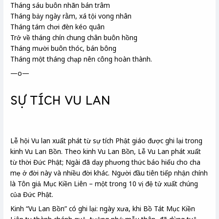
Tháng sáu buôn nhãn bán trâm
Tháng bảy ngày rằm, xá tội vong nhân
Tháng tám chơi đèn kéo quân
Trở về tháng chín chung chân
buôn hồng
Tháng mười buôn thóc, bán bông
Tháng một
tháng chạp nên công hoàn thành.
—o—
SỰ TÍCH VU LAN
Lễ hội
Vu lan xuất phát từ sự tích Phật giáo được ghi lại trong
kinh Vu Lan Bồn. Theo kinh Vu Lan Bồn, Lễ Vu Lan phát xuất
từ thời Đức Phật; Ngài đã dạy phương thức báo hiếu cho cha
mẹ ở đời này và nhiều đời khác. Người đầu tiên tiếp nhận chính
là Tôn giả Mục Kiền Liên – một trong 10 vị đệ tử xuất chúng
của Đức Phật.
Kinh “Vu Lan Bồn” có ghi lại: ngày xưa, khi Bồ Tát Mục Kiền