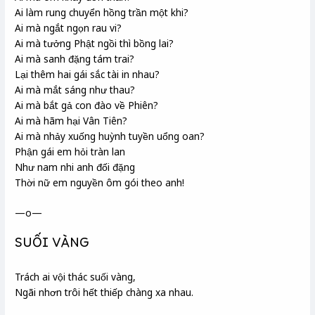
Ai làm rung chuyển hồng trần
một khi?
Ai mà ngắt ngọn rau vi?
Ai mà tưởng Phật ngồi thì bồng lai
?
Ai mà sanh
đặng tám trai?
Lại thêm hai gái sắc tài in nhau?
Ai mà mắt sáng như thau?
Ai mà bắt gả con đào
về Phiên
?
Ai mà hãm hại Vân Tiên?
Ai mà nhảy xuống huỳnh tuyền uổng oan?
Phận gái em hỏi tràn lan
Như nam nhi anh đối đặng
Thời
nữ em nguyền ôm gói theo anh!
—o—
SUỐI VÀNG
Trách ai vội thác suối vàng,
Ngãi nhơn
trôi hết thiếp chàng xa nhau.