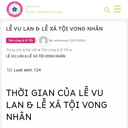
CHUYÊN
Skip
Post
MỤC:
Search
to
navigation
content
LỄ VU LAN & LỄ XÁ TỘI VONG NHÂN
Thờ cúng & lễ Tết
|
By
omihuong
|
22/07/2024
Trang chủ
Bài viết
Thờ cúng & lễ Tết
LỄ VU LAN & LỄ XÁ TỘI VONG NHÂN
Lượt xem: 124
THỜI GIAN CỦA LỄ VU
LAN & LỄ XÁ TỘI VONG
NHÂN