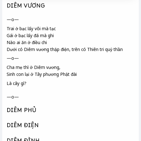
DIÊM VƯƠNG
—o—
Trai ở bạc lấy vôi mà tạc
Gái ở bạc lấy đá mà ghi
Nào ai ăn ở điều chi
Dưới có Diêm vương thập điện
, trên có Thiên tri quỷ thần
—o—
Cha mẹ thì ở Diêm vương,
Sinh con lại ở Tây phương
Phật đài
Là cây gì?
—o—
DIÊM PHỦ
DIÊM ĐIỆN