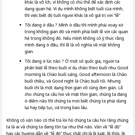
khác là vô ích, vì không có chủ thể để xác định các
dạng quan hệ. Vi dụ mình không biết tuổi của mình,
thì việc biết độ tuổi người khác là vô giá trị với “lễ”
Tôi đang ở đâu ? Mình ở đâu thì mình phải xoay xở
trong không gian đó và mình phải biết lễ với các quan
hệ trong không đó. Nếu mình không có ý thức rằng
mình đang ở đâu, thì lễ là vô nghĩa về mặt không
gian.
Tôi đang ở lúc nào ? Ở một số quốc gia, người ta
phân biệt lễ theo buổi ví dụ chào theo buổi như Good
morning là Chào buổi sáng, Good afternoon là Chào
buổi chiều, và Good night là Chào buổi tối. Nhưng
buổi chỉ là một dạng thời gian vô cùng đơn giản. Lễ
cho chúng ta câu hỏi về mặt thời gian, chúng ta đang
ở điểm nào thì chúng ta mới biết chúng ta phải dừng
lại hay tiếp tục, và trong bao lâu.
Không có văn nào có thể trả lời hộ chúng ta câu hỏi rằng chúng
ta là ai và chúng ta đang tồn tại như thế nào. Văn về “lễ độ”
hay các hướng dẫn về “lễ độ” thực chất chỉ là lề luật, lề thói, lề