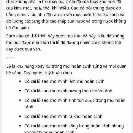
chát không phải là trò may rùi, chỉ là độ của thuỷ khó hơn độ
của kim, mộc, hoả, thổ, khí nhiều. Cao độ nói chung được đo
bằng nước ví dụ như độ cao so với mực nước biển. So sánh và
đo lường các tạng thái cao thấp của nước và trong nước không
hề đơn giản.
Sách nào có thể trình bày được ma trận độ này. Nếu độ không
thể học được qua sách thì lễ độ đương nhiên cũng không thể
dạy được qua văn.
===
Lễ là khả năng xoay xở trong mọi hoàn cảnh sống và mọi quan
hệ sống. Tuỳ người, tuỳ hoàn cảnh
Có cái lễ sao cho mình làm chủ hoàn cảnh
Có cái lễ sao cho mình nương theo hoàn cảnh
Có cái lễ sao cho mình sinh tồn được trong mọi hoàn
cảnh
Có cái lễ sao cho mình ra khỏi hoàn cảnh
Có cái lễ sao cho mình sống trong hoàn cảnh nhưng
không thuộc về hoàn cảnh