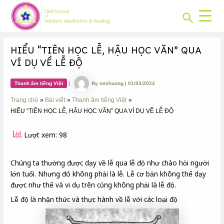
CHUYÊN
Skip
Post
MỤC:
Search
to
navigation
content
HIỂU “TIÊN HỌC LỄ, HẬU HỌC VĂN” QUA
VÍ DỤ VỀ LỄ ĐỘ
Thanh âm tiếng Việt
|
By
omihuong
|
01/03/2024
Trang chủ
Bài viết
Thanh âm tiếng Việt
HIỂU “TIÊN HỌC LỄ, HẬU HỌC VĂN” QUA VÍ DỤ VỀ LỄ ĐỘ
Lượt xem: 98
Chúng ta thường được dạy về lễ qua lễ độ như chào hỏi người
lớn tuổi. Nhưng đó không phải là lễ. Lễ cơ bản không thể dạy
được như thế và vi dụ trên cũng không phải là lễ độ.
Lễ độ là nhận thức và thực hành về lễ với các loại độ