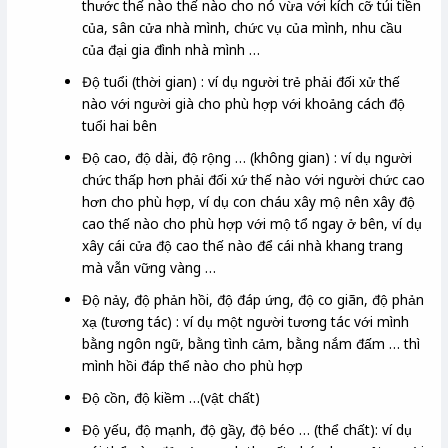
thước thế nào thế nào cho nó vừa với kích cỡ túi tiền
của, sân cửa nhà mình, chức vụ của mình, nhu cầu
của đại gia đình nhà mình …
Độ tuổi (thời gian) : ví dụ người trẻ phải đối xử thế
nào với người già cho phù hợp với khoảng cách độ
tuổi hai bên
Độ cao, độ dài, độ rộng … (không gian) : ví dụ người
chức thấp hơn phải đối xứ thế nào với người chức cao
hơn cho phù hợp, ví dụ con cháu xây mộ nên xây độ
cao thế nào cho phù hợp với mộ tổ ngay ở bên, ví dụ
xây cái cửa độ cao thế nào để cái nhà khang trang
mà vẫn vững vàng …
Độ nảy, độ phản hồi, độ đáp ứng, độ co giãn, độ phản
xạ (tương tác) : ví dụ một người tương tác với mình
bằng ngôn ngữ, bằng tình cảm, bằng nắm đấm … thì
mình hồi đáp thể nào cho phù hợp
Độ cồn, độ kiềm …(vật chất)
Độ yếu, độ mạnh, độ gầy, độ béo … (thể chất): ví dụ