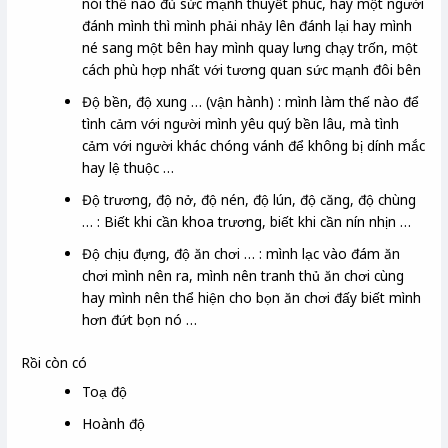
nói thể nào đủ sức mạnh thuyết phúc, hay một người
đánh mình thì mình phải nhảy lên đánh lại hay mình
né sang một bên hay mình quay lưng chạy trốn, một
cách phù hợp nhất với tương quan sức mạnh đôi bên
Độ bền, độ xung … (vận hành) : mình làm thế nào để
tình cảm với người mình yêu quý bền lâu, mà tình
cảm với người khác chóng vánh để không bị dính mắc
hay lệ thuộc …
Độ trương, độ nở, độ nén, độ lún, độ căng, độ chùng
… : Biết khi cần khoa trương, biết khi cần nín nhịn …
Độ chịu đựng, độ ăn chơi … : mình lạc vào đám ăn
chơi mình nên ra, mình nên tranh thủ ăn chơi cùng
hay mình nên thể hiện cho bọn ăn chơi đấy biết mình
hơn đứt bọn nó …
Rồi còn có
Toạ độ
Hoành độ