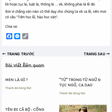
lối hoặc tục lệ, luật lệ, thông lệ … về, không phải là lễ độ.
Bởi vì chẳng văn nào có thể dạy cho chúng ta về cả lễ, nên mới
có câu “Tiên học lễ, hậu học văn”.
Chia sẻ:
F
M
C
a
e
o
c
s
p
TRANG TRƯỚC
TRANG SAU
e
s
y
b
e
L
Bài viết liên quan
o
n
i
o
g
n
k
e
k
MEN LÀ GÌ ?
“TỪ” TRONG TỪ NGỮ &
r
TỤC NGỮ, CA DAO
Thanh âm tiếng Việt
Thanh âm tiếng Việt
TÊN ĐI CẢ BỘ : CỐNG