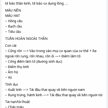
tế bào thần kinh, tế bào cơ dựng lông ….
MÁU NỀN
MÁU HAT
– Hồng câu
– Bạch cầu
– Tiểu cầu
TUẦN HOÀN NGOÀI THÂN
Con cái
– Cổng rốn —> Vào trong vào mọi cơ quan của cơ thể + Ra
ngoài rốn rụng, rốn nhau, rốn ối —> Điểm làm tổ
– Cổng điểm làm tổ (đường sinh dục)
– Điểm thụ tinh
– Âm hộ
– Vú
Tình dục
– Xuất tinh —> Tái đầu thai quay về bên người nam
– Rụng trứng, hành kinh —> Tái đầu thai quay về bên người nữ
Tai nạn/tà thuật
– Cháy máu