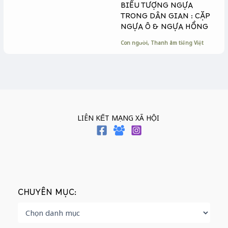
BIỂU TƯỢNG NGỰA
TRONG DÂN GIAN : CẶP
NGỰA Ô & NGỰA HỒNG
Con người
,
Thanh âm tiếng Việt
LIÊN KẾT MẠNG XÃ HỘI
CHUYÊN MỤC: