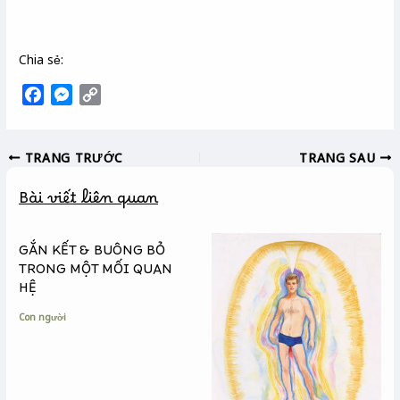
Chia sẻ:
F
M
C
a
e
o
c
s
p
TRANG TRƯỚC
TRANG SAU
e
s
y
b
e
L
Bài viết liên quan
o
n
i
o
g
n
k
e
k
GẮN KẾT & BUÔNG BỎ
r
TRONG MỘT MỐI QUAN
HỆ
Con người