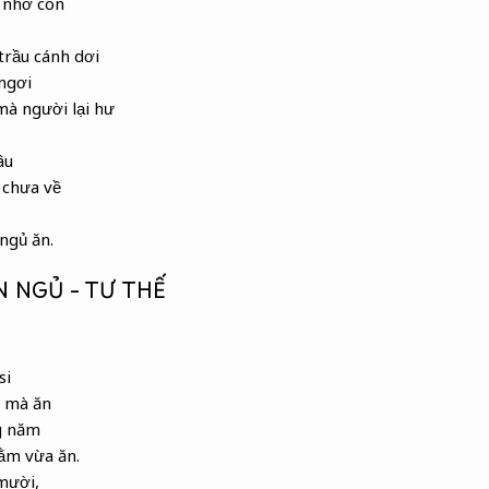
 nhờ con
trầu cánh dơi
ngơi
à người lại hư
âu
 chưa về
 ngủ ăn.
 NGỦ – TƯ THẾ
si
ì mà ăn
g năm
ằm vừa ăn.
mười,