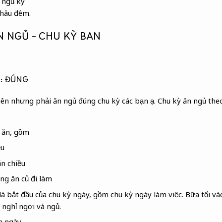
 ngủ kỹ
 thâu đêm.
 NGỦ – CHU KỲ BAN
: ĐÚNG
iên nhưng phải ăn ngủ đúng chu kỳ các bạn ạ. Chu kỳ ăn ngủ the
 ăn, gồm
ều
ăn chiều
áng ăn củ đi làm
à bắt đầu của chu kỳ ngày, gồm chu kỳ ngày làm việc. Bữa tối vào
nghỉ ngơi và ngủ.
n ngày