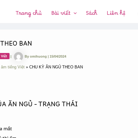
CHUYÊN
MỤC:
Trang chủ
Bài viết
Sách
Liên hệ
 THEO BAN
 Việt
|
By
omihuong
|
15/04/2024
 âm tiếng Việt
CHU KỲ ĂN NGỦ THEO BAN
A ĂN NGỦ – TRẠNG THÁI
da mắt