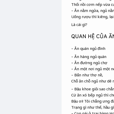
Thổi nồi cơm nếp vừa cư
– Ăn nằm ngửa, ngủ nằ
Uống rượu thì kiêng, lại 
Là cái gì?
QUAN HỆ CỦA Ă
– Ăn quán ngủ đình
– Ăn hàng ngủ quán
– Ăn đường ngủ chợ
– Ăn một nơi ngủ một n
– Bẩn như thợ nề
,
Chỗ ăn chỗ ngủ như dê 
– Bậu khoe giỏi sao chẳn
Cứ ăn xó bếp ngủ thì ch
Bậu ơi! Tôi chẳng ưng đ
Trạng gì như thế, hầu g
– Con gái ở trại hàng H