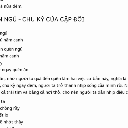
à nửa đêm.
 NGỦ – CHU KỲ CỦA CẶP ĐÔI
 ngủ
đủ năm canh
ăn quên ngủ
 năm canh
ày
 ngày quên ăn
n, nhớ người ta quá đến quên làm hai việc cơ bản này, nghĩa là 
 chu kỳ ngày đêm, người ta trở thành nhịp sống của mình rồi. N
cả trái tim và bằng cả hơi thở, cho nên người ta dẫn nhịp điệu c
 ta
chồng rầy
t lo
ồ nhớt thây