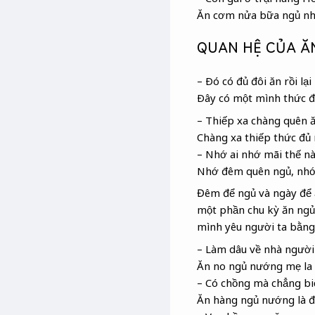
Ăn cơm nửa bữa ngủ nh
QUAN HỆ CỦA ĂN
– Ðó có đủ đôi ăn rồi lại
Ðây có một mình thức 
– Thiếp xa chàng quên 
Chàng xa thiếp thức đủ
– Nhớ ai nhớ mãi thế n
Nhớ đêm quên ngủ, nhớ
Đêm để ngủ và ngày để ă
một phần chu kỳ ăn ngủ,
mình yêu người ta bằng 
– Làm dâu về nhà người
Ăn no ngủ nướng mẹ la 
– Có chồng mà chẳng biế
Ăn hàng ngủ nướng là đ