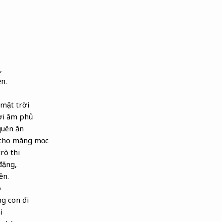
?
,
n.
mặt trời
ơi âm phủ
quên ăn
cho măng mọc
rò thi
đặng,
ền.
o
g con đi
i