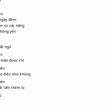
si
ngày đêm.
ăn no vác nặng
không yên
ất ngủ
ân
 mần được chi
iên
ư điên như khùng
iên
 tiền thêm lo
ủ