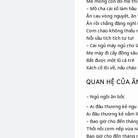
Mẹ mong con đỗ mẹ thì
– Mồ cha cái số làm hầu
Ăn cau vòng nguyệt, ăn 
Ăn rồi chẳng đặng nghỉ 
Cơm cháo không thiếu m
Nỗi sầu tích tích tư tư!
– Cái ngủ mày ngủ cho l
Mẹ mày đi cấy đồng sâu
Bắt được một lũ cá trê
Xách cổ lôi về, nấu cháo
QUAN HỆ CỦA ĂN
– Ngủ ngồi ăn bốc
– Ai đâu thương kẻ ngu 
Ai đâu thương kẻ nằm l
– Bao giờ cho đến thán
Thổi nồi cơm nếp vừa n
Bao giờ cho đến tháng 