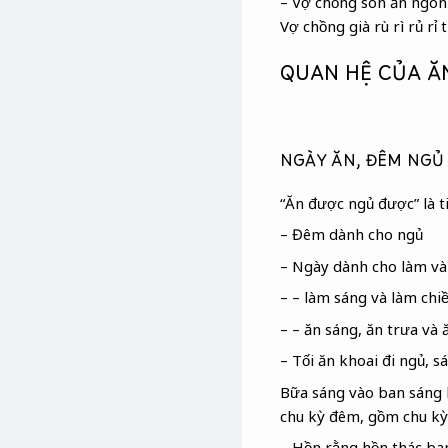
– Vợ chồng son ăn ngon
Vợ chồng già rù rì rủ rỉ
QUAN HỆ CỦA ĂN
NGÀY ĂN, ĐÊM NGỦ 
“Ăn được ngủ được” là t
– Đêm dành cho ngủ
– Ngày dành cho làm và
– – làm sáng và làm chi
– – ăn sáng, ăn trưa và 
– Tối ăn khoai đi ngủ, s
Bữa sáng vào ban sáng l
chu kỳ đêm, gồm chu kỳ 
– Hồn rằng hồn thác ba