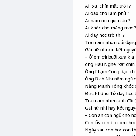
Ai “xạ” chín mặt trời ?
Ai dạo chơi âm phủ ?
Ai nằm ngủ quên ăn ?
Ai khóc cho măng mọc 
Ai dạy học trò thi ?
Trai nam nhơn đối đặng
Gái nữ nhi xin kết nguyề
– Ớ em ơi! buổi xưa kia
ông Hậu Nghệ “xạ” chín 
Ông Phạm Công dạo ch
Ông Địch Nhi nằm ngủ 
Nàng Mạnh Tông khóc 
Đức Không Tử dạy học t
Trai nam nhơn anh đối 
Gái nữ nhi hãy kết nguy
– Con ăn con ngủ cho n
Con lẫy con bò con chữn
Ngày sau con học con th