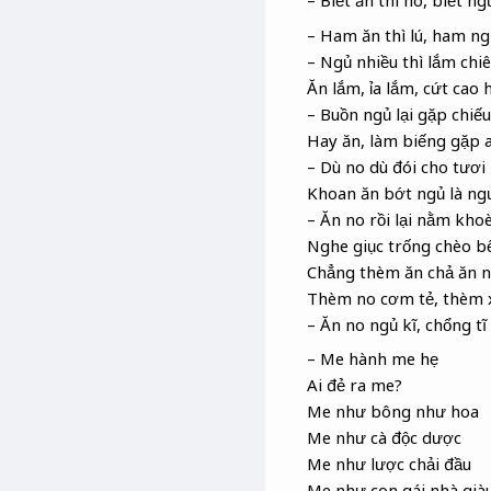
– Biết ăn thì no, biết ng
– Ham ăn thì lú, ham ng
– Ngủ nhiều thì lắm ch
Ăn lắm, ỉa lắm, cứt cao
– Buồn ngủ lại gặp chiế
Hay ăn, làm biếng gặp
– Dù no dù đói cho tươi
Khoan ăn bớt ngủ là ngư
– Ăn no rồi lại nằm kho
Nghe giục trống chèo b
Chẳng thèm ăn chả ăn 
Thèm no cơm tẻ, thèm 
– Ăn no ngủ kĩ, chổng tĩ 
– Me hành me hẹ
Ai đẻ ra me?
Me như bông như hoa
Me như cà độc dược
Me như lược chải đầu
Me như con gái nhà già