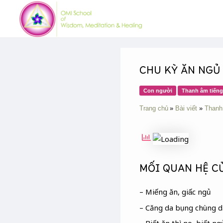
Skip
Post
to
navigation
content
CHU KỲ ĂN NGỦ
Con người
Thanh âm tiếng
Trang chủ
Bài viết
Thanh
MỐI QUAN HỆ CỦ
– Miếng ăn, giấc ngủ
– Căng da bụng chùng 