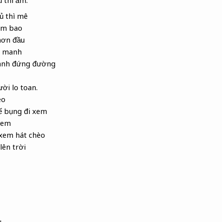
ủ thì ấm.
ủ thì mê
iêm bao
 hơn đầu
u manh
 anh đứng đường
ời lo toan.
èo
ế bụng đi xem
nem
xem hát chèo
lên trời
u