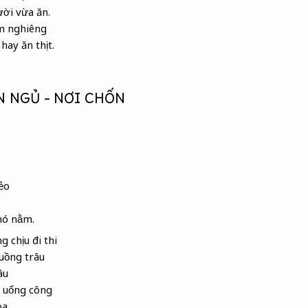
ời vừa ăn.
m nghiêng
hay ăn thịt.
N NGỦ – NƠI CHỐN
ẻo
nó nằm.
g chịu đi thi
uồng trâu
âu
ì uổng công
oa