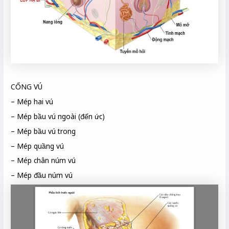
CỔNG VÚ
– Mép hai vú
– Mép bầu vú ngoài (đến ức)
– Mép bầu vú trong
– Mép quầng vú
– Mép chân núm vú
– Mép đầu núm vú