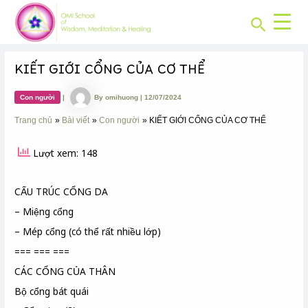
CHUYÊN
Skip
Post
MỤC:
Search
to
navigation
content
KIẾT GIỚI CỔNG CỦA CƠ THỂ
Con người
|
By
omihuong
|
12/07/2024
Trang chủ
Bài viết
Con người
KIẾT GIỚI CỔNG CỦA CƠ THỂ
Lượt xem: 148
CẤU TRÚC CỔNG DA
– Miệng cổng
– Mép cổng (có thể rất nhiều lớp)
=== === ===
CÁC CỔNG CỦA THÂN
Bộ cổng bát quái