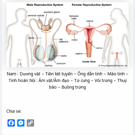
Nam : Dương vật – Tiền liệt tuyến – Ông dẫn tinh – Mào tinh –
Tinh hoàn Nữ : Âm vật/Âm đạo – Tử cung – Vòi trứng – Thuỷ
bào – Buồng trứng
Chia sẻ:
F
M
C
a
e
o