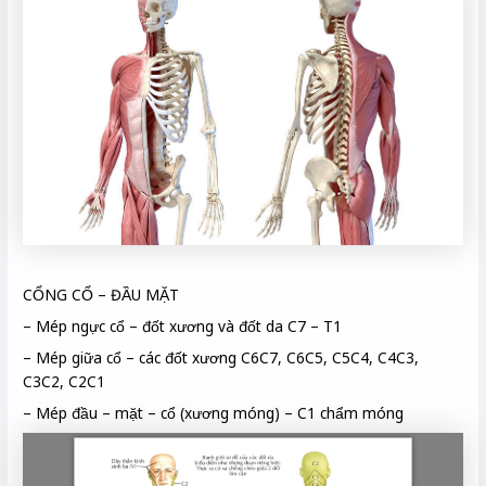
CỔNG CỔ – ĐẦU MẶT
– Mép ngực cổ – đốt xương và đốt da C7 – T1
– Mép giữa cổ – các đốt xương C6C7, C6C5, C5C4, C4C3,
C3C2, C2C1
– Mép đầu – mặt – cổ (xương móng) – C1 chẩm móng