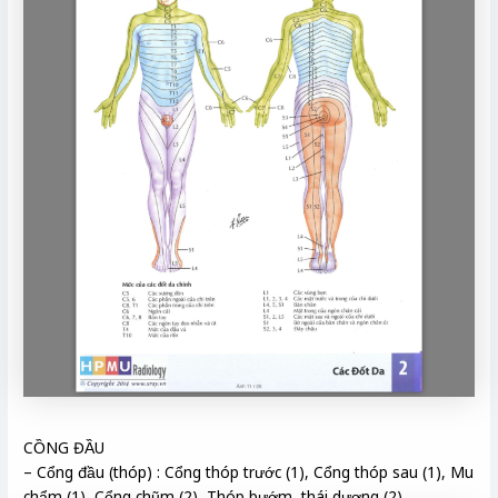
CỒNG ĐẦU
– Cổng đầu (thóp) : Cổng thóp trước (1), Cổng thóp sau (1), Mu
chẩm (1), Cổng chũm (2), Thóp bướm, thái dương (2)