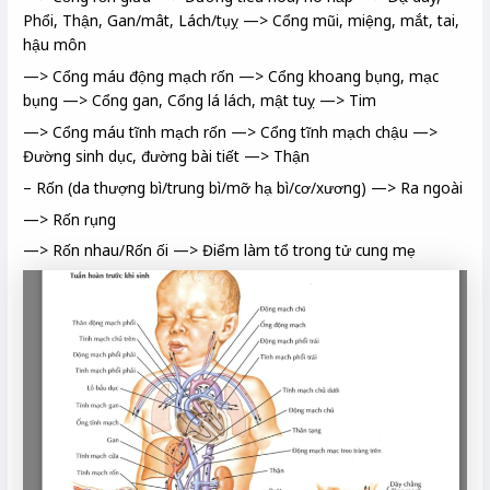
Phổi, Thận, Gan/mât, Lách/tụỵ —> Cổng mũi, miệng, mắt, tai,
hậu môn
—> Cổng máu động mạch rốn —> Cổng khoang bụng, mạc
bụng —> Cổng gan, Cổng lá lách, mật tuỵ —> Tim
—> Cổng máu tĩnh mạch rốn —> Cổng tĩnh mạch chậu —>
Đường sinh dục, đường bài tiết —> Thận
– Rốn (da thượng bì/trung bì/mỡ hạ bì/cơ/xương) —> Ra ngoài
—> Rốn rụng
—> Rốn nhau/Rốn ối —> Điểm làm tổ trong tử cung mẹ