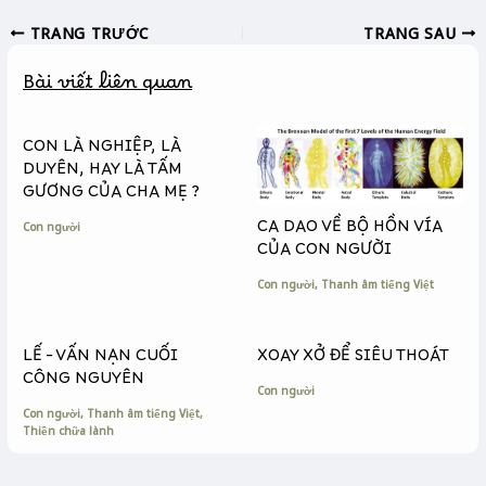
c
s
p
TRANG TRƯỚC
TRANG SAU
e
s
y
b
e
L
Bài viết liên quan
o
n
i
o
g
n
k
e
k
CON LÀ NGHIỆP, LÀ
r
DUYÊN, HAY LÀ TẤM
GƯƠNG CỦA CHA MẸ ?
CA DAO VỀ BỘ HỒN VÍA
Con người
CỦA CON NGƯỜI
Con người
,
Thanh âm tiếng Việt
LẾ – VẤN NẠN CUỐI
XOAY XỞ ĐỂ SIÊU THOÁT
CÔNG NGUYÊN
Con người
Con người
,
Thanh âm tiếng Việt
,
Thiền chữa lành