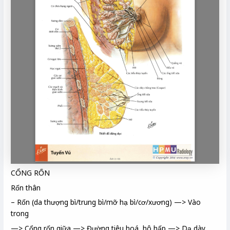
CỔNG RỐN
Rốn thân
– Rốn (da thượng bì/trung bì/mỡ hạ bì/cơ/xương) —> Vào
trong
—> Cổng rốn giữa —> Đường tiêu hoá, hô hấp —> Dạ dày,