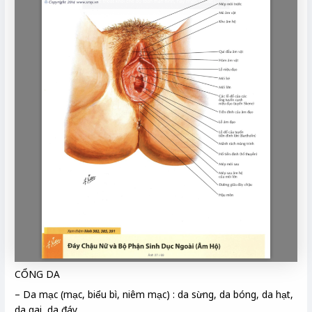
CỔNG DA
– Da mạc (mạc, biểu bì, niêm mạc) : da sừng, da bóng, da hạt,
da gai, da đáy