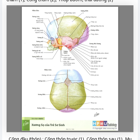
Cổng đầu (thóp) : Cổng thóp trước (1), Cổng thóp sau (1), Mu