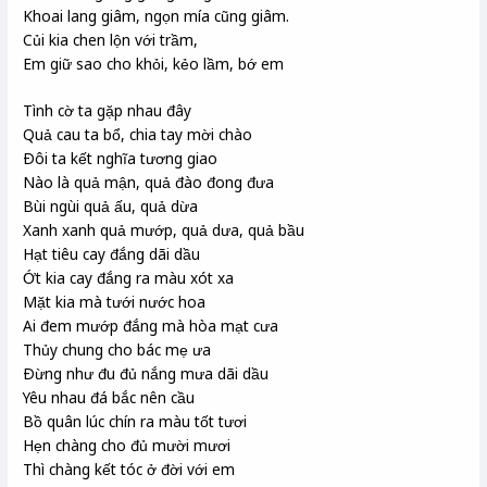
Khoai lang giâm, ngọn mía cũng giâm.
Củi kia chen lộn với trầm,
Em giữ sao cho khỏi, kẻo lầm, bớ em
Tình cờ ta gặp nhau đây
Quả cau ta bổ, chia tay mời chào
Ðôi ta kết nghĩa tương giao
Nào là quả mận, quả đào đong đưa
Bùi ngùi quả ấu, quả dừa
Xanh xanh quả mướp, quả dưa, quả bầu
Hạt tiêu cay đắng dãi dầu
Ớt kia cay đắng ra màu xót xa
Mặt kia mà tưới nước hoa
Ai đem mướp đắng mà hòa mạt cưa
Thủy chung cho bác mẹ ưa
Ðừng như đu đủ nắng mưa dãi dầu
Yêu nhau đá bắc nên cầu
Bồ quân lúc chín ra màu tốt tươi
Hẹn chàng cho đủ mười mươi
Thì chàng kết tóc ở đời với em