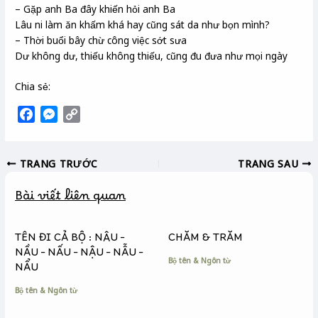
– Gặp anh Ba đây khiến hỏi anh Ba
Lâu ni làm ăn khấm khá hay cũng sát da như bọn mình?
– Thời buổi bây chừ công việc sớt sưa
Dư không dư, thiếu không thiếu, cũng đu đưa như mọi ngày
Chia sẻ:
F
M
C
a
e
o
c
s
p
TRANG TRƯỚC
TRANG SAU
e
s
y
b
e
L
Bài viết liên quan
o
n
i
o
g
n
k
e
k
TÊN ĐI CẢ BỘ : NÂU –
CHĂM & TRĂM
r
NẦU – NẤU – NẬU – NẪU –
Bộ tên & Ngôn từ
NẨU
Bộ tên & Ngôn từ