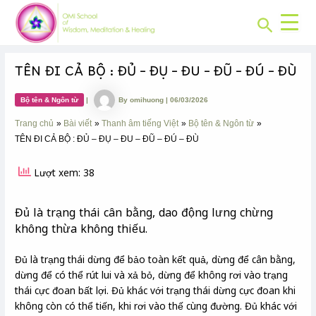
CHUYÊN
Skip
Post
MỤC:
Search
to
navigation
content
TÊN ĐI CẢ BỘ : ĐỦ – ĐỤ – ĐU – ĐŨ – ĐÚ – ĐÙ
Bộ tên & Ngôn từ
|
By
omihuong
|
06/03/2026
Trang chủ
Bài viết
Thanh âm tiếng Việt
Bộ tên & Ngôn từ
TÊN ĐI CẢ BỘ : ĐỦ – ĐỤ – ĐU – ĐŨ – ĐÚ – ĐÙ
Lượt xem: 38
Đủ là trạng thái cân bằng, dao động lưng chừng
không thừa không thiếu.
Đủ là trạng thái dừng để bảo toàn kết quả, dừng để cân bằng,
dừng để có thể rút lui và xả bỏ, dừng để không rơi vào trạng
thái cực đoan bất lợi. Đủ khác với trạng thái dừng cực đoan khi
không còn có thể tiến, khi rơi vào thế cùng đường. Đủ khác với