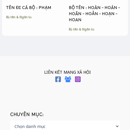
TÊN ĐI CÁ BỘ : PHẠM
BỘ TÊN : HOÀN – HOÁN –
HOÃN – HOẢN – HOẠN –
Bộ tên & Ngôn từ
HOAN
Bộ tên & Ngôn từ
LIÊN KẾT MẠNG XÃ HỘI
CHUYÊN MỤC: