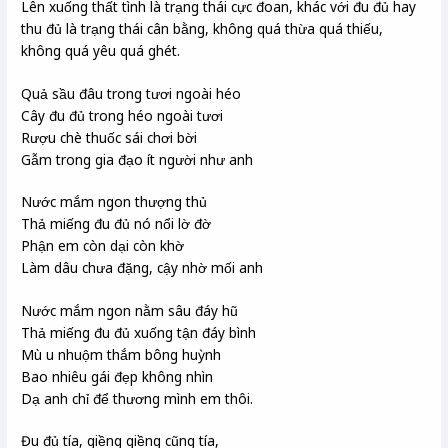
Lên xuống thất tình là trạng thái cực đoan, khác với đu đủ hay
thu đủ là trạng thái cân bằng, không quá thừa quá thiếu,
không quá yêu quá ghét.
Quả sầu đâu trong tươi ngoài héo
Cây đu đủ trong héo ngoài tươi
Rượu chè thuốc sái chơi bời
Gẫm trong gia đạo ít người như anh
Nước mắm ngon thượng thủ
Thả miếng đu đủ nó nổi lờ đờ
Phận em còn dại còn khờ
Làm dâu chưa đặng, cậy nhờ mối anh
Nước mắm ngon nằm sâu đáy hũ
Thả miếng đu đủ xuống tận đáy bình
Mù u nhuộm thắm bông huỳnh
Bao nhiêu gái đẹp không nhìn
Dạ anh chỉ để thương mình em thôi.
Đu đủ tía, giềng giềng cũng tía,