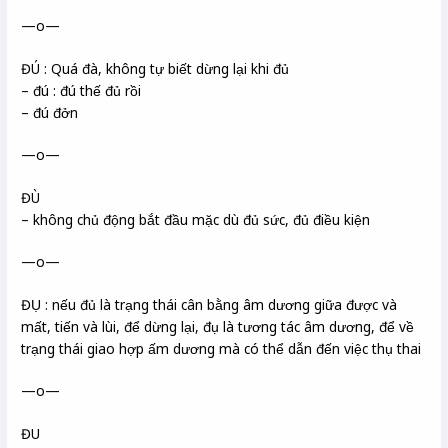
—o—
ĐÚ : Quá đà, không tự biết dừng lại khi đủ
– đú : đú thế đủ rồi
– đú đởn
—o—
ĐÙ
– không chủ động bắt đầu mặc dù đủ sức, đủ điều kiện
—o—
ĐỤ : nếu đủ là trạng thái cân bằng âm dương giữa được và
mất, tiến và lùi, để dừng lại, đụ là tương tác âm dương, để về
trạng thái giao hợp ấm dương mà có thể dẫn đến việc thụ thai
—o—
ĐU