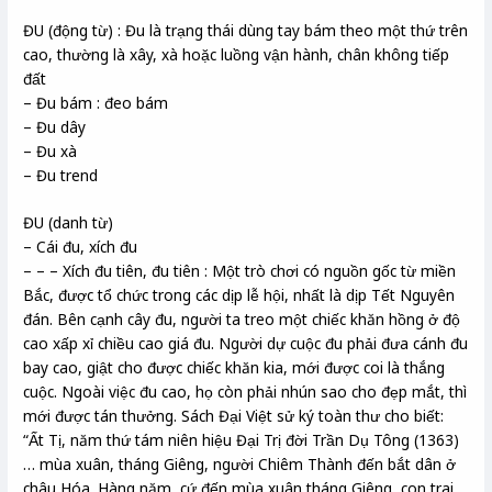
ĐU (động từ) : Đu là trạng thái dùng tay bám theo một thứ trên
cao, thường là xây, xà hoặc luồng vận hành, chân không tiếp
đất
– Đu bám : đeo bám
– Đu dây
– Đu xà
– Đu trend
ĐU (danh từ)
– Cái đu, xích đu
– – – Xích đu tiên, đu tiên : Một trò chơi có nguồn gốc từ miền
Bắc, được tổ chức trong các dịp lễ hội, nhất là dịp Tết Nguyên
đán. Bên cạnh cây đu, người ta treo một chiếc khăn hồng ở độ
cao xấp xỉ chiều cao giá đu. Người dự cuộc đu phải đưa cánh đu
bay cao, giật cho được chiếc khăn kia, mới được coi là thắng
cuộc. Ngoài việc đu cao, họ còn phải nhún sao cho đẹp mắt, thì
mới được tán thưởng. Sách Đại Việt sử ký toàn thư cho biết:
“Ất Tị, năm thứ tám niên hiệu Đại Trị đời Trần Dụ Tông (1363)
… mùa xuân, tháng Giêng, người Chiêm Thành đến bắt dân ở
châu Hóa. Hàng năm, cứ đến mùa xuân tháng Giêng, con trai,