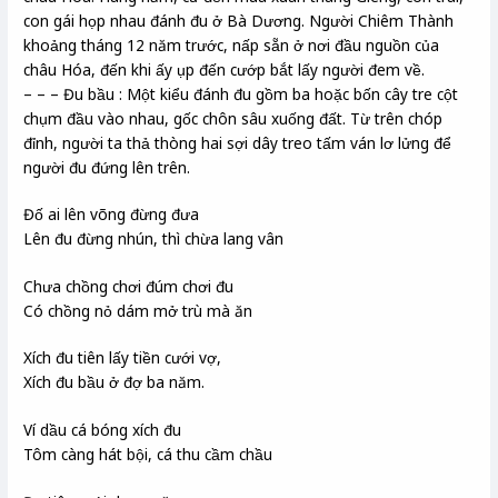
con gái họp nhau đánh đu ở Bà Dương. Người Chiêm Thành
khoảng tháng 12 năm trước, nấp sẵn ở nơi đầu nguồn của
châu Hóa, đến khi ấy ụp đến cướp bắt lấy người đem về.
– – – Đu bầu : Một kiểu đánh đu gồm ba hoặc bốn cây tre cột
chụm đầu vào nhau, gốc chôn sâu xuống đất. Từ trên chóp
đỉnh, người ta thả thòng hai sợi dây treo tấm ván lơ lửng để
người đu đứng lên trên.
Đố ai lên võng đừng đưa
Lên đu đừng nhún, thì chừa lang vân
Chưa chồng chơi đúm chơi đu
Có chồng nỏ dám mở trù mà ăn
Xích đu tiên lấy tiền cưới vợ,
Xích đu bầu ở đợ ba năm.
Ví dầu cá bóng xích đu
Tôm càng hát bội, cá thu cầm chầu