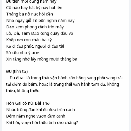
Đu tiên mới dựng năm nay
Cô nào hay hát kỳ này hát lên
Tháng ba nô nức hội đền
Nhớ ngày giỗ Tổ bốn nghìn năm nay
Dạo xem phong cảnh trời mây
Lô, Ðà, Tam Ðảo cũng quay đầu về
Khắp nơi con cháu ba kỳ
Kẻ đi cầu phúc, người đi cầu tài
Sở cầu như ý ai ơi
Xin rằng nhớ lấy mồng mười tháng ba
ĐU (tính từ)
– Đu đưa : là trạng thái vận hành cân bằng sang phải sang trái
tại điểm đu bám, hoặc là trạng thái vận hành tạm đủ, không
thừa, không thiếu
Hòn Gai có núi Bài Thơ
Nhác trông đàn khỉ đu đưa trên cành
Đêm nằm nghe vượn cầm canh
Khỉ hời, vượn hỡi thấu tình cho chăng?