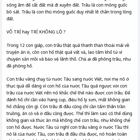
sóng âm để cắt đất mà đi xuyên đất. Trâu là con móng guốc
bò sát. Trâu là con thú móng guốc duy nhất lê chân trong lòng
đất.
VÔ TRÍ hay TRÍ KHÔNG LỘ ?
Trong 12 con giáp, con trâu thật quá thanh thản thoải mái về
truyện ăn ở, còn con hổ thật quá vất vả, lao tâm khổ tứ vì
chuyện săn mồi và bảo vệ lãnh thổ. Chả ai đề phòng trâu, như
đề phòng hổ.
Con trâu vàng chạy từ nước Tàu sang nước Việt, nơi mẹ nó ở
thực quá dễ dàng vì con hổ của nước Tầu quá ngược với con
trâu của nước Việt nên nó khắc chế thế nào được con trâu. Để
đánh hổ chỉ cần vào hang cọp, điệu hổ ly sơn, mất không gian
hổ chẳng còn gì. Còn trâu đi đâu cũng chỉ cần tấm thân trần
truồng, ăn cỏ và ở đâu cũng được. Thế thì làm sao có thể dùng
không gian và thức ăn mà không chế con trâu, như khống chế
con hổ được. Nước Tàu cứ nghĩ con trâu vàng ở nước Tầu thì
nó là của nước Tầu, con trâu đi đâu chả được, nó hoàn toàn