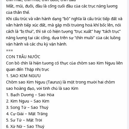
Mắt, mũi, đuôi, đầu là cổng cuối đầu của các trục năng lương
của thân thể.
Khi cấu trúc và vân hành dạng “bò” nghĩa là cấu trúc tiếp đất và
vân hành tiếp xúc đất, mà găp môi trường hoả khí bốc lên, nói
cách là “bị thui”, thì sẽ có hiện tượng “trục xuất” hay “tách trục”
năng lượng tại các cổng, dựa trên sự “chín muồi” của các luồng
vận hành và các chu kỳ vận hành.
===
CON TRÂU NƯỚC
Con bò chín là hiện tương có thực của chòm sao Kim Ngưu liên
quan đến Thập nhị trực
1. SAO KIM NGƯU
Chòm sao Kim Ngưu (Taurus) là một trong mười hai chòm
sao hoàng đạo, với tinh chủ là sao Kim
1. Bạch Dương – Sao Hỏa
2. Kim Ngưu – Sao Kim
3. Song Tử – Sao Thuỷ
4. Cự Giải – Mặt Trăng
5. Sư Tử – Mặt Trời
6. Xử Nữ – Sao Thuỷ