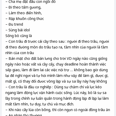
– Cha mẹ đặt đâu con ngồi đó
– Đi theo tấm gương,
– Làm theo điển hình,
– Rập khuôn công thức
– Đu trend
– Sùng bái idol
Sống bò cũng là
– Con trâu đi trước cái cầy theo sau : người đi theo trâu, người
đi theo đường mòn do trâu tạo ra, tầm nhìn của người là tầm
nhìn của con trâu
– Bán mặt cho đất bán lưng cho trời VD ngày nào cũng giống
ngày nào hoặc vất vả cầy cấy, chạy deadline hoàn thành việc
sếp giao, làm đi làm lai các việc nội trợ … không bao giờ dừng
lại để nghỉ ngơi và tự hỏi mình làm như vậy để làm gì, được gì,
mất gì, có thay đổi đươc vòng lặp và sự sa lầy này hay không
– Con trâu là đầu cơ nghiêp : Dùng sự chăm chỉ và lực kéo
ngang làm động lực vận hành cuộc sống. Lúc này, bò là sự sa
lầy trong chính sự luẩn quẩn trong hành động lặp đi lặp lại làm
mất tầm nhìn, tư duy, tự chủ và mục đích.
– Khi nào cây lúa còn bông, thì còn ngọn cỏ ngoài đồng trâu ăn
– An phận thủ thường