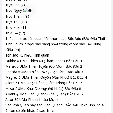
Trực Phá (7)
Trực Nguy (
Trực Thành (9)
Trực Thu (10)
Trực Khai (11)
Trực Bế (12)
Thập nhị trực liên quan đến chòm sao Bắc Đẩu (Bắc Đẩu Thất
Tinh), gồm 7 ngôi sao sáng nhất trong chòm sao Đại Hùng
(Gấu lớn)
Tên sao Ký hiệu. Tinh quân
Dubhe α UMa Thiên Xu (Tham Lang) Bắc Đẩu 1
Merak β UMa Thiên Tuyền (Cự Môn) Bắc Đẩu 2
Phecda γ UMa Thiên Cơ/Ky (Lộc Tồn) Bắc Đẩu 3
Megrez δ UMa Thiên Quyền (Văn Khúc) Bắc Đẩu 4
Alioth ε UMa Ngọc Hành (Liêm Trinh) Bắc Đẩu 5
Mizar ζ UMa Khai Dương/ (Vũ Khúc) Bắc Đẩu 6
Alkaid η UMa Dao Quang (Phá Quân) Bắc Đẩu 7
Alcor 80 UMa Phụ tinh của Mizar
Sao Phá Quân hay sao Dao Quang, Bắc Đẩu Thất Tinh, có số
7, còn có tên khác là sao Trực.