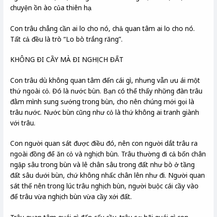
chuyện ồn ào của thiên hạ
Con trâu chẳng cần ai lo cho nó, chả quan tâm ai lo cho nó.
Tất cả đều là trò “Lo bò trắng răng”.
KHÔNG ĐI CẦY MÀ ĐI NGHỊCH ĐẤT
Con trâu dù không quan tâm đến cái gì, nhưng vẫn ưu ái một
thứ ngoài cỏ. Đó là nước bùn. Bạn có thể thấy những đàn trâu
đằm mình sung sướng trong bùn, cho nên chúng mới gọi là
trâu nước. Nước bùn cũng như cỏ là thứ không ai tranh giành
với trâu.
Con người quan sát được điều đó, nên con người dắt trâu ra
ngoài đồng để ăn cỏ và nghịch bùn. Trâu thường đi cả bốn chân
ngập sâu trong bùn và lê chân sâu trong đất như bò ở tầng
đất sâu dưới bùn, chứ không nhấc chân lên như đi. Người quan
sát thế nên trong lúc trâu nghịch bùn, người buộc cái cầy vào
để trâu vừa nghịch bùn vừa cầy xới đất.