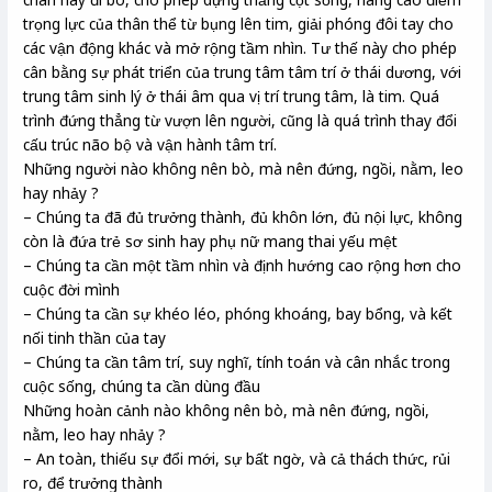
trọng lực của thân thể từ bụng lên tim, giải phóng đôi tay cho
các vận động khác và mở rộng tầm nhìn. Tư thế này cho phép
cân bằng sự phát triển của trung tâm tâm trí ở thái dương, với
trung tâm sinh lý ở thái âm qua vị trí trung tâm, là tim. Quá
trình đứng thẳng từ vượn lên người, cũng là quá trình thay đổi
cấu trúc não bộ và vận hành tâm trí.
Những người nào không nên bò, mà nên đứng, ngồi, nằm, leo
hay nhảy ?
– Chúng ta đã đủ trưởng thành, đủ khôn lớn, đủ nội lực, không
còn là đứa trẻ sơ sinh hay phụ nữ mang thai yếu mệt
– Chúng ta cần một tầm nhìn và định hướng cao rộng hơn cho
cuộc đời mình
– Chúng ta cần sự khéo léo, phóng khoáng, bay bổng, và kết
nối tinh thần của tay
– Chúng ta cần tâm trí, suy nghĩ, tính toán và cân nhắc trong
cuộc sống, chúng ta cần dùng đầu
Những hoàn cảnh nào không nên bò, mà nên đứng, ngồi,
nằm, leo hay nhảy ?
– An toàn, thiếu sự đổi mới, sự bất ngờ, và cả thách thức, rủi
ro, để trưởng thành