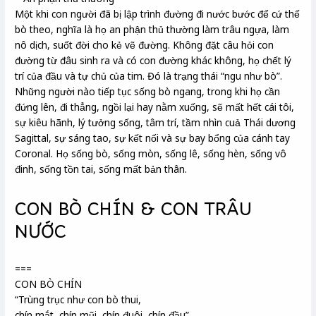
Một khi con người đã bị lập trình đường đi nước bước để cứ thế
bò theo, nghĩa là họ an phận thủ thường làm trâu ngựa, làm
nô dịch, suốt đời cho kẻ vẽ đường. Không đặt câu hỏi con
đường từ đâu sinh ra và có con đường khác không, họ chết lý
trí của đầu và tự chủ của tim. Đó là trạng thái “ngu như bò”.
Những người nào tiếp tục sống bò ngang, trong khi họ cần
đứng lên, đi thẳng, ngồi lại hay nằm xuống, sẽ mất hết cái tôi,
sự kiêu hãnh, lý tưởng sống, tâm trí, tầm nhìn cuả Thái dương
Sagittal, sự sáng tao, sự kết nối và sự bay bổng của cánh tay
Coronal. Họ sống bò, sống mòn, sống lê, sống hèn, sống vô
đinh, sống tồn tai, sống mất bản thân.
CON BÒ CHÍN & CON TRÂU
NƯỚC
===
CON BÒ CHÍN
“Trùng trục như con bò thui,
chín mắt, chín mũi, chín đuôi, chín đầu”