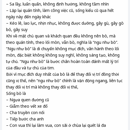
– Sa lầy, luẩn quẩn, không định hướng, không tầm nhìn
– Lặp lại quán tính, làm công việc cũ, sống kiểu cũ qua hết
ngày này đến ngày khác
– Kéo lê, lao lực, nhịn nhục, không được dưỡng, gây gù, gây gò
bó, gây suy
Khi về mặt chủ quan và khách quan đều không nên bò, mà
theo quán tính, theo lối mòn, vẫn bò, nghĩa là “ngu như bò”.
“Ngu như bò” là di chuyển không mục đích, vân hành theo lối
mòn, đặc biệt không không suy nghĩ, không sáng tạo, không
tự chủ. “Ngu như bò” là bước chân hoàn toàn đánh mất lý trí
của đầu và tự chủ của tim.
Bởi vì mục đích duy nhất của bò là để thay đổi vị trí đồng thời
cũng vị thế, nên “ngu như bò” chính là vận động ngang, liên tục
thay đổi vị trí mà không thay đổi vị thế,
Sống bò là
– Ngựa quen đường cũ
– Giẫm theo vết xe đổ
– Cha truyền con nối
– Tiếp bước cha anh
– Con vua thì lại làm vua, con sãi ở chùa lại quét lá đa