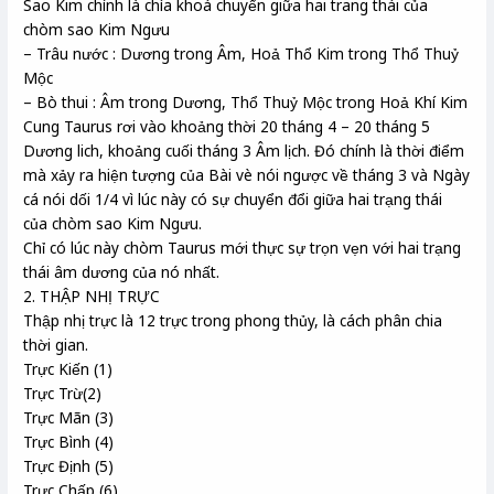
Sao Kim chính là chìa khoá chuyển giữa hai trang thái của
chòm sao Kim Ngưu
– Trâu nước : Dương trong Âm, Hoả Thổ Kim trong Thổ Thuỷ
Mộc
– Bò thui : Âm trong Dương, Thổ Thuỷ Mộc trong Hoả Khí Kim
Cung Taurus rơi vào khoảng thời 20 tháng 4 – 20 tháng 5
Dương lich, khoảng cuối tháng 3 Âm lịch. Đó chính là thời điểm
mà xảy ra hiện tượng của Bài vè nói ngược về tháng 3 và Ngày
cá nói dối 1/4 vì lúc này có sự chuyển đổi giữa hai trạng thái
của chòm sao Kim Ngưu.
Chỉ có lúc này chòm Taurus mới thực sự trọn vẹn với hai trạng
thái âm dương của nó nhất.
2. THẬP NHỊ TRỰC
Thập nhị trực là 12 trực trong phong thủy, là cách phân chia
thời gian.
Trực Kiến (1)
Trực Trừ(2)
Trực Mãn (3)
Trực Bình (4)
Trực Định (5)
Trực Chấp (6)