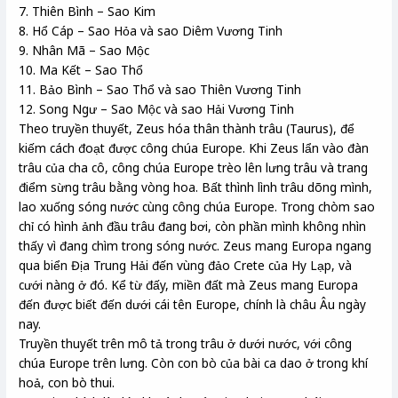
7. Thiên Bình – Sao Kim
8. Hổ Cáp – Sao Hỏa và sao Diêm Vương Tinh
9. Nhân Mã – Sao Mộc
10. Ma Kết – Sao Thổ
11. Bảo Bình – Sao Thổ và sao Thiên Vương Tinh
12. Song Ngư – Sao Mộc và sao Hải Vương Tinh
Theo truyền thuyết, Zeus hóa thân thành trâu (Taurus), để
kiếm cách đoạt được công chúa Europe. Khi Zeus lẩn vào đàn
trâu của cha cô, công chúa Europe trèo lên lưng trâu và trang
điểm sừng trâu bằng vòng hoa. Bất thình lình trâu dõng mình,
lao xuống sóng nước cùng công chúa Europe. Trong chòm sao
chỉ có hình ảnh đầu trâu đang bơi, còn phần mình không nhìn
thấy vì đang chìm trong sóng nước. Zeus mang Europa ngang
qua biển Địa Trung Hải đến vùng đảo Crete của Hy Lạp, và
cưới nàng ở đó. Kể từ đấy, miền đất mà Zeus mang Europa
đến được biết đến dưới cái tên Europe, chính là châu Âu ngày
nay.
Truyền thuyết trên mô tả trong trâu ở dưới nước, với công
chúa Europe trên lưng. Còn con bò của bài ca dao ở trong khí
hoả, con bò thui.