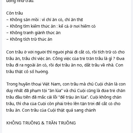
uống như trâu.
Còn trâu
– Không săn mồi : vì chỉ ăn cỏ, chỉ ăn thịt
– Không tìm kiếm thức ăn : kể cả ở nơi hiếm cỏ
– Không tranh giành thức ăn
– Không tích trữ thức ăn
Con trâu ở với người thì người phải đi cắt cỏ, rồi tích trữ cỏ cho
trâu ăn, trâu chỉ việc ăn. Công việc của trẻ trăn trâu là gì ? Đưa
trâu đi ra ngoài ăn cỏ, rồi đợi trâu ăn no, dắt trâu về nhà. Con
trâu thật có số hưởng.
Trong huyền thoại Việt Nam, con trâu mà chú Cuội chăn là con
duy nhất đã phạm tội “ăn lúa” và chú Cuội cũng là đứa trẻ chăn
trâu đầu tiên đã mắc cái lỗi “để trậu ăn lúa”. Cuội không chăn
trâu, thì cha của Cuội còn phải trèo lên tận trời để cắt cỏ cho
trâu ăn. Con trâu của Cuội thật quá sang chảnh
KHÔNG TRUỒNG & TRẦN TRUỒNG