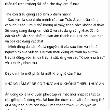
thân thì trần truồng rồi, nên che đậy làm gì nữa.
Thế con trâu giống sao Kim ở điểm nào ?
– Sao Kim là sao chiếu mệnh của con Trâu & con trâu sáng
chói như sao Kim ở chỗ không ai thấy, theo cách không ai thấy.
Sử dụng sóng dạng kim chữ Z và các dạng sóng khác để nối
đất và cắt các tầng không gian âm thanh của Trái đất, sao Kim
và của các dạng vật chất.
– Mình đồng da sắt : Cu là nguyên tố của sao Kim và sắt là
nguyên tố của Vulcan. Da trâu màu đồng và toàn bộ cơ thể
trâu là đồng, với làn da trâu là sắt, ứng với câu “Khoẻ như trâu”
và “Da dầy như trâu”
Đây chính là một phần bí mật Không lộ của Trâu.
KHÔNG LÀM GÌ ĐỂ CÓ THỨC ĂN & KHÔNG THIẾU THỨC ĂN
Ăn uống có lẽ là chuyện phức tạp và mệt mỏi nhất của tất cả
các giống loài động vật. Đố bạn tìm được con vật nào trong thế
giới này bao gồm con người mà thanh thản với chuyện ăn