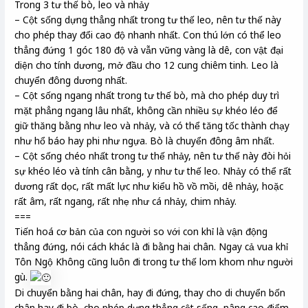
Trong 3 tư thế bò, leo và nhảy
– Cột sống dựng thẳng nhất trong tư thế leo, nên tư thế này
cho phép thay đổi cao độ nhanh nhất. Con thú lớn có thể leo
thẳng đứng 1 góc 180 độ và vẫn vững vàng là dê, con vật đại
diện cho tính dương, mở đầu cho 12 cung chiêm tinh. Leo là
chuyển đông dương nhất.
– Cột sống ngang nhất trong tư thế bò, mà cho phép duy trì
mặt phẳng ngang lâu nhất, không cần nhiều sự khéo léo để
giữ thăng bằng như leo và nhảy, và có thể tăng tốc thành chạy
như hổ báo hay phi như ngựa. Bò là chuyển đông âm nhất.
– Cột sống chéo nhất trong tư thế nhảy, nên tư thế này đòi hỏi
sự khéo léo và tính cân bằng, y như tư thế leo. Nhảy có thể rất
dương rất dọc, rất mất lực như kiểu hồ vồ mồi, dê nhảy, hoặc
rất âm, rất ngang, rất nhẹ như cá nhảy, chim nhảy.
===
Tiến hoá cơ bản của con người so với con khỉ là vận động
thẳng đứng, nói cách khác là đi bằng hai chân. Ngay cả vua khỉ
Tôn Ngộ Không cũng luôn đi trong tư thế lom khom như người
gù.
Di chuyển bằng hai chân, hay đi đứng, thay cho di chuyển bốn
chân hay đi bò, cho phép dựng thẳng cột sống, nâng cao điểm