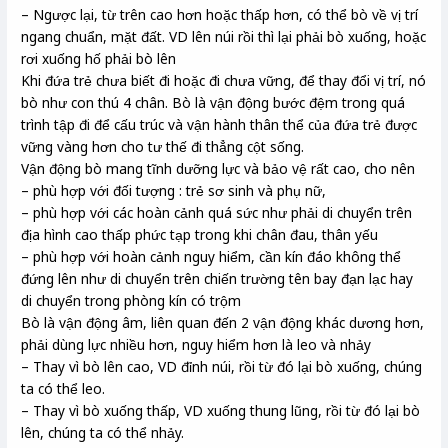
– Ngược lại, từ trên cao hơn hoặc thấp hơn, có thể bò về vị trí
ngang chuẩn, mặt đất. VD lên núi rồi thì lại phải bò xuống, hoặc
rơi xuống hố phải bò lên
Khi đứa trẻ chưa biết đi hoặc đi chưa vững, để thay đổi vị trí, nó
bò như con thú 4 chân. Bò là vận động bước đệm trong quá
trình tập đi để cấu trúc và vận hành thân thể của đứa trẻ được
vững vàng hơn cho tư thế đi thẳng cột sống.
Vận động bò mang tĩnh dưỡng lực và bảo vệ rất cao, cho nên
– phù hợp với đối tượng : trẻ sơ sinh và phụ nữ,
– phù hợp với các hoàn cảnh quá sức như phải di chuyển trên
địa hình cao thấp phức tạp trong khi chân đau, thân yếu
– phù hợp với hoàn cảnh nguy hiểm, cần kín đáo không thể
đứng lên như di chuyển trên chiến trường tên bay đạn lạc hay
di chuyển trong phòng kín có trộm
Bò là vận động âm, liên quan đến 2 vận động khác dương hơn,
phải dùng lực nhiều hơn, nguy hiểm hơn là leo và nhảy
– Thay vì bò lên cao, VD đỉnh núi, rồi từ đó lại bò xuống, chúng
ta có thể leo.
– Thay vì bò xuống thấp, VD xuống thung lũng, rồi từ đó lại bò
lên, chúng ta có thể nhảy.