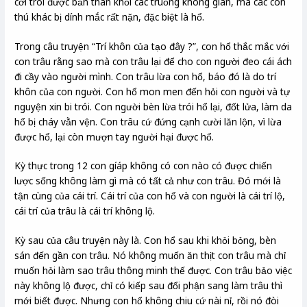
cởi trói được bản thân khỏi các truồng không gian, mà các con
thú khác bị dính mắc rất nặn, đặc biệt là hổ.
Trong câu truyện “Trí khôn của tạo đây ?”, con hổ thắc mắc với
con trâu rằng sao mà con trâu lại để cho con người đeo cái ách
đi cầy vào người mình. Con trâu lừa con hổ, báo đó là do trí
khôn của con người. Con hổ mon men đến hỏi con người và tự
nguyện xin bi trói. Con người bèn lừa trói hổ lại, đốt lửa, làm da
hổ bị cháy vằn vện. Con trâu cứ đứng cạnh cười lăn lộn, vì lừa
được hổ, lại còn mượn tay người hại được hổ.
Kỳ thực trong 12 con gíáp không có con nào có được chiến
lược sống không làm gì mà có tất cả như con trâu. Đó mới là
tận cùng của cái trí. Cái trí của con hổ và con người là cái trí lộ,
cái trí của trâu là cái trí không lộ.
Kỳ sau của câu truyện này là. Con hổ sau khi khỏi bỏng, bèn
sán đến gần con trâu. Nó không muốn ăn thịt con trâu mà chỉ
muốn hỏi làm sao trâu thông minh thế được. Con trâu bảo việc
này không lộ được, chỉ có kiếp sau đổi phận sang làm trâu thì
mới biết được. Nhưng con hổ không chiu cứ nài nỉ, rồi nó đòi