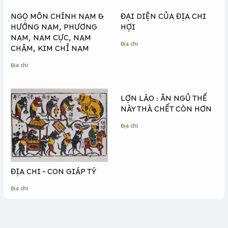
o
g
n
k
e
k
NGỌ MÔN CHÍNH NAM &
ĐẠI DIỆN CỦA ĐỊA CHI
r
HƯỚNG NAM, PHƯƠNG
HỢI
NAM, NAM CỰC, NAM
Địa chi
CHÂM, KIM CHỈ NAM
Địa chi
LỢN LÀO : ĂN NGỦ THẾ
NÀY THÀ CHẾT CÒN HƠN
Địa chi
ĐỊA CHI – CON GIÁP TÝ
Địa chi