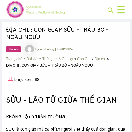
CHUYÊN
Skip
Post
MỤC:
Search
to
navigation
content
ĐỊA CHI : CON GIÁP SỬU – TRÂU BÒ –
NGÂU NGƯU
Địa chi
|
By
omihuong
|
25/02/2024
Trang chủ
Bài viết
Thời gian & Chu kỳ
Can Chi
Địa chi
ĐỊA CHI : CON GIÁP SỬU – TRÂU BÒ – NGÂU NGƯU
Lượt xem: 88
SỬU – LÃO TỬ GIỮA THẾ GIAN
KHÔNG LỘ dù TRẦN TRUỒNG
SỬU là con giáp mà đa phần người Việt thấy quá đơn giản, quả