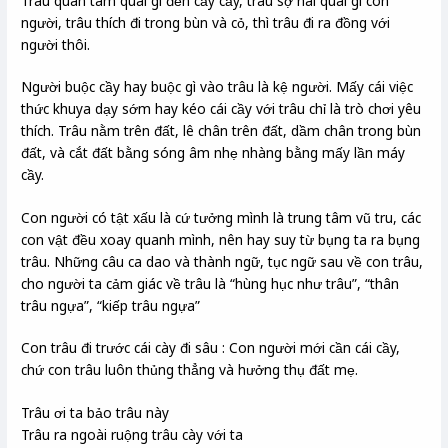
Trâu quan tâm quái gì đến cấy cầy, trâu sợ hãi quái gì con
người, trâu thích đi trong bùn và cỏ, thì trâu đi ra đồng với
người thôi.
Người buộc cầy hay buộc gì vào trâu là kệ người. Mấy cái việc
thức khuya dạy sớm hay kéo cái cầy với trâu chỉ là trò chơi yêu
thích. Trâu nằm trên đất, lê chân trên đất, dầm chân trong bùn
đất, và cắt đất bằng sóng âm nhẹ nhàng bằng mấy lần máy
cầy.
Con người có tật xấu là cứ tưởng mình là trung tâm vũ tru, các
con vật đều xoay quanh mình, nên hay suy từ bụng ta ra bụng
trâu. Những câu ca dao và thành ngữ, tục ngữ sau về con trâu,
cho người ta cảm giác về trâu là “hùng hục như trâu”, “thân
trâu ngựa”, “kiếp trâu ngựa”
Con trâu đi trước cái cày đi sâu : Con người mới cần cái cầy,
chứ con trâu luôn thủng thẳng và hưởng thụ đất mẹ.
Trâu ơi ta bảo trâu này
Trâu ra ngoài ruộng trâu cày với ta