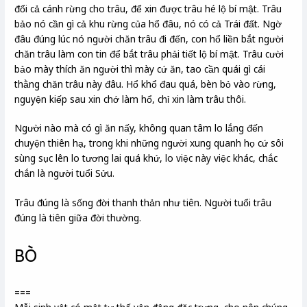
đổi cả cánh rừng cho trâu, để xin được trâu hé lộ bí mật. Trâu
bảo nó cần gì cả khu rừng của hổ đâu, nó có cả Trái đất. Ngờ
đâu đúng lúc nó người chăn trâu đi đến, con hổ liền bắt người
chăn trâu làm con tin để bắt trâu phải tiết lộ bí mật. Trâu cười
bảo mày thích ăn người thì mày cứ ăn, tao cần quái gì cái
thằng chăn trâu này đâu. Hổ khổ đau quá, bèn bỏ vào rừng,
nguyện kiếp sau xin chớ làm hổ, chỉ xin làm trâu thôi.
Người nào mà có gì ăn nấy, không quan tâm lo lắng đến
chuyện thiên hạ, trong khi những người xung quanh họ cứ sôi
sùng sục lên lo tương lai quá khứ, lo việc này việc khác, chắc
chắn là người tuổi Sửu.
Trâu đúng là sống đời thanh thản như tiên. Người tuổi trâu
đúng là tiên giữa đời thường.
BÒ
===