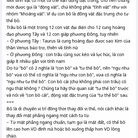
Mỗi sinh vật có một tư thế vận động đặc trưng, cho nên chúng
mới được gọi là “động vật”, chứ không phải “tĩnh vật” như với
nhóm “khoáng vật”. Ví dụ con bò là đông vật đặc trưng cho tư
thế bò.
Trâu bò là một trong 12 con vật đại diện cho 12 cung hoàng
đạo phương Tây và 12 con giáp phương Đông, tuy nhiên
– Ở phương Tây : Taurus là cung hoàng đạo được sao Kim của
thần Venus bảo trợ, thiên về tính nữ
– Ở phương Đông : con trâu cùng sức kéo và lực húc, là con
giáp ít nhiều gắn với tính nam
Do từ “bò” có 2 nghĩa là “con bò” và “tư thế bò”, nên “ngu như
bò” vừa có thể có nghĩa là “ngu như con bò”, vừa có nghĩa là
“ngu như tư thế bò”. Con bò cái (chứ không phải con trâu) có
ngu thật không ? Chúng ta hãy thử quan sát “tư thế bò” trước
và nói về “con bò cái”, động vật đặc trưng của “tư thế bò” sau.
===
Bò là di chuyển vị trí đồng thời thay đổi vị thế, nói cách khác là
thay đổi mặt phẳng ngang một cách từ từ.
– Từ mặt phẳng ngang chuẩn, tạm gọi là mặt đất, có thể bò
lên cao hơn VD đỉnh núi hoặc bò xuống thấp hơn VD lòng
chảo.