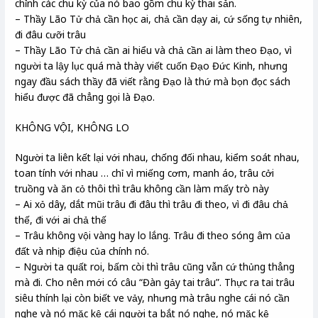
chỉnh các chu kỳ của nó bao gồm chu kỳ thai sản.
– Thầy Lão Tử chả cần học ai, chả cần dạy ai, cứ sống tự nhiên,
đi đâu cưỡi trâu
– Thầy Lão Tử chả cần ai hiểu và chả cần ai làm theo Đạo, vì
người ta lậy lục quá mà thày viết cuốn Đạo Đức Kinh, nhưng
ngay đầu sách thầy đã viết rằng Đạo là thứ mà bọn đọc sách
hiểu được đã chẳng gọi là Đạo.
KHÔNG VỘI, KHÔNG LO
Người ta liên kết lại với nhau, chống đối nhau, kiểm soát nhau,
toan tính với nhau … chỉ vì miếng cơm, manh áo, trâu cởi
truồng và ăn cỏ thôi thì trâu không cần làm mấy trò này
– Ai xỏ dây, dắt mũi trâu đi đâu thì trâu đi theo, vì đi đâu chả
thế, đi với ai chả thế
– Trâu không vội vàng hay lo lắng. Trâu đi theo sóng âm của
đất và nhịp điệu của chính nó.
– Người ta quất roi, bấm còi thì trâu cũng vẫn cứ thủng thẳng
mà đi. Cho nên mới có câu “Đàn gảy tai trâu”. Thực ra tai trâu
siêu thính lại còn biết ve vảy, nhưng mà trâu nghe cái nó cần
nghe và nó mặc kệ cái người ta bắt nó nghe, nó mặc kệ