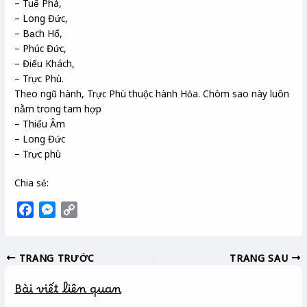
– Tuế Phá,
– Long Đức,
– Bạch Hổ,
– Phúc Đức,
– Điếu Khách,
– Trực Phù.
Theo ngũ hành, Trực Phù thuộc hành Hỏa. Chòm sao này luôn
nằm trong tam hợp
– Thiếu Âm
– Long Đức
– Trực phù
Chia sẻ:
F
M
C
a
e
o
c
s
p
TRANG TRƯỚC
TRANG SAU
e
s
y
b
e
L
Bài viết liên quan
o
n
i