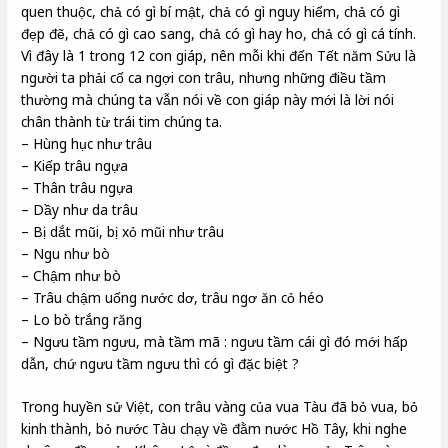
quen thuộc, chả có gì bí mật, chả có gì nguy hiểm, chả có gì
đẹp đẽ, chả có gì cao sang, chả có gì hay ho, chả có gì cá tính.
Vì đây là 1 trong 12 con giáp, nên mỗi khi đến Tết năm Sửu là
người ta phải cố ca ngợi con trâu, nhưng những điều tầm
thường mà chúng ta vẫn nói về con giáp này mới là lời nói
chân thành từ trái tim chúng ta.
– Hùng hục như trâu
– Kiếp trâu ngựa
– Thân trâu ngựa
– Dầy như da trâu
– Bị dắt mũi, bị xỏ mũi như trâu
– Ngu như bò
– Chậm như bò
– Trâu chậm uống nước dơ, trâu ngơ ăn cỏ héo
– Lo bò trắng răng
– Ngưu tầm ngưu, mà tầm mã : ngưu tầm cái gì đó mới hấp
dẫn, chứ ngưu tầm ngưu thì có gì đặc biệt ?
Trong huyền sử Việt, con trâu vàng của vua Tàu đã bỏ vua, bỏ
kinh thành, bỏ nước Tàu chạy về đằm nước Hồ Tây, khi nghe