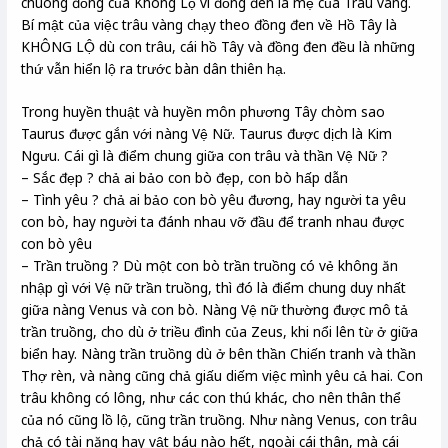
chuông đồng của Không Lộ vì đồng đen là mẹ của Trâu vàng.
Bí mật của việc trâu vàng chạy theo đồng đen về Hồ Tây là
KHÔNG LỘ dù con trâu, cái hồ Tây và đồng đen đều là những
thứ vẫn hiển lộ ra trước bàn dân thiên hạ.
Trong huyền thuật và huyền môn phương Tây chòm sao
Taurus được gắn với nàng Vệ Nữ. Taurus được dịch là Kim
Ngưu. Cái gì là điểm chung giữa con trâu và thần Vệ Nữ ?
– Sắc đẹp ? chả ai bảo con bò đẹp, con bò hấp dẫn
– Tình yêu ? chả ai bảo con bò yêu đương, hay người ta yêu
con bò, hay người ta đánh nhau vỡ đầu để tranh nhau được
con bò yêu
– Trần truồng ? Dù một con bò trần truồng có vẻ không ăn
nhập gì với Vệ nữ trần truồng, thì đó là điểm chung duy nhất
giữa nàng Venus và con bò. Nàng Vệ nữ thường được mô tả
trần truồng, cho dù ở triều đình của Zeus, khi nổi lên từ ở giữa
biển hay. Nàng trần truồng dù ở bên thần Chiến tranh và thần
Thợ rèn, và nàng cũng chả giấu diếm việc mình yêu cả hai. Con
trâu không có lông, như các con thú khác, cho nên thân thể
của nó cũng lồ lộ, cũng trần truồng. Như nàng Venus, con trâu
chả có tài năng hay vật báu nào hết, ngoài cái thân, mà cái