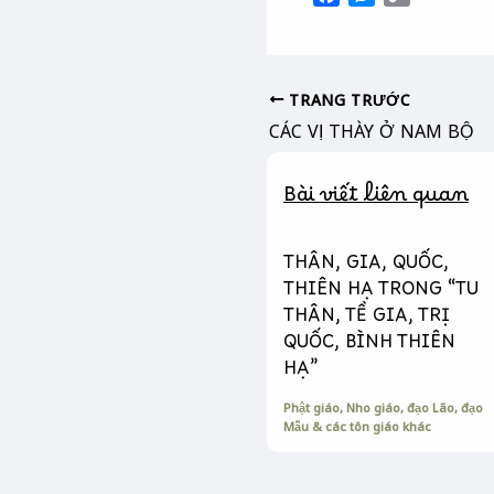
a
e
o
c
s
p
e
s
y
b
e
L
TRANG TRƯỚC
o
n
i
CÁC VỊ THÀY Ở NAM BỘ
o
g
n
k
e
k
Bài viết liên quan
r
THÂN, GIA, QUỐC,
THIÊN HẠ TRONG “TU
THÂN, TỀ GIA, TRỊ
QUỐC, BÌNH THIÊN
HẠ”
Phật giáo, Nho giáo, đạo Lão, đạo
Mẫu & các tôn giáo khác