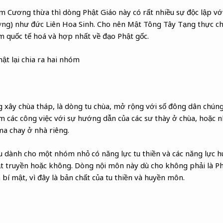
m Cương thừa thì dòng Phật Giáo này có rất nhiều sự độc lập vớ
ượng) như đức Liên Hoa Sinh. Cho nên Mật Tông Tây Tạng thực chấ
 quốc tế hoá và hợp nhất về đạo Phật gốc.
t lại chia ra hai nhóm
xây chùa tháp, là dòng tu chùa, mở rộng với số đông dân chúng 
 các công việc với sự hướng dẫn của các sư thày ở chùa, hoặc n
ma chay ở nhà riêng.
u dành cho một nhóm nhỏ có năng lực tu thiền và các năng lực h
t truyền hoặc không. Dòng nội môn này dù cho không phải là Ph
 bí mật, vì đây là bản chất của tu thiền và huyền môn.