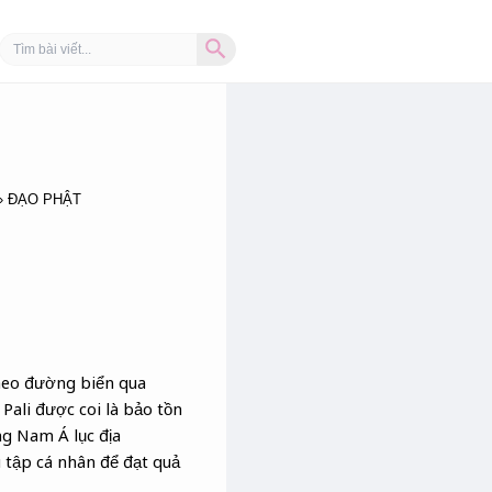
Search Button
Search
for:
ĐẠO PHẬT
heo đường biển qua
Pali được coi là bảo tồn
ng Nam Á lục địa
 tập cá nhân để đạt quả