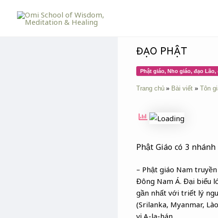
Skip
Post
to
navigation
content
ĐẠO PHẬT
Phật giáo, Nho giáo, đạo Lão,
Trang chủ
Bài viết
Tôn gi
Phật Giáo có 3 nhánh
– Phật giáo Nam truyền
Đông Nam Á. Đại biểu lớ
gần nhất với triết lý n
(Srilanka, Myanmar, Lào
vị A-la-hán.