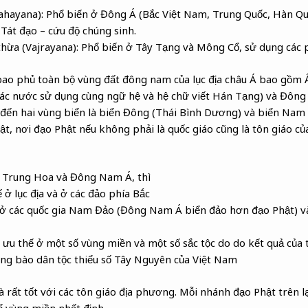
ahayana): Phổ biến ở Đông Á (Bắc Việt Nam, Trung Quốc, Hàn Qu
 Tát đạo – cứu độ chúng sinh.
thừa (Vajrayana): Phổ biến ở Tây Tạng và Mông Cổ, sử dụng các
bao phủ toàn bộ vùng đất đông nam của lục địa châu Á bao gồm 
ác nước sử dụng cùng ngữ hệ và hệ chữ viết Hán Tạng) và Đông 
 đến hai vùng biển là biển Đông (Thái Bình Dương) và biển Nam Ấ
ật, nơi đạo Phật nếu không phải là quốc giáo cũng là tôn giáo củ
, Trung Hoa và Đông Nam Á, thì
ở lục địa và ở các đảo phía Bắc
 ở các quốc gia Nam Đảo (Đông Nam Á biển đảo hơn đạo Phật) và
ưu thế ở một số vùng miền và một số sắc tộc do do kết quả của 
ồng bào dân tộc thiểu số Tây Nguyên của Việt Nam
 rất tốt với các tôn giáo địa phương. Mỗi nhánh đạo Phật trên lạ
ố vùng miền nhất định.