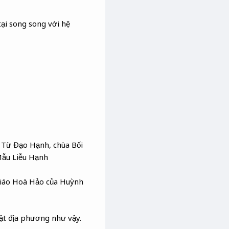
tại song song với hệ
g Từ Đạo Hạnh, chùa Bối
Mẫu Liễu Hạnh
giáo Hoà Hảo của Huỳnh
hật địa phương như vậy.