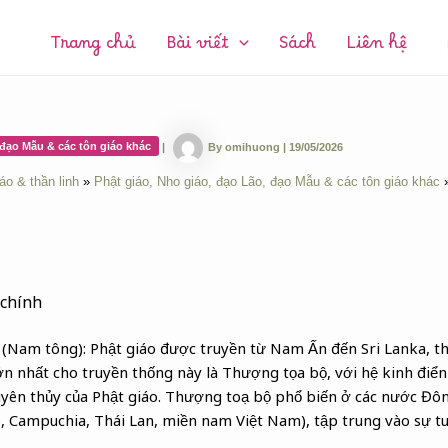
CHUYÊN
MỤC:
Trang chủ
Bài viết
Sách
Liên hệ
 đạo Mẫu & các tôn giáo khác
|
By
omihuong
|
19/05/2026
áo & thần linh
Phật giáo, Nho giáo, đạo Lão, đạo Mẫu & các tôn giáo khác
 chính
 (Nam tông): Phật giáo được truyền từ Nam Ấn đến Sri Lanka, t
n nhất cho truyền thống này là Thượng tọa bộ, với hệ kinh điển 
guyên thủy của Phật giáo. Thượng toạ bộ phổ biến ở các nước Đô
, Campuchia, Thái Lan, miền nam Việt Nam), tập trung vào sự tu