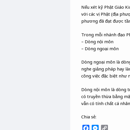
Nếu xét kỹ Phật Giáo Ki
với các vị Phật (địa ph
phương đã đạt được tầm
Trong mỗi nhánh đạo Phậ
– Dòng nội môn
– Dòng ngoại môn
Dòng ngoại môn là dòng 
nghe giảng pháp hay làm
công việc đặc biệt như 
Dòng nội môn là dòng t
có truyền thừa bằng mậ
vẫn có tính chất cá nhân
Chia sẻ:
F
M
C