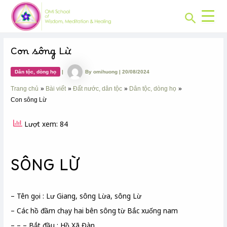
CHUYÊN
Skip
Post
MỤC:
Search
to
navigation
content
Con sông Lừ
Dân tộc, dòng họ
|
By
omihuong
|
20/08/2024
Trang chủ
Bài viết
Đất nước, dân tộc
Dân tộc, dòng họ
Con sông Lừ
Lượt xem: 84
SÔNG LỪ
– Tên gọi : Lư Giang, sông Lừa, sông Lừ
– Các hồ đầm chạy hai bên sông từ Bắc xuống nam
– – – Bắt đầu : Hồ Xã Đàn