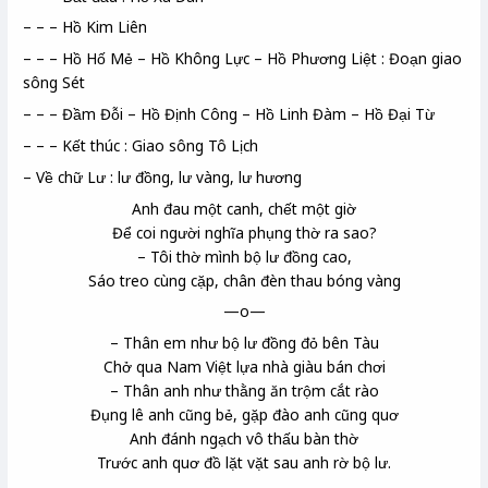
– – – Hồ Kim Liên
– – – Hồ Hố Mẻ – Hồ Không Lực – Hồ Phương Liệt : Đoạn giao
sông Sét
– – – Đầm Đỗi – Hồ Định Công – Hồ Linh Đàm – Hồ Đại Từ
– – – Kết thúc : Giao sông Tô Lịch
– Về chữ Lư : lư đồng, lư vàng, lư hương
Anh đau một canh
, chết một giờ
Để coi người nghĩa
phụng thờ ra sao?
– Tôi thờ mình bộ lư đồng
cao,
Sáo
treo cùng cặp, chân đèn thau
bóng vàng
—o—
– Thân em như bộ lư đồng đỏ
bên Tàu
Chở qua Nam Việt lựa nhà giàu bán chơi
– Thân anh như thằng ăn trộm cắt rào
Đụng lê anh cũng bẻ, gặp đào anh cũng quơ
Anh đánh ngạch
vô thấu bàn thờ
Trước anh quơ đồ lặt vặt sau anh rờ bộ lư.