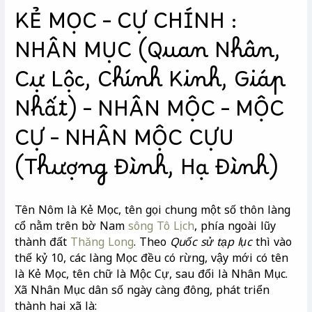
KẺ MỌC – CỰ CHÍNH :
NHÂN MỤC (Quan Nhân,
Cự Lộc, Chính Kinh, Giáp
Nhất) – NHÂN MỘC – MỘC
CỰ – NHÂN MỘC CỰU
(Thượng Đình, Hạ Đình)
Tên Nôm là Kẻ Mọc, tên gọi chung một số thôn làng
cổ nằm trên bờ Nam
sông Tô Lịch
, phía ngoài lũy
thành đất
Thăng Long
. Theo
Quốc sử tạp lục
thì vào
thế kỷ 10, các làng Mọc đều có rừng, vậy mới có tên
là Kẻ Mọc, tên chữ là Mộc Cự, sau đổi là Nhân Mục.
Xã Nhân Mục dân số ngày càng đông, phát triển
thành hai xã là: