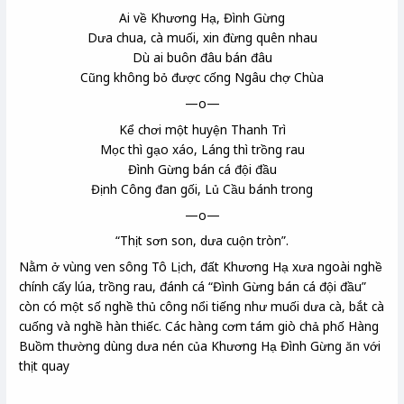
Ai về Khương Hạ
, Đình Gừng
Dưa chua, cà muối, xin đừng quên nhau
Dù ai buôn đâu bán đâu
Cũng không bỏ được cống Ngâu
chợ Chùa
—o—
Kể chơi một huyện Thanh Trì
Mọc
thì gạo xáo
, Láng
thì trồng rau
Đình Gừng bán cá đội đầu
Định Công
đan gối, Lủ Cầu
bánh trong
—o—
“Thịt sơn son, dưa cuộn tròn”.
Nằm ở vùng ven sông Tô Lịch, đất Khương Hạ xưa ngoài nghề
chính cấy lúa, trồng rau, đánh cá “Đình Gừng bán cá đội đầu”
còn có một số nghề thủ công nổi tiếng như muối dưa cà, bắt cà
cuống và nghề hàn thiếc. Các hàng cơm tám giò chả phố Hàng
Buồm thường dùng dưa nén của Khương Hạ Đình Gừng ăn với
thịt quay