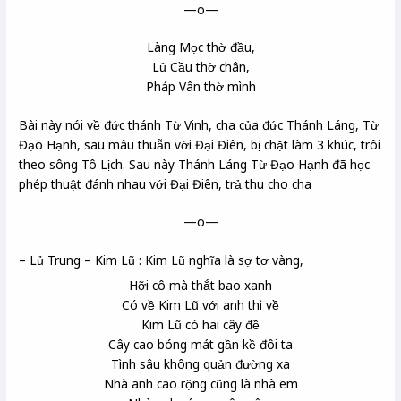
—o—
Làng Mọc thờ đầu,
Lủ Cầu thờ chân,
Pháp Vân thờ mình
Bài này nói về đức thánh Từ Vinh, cha của đức Thánh Láng, Từ
Đạo Hạnh, sau mâu thuẫn với Đại Điên, bị chặt làm 3 khúc, trôi
theo sông Tô Lịch. Sau này Thánh Láng Từ Đạo Hạnh đã học
phép thuật đánh nhau với Đại Điên, trả thu cho cha
—o—
– Lủ Trung – Kim Lũ : Kim Lũ nghĩa là sợ tơ vàng,
Hỡi cô mà thắt bao xanh
Có về Kim Lũ với anh thì về
Kim Lũ có hai cây đề
Cây cao bóng mát gần kề đôi ta
Tình sâu không quản đường xa
Nhà anh cao rộng cũng là nhà em