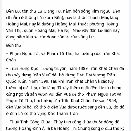
Đền Lừ, tên chữ Lư Giang Từ, nằm bên sông Kim Ngưu. Đền
cổ nằm
ở thông Lừ (xóm Bến), nay là thôn Thanh Mai, làng
Hoàng Mai, nay là
đường Hoàng Mai, thuộc phường Hoàng
Văn Thụ, quận Hoàng Mai, Hà Nội. Như vậy đền Lừ hiện nay
đang nằm khá xa các đoạn còn lại của sông Lừ
Đền thờ
– Phạm Ngưu Tất và Phạm Tổ Thu, hai tướng của Trần Khát
Chân
– Trần Hưng Đạo :Tương truyền, năm 1389 Trần Khát Chân đã
cho xây dựng “đền Vua” để thờ Hưng Đạo Đại Vương Trần
Quốc Tuấn. Năm 1399, sau khi Trần Khát Chân và các tuỳ
tướng bị giết hại, dân làng đã xây thêm ngôi đền Lừ có chung
cổng ngõ và sân vườn với đền Vua để thờ Phạm Ngưu Tất và
Phạm Tổ Thu, hai tướng của Trần Khát Chân. Từ sau 1954,
đền Vua bị bỏ, đồ thờ ở đền Vua được rước sang đền Lừ, do đó
ở đền Lừ có thờ vọng Đức Thánh Trần.
– Thuỷ Tinh Công Chúa : Thủy tinh công chúa thuộc dòng dõi
tướng Hoàng Đình Ái là bà Hoàng Thị Chung sống ở đầu thế kỷ