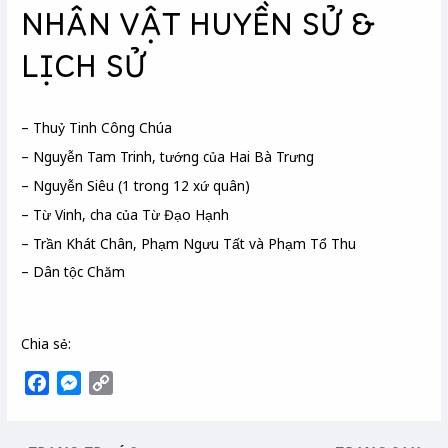
NHÂN VẬT HUYỀN SỬ &
LỊCH SỬ
– Thuỷ Tinh Công Chúa
– Nguyễn Tam Trinh, tướng của Hai Bà Trưng
– Nguyễn Siêu (1 trong 12 xứ quân)
– Từ Vinh, cha của Từ Đạo Hạnh
– Trần Khát Chân, Phạm Ngưu Tất và Phạm Tổ Thu
– Dân tộc Chăm
Chia sẻ:
F
M
C
a
e
o
c
s
p