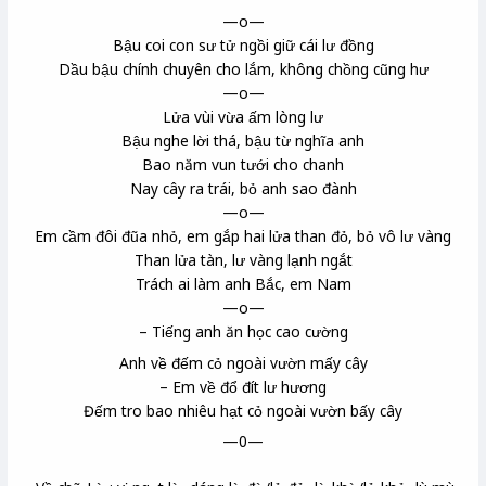
—o—
Bậu
coi con sư tử ngồi giữ cái lư đồng
Dầu bậu chính chuyên cho lắm, không chồng cũng hư
—o—
Lửa vùi vừa ấm lòng lư
Bậu
nghe lời thá
, bậu từ nghĩa anh
Bao năm vun tưới cho chanh
Nay cây ra trái, bỏ anh sao đành
—o—
Em cầm đôi đũa nhỏ, em gắp hai lửa than đỏ, bỏ vô lư vàng
Than lửa tàn, lư vàng lạnh ngắt
Trách ai làm anh Bắc, em Nam
—o—
– Tiếng anh ăn học cao cường
Anh về đếm cỏ ngoài vườn mấy cây
– Em về đổ đít lư hương
Đếm tro bao nhiêu hạt cỏ ngoài vườn bấy cây
—0—