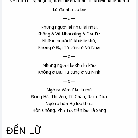
– Về chữ Lừ : vị ngọt lừ, dáng lừ đừ/lử đử, lừ khừ/lử khử, lù mù
Lử đử như cò bợ
—o—
Những người lải nhải lai nhai,
Không ở Vũ Nhai
cũng ở Đại Từ
.
Những người lử khử lừ khừ,
Không ở Đại Từ cũng ở Vũ Nhai
—o—
Những người lử khử lừ khừ
Không ở Đại Từ cũng ở Vũ Ninh
—o—
Ngó ra Vàm Cậu
lù mù
Đông Hồ
, Thị Vạn
, Tô Châu
, Rạch Dừa
Ngó ra hòn Họ
lưa thưa
Hòn Chông
, Phụ Tử
, trên bờ Tà Săng
ĐỀN LỪ