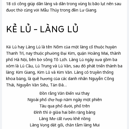
18 có công giúp dân làng và dân trong vùng bị bão lụt nên sau
được thờ cùng với Mẫu Thủy trong đền Lư Giang.
KẺ LỦ – LÀNG LỦ
Kẻ Lủ hay Làng Lủ là tên Nôm của một làng cổ thuộc huyện
Thanh Trì, nay thuộc phường Đại Kim, quận Hoàng Mai, thành
phố Hà Nội, bên bờ sông Tô Lịch. Làng Lủ ngày xưa gồm ba
xóm là Lủ Cầu, Lủ Trung và Lủ Văn, sau đó phát triển thành ba
làng: Kim Giang, Kim Lũ và Kim Văn. Làng có truyền thống
khoa bảng, là quê hương của các danh nhân Nguyễn Công
Thái, Nguyễn Văn Siêu, Tản Đà…
Đồn rằng Văn Điển
vui thay
Ngoài phố chợ họp năm ngày một phiên
Tàu qua phố dưới, phố trên
Đình
thì ở giữa hai bên rặng bàng
Làng Mơ
cất rượu khê nồng
Làng Vọng
dệt gối, chăn tằm làng Mui