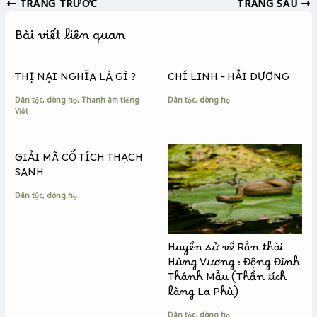
TRANG TRƯỚC
TRANG SAU
e
s
y
b
e
L
Bài viết liên quan
o
n
i
o
g
n
k
e
k
THỊ NẠI NGHĨA LÀ GÌ ?
CHÍ LINH – HẢI DƯƠNG
r
Dân tộc, dòng họ
,
Thanh âm tiếng
Dân tộc, dòng họ
Việt
GIẢI MÃ CỔ TÍCH THẠCH
SANH
Dân tộc, dòng họ
Huyền sử về Rắn thời
Hùng Vương : Động Đình
Thánh Mẫu (Thần tích
làng La Phù)
Dân tộc, dòng họ