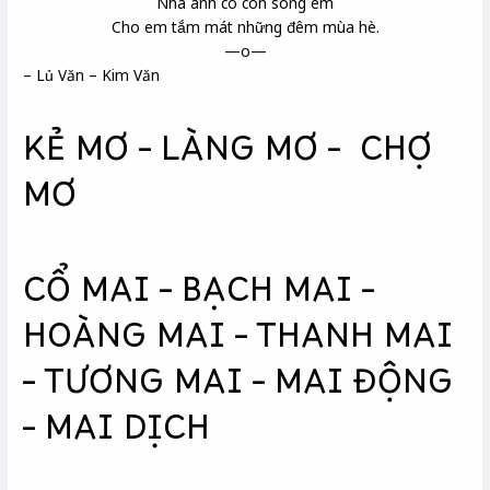
Nhà anh có con sông êm
Cho em tắm mát những đêm mùa hè.
—o—
– Lủ Văn – Kim Văn
KẺ MƠ – LÀNG MƠ – CHỢ
MƠ
CỔ MAI – BẠCH MAI –
HOÀNG MAI – THANH MAI
– TƯƠNG MAI – MAI ĐỘNG
– MAI DỊCH