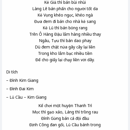
Kẻ Giả
thì bán bùi nhùi
Làng Lê
bán phấn cho người tốt da
Kẻ Vọng khéo ngọc, khéo ngà
Đưa đem đi bán cho nhà kẻ sang
Kẻ Lủ
thì bán bỏng rang
Trên Ô Hàng Đậu
lắm hàng nhiều thay
Ngâu
, Tựu
thì bán dao phay
Dù đem chặt nứa gãy cây lại liền
Trong kho lắm bạc nhiều tiền
Để cho giấy lại chạy liền với dây.
Di tích
– Đình Kim Giang
– Đình Đai Kim
– Lủ Cầu – Kim Giang
Kể chơi một huyện Thanh Trì
Mọc thì gạo xáo, Láng thì trồng rau
Đình Gừng bán cá đội đầu
Định Công đan gối, Lủ Cầu bánh trong