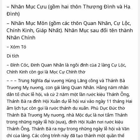
– Nhân Mục Cựu (gồm hai thôn Thượng Đình và Hạ
Đình)
– Nhân Mục Môn (gồm các thôn Quan Nhân, Cự Lộc,
Chính Kinh, Giáp Nhất). Nhân Mục sau đổi tên thành
Nhân Chính
– Xóm Tó
Di tích
– Đình Cóc, Đinh Quan Nhân là ngôi đình của 2 làng Cự Lộc,
Chính Kinh còn gọi là Mọc Cự Chính thờ
– – – Trung Nghĩa đại vương Hùng Lãng công và Thánh Bà
Trương Mỵ nương, con gái làng Quan Nhân. Hằng năm nhân
dân tổ chức lễ hội, và cứ 2 năm một lần rước kiệu Thánh Ông,
Thánh Bà ra đình Hội Xuân dự lễ hội vui vào ngày 11 tháng Hai
âm lịch tục còn gọi là rước thánh du xuân. Phủ Dực Đức thờ
Thánh Bà Trương Mỵ nương, nhà Mộc dục là nơi tắm Thánh
trong những ngày lễ hội (xưa), đình Hội Xuân nơi rước kiệu
Thánh Ông, Thánh Bà ra ngự trong những ngày lễ hội và Văn
chỉ của làng. Các công trình này đã tạo thành một quần thể