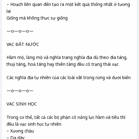
– Hoạch liên quan đến tạo ra một kết quả thống nhất ở tương
lai
Giống mà không thực sự giống
—o—o—o—
VAC ĐẤT NƯỚC
Hầm mộ, lăng mộ và nghĩa trang nghĩa địa dù theo đia táng,
thuỷ táng, hoả táng hay thiên tàng đều có trạng thái vạc
Các nghĩa địa tự nhiên của các loài vât trong rừng và dưới biển
—o—o—o—
VẠC SINH HỌC
Trong cơ thể, tất cả các bộ phận có năng lực hầm và tiêu thì
đều là vạc sinh học tự nhiên
– Xương chậu
– Da dày