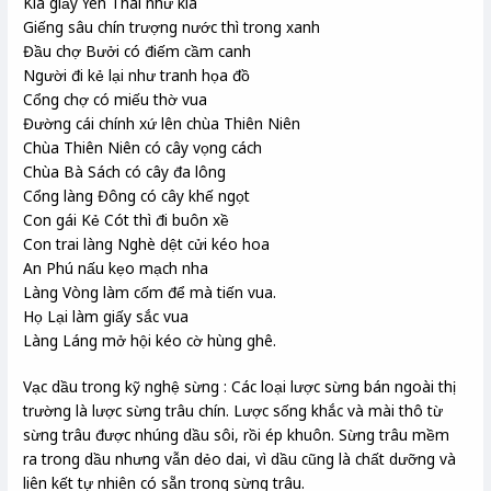
Kìa giấy Yên Thái như kia
Giếng sâu chín trượng nước thì trong xanh
Đầu chợ Bưởi có điếm cầm canh
Người đi kẻ lại như tranh họa đồ
Cổng chợ có miếu thờ vua
Đường cái chính xứ lên chùa Thiên Niên
Chùa Thiên Niên có cây vọng cách
Chùa Bà Sách có cây đa lông
Cổng làng Đông có cây khế ngọt
Con gái Kẻ Cót thì đi buôn xề
Con trai làng Nghè dệt cửi kéo hoa
An Phú nấu kẹo mạch nha
Làng Vòng làm cốm để mà tiến vua.
Họ Lại làm giấy sắc vua
Làng Láng mở hội kéo cờ hùng ghê.
Vạc dầu trong kỹ nghệ sừng : Các loại lược sừng bán ngoài thị
trường là lược sừng trâu chín. Lược sống khắc và mài thô từ
sừng trâu được nhúng dầu sôi, rồi ép khuôn. Sừng trâu mềm
ra trong dầu nhưng vẫn dẻo dai, vì dầu cũng là chất dưỡng và
liên kết tự nhiên có sẵn trong sừng trâu.