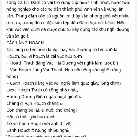
sông Cà Lồ. Đầm có vai trò cung cấp nước sinh hoạt, nước tưới
nông nghiệp cho các hộ dân thành phố Vĩnh Yên và vùng lân
cận. Trong đầm còn có nguồn lợi thủy sản phong phú với nhiều
tôm cá, trong đó có đặc sản tép dầu Đầm Vạc nổi tiếng. Hiện
khu vực ven đầm đã được đầu tư xây dựng các khu nghỉ dưỡng
và sân golf.
CÁC LÀNG HOẠCH
Các làng có tên nôm là Vạc hay Vác thường có tên chữ là
Hoạch, bởi vì hoạch là cái vạc nấu cơm
– Hoạch Trạch (làng Vạc Hải Dương với nghề làm lược bí)
– Vạn Hoạch (làng Vạc Thanh Hoá nổi tiếng với nghề trồng
bông)
– Cạnh Hoach (làng Vác với nghề làm quạt giấy, lồng chim)
Lược Hoạch Trạch có công nhỏ nhặt,
Hương Dương Điều ngào ngạt gió đưa.
Chàng đi Vạn Hoạch chàng ơi
Con chàng bỏ lại, ai nuôi cho chàng?
Hỡi cô thắt giải bao xanh,
Có về Canh Hoạch với anh thì về,
Canh Hoạch ít ruộng nhiều nghề,
Yêu nghề quạt giấy hay nghề đan khuya?