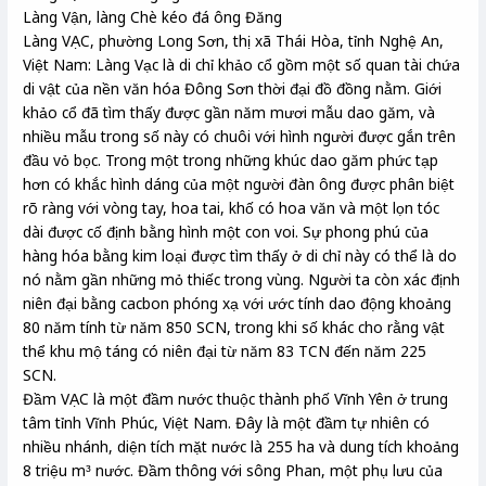
Làng Vận, làng Chè kéo đá ông Đăng
Làng VẠC, phường Long Sơn, thị xã Thái Hòa, tỉnh Nghệ An,
Việt Nam: Làng Vạc là di chỉ khảo cổ gồm một số quan tài chứa
di vật của nền văn hóa Đông Sơn thời đại đồ đồng nằm. Giới
khảo cổ đã tìm thấy được gần năm mươi mẫu dao găm, và
nhiều mẫu trong số này có chuôi với hình người được gắn trên
đầu vỏ bọc. Trong một trong những khúc dao găm phức tạp
hơn có khắc hình dáng của một người đàn ông được phân biệt
rõ ràng với vòng tay, hoa tai, khố có hoa văn và một lọn tóc
dài được cố định bằng hình một con voi. Sự phong phú của
hàng hóa bằng kim loại được tìm thấy ở di chỉ này có thể là do
nó nằm gần những mỏ thiếc trong vùng. Người ta còn xác định
niên đại bằng cacbon phóng xạ với ước tính dao động khoảng
80 năm tính từ năm 850 SCN, trong khi số khác cho rằng vật
thể khu mộ táng có niên đại từ năm 83 TCN đến năm 225
SCN.
Đầm VẠC là một đầm nước thuộc thành phố Vĩnh Yên ở trung
tâm tỉnh Vĩnh Phúc, Việt Nam. Đây là một đầm tự nhiên có
nhiều nhánh, diện tích mặt nước là 255 ha và dung tích khoảng
8 triệu m³ nước. Đầm thông với sông Phan, một phụ lưu của