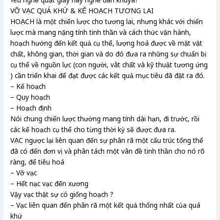
VỠ VẠC QUÁ KHỨ & KẾ HOẠCH TƯƠNG LAI
HOẠCH là một chiến lược cho tương lai, nhưng khác với chiến
lược mà mang nặng tính tinh thần và cách thức vận hành,
hoạch hướng đến kết quả cụ thể, lượng hoá được về mặt vật
chất, không gian, thời gian và do đó đưa ra những sự chuẩn bị
cụ thể về nguồn lực (con người, vât chất và kỹ thuật tương ứng
) cần triển khai để đạt được các kết quả mục tiêu đã đặt ra đó.
– Kế hoạch
– Quy hoạch
– Hoạch định
Nói chung chiến lược thường mang tính dài hạn, đi trước, rồi
các kế hoạch cụ thể cho từng thời kỳ sẽ được đưa ra.
VẠC ngược lại liên quan đến sự phân rã một cấu trúc tổng thể
đã có đến đơn vị và phân tách một vân đề tinh thần cho nó rõ
ràng, để tiêu hoá
– Vỡ vạc
– Hết nạc vạc đến xương
Vậy vạc thật sự có giống hoạch ?
– Vạc liên quan đến phân rã một kết quả thống nhất của quá
khứ