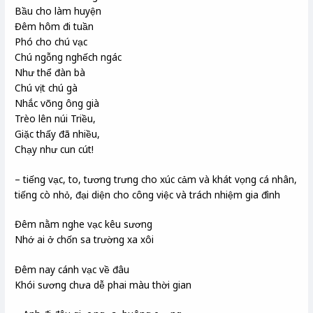
Bầu cho làm huyện
Đêm hôm đi tuần
Phó cho chú vạc
Chú ngỗng nghếch ngác
Như thể đàn bà
Chú vịt chú gà
Nhắc võng ông già
Trèo lên núi Triều,
Giặc thấy đã nhiều,
Chạy như cun cút!
– tiếng vạc, to, tương trưng cho xúc cảm và khát vọng cá nhân,
tiếng cò nhỏ, đại diện cho công việc và trách nhiệm gia đình
Đêm nằm nghe vạc kêu sương
Nhớ ai ở chốn sa trường xa xôi
Đêm nay cánh vạc về đâu
Khói sương chưa dễ phai màu thời gian