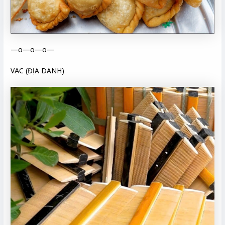
—o—o—o—
VẠC (ĐỊA DANH)