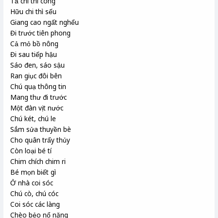
Tả chi thì công
Hữu chi thì sếu
Giang cao ngất nghểu
Đi trước tiên phong
Cả mỏ bồ nông
Đi sau tiếp hậu
Sáo đen, sáo sậu
Ran giục đôi bên
Chú quạ thông tin
Mang thư đi trước
Một đàn vịt nước
Chú két, chú le
Sắm sửa thuyền bè
Cho quân trẩy thủy
Còn loại bé tí
Chim chích chim ri
Bé mọn biết gì
Ở nhà coi sóc
Chú cò, chú cóc
Coi sóc các làng
Chèo bẻo nổ năng