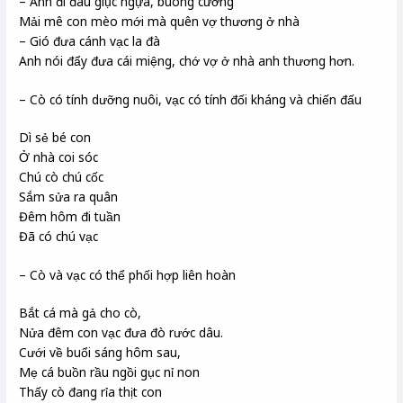
– Anh đi đâu giục ngựa, buông cương
Mải mê con mèo mới mà quên vợ thương ở nhà
– Gió đưa cánh vạc la đà
Anh nói đẩy đưa cái miệng, chớ vợ ở nhà anh thương hơn.
– Cò có tính dưỡng nuôi, vạc có tính đối kháng và chiến đấu
Dì sẻ bé con
Ở nhà coi sóc
Chú cò chú cốc
Sắm sửa ra quân
Đêm hôm đi tuần
Đã có chú vạc
– Cò và vạc có thể phối hợp liên hoàn
Bắt cá mà gả cho cò,
Nửa đêm con vạc đưa đò rước dâu.
Cưới về buổi sáng hôm sau,
Mẹ cá buồn rầu ngồi gục nỉ non
Thấy cò đang rỉa thịt con