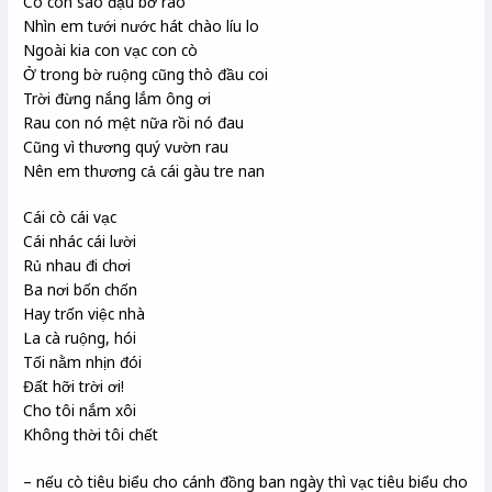
Có con sáo đậu bờ rào
Nhìn em tưới nước hát chào líu lo
Ngoài kia con vạc con cò
Ở trong bờ ruộng cũng thò đầu coi
Trời đừng nắng lắm ông ơi
Rau con nó mệt nữa rồi nó đau
Cũng vì thương quý vườn rau
Nên em thương cả cái gàu tre nan
Cái cò cái vạc
Cái nhác cái lười
Rủ nhau đi chơi
Ba nơi bốn chốn
Hay trốn việc nhà
La cà ruộng, hói
Tối nằm nhịn đói
Đất hỡi trời ơi!
Cho tôi nắm xôi
Không thời tôi chết
– nếu cò tiêu biểu cho cánh đồng ban ngày thì vạc tiêu biểu cho