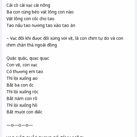
Cái cò cái vạc cái nông
Ba con cùng béo vặt lông con nào
Vặt lông con cốc cho tao
Tao nấu tao nướng tao xào tao ăn
– Vạc đôi khi được đối xứng với vịt, là con chim tự do và con
chim chăn thả ngoài đồng
Quặc quặc, quạc quạc
Con vịt, con vạc
Có thương em tao
Thì lội xuống ao
Bắt ba con ốc
Thì lội xuống rộc
Bắt năm con rô
Thì lội xuống hồ
Bắt mười con diếc
—o—o—o—