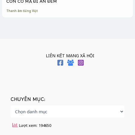
CON CÒ MÀ ĐI ĂN ĐÊM
Thanh âm tiếng Việt
LIÊN KẾT MẠNG XÃ HỘI
CHUYÊN MỤC:
Lượt xem: 194650