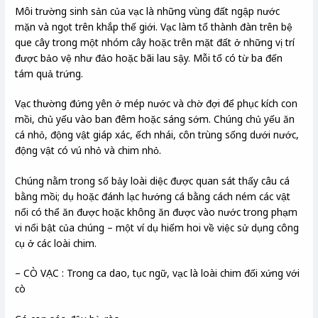
Môi trường sinh sản của vạc là những vùng đất ngập nước
mặn và ngọt trên khắp thế giới. Vạc làm tổ thành đàn trên bệ
que cây trong một nhóm cây hoặc trên mặt đất ở những vị trí
được bảo vệ như đảo hoặc bãi lau sậy. Mỗi tổ có từ ba đến
tám quả trứng.
Vạc thường đứng yên ở mép nước và chờ đợi để phục kích con
mồi, chủ yếu vào ban đêm hoặc sáng sớm. Chúng chủ yếu ăn
cá nhỏ, động vật giáp xác, ếch nhái, côn trùng sống dưới nước,
động vật có vú nhỏ và chim nhỏ.
Chúng nằm trong số bảy loài diệc được quan sát thấy câu cá
bằng mồi; dụ hoặc đánh lạc hướng cá bằng cách ném các vật
nổi có thể ăn được hoặc không ăn được vào nước trong phạm
vi nổi bật của chúng – một ví dụ hiếm hoi về việc sử dụng công
cụ ở các loài chim.
– CÒ VẠC : Trong ca dao, tục ngữ, vạc là loài chim đối xứng với
cò