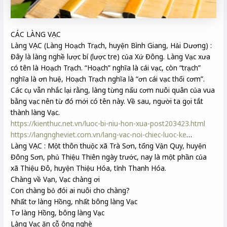
CÁC LÀNG VẠC
Làng VẠC (Làng Hoạch Trạch, huyện Bình Giang, Hải Dương) :
Đây là làng nghề lược bí (lược tre) của Xứ Đông. Làng Vạc xưa
có tên là Hoạch Trạch. “Hoạch” nghĩa là cái vạc, còn “trạch”
nghĩa là ơn huệ, Hoạch Trạch nghĩa là “ơn cái vạc thổi cơm”.
Các cụ vẫn nhắc lại rằng, làng từng nấu cơm nuôi quân của vua
bằng vạc nên từ đó mới có tên này. Về sau, người ta gọi tắt
thành làng Vạc.
https://kienthuc.net.vn/luoc-bi-niu-hon-xua-post203423.html
https://langngheviet.com.vn/lang-vac-noi-chiec-luoc-ke
…
Làng VẠC : Một thôn thuộc xã Trà Sơn, tổng Vận Quy, huyện
Đông Sơn, phủ Thiệu Thiên ngày trước, nay là một phần của
xã Thiệu Đô, huyện Thiệu Hóa, tỉnh Thanh Hóa.
Chàng về Vạn, Vạc chàng ơi
Con chàng bỏ đói ai nuôi cho chàng?
Nhất tơ làng Hồng, nhất bông làng Vạc
Tơ làng Hồng, bông làng Vạc
Làng Vạc ăn cỗ ông nghè