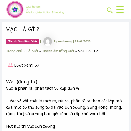
CHUYÊN
Skip
Post
MỤC:
Search
to
navigation
content
VẠC LÀ GÌ ?
Thanh âm tiếng Việt
|
By
omihuong
|
13/08/2025
Trang chủ
Bài viết
Thanh âm tiếng Việt
VẠC LÀ GÌ ?
Lượt xem: 67
VẠC (động từ)
Vạc là phân rã, phân tách về cấp đơn vị
– Vạc về vật chất là tách ra, rút ra, phân rã ra theo các lớp mô
của một cơ thể sống từ da vào đến xương, Sừng (lông, móng,
răng, tóc) và xương bao giờ cũng là cấp khó vạc nhất.
Hết nạc thì vạc đến xương