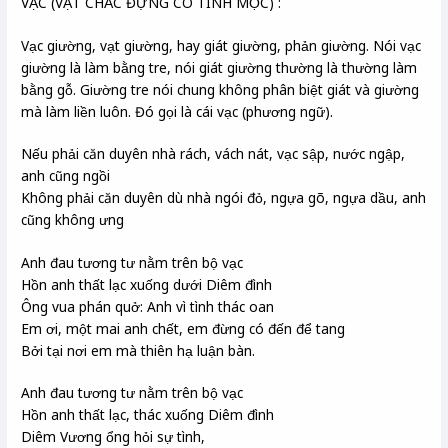
VẠC (VẬT CHẮC ĐỰNG CÓ TÍNH MỘC) :
Vạc giường, vạt giường, hay giát giường, phản giường. Nói vạc
giường là làm bằng tre, nói giát giường thường là thường làm
bằng gỗ. Giường tre nói chung không phân biệt giát và giường
mà làm liền luôn. Đó gọi là cái vạc (phương ngữ).
Nếu phải căn duyên nhà rách, vách nát, vạc sập, nước ngập,
anh cũng ngồi
Không phải căn duyên dù nhà ngói đỏ, ngựa gõ, ngựa dầu, anh
cũng không ưng
Anh đau tương tư nằm trên bộ vạc
Hồn anh thất lạc xuống dưới Diêm đình
Ông vua phán quở: Anh vì tình thác oan
Em ơi, một mai anh chết, em đừng có đến để tang
Bởi tại nơi em mà thiên hạ luận bàn.
Anh đau tương tư nằm trên bộ vạc
Hồn anh thất lạc, thác xuống Diêm đình
Diêm Vương ổng hỏi sự tình,