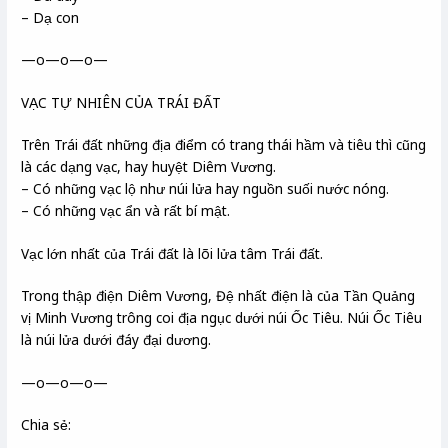
– Dạ con
—o—o—o—
VẠC TỰ NHIÊN CỦA TRÁI ĐẤT
Trên Trái đất những địa điểm có trang thái hầm và tiêu thì cũng
là các dạng vạc, hay huyệt Diêm Vương.
– Có những vạc lộ như núi lửa hay nguồn suối nước nóng.
– Có những vạc ẩn và rất bí mật.
Vạc lớn nhất của Trái đất là lõi lửa tâm Trái đất.
Trong thập điện Diêm Vương, Đệ nhất điện là của Tần Quảng
vị Minh Vương trông coi địa ngục dưới núi Ốc Tiêu. Núi Ốc Tiêu
là núi lửa dưới đáy đại dương.
—o—o—o—
Chia sẻ: