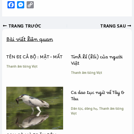
F
M
C
a
e
o
c
s
p
TRANG TRƯỚC
TRANG SAU
e
s
y
b
e
L
Bài viết liên quan
o
n
i
o
g
n
k
e
k
TÊN ĐI CẢ BỘ : MẬT – MẤT
Tính lề (lối) của người
r
Việt
Thanh âm tiếng Việt
Thanh âm tiếng Việt
Ca dao tục ngữ về Tây &
Tàu
Dân tộc, dòng họ
,
Thanh âm tiếng
Việt