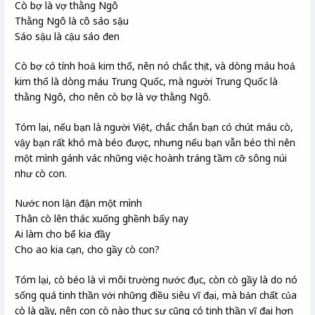
Cò bợ là vợ thằng Ngô
Thằng Ngô là cô sáo sậu
Sáo sậu là cậu sáo đen
Cò bợ có tính hoả kim thổ, nên nó chắc thịt, và dòng máu hoả
kim thổ là dòng máu Trung Quốc, mà người Trung Quốc là
thằng Ngô, cho nên cò bợ là vợ thằng Ngô.
Tóm lại, nếu bạn là người Việt, chắc chắn bạn có chút máu cò,
vậy bạn rất khó mà béo được, nhưng nếu bạn vẫn béo thì nên
một mình gánh vác những việc hoành tráng tầm cỡ sông núi
như cò con.
Nước non lận đận một mình
Thân cò lên thác xuống ghềnh bấy nay
Ai làm cho bể kia đầy
Cho ao kia cạn, cho gầy cò con?
Tóm lại, cò béo là vì môi trường nước đục, còn cò gầy là do nó
sống quá tinh thần với những điều siêu vĩ đại, mà bản chất của
cò là gầy, nên con cò nào thưc sự cũng có tinh thần vĩ đại hơn