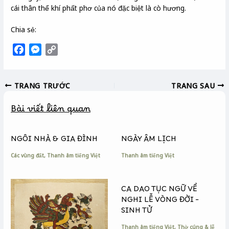
cái thân thể khí phất phơ của nó đặc biệt là cò hương.
Chia sẻ:
F
M
C
a
e
o
c
s
p
TRANG TRƯỚC
TRANG SAU
e
s
y
b
e
L
Bài viết liên quan
o
n
i
o
g
n
k
e
k
NGÔI NHÀ & GIA ĐÌNH
NGÀY ÂM LỊCH
r
Các vùng đất
,
Thanh âm tiếng Việt
Thanh âm tiếng Việt
CA DAO TỤC NGỮ VỀ
NGHI LỄ VÒNG ĐỜI –
SINH TỬ
Thanh âm tiếng Việt
,
Thờ cúng & lễ