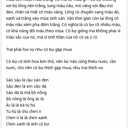
với bộ lông nền trắng, lưng màu nâu, mỏ vàng với đầu mỏ
đen, chân và mắt cò màu vàng. Lông cò chuyển sang màu đỏ,
xanh và trắng vào mùa sinh sản. Vào thời gian còn lại lông cò
màu nâu xám pha đốm trắng. Có nghĩa là cò bợ có nhiều màu,
có khả năng đổi màu theo mùa. Cò bợ giống ma không phải vì
màu sắc của nó, mà vì tinh thần của nó có vẻ ủ rũ.
Trai phải hơi vợ như cò bợ gặp mưa
Cò bợ có tính hoả kim thổ, nên lúc nào cũng thiếu nước, cần
nước, cho nên cò bợ thích gặp mưa, như trai thích vợ.
Sáo sậu là cậu sáo đen
Sáo đen là em sáo đá
Sáo đá là má bồ nông
Bồ nông là ông ác là
Ác là là bà tu hú
Tu hú là chú chim ri
Chim ri là dì chim xanh
Chim xanh là anh cò bợ