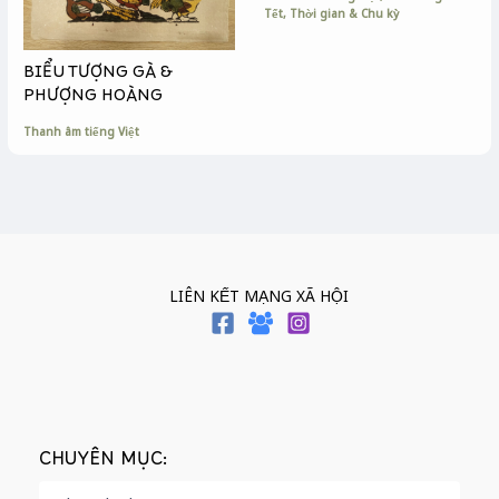
Tết
,
Thời gian & Chu kỳ
BIỂU TƯỢNG GÀ &
PHƯỢNG HOÀNG
Thanh âm tiếng Việt
LIÊN KẾT MẠNG XÃ HỘI
CHUYÊN MỤC: