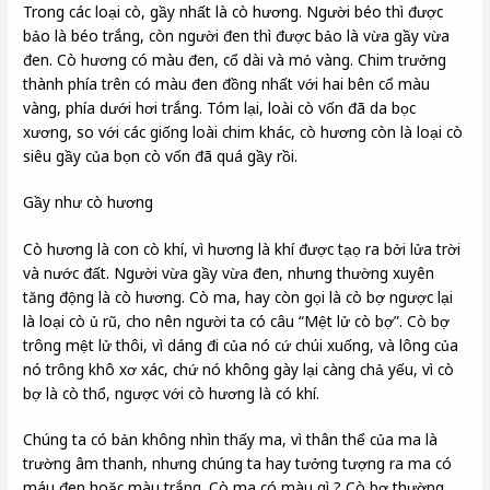
Trong các loại cò, gầy nhất là cò hương. Người béo thì được
bảo là béo trắng, còn người đen thì được bảo là vừa gầy vừa
đen. Cò hương có màu đen, cổ dài và mỏ vàng. Chim trưởng
thành phía trên có màu đen đồng nhất với hai bên cổ màu
vàng, phía dưới hơi trắng. Tóm lại, loài cò vốn đã da bọc
xương, so với các giống loài chim khác, cò hương còn là loại cò
siêu gầy của bọn cò vốn đã quá gầy rồi.
Gầy như cò hương
Cò hương là con cò khí, vì hương là khí được tạọ ra bởi lửa trời
và nước đất. Người vừa gầy vừa đen, nhưng thường xuyên
tăng động là cò hương. Cò ma, hay còn gọi là cò bợ ngược lại
là loại cò ủ rũ, cho nên người ta có câu “Mệt lử cò bợ”. Cò bợ
trông mệt lử thôi, vì dáng đi của nó cứ chúi xuống, và lông của
nó trông khô xơ xác, chứ nó không gày lại càng chả yếu, vì cò
bợ là cò thổ, ngược với cò hương là có khí.
Chúng ta có bản không nhìn thấy ma, vì thân thể của ma là
trường âm thanh, nhưng chúng ta hay tưởng tượng ra ma có
máu đen hoặc màu trắng. Cò ma có màu gì ? Cò bợ thường