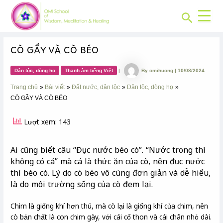
CHUYÊN
Skip
Post
MỤC:
Search
to
navigation
content
CÒ GẦY VÀ CÒ BÉO
Dân tộc, dòng họ
Thanh âm tiếng Việt
|
By
omihuong
|
10/08/2024
Trang chủ
Bài viết
Đất nước, dân tộc
Dân tộc, dòng họ
CÒ GẦY VÀ CÒ BÉO
Lượt xem: 143
Ai cũng biết câu “Đục nước béo cò”. “Nước trong thì
không có cá” mà cá là thức ăn của cò, nên đục nước
thì béo cò. Lý do cò béo vô cùng đơn giản và dễ hiểu,
là do môi trường sống của cò đem lại.
Chim là giống khí hơn thú, mà cò lại là giống khí của chim, nên
cò bản chất là con chim gày, với cái cổ thon và cái chân nhỏ dài.