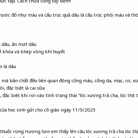
hức tạp. Cách chưa cũng tùy bệnh
nước đỏ như máu và cấu trúc quả dâu là cấu trúc phôi máu và thời
ả dâu, ăn mứt dâu
ể khóa và khép vòng khí huyết
m lá dâu
 mà bản chất đều liên quan đóng cổng máu, cổng da, mạc, cơ, x
i, đặc biệt là cai sữa
đặc biệt khi rơi vào tình trạng thái “lóc xương trả cha, lóc thịt 
của học sinh gửi cho cô giáo ngày 11/5/2025
huốc rừng Hương Sơn em thấy lên câu lóc xương trả cha lóc thị