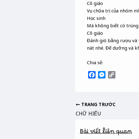
Cô giáo
Vụ chữa trị của nhóm mì
Học sinh
Mà không biết có trùng 
Cô giáo
Đánh gió bằng rượu và tó
nát nhé. Để dưỡng và khâ
Chia sẻ:
F
M
C
a
e
o
c
s
p
e
s
y
b
e
L
TRANG TRƯỚC
o
n
i
CHỮ HIẾU
o
g
n
k
e
k
Bài viết liên quan
r