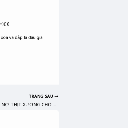
)))))
 xoa và đắp lá dâu giã
TRANG SAU
DỨT CĂN : TRẢ NỢ THỊT XƯƠNG CHO CHA & MẸ