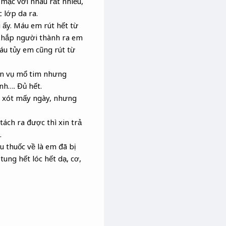
mạc với nhau rất nhiều,
 lớp da ra.
i ấy. Máu em rút hết từ
khắp người thành ra em
áu tủy em cũng rút từ
lên vụ mổ tim nhưng
nh…. Đủ hết.
u xót mấy ngày, nhưng
ách ra được thì xin trả
.
 thuốc về là em đã bị
tung hết lóc hết dạ, cơ,