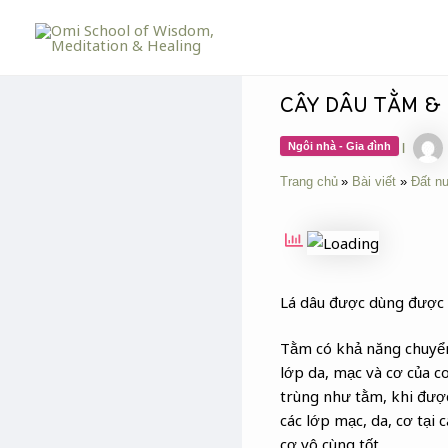
Skip
Post
to
navigation
content
CÂY DÂU TẰM & 
Ngôi nhà - Gia đình
|
Trang chủ
Bài viết
Đất n
Lá dâu được dùng được đ
Tằm có khả năng chuyển 
lớp da, mạc và cơ của co
trùng như tằm, khi được
các lớp mạc, da, cơ tại 
cơ vô cùng tốt.