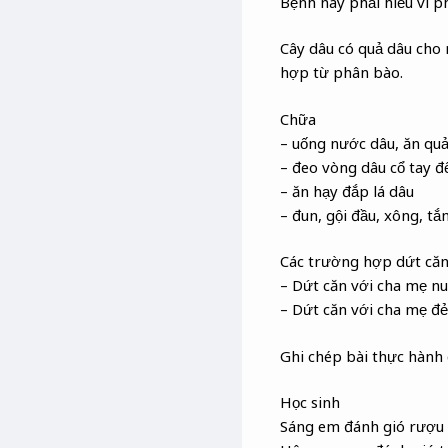
Bệnh này phải hiểu vì p
Cây dâu có quả dâu cho 
hợp từ phân bào.
Chữa
– uống nước dâu, ăn qu
– đeo vòng dâu cổ tay đ
– ăn hạy đắp lá dâu
– đun, gội đầu, xông, tắ
Các trường hợp dứt căn
– Dứt căn với cha mẹ nuô
– Dứt căn với cha mẹ đẻ, 
Ghi chép bài thực hành 
Học sinh
Sáng em đánh gió rượu t