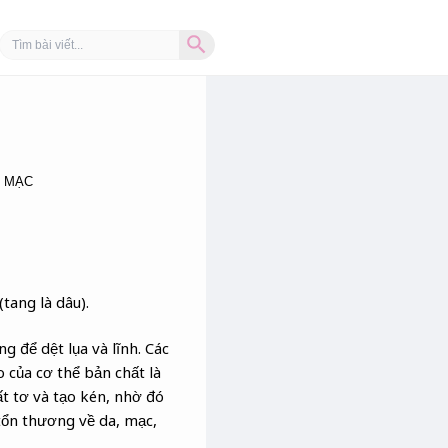
Search Button
Search
for:
, MẠC
tang là dâu).
 để dệt lụa và lĩnh. Các
o của cơ thể bản chất là
ất tơ và tạo kén, nhờ đó
c tổn thương về da, mạc,