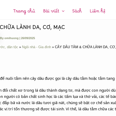
CHUYÊN
MỤC:
Trang chủ
Bài viết
Sách
Liên hệ
CHỮA LÀNH DA, CƠ, MẠC
By
omihuong
|
26/09/2025
ước, dân tộc
Ngôi nhà - Gia đình
CÂY DÂU TẰM & CHỮA LÀNH DA, CƠ
ể nuôi tằm nên cây dâu được gọi là cây dâu tằm hoặc tằm tang (
đổi chất xơ trong lá dâu thành dạng tơ, mà được con người dùng
n người có bản chất sinh học là các tấm lụa và thớ vải, các tế bà
 đắp bã và nước lá dâu tươi giã nát, chúng sẽ bật cơ chế sản xu
các vị trí tổn thương sẽ được tái sinh. Vì thế, lá dâu tằm chữa cá