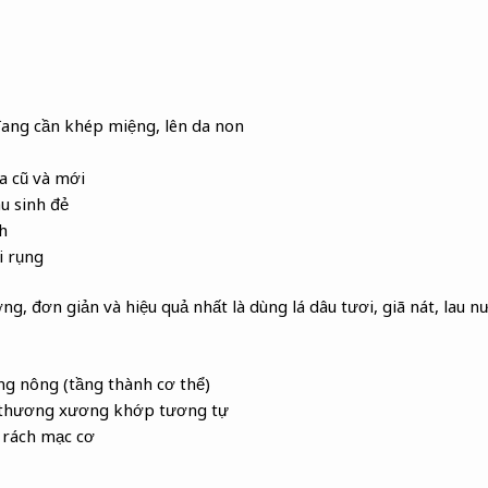
đang cần khép miệng, lên da non
da cũ và mới
u sinh đẻ
h
i rụng
g, đơn giản và hiệu quả nhất là dùng lá dâu tươi, giã nát, lau 
ng nông (tầng thành cơ thể)
n thương xương khớp tương tự
 rách mạc cơ