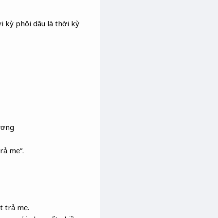
 kỳ phôi dâu là thời kỳ
ương
trả mẹ”.
t trả mẹ.