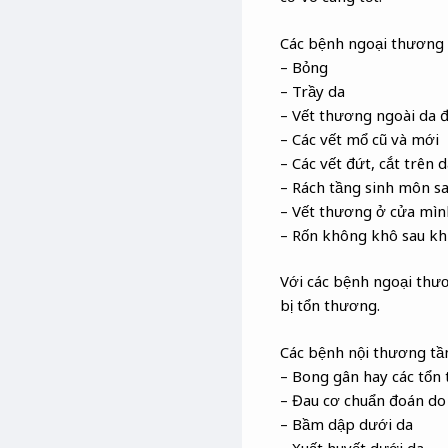
Các bệnh ngoại thương
– Bỏng
– Trầy da
– Vết thương ngoài da 
– Các vết mổ cũ và mới
– Các vết đứt, cắt trên 
– Rách tầng sinh môn sa
– Vết thương ở cửa mìn
– Rốn không khô sau kh
Với các bệnh ngoại thươn
bị tổn thương.
Các bệnh nội thương tầ
– Bong gân hay các tổ
– Đau cơ chuẩn đoán do
– Bầm dập dưới da
– Xuất huyết dưới da.