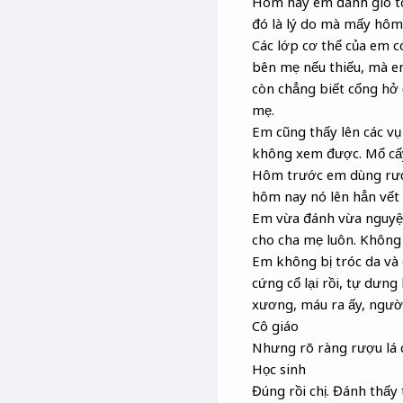
Hôm nay em đánh gió toà
đó là lý do mà mấy hôm
Các lớp cơ thể của em có
bên mẹ nếu thiếu, mà e
còn chẳng biết cổng hở 
mẹ.
Em cũng thấy lên các vụ
không xem được. Mổ cấy
Hôm trước em dùng rượu
hôm nay nó lên hẳn vết 
Em vừa đánh vừa nguyện 
cho cha mẹ luôn. Không 
Em không bị tróc da và 
cứng cổ lại rồi, tự dưng 
xương, máu ra ấy, ngườ
Cô giáo
Nhưng rõ ràng rượu lá 
Học sinh
Đúng rồi chị. Đánh thấy