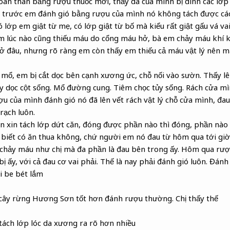
n thân bằng rượu thuốc mới, thấy da của mình bị dính các lớp 
 trước em đánh gió bằng rượu của mình nó không tách được các
 lớp em giật từ mẹ, có lớp giật từ bố mà kiểu rất giật gấu vá va
m lúc nào cũng thiếu máu do cổng máu hở, bà em chảy máu khí 
ở đâu, nhưng rõ ràng em còn thấy em thiếu cả máu vật lý nên m
 mổ, em bị cắt dọc bên cạnh xương ức, chỗ nối vào sườn. Thấy 
 dọc cột sống. Mổ đường cung. Tiêm chọc tủy sống. Rách cửa mì
 của mình đánh gió nó đã lên vết rách vật lý chỗ cửa mình, đa
rạch luôn.
xin tách lớp dứt căn, đóng được phần nào thì đóng, phần nào t
biết có ăn thua không, chứ người em nó đau từ hôm qua tới giờ
chảy máu như chị mà đa phần là đau bên trong ấy. Hôm qua rượu
bị ấy, với cả đau cơ vai phải. Thế là nay phải đánh gió luôn. Đánh 
i be bét lắm
cây rừng Hương Sơn tốt hơn đánh rượu thường. Chị thấy thế
 tách lớp lóc da xương ra rõ hơn nhiều