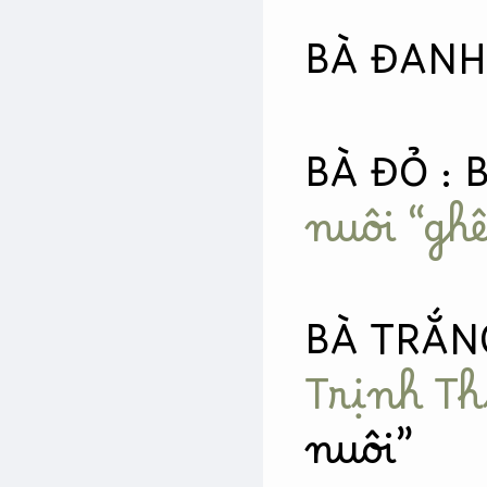
BÀ ĐANH
BÀ ĐỎ : B
nuôi “ghê
BÀ TRẮNG
Trịnh Th
nuôi”