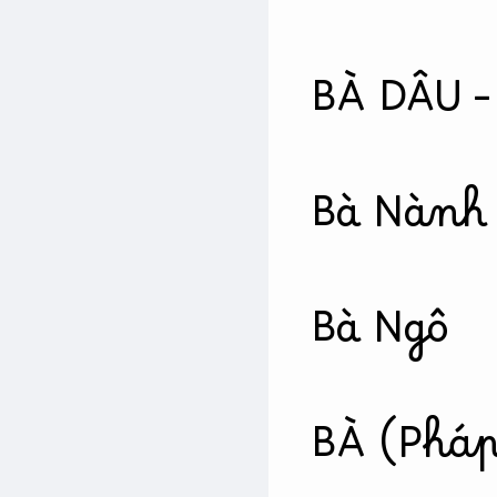
BÀ DÂU –
Bà Nành
Bà Ngô
BÀ (Pháp