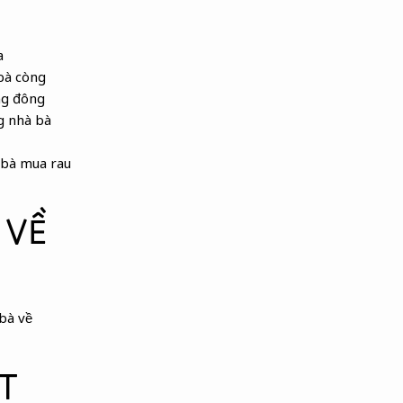
a
bà còng
ng đông
g nhà bà
 bà mua rau
 VỀ
bà về
T