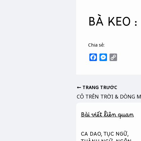
BÀ KEO :
Chia sẻ:
F
M
C
a
e
o
c
s
p
e
s
y
b
e
L
TRANG TRƯỚC
o
n
i
o
g
n
k
e
k
Bài viết liên quan
r
CA DAO, TỤC NGỮ,