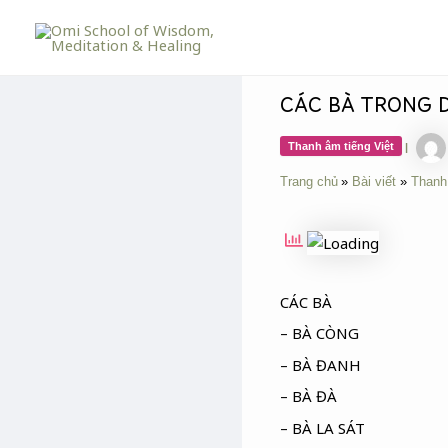
Skip
Post
to
navigation
content
CÁC BÀ TRONG 
Thanh âm tiếng Việt
|
Trang chủ
Bài viết
Thanh
CÁC BÀ
– BÀ CÒNG
– BÀ ĐANH
– BÀ ĐÀ
– BÀ LA SÁT