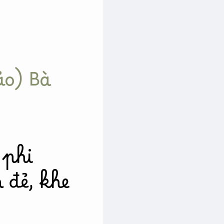
ảo) Bà
 phi
 đẻ, khe