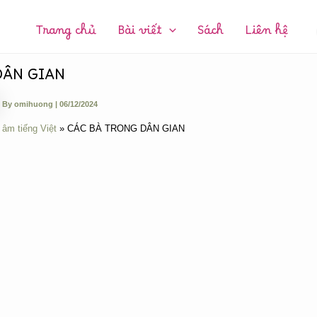
CHUYÊN
MỤC:
Trang chủ
Bài viết
Sách
Liên hệ
DÂN GIAN
By
omihuong
|
06/12/2024
 âm tiếng Việt
CÁC BÀ TRONG DÂN GIAN