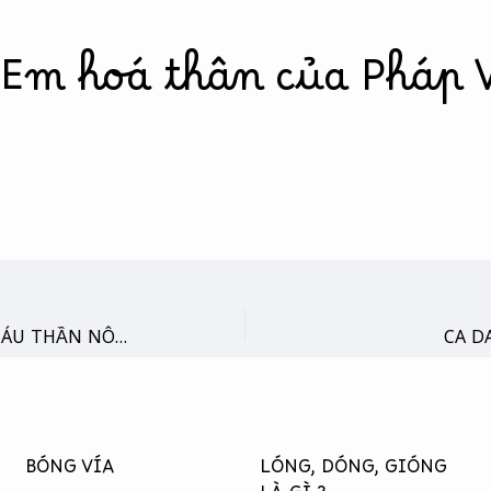
 Em hoá thân của Pháp 
CỎ TRÊN TRỜI & DÒNG MÁU THẦN NÔNG
CA D
BÓNG VÍA
LÓNG, DÓNG, GIÓNG