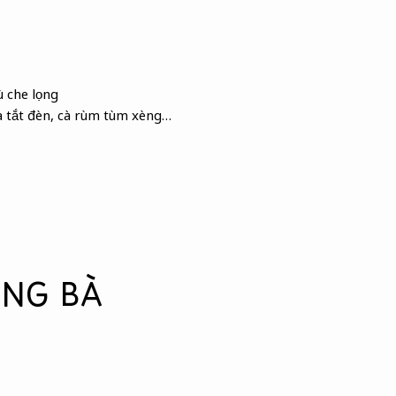
 che lọng
a tắt đèn, cà rùm tùm xèng…
ÔNG BÀ