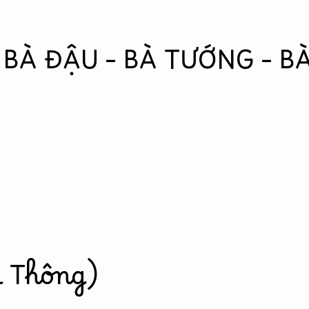
 BÀ ĐẬU – BÀ TƯỚNG – B
 Thông)