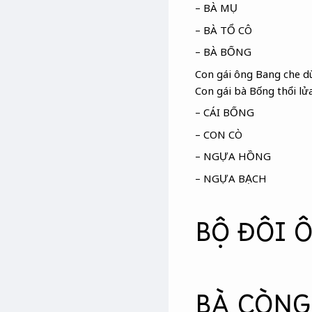
– BÀ MỤ
– BÀ TỔ CÔ
– BÀ BỐNG
Con gái ông Bang che dù
Con gái bà Bống thổi lử
– CÁI BỐNG
– CON CÒ
– NGỰA HỒNG
– NGỰA BẠCH
BỘ ĐÔI 