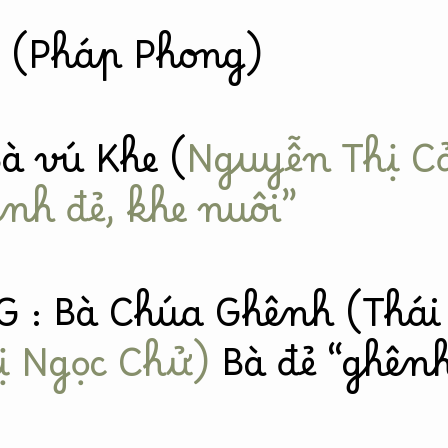
 (Pháp Phong)
à vú Khe (
Nguyễn Thị C
nh đẻ, khe nuôi”
 : Bà Chúa Ghênh (Thái
ị Ngọc Chử)
Bà đẻ “ghênh