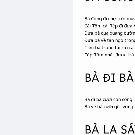
BÀ CÒNG
Bà Còng
đi chợ trời mư
Cái Tôm cái Tép đi đưa 
Đưa bà qua quãng đườ
Đưa bà về tận ngõ tron
Tiền bà trong túi rơi ra
Tép Tôm nhặt được trả
BÀ ĐI BÀ
Bà đi bà cưỡi con công
Bà về bà cưỡi gốc vông
BÀ LA SÁ