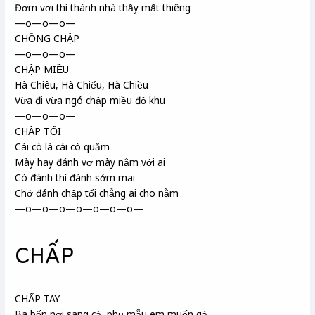
Đơm vơi thì thánh nhà thầy mất thiêng
—o—o—o—
CHỒNG CHẬP
—o—o—o—
CHẬP MIỀU
Hà Chiêu, Hà Chiểu, Hà Chiều
Vừa đi vừa ngó chập miều đỏ khu
—o—o—o—
CHẬP TỐI
Cái cò là cái cò quăm
Mày hay đánh vợ mày nằm với ai
Có đánh thì đánh sớm mai
Chớ đánh chập tối chẳng ai cho nằm
—o—o—o—o—o—o—o—
CHẤP
CHẤP TAY
Ba bốn nơi sang cả, phụ mẫu em muốn gả