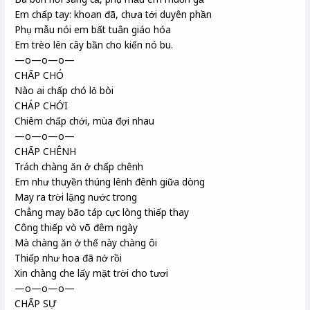
Em chấp tay: khoan đã, chưa tới duyên phần
Phụ mẫu nói em bất tuân giáo hóa
Em trèo lên cây bần cho kiến nó bu.
—o—o—o—
CHẤP CHÓ
Nào ai chấp chó lỏ bòi
CHÁP CHỚI
Chiêm chấp chới, mùa đợi nhau
—o—o—o—
CHẤP CHÊNH
Trách chàng ăn ở chấp chênh
Em như thuyền thúng lênh đênh giữa dòng
May ra trời lặng nước trong
Chẳng may bão táp cực lòng thiếp thay
Công thiếp vò võ đêm ngày
Mà chàng ăn ở thế này chàng ôi
Thiếp như hoa đã nở rồi
Xin chàng che lấy mặt trời cho tươi
—o—o—o—
CHẤP SỰ