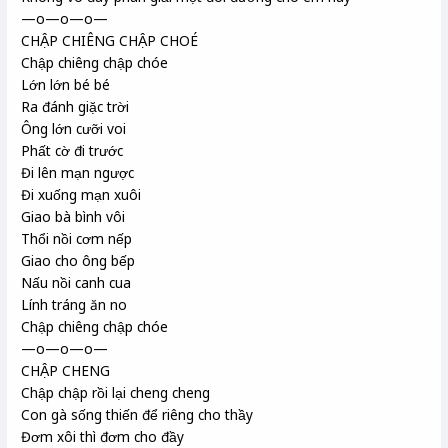
—o—o—o—
CHẬP CHIÊNG CHẬP CHOÉ
Chập chiêng chập chóe
Lớn lớn bé bé
Ra đánh giặc trời
Ông lớn cưỡi voi
Phất cờ đi trước
Đi lên mạn ngược
Đi xuống mạn xuôi
Giao bà bình vôi
Thổi nồi cơm nếp
Giao cho ông bếp
Nấu nồi canh cua
Lính tráng ăn no
Chập chiêng chập chóe
—o—o—o—
CHẬP CHENG
Chập chập rồi lại cheng cheng
Con gà sống thiến để riêng cho thầy
Đơm xôi thì đơm cho đầy