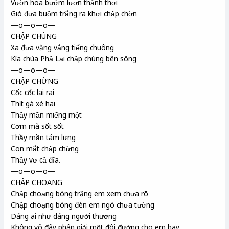
Vườn hoa bướm lượn thảnh thơi
Gió đưa buồm trắng ra khơi chập chờn
—o—o—o—
CHẬP CHÙNG
Xa đưa văng vẳng tiếng chuông
Kìa chùa Phả Lại chập chùng bên sông
—o—o—o—
CHẬP CHỪNG
Cốc cốc lai rai
Thịt gà xé hai
Thầy mần miếng một
Cơm mà sốt sốt
Thầy mần tám lưng
Con mắt chập chừng
Thầy vơ cả đĩa.
—o—o—o—
CHẬP CHOẠNG
Chập choạng bóng trăng em xem chưa rõ
Chập choạng bóng đèn em ngó chưa tường
Dáng ai như dáng người thương
Không vô đây phân giải một đôi đường cho em hay