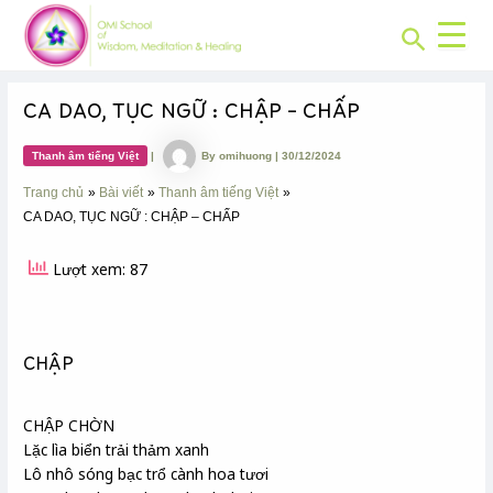
CHUYÊN
Skip
Post
MỤC:
Search
to
navigation
content
CA DAO, TỤC NGỮ : CHẬP – CHẤP
Thanh âm tiếng Việt
|
By
omihuong
|
30/12/2024
Trang chủ
Bài viết
Thanh âm tiếng Việt
CA DAO, TỤC NGỮ : CHẬP – CHẤP
Lượt xem: 87
CHẬP
CHẬP CHỜN
Lặc lìa biển trải thảm xanh
Lô nhô sóng bạc trổ cành hoa tươi