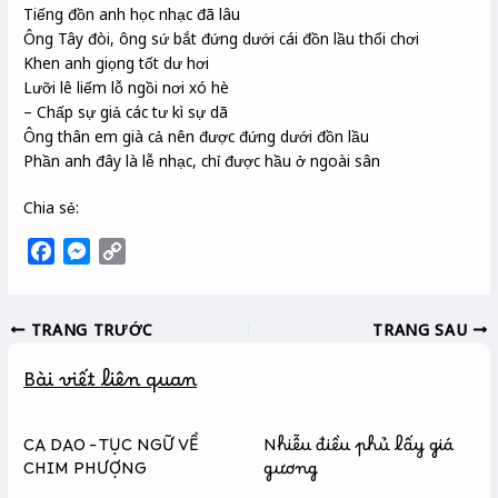
Tiếng đồn anh học nhạc đã lâu
Ông Tây đòi, ông sứ bắt đứng dưới cái đồn lầu thổi chơi
Khen anh giọng tốt dư hơi
Lưỡi lê liếm lỗ ngồi nơi xó hè
– Chấp sự giả các tư kì sự dã
Ông thân em già cả nên được đứng dưới đồn lầu
Phần anh đây là lễ nhạc, chỉ được hầu ở ngoài sân
Chia sẻ:
F
M
C
a
e
o
c
s
p
TRANG TRƯỚC
TRANG SAU
e
s
y
b
e
L
Bài viết liên quan
o
n
i
o
g
n
k
e
k
CA DAO – TỤC NGỮ VỀ
Nhiễu điều phủ lấy giá
r
CHIM PHƯỢNG
gương