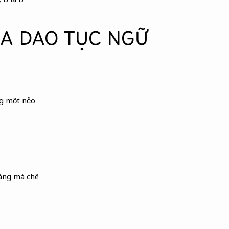
CA DAO TỤC NGỮ
g một nẻo
àng mà chê