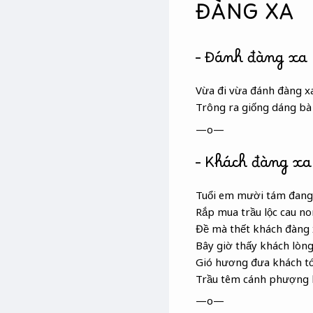
ĐÀNG XA
– Đánh đàng xa
Vừa đi vừa đánh đàng x
Trông ra giống dáng b
—o—
– Khách đàng xa
Tuổi em mười tám đang
Rắp mua trầu
lộc cau
no
Đề mà thết khách đàng 
Bây giờ thấy khách lòn
Gió hương đưa khách tớ
Trầu têm cánh phượng
—o—