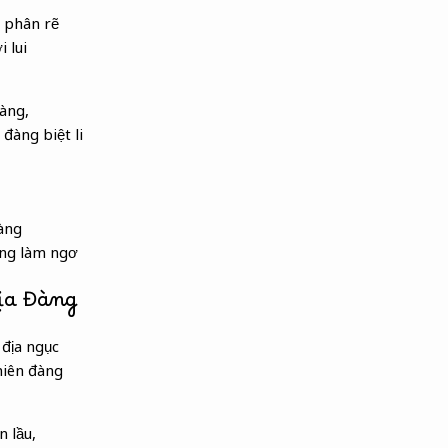
 phân rẽ
 lui
vàng,
 đàng biệt li
àng
àng làm ngơ
Địa Đàng
địa ngục
hiên đàng
n lầu,