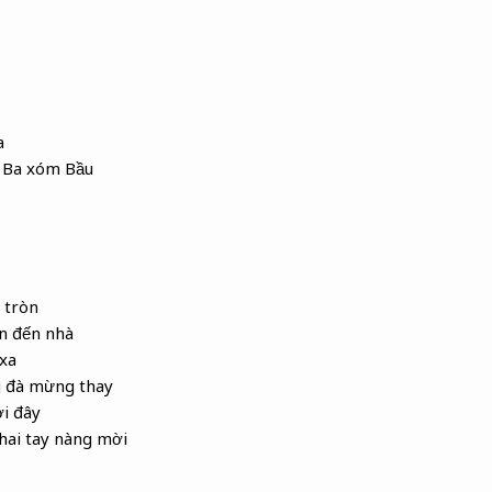
a
à Ba xóm Bầu
 tròn
n đến nhà
xa
g đà mừng thay
i đây
hai tay nàng mời