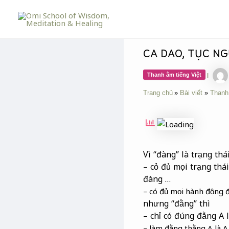
Skip
Post
to
navigation
content
CA DAO, TỤC NG
Thanh âm tiếng Việt
|
Trang chủ
Bài viết
Thanh
Vì “đàng” là trạng thá
– cỏ đủ mọi trạng thái
đàng …
– có đủ mọi hành động đ
nhưng “đằng” thì
– chỉ có đúng đằng A l
– làm đằng thằng A là A,