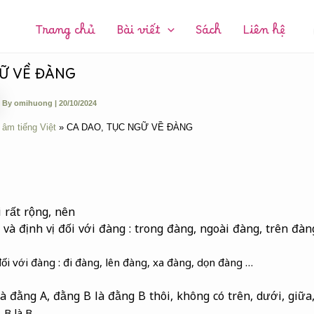
CHUYÊN
MỤC:
Trang chủ
Bài viết
Sách
Liên hệ
Ữ VỀ ĐÀNG
By
omihuong
|
20/10/2024
 âm tiếng Việt
CA DAO, TỤC NGỮ VỀ ĐÀNG
i rất rộng, nên
 và định vị đối với đàng : trong đàng, ngoài đàng, trên đàn
ối với đàng : đi đàng, lên đàng, xa đàng, dọn đàng …
à đằng A, đằng B là đằng B thôi, không có trên, dưới, giữa,
 B là B