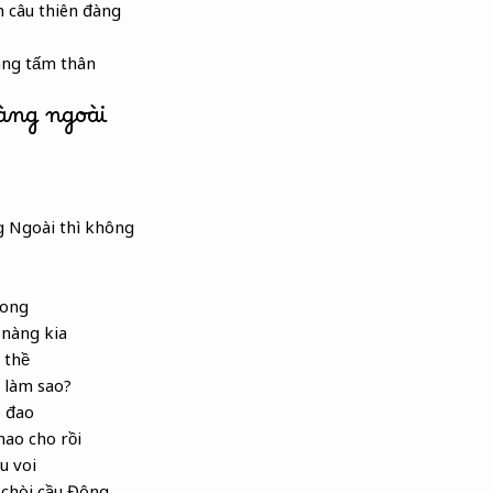
 câu thiên đàng
àng tấm thân
Đàng ngoài
g Ngoài thì không
rong
 nàng kia
 thề
ề làm sao?
 đao
nao cho rồi
u voi
chòi cầu Đông