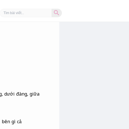
Search Button
Search
for:
g, dưới đàng, giữa
 bên gì cả