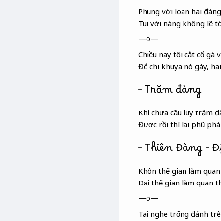
Phụng với loan hai đàng
Tui với nàng không lẽ tới
—o—
Chiều nay tôi cắt cổ gà 
Để chi khuya nó gáy, hai
– Trăm đàng
Khi chưa cầu lụy trăm đ
Được rồi thì lại phũ ph
– Thiên Đàng – 
Khôn thế gian làm quan 
Dại thế gian làm quan t
—o—
Tai nghe trống đánh trê