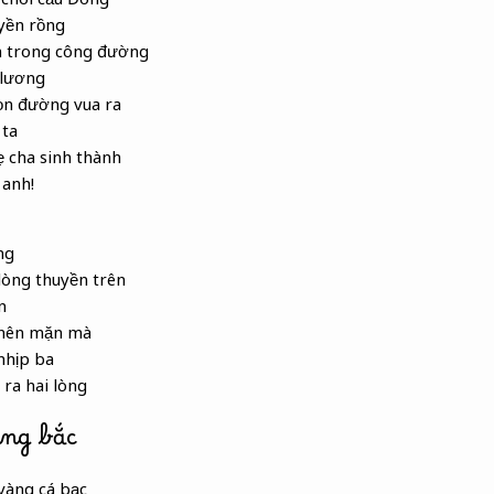
yền rồng
 trong công đường
 lương
n đường vua ra
 ta
 cha sinh thành
 anh!
ng
lòng thuyền trên
n
 nên mặn mà
nhịp ba
ra hai lòng
àng bắc
vàng cá bạc