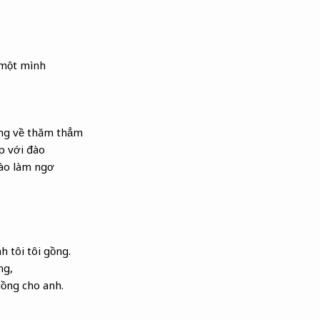
 một mình
àng về thăm thẳm
p với đào
nào làm ngơ
 tôi tôi gồng.
ng,
gồng cho anh.