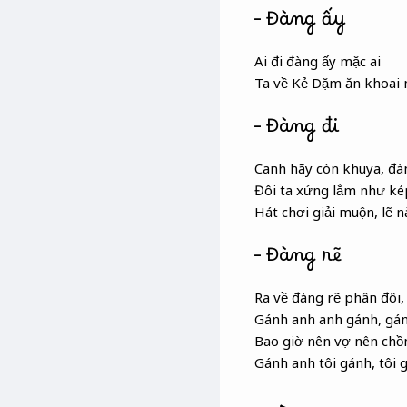
– Đàng ấy
Ai đi đàng ấy mặc ai
Ta về Kẻ Dặm ăn khoai
– Đàng đi
Canh hãy còn khuya, đ
Đôi ta xứng lắm như ké
Hát chơi giải muộn, lẽ 
– Đàng rẽ
Ra về đàng rẽ phân đôi,
Gánh anh anh gánh, gánh
Bao giờ nên vợ nên chồ
Gánh anh tôi gánh, tôi 