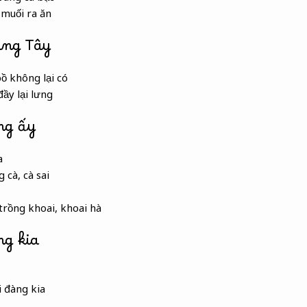
 muối ra ăn
àng Tây
 không lại có
ầy lại lưng
ng ấy
a
 cà, cà sai
trồng khoai, khoai hà
ng kia
i đàng kia