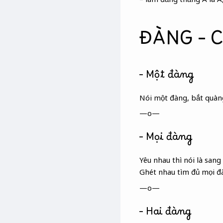
ĐÀNG – 
– Một đàng
Nói một đàng, bắt quàn
—o—
– Mọi đàng
Yêu nhau thì nói là sang
Ghét nhau tìm đủ mọi đ
—o—
– Hai đàng