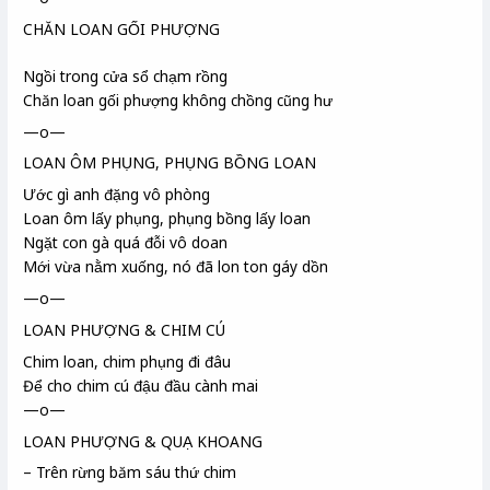
CHĂN LOAN GỐI PHƯỢNG
Ngồi trong cửa sổ chạm rồng
Chăn loan gối phượng không chồng cũng hư
—o—
LOAN ÔM PHỤNG, PHỤNG BỒNG LOAN
Ước gì anh đặng vô phòng
Loan ôm lấy phụng, phụng bồng lấy loan
Ngặt con gà quá đỗi vô doan
Mới vừa nằm xuống, nó đã lon ton gáy dồn
—o—
LOAN PHƯỢNG & CHIM CÚ
Chim loan, chim phụng đi đâu
Để cho chim cú đậu đầu cành mai
—o—
LOAN PHƯỢNG & QUẠ KHOANG
– Trên rừng băm sáu thứ chim