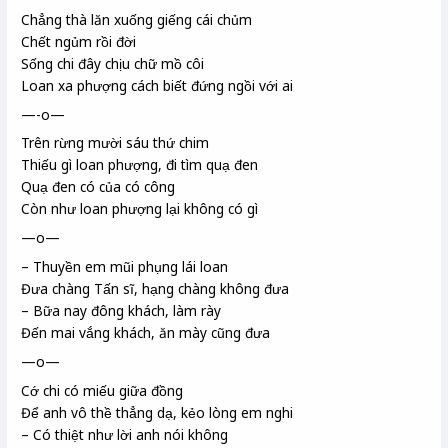
Chẳng thà lăn xuống giếng cái chủm
Chết ngủm rồi đời
Sống chi
đây chịu chữ mồ côi
Loan
xa phượng
cách biết đứng ngồi với ai
—-o—
Trên rừng mười sáu thứ chim
Thiếu gì loan phượng, đi tìm quạ đen
Quạ đen có của có công
Còn như loan phượng lại không có gì
—o—
– Thuyền em mũi phụng
lái loan
Đưa chàng Tấn sĩ
, hạng chàng không đưa
– Bữa nay đông khách, làm rày
Đến mai vắng khách, ăn mày cũng đưa
—o—
Cớ chi có miếu
giữa đồng
Để anh vô thề thẳng dạ, kẻo lòng em nghi
– Có thiệt như lời anh nói không