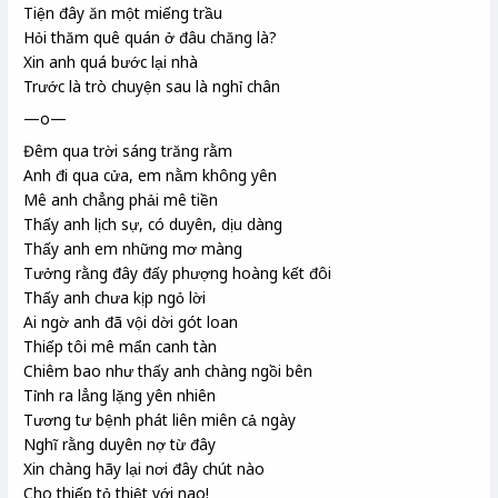
Tiện đây ăn một miếng trầu
Hỏi thăm quê quán ở đâu chăng là?
Xin anh quá bước lại nhà
Trước là trò chuyện sau là nghỉ chân
—o—
Đêm qua trời sáng trăng rằm
Anh đi qua cửa, em nằm không yên
Mê anh chẳng phải mê tiền
Thấy anh lịch sự, có duyên, dịu dàng
Thấy anh em những mơ màng
Tưởng rằng đây đấy phượng hoàng kết đôi
Thấy anh chưa kịp ngỏ lời
Ai ngờ anh đã vội dời gót loan
Thiếp tôi mê mẩn canh
tàn
Chiêm bao
như thấy anh chàng ngồi bên
Tỉnh ra lẳng lặng yên nhiên
Tương tư
bệnh phát liên miên cả ngày
Nghĩ rằng duyên nợ từ đây
Xin chàng hãy lại nơi đây chút nào
Cho thiếp tỏ thiệt với nao!