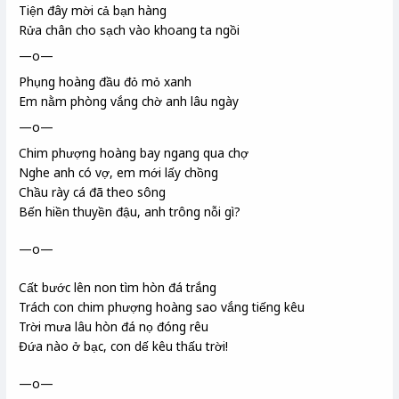
Tiện đây mời cả bạn hàng
Rửa chân cho sạch vào khoang ta ngồi
—o—
Phụng hoàng đầu đỏ mỏ xanh
Em nằm phòng vắng chờ anh lâu ngày
—o—
Chim phượng hoàng bay ngang qua chợ
Nghe anh có vợ, em mới lấy chồng
Chầu rày
cá đã theo sông
Bến hiền thuyền đậu, anh trông nỗi gì?
—o—
Cất bước lên non tìm hòn đá trắng
Trách con chim phượng hoàng
sao vắng tiếng kêu
Trời mưa lâu hòn đá nọ đóng rêu
Đứa nào ở bạc, con dế kêu thấu trời!
—o—