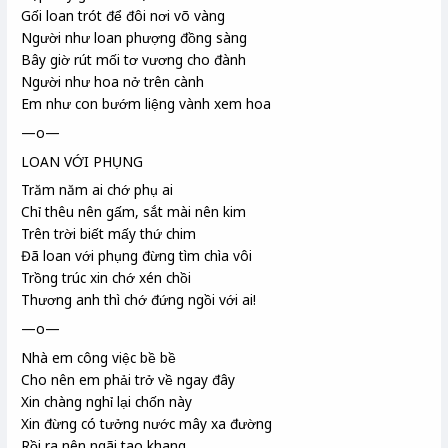
Gối loan trót để đôi nơi võ vàng
Người như loan phượng đồng sàng
Bây giờ rút mối tơ vương cho đành
Người như hoa nở trên cành
Em như con bướm liệng vành xem hoa
—o—
LOAN VỚI PHỤNG
Trăm năm ai chớ phụ ai
Chỉ thêu nên gấm, sắt mài nên kim
Trên trời biết mấy thứ chim
Đã loan với phụng đừng tìm chìa vôi
Trồng trúc xin chớ xén chồi
Thương anh thì chớ đứng ngồi với ai!
—o—
Nhà em công việc bề bề
Cho nên em phải trở về ngay đây
Xin chàng nghỉ lại chốn này
Xin đừng có tưởng nước mây xa đường
Rồi ra nên ngãi tao khang