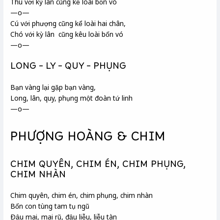
Thú với kỳ lân
cũng kể loài bốn vó
—o—
Cú
với phượng cũng kể loài hai chân,
Chó với kỳ lân cũng kêu loài bốn vó
—o—
LONG – LY – QUY – PHỤNG
Bạn vàng lại gặp bạn vàng,
Long, lân, quy, phụng một đoàn tứ linh
—o—
PHƯỢNG HOÀNG & CHIM
CHIM QUYÊN, CHIM ÉN, CHIM PHỤNG,
CHIM NHÀN
Chim quyên
, chim én, chim phụng, chim nhàn
Bốn con tùng tam tụ ngũ
Ðậu mai
, mai rũ, đậu liễu
, liễu tàn