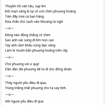
Thuyền tôi ván táu
, sạp lim
Đôi mạn săng lẻ
lại có con chim phượng hoàng
Tiện đây mời cả bạn hàng
Rửa chân cho sạch vào khoang ta ngồi
—o—
Đồng nào đồng chẳng có chim
Sao anh vác súng đi tìm non cao
Tay anh cầm khẩu súng đạn vàng
Lăm le muốn bắn phượng hoàng trên cây.
—o—
Chờ phượng với ơ quy
!
Dần dần đội phượng
để ta đi cho đồng đoàn.
—o—
Thấy người yểu điệu đi qua,
Trùng triềng mắt phượng
cho ta say tình.
—o—
Hỡi người yểu điệu đi qua