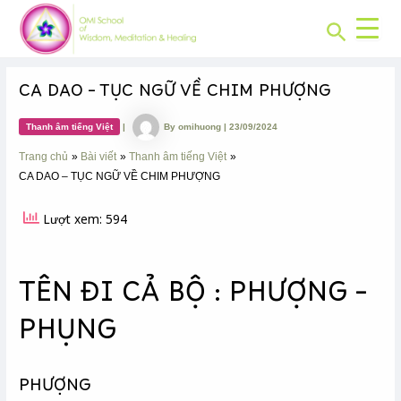
CHUYÊN
Skip
Post
MỤC:
Search
to
navigation
content
CA DAO – TỤC NGỮ VỀ CHIM PHƯỢNG
Thanh âm tiếng Việt
|
By
omihuong
|
23/09/2024
Trang chủ
Bài viết
Thanh âm tiếng Việt
CA DAO – TỤC NGỮ VỀ CHIM PHƯỢNG
Lượt xem: 594
TÊN ĐI CẢ BỘ : PHƯỢNG –
PHỤNG
PHƯỢNG