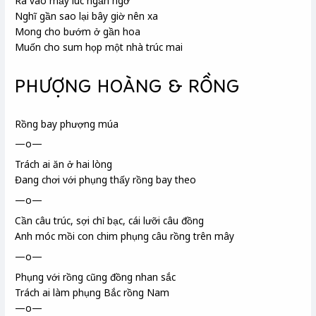
Ra vào mấy lúc ngẩn ngơ
Nghĩ gần sao lại bây giờ nên xa
Mong cho bướm ở gần hoa
Muốn cho sum họp một nhà trúc mai
PHƯỢNG HOÀNG & RỒNG
Rồng bay phượng múa
—o—
Trách ai ăn ở hai lòng
Đang chơi với phụng thấy rồng
bay theo
—o—
Cần câu trúc, sợi chỉ bạc, cái lưỡi câu đồng
Anh móc mồi con chim phụng câu rồng trên mây
—o—
Phụng với rồng cũng đồng nhan sắc
Trách ai làm phụng Bắc rồng Nam
—o—