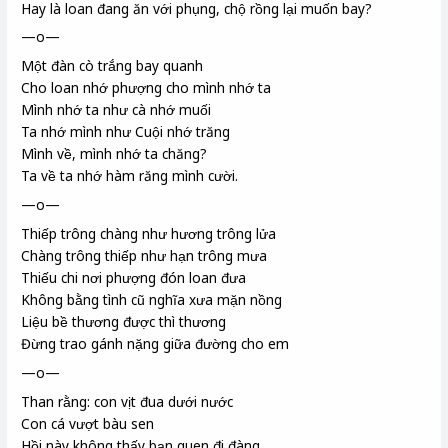
Hay là loan đang ăn với phụng, chộ
rồng lại muốn bay?
—o—
Một đàn cò trắng bay quanh
Cho loan nhớ phượng cho mình nhớ ta
Mình nhớ ta như cà nhớ muối
Ta nhớ mình như Cuội
nhớ trăng
Mình về, mình nhớ ta chăng?
Ta về ta nhớ hàm răng mình cười.
—o—
Thiếp trông chàng như hương trông lửa
Chàng trông thiếp như hạn trông mưa
Thiếu chi nơi phượng đón loan
đưa
Không bằng tình cũ nghĩa xưa mặn nồng
Liệu bề thương được thì thương
Đừng trao gánh nặng giữa đường cho em
—o—
Than rằng: con vịt đua dưới nước
Con cá vượt bàu
sen
Hồi này không thấy bạn quen đi đàng