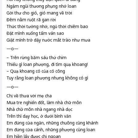
Ngậm ngùi thương phụng nhớ loan
Gởi
thư cho gió, gió mang về trời
Đêm nằm ruột rã gan rời
Thức thời
tưởng nhớ, ngủ thời chiêm bao
Đặt mình xuống tấm ván sao
Giật mình trở dậy nước mắt trào như mưa
—o—
– Trên rừng băm sáu
thứ chim
Thiếu gì loan phượng
, đi tìm quạ khoang
!
– Quạ khoang có của có công
Tuy rằng
loan phượng nhưng không có gì
—o—
Chị về thưa với mẹ cha
Mua tre nghiến đốt
, làm nhà chữ môn
Nhà chữ môn nhà ngang nhà dọc
Trên thì dạy học, ở dưới bình văn
Em đứng cửa ngăn, những chuông cùng khánh
Em đứng cửa cánh, những phượng cùng loan
Em hiền lấy được chị ngoan