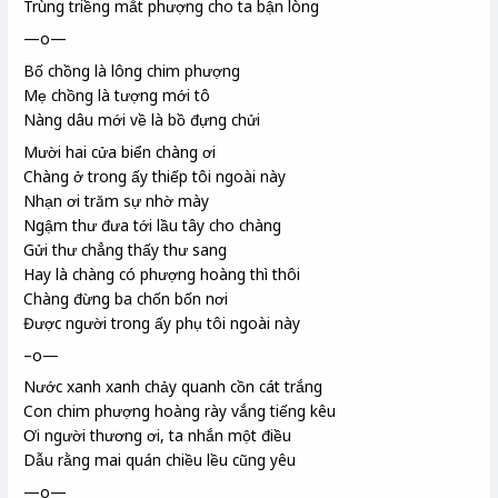
Trùng triềng mắt phượng cho ta bận lòng
—o—
Bố chồng là lông chim phượng
Mẹ chồng là tượng mới tô
Nàng dâu mới về là bồ
đựng
chửi
Mười hai cửa biển chàng ơi
Chàng ở trong ấy thiếp tôi ngoài này
Nhạn ơi trăm sự nhờ mày
Ngậm thư đưa tới lầu tây cho chàng
Gửi thư chẳng thấy thư sang
Hay là chàng có phượng hoàng thì thôi
Chàng đừng ba chốn bốn nơi
Được người trong ấy phụ tôi ngoài này
–o—
Nước xanh xanh chảy quanh cồn
cát trắng
Con chim phượng hoàng rày
vắng tiếng kêu
Ơi người thương ơi, ta nhắn một điều
Dẫu rằng mai quán chiều lều
cũng yêu
—o—