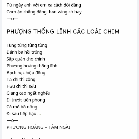
Từ ngày anh với em xa cách đôi đàng
Cơm ăn chẳng đặng, bạn vàng có hay
—o—
PHƯỢNG THỐNG LĨNH CÁC LOÀI CHIM
Tùng tùng tùng tùng
Đánh ba hồi trống
Sắp quân cho chỉnh
Phượng hoàng thống lĩnh
Bạch hạc
hiệp đồng
Tả chi thì công
Hữu chi thì sếu
Giang
cao ngất nghểu
Đi trước tiên phong
Cả mỏ bồ nông
Đi sau tiếp hậu
…
—o—
PHƯƠNG HOÀNG – TẰM NGÀI