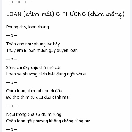
—o—o—o—
LOAN (chim mái) & PHƯỢNG (chim trống)
Phụng chạ, loan chung.
—o—
Thân anh như phụng lạc bầy
Thấy em lẻ bạn muốn gầy duyên loan
—o—
Sống chi
đây chịu chữ mồ côi
Loan xa phượng cách biết đứng ngồi với ai
—o—
Chim loan
, chim phụng
đi đâu
Để cho chim cú
đậu đầu cành mai
—o—
Ngồi trong
cửa sổ chạm rồng
Chăn loan gối phượng không chồng cũng hư
—o—