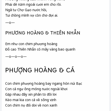
Phải dè
năm ngoái cưới em cho rồi.
Ngã tư Chợ Gạo
nước hồi,
Tui chồng mình vợ còn chờ đợi ai.
—o—
PHƯƠNG HOÀNG & THIÊN NHẪN
Em như con chim phượng hoàng
Đỗ cao Thiên Nhẫn
có mây vàng bao quanh
—o—o—o—
PHƯỢNG HOÀNG & CÁ
Con chim phượng hoàng bay ngang hòn núi Bạc
Con cá ngư ông
móng
nước ngoài khơi
Gặp nhau đây xin phân tỏ đôi lời
Kẻo mai kia con cá về sông vịnh
Con chim nọ đổi dời về non xanh