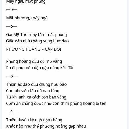
Mày ngài, mắt phụng.
—o—
Mắt phượng, mày ngài
—o—
Gái Mỹ Tho
mày tằm
mắt phụng
Giặc đến nhà chẳng vụng huơ đao
PHƯƠNG HOÀNG – CẶP ĐÔI
Phụng hoàng đầu đỏ mỏ vàng
Ra đi phụ mẫu
dặn gặp nàng kết đôi
—o—
Thiện ác đáo đầu chung hữu báo
Cao phi viễn tẩu dã nan tàng
Từ khi anh xa cách con bạn vàng
Cơm ăn chẳng được như con chim phụng hoàng
bị tên
—0—
Thiên duyên kỳ ngộ
gặp chàng
Khác nào như thể phượng hoàng gặp nhau