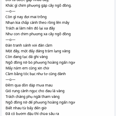
Khác gì chim phượng gặp cây ngô đồng
.
—o—
Còn gì nay đợi mai trông
Nhạn
kia chắp cánh theo rồng
lên mây
Trách ai làm nên đó lại xa đây
Như con chim phượng xa cây ngô đồng
—o—
Đàn tranh
sánh với đàn cầm
Một đây, một đấy đáng trăm lạng vàng
Còn đang tạc đá ghi vàng
Ngô đồng nỡ bỏ phượng hoàng ngẩn ngơ
Mấy năm em cũng xin chờ
Cầm bằng tóc bạc như tơ cũng đành
—o—
Đêm qua dồn dập mưa mau
Gió rung cành ngọc cho đau lá vàng
Trách chàng phụ ngãi
tham vàng
Ngô đồng nỡ để phượng hoàng ngẩn ngơ
Biết nhau từ bấy đến giờ
Đã có bướm đậu thì chừa sâu ra