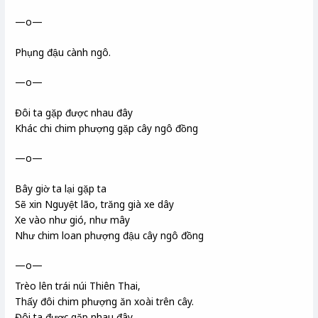
—o—
Phụng đậu cành ngô.
—o—
Đôi ta gặp được nhau đây
Khác chi chim phượng gặp cây ngô đồng
—o—
Bây giờ ta lại gặp ta
Sẽ xin Nguyệt lão, trăng già
xe dây
Xe vào như gió, như mây
Như chim loan
phượng
đậu cây ngô đồng
—o—
Trèo lên trái núi Thiên Thai
,
Thấy đôi chim phượng
ăn xoài trên cây.
Đôi ta được gặp nhau đây,