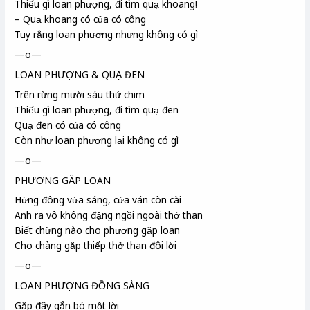
Thiếu gì loan phượng, đi tìm quạ khoang!
– Quạ khoang có của có công
Tuy rằng loan phượng nhưng không có gì
—o—
LOAN PHƯỢNG & QUẠ ĐEN
Trên rừng mười sáu thứ chim
Thiếu gì loan phượng, đi tìm quạ đen
Quạ đen có của có công
Còn như loan phượng lại không có gì
—o—
PHƯỢNG GẶP LOAN
Hừng đông vừa sáng, cửa ván còn cài
Anh ra vô không đặng
ngồi ngoài thở than
Biết chừng nào cho phượng gặp loan
Cho chàng gặp thiếp thở than đôi lời
—o—
LOAN PHƯỢNG ĐỒNG SÀNG
Gặp đây gắn bó một lời