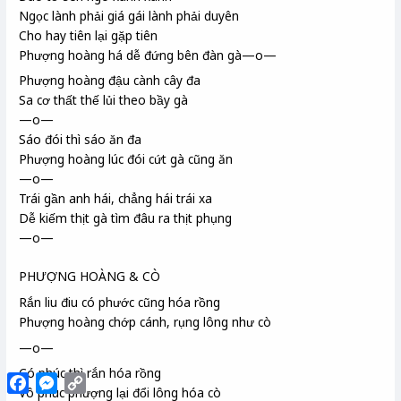
Ngọc lành phải giá gái lành phải duyên
Cho hay tiên lại gặp tiên
Phượng hoàng há dễ đứng bên đàn gà—o—
Phượng hoàng đậu cành cây đa
Sa cơ thất thế lủi theo bầy gà
—o—
Sáo
đói thì sáo ăn đa
Phượng hoàng
lúc đói cứt gà cũng ăn
—o—
Trái gần anh hái, chẳng hái trái xa
Dễ kiếm thịt gà tìm đâu ra thịt phụng
—o—
PHƯỢNG HOÀNG & CÒ
Rắn liu điu
có phước
cũng hóa rồng
Phượng hoàng chớp
cánh, rụng lông như cò
—o—
Có phúc thì rắn hóa rồng
Facebook
Messenger
Copy
Vô phúc phượng lại đổi lông hóa cò
Link