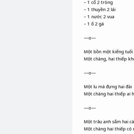
– 1 cổ 2 tròng
– 1 thuyền 2 lái
– 1 nước 2 vua
– 1 ổ 2 gà
—o—
Một bồn một kiểng tuổi
Một chàng, hai thiếp kh
—o—
Một lu mà đựng hai đài
Một chàng hai thiếp ai h
—o—
Một trâu anh sắm hai c
Một chàng hai thiếp có 