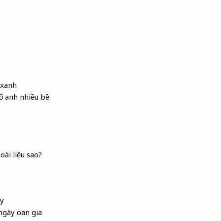
 xanh
ổ anh nhiều bề
oài liệu sao?
ày
ngày oan gia