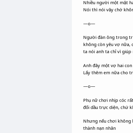
Nhiều người một mặt ha
Nói thì nói vậy chớ khôn
—o—
Người đàn ông trong trư
không còn yêu vợ nữa, c
ta nói anh ta chỉ vì giúp
Anh đây một vợ hai con
Lấy thêm em nữa cho 
—o—
Phụ nữ chơi nhịp cóc rất
đối dầu trực diện, chứ k
Nhưng nếu chơi không k
thành nạn nhân