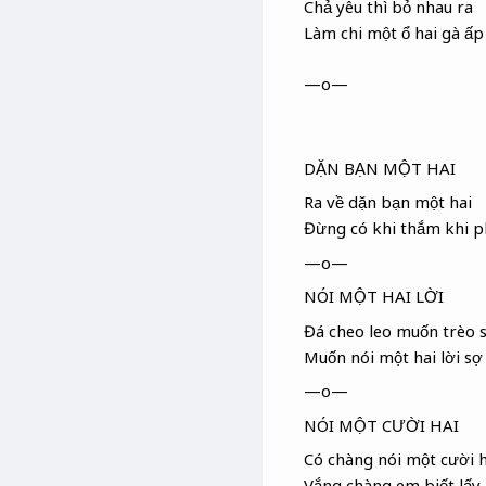
Chả yêu thì bỏ nhau ra
Làm chi một ổ hai gà ấp
—o—
DẶN BẠN MỘT HAI
Ra về dặn bạn một hai
Đừng có khi thắm khi ph
—o—
NÓI MỘT HAI LỜI
Đá cheo leo muốn trèo s
Muốn nói một hai lời sợ
—o—
NÓI MỘT CƯỜI HAI
Có chàng nói một cười h
Vắng chàng em biết lấy 