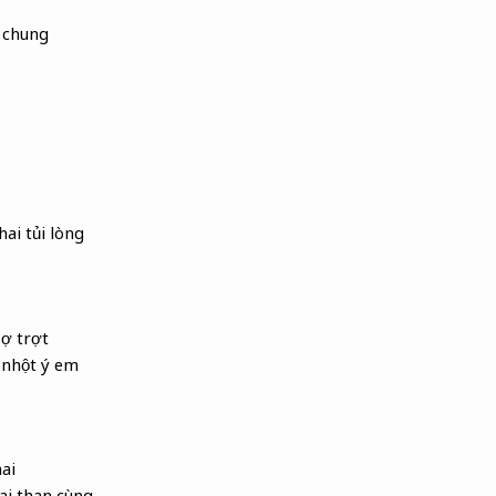
 chung
ai tủi lòng
ợ trợt
 nhột ý em
ai
ai than cùng