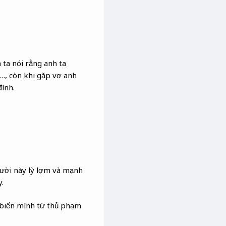
ta nói rằng anh ta
ơ…, còn khi gặp vợ anh
đình.
người này lỳ lợm và mạnh
.
 biến mình từ thủ phạm