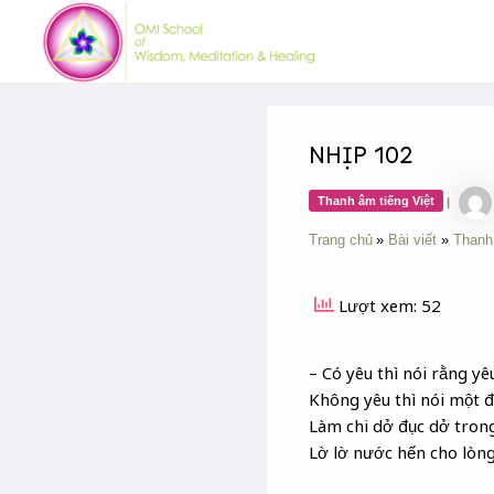
Skip
Post
to
navigation
content
NHỊP 102
Thanh âm tiếng Việt
|
Trang chủ
Bài viết
Thanh
Lượt xem: 52
– Có yêu thì nói rằng yê
Không yêu thì nói một đ
Làm chi dở đục dở tron
Lờ lờ nước hến cho lòn