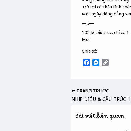
Trời ơi có thấu tình chă
Một ngày đằng đẵng xe
—o—
102 là cấu trúc, chỉ có 
Mộc
Chia sẻ:
F
M
C
a
e
o
c
s
p
e
s
y
b
e
L
TRANG TRƯỚC
o
n
i
NHỊP ĐIỆU & CẤU TRÚC 1
o
g
n
k
e
k
Bài viết liên quan
r