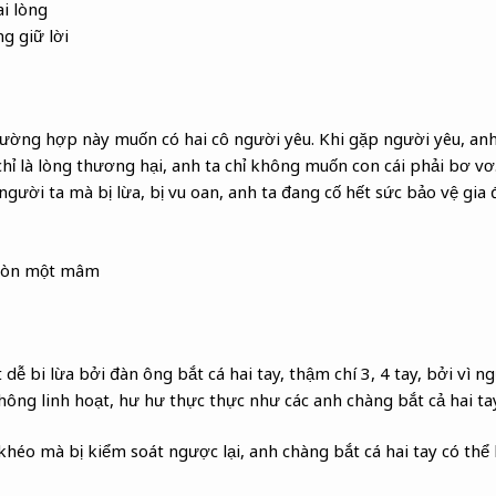
i lòng
g giữ lời
ờng hợp này muốn có hai cô người yêu. Khi gặp người yêu, anh 
hỉ là lòng thương hại, anh ta chỉ không muốn con cái phải bơ v
 người ta mà bị lừa, bị vu oan, anh ta đang cố hết sức bảo vệ gia 
tròn một mâm
 dễ bi lừa bởi đàn ông bắt cá hai tay, thậm chí 3, 4 tay, bởi vì 
hông linh hoạt, hư hư thực thực như các anh chàng bắt cả hai tay
héo mà bị kiểm soát ngược lại, anh chàng bắt cá hai tay có thể