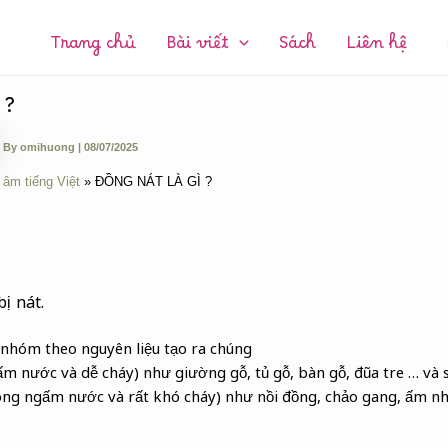
CHUYÊN
MỤC:
Trang chủ
Bài viết
Sách
Liên hệ
 ?
By
omihuong
|
08/07/2025
 âm tiếng Việt
ĐỒNG NÁT LÀ GÌ ?
ị nát.
 nhóm theo nguyên liệu tạo ra chúng
m nước và dễ cháy) như giường gỗ, tủ gỗ, bàn gỗ, đũa tre … và 
ông ngấm nước và rất khó cháy) như nồi đồng, chảo gang, ấm nh