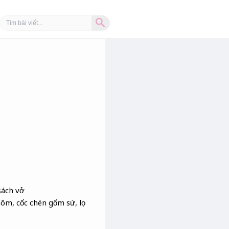
Search Button
Search
for:
sách vở
ôm, cốc chén gốm sứ, lọ