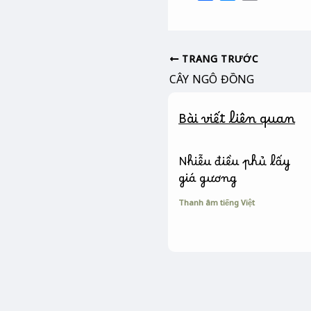
a
e
o
c
s
p
e
s
y
b
e
L
TRANG TRƯỚC
o
n
i
CÂY NGÔ ĐỒNG
o
g
n
k
e
k
Bài viết liên quan
r
Nhiễu điều phủ lấy
giá gương
Thanh âm tiếng Việt