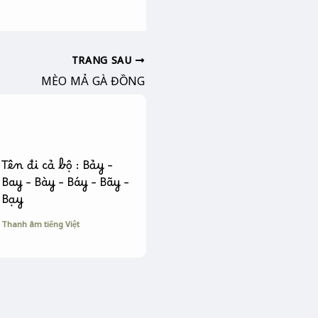
TRANG SAU
MÈO MẢ GÀ ĐỒNG
Tên đi cả bộ : Bảy –
Bay – Bày – Báy – Bãy –
Bạy
Thanh âm tiếng Việt