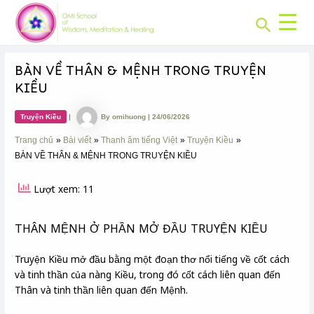
CHUYÊN
Skip
Post
MỤC:
Search
to
navigation
content
BÀN VỀ THÂN & MỆNH TRONG TRUYỆN
KIỀU
Truyện Kiều
|
By
omihuong
|
24/06/2026
Trang chủ
Bài viết
Thanh âm tiếng Việt
Truyện Kiều
BÀN VỀ THÂN & MỆNH TRONG TRUYỆN KIỀU
Lượt xem: 11
THÂN MỆNH Ở PHẦN MỞ ĐẦU TRUYỆN KIỀU
Truyện Kiều mở đầu bằng một đoạn thơ nổi tiếng về cốt cách
và tinh thần của nàng Kiều, trong đó cốt cách liên quan đến
Thân và tinh thần liên quan đến Mệnh.