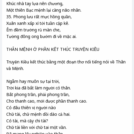
Khúc nhà tay lựa nên chương,
Một thiên Bạc mệnh lại càng não nhân.
35. Phong lưu rất mực hồng quần,
Xuân xanh xấp xỉ tới tuần cập kê.
Êm đềm trướng rủ màn che,
Tường đông ong bướm đi về mặc ai.
THÂN MỆNH Ở PHẦN KẾT THÚC TRUYỆN KIỀU
Truyện Kiều kết thúc bằng một đoạn thơ nổi tiếng nói về Thân
và Mệnh.
Ngẫm hay muôn sự tại trời,
Trời kia đã bắt làm người có thân.
Bắt phong trần, phải phong trần,
Cho thanh cao, mới được phần thanh cao.
Có đâu thiên vị người nào
Chữ tài, chữ mệnh dồi dào cả hai.
Có tài, mà cậy chi tài?
Chữ tài liền với chữ tai một vần.
Đã mang lấy nghiệp vào thân,