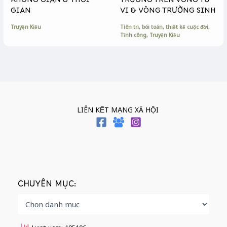
KHÔNG GIAN & THỜI
TRƯỜNG TRÊN VÒNG TỬ
GIAN
VI & VÒNG TRƯỜNG SINH
Truyện Kiều
Tiên tri, bói toán, thiết kế cuộc đời
,
Tĩnh công
,
Truyện Kiều
LIÊN KẾT MẠNG XÃ HỘI
CHUYÊN MỤC: