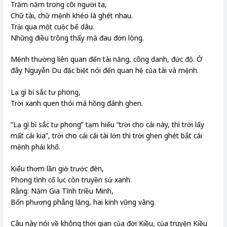
Trăm năm trong cõi người ta,
Chữ tài, chữ mệnh khéo là ghét nhau.
Trải qua một cuộc bể dâu.
Những điều trông thấy mà đau đớn lòng.
Mệnh thường liên quan đến tài năng, công danh, đức độ. Ở
đây Nguyễn Du đặc biệt nói đến quan hệ của tài và mệnh.
Lạ gì bỉ sắc tư phong,
Trời xanh quen thói má hồng đánh ghen.
“Lạ gì bỉ sắc tư phong” tạm hiểu “trời cho cái này, thì trời lấy
mất cái kia”, trời cho cái cái tài lớn thì trời ghen ghét bắt cái
mệnh phải khổ.
Kiểu thơm lần giở trước đèn,
Phong tình cổ lục còn truyền sử xanh.
Rằng: Năm Gia Tĩnh triều Minh,
Bốn phương phẳng lặng, hai kinh vững vàng.
Câu này nói về không thời gian của đời Kiều, của truyện Kiều