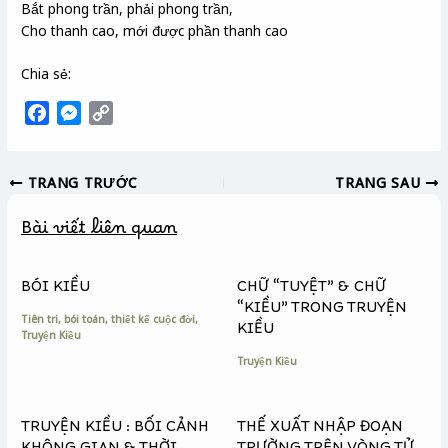
Bắt phong trần, phải phong trần,
Cho thanh cao, mới được phần thanh cao
Chia sẻ:
F
M
C
a
e
o
c
s
p
TRANG TRƯỚC
TRANG SAU
e
s
y
b
e
L
Bài viết liên quan
o
n
i
o
g
n
k
e
k
BÓI KIỀU
CHỮ “TUYỆT” & CHỮ
r
“KIỀU” TRONG TRUYỆN
Tiên tri, bói toán, thiết kế cuộc đời
,
KIỀU
Truyện Kiều
Truyện Kiều
TRUYỆN KIỀU : BỐI CẢNH
THẾ XUẤT NHẬP ĐOẠN