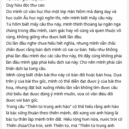
Duy hữu độc thư cao
Do mình có vào học thử một lớp Hán Nôm mà đang dạy và
học cuốn Ấu học ngũ ngôn thi, nên mình biết mấy câu này.
Từ hôm biết mấy câu thơ này, mình thỉnh thoảng lại ngân nga
chúng trong đầu mình, cảm giác hay vô cùng và quen thuộc vô
cùng, không giống như được biết lần đầu.
Dù lần đầu nghe chưa hiểu hết nghĩa, nhưng mình vẫn chắc
chắn được rằng bản dịch mình có sai cơ bản. Nếu như không
phải lần đầu mình đọc các câu thơ này, thì đây cũng không phải
lần đầu mình gặp phải kiểu dịch sai này. Cho nên mình phải cẩn
thân dịch lại từng câu.
Mình cũng biết chắn bài thơ này có bản đối hoặc bản hoạ. Dựa
trên ý của bài thơ gốc, mình có thể diễn đạt được ý của bài thơ
hoạ, nhưng đặt bút xuống nhiều lần vẫn không tìm được câu
chữ biểu đạt được đúng ý mình muốn, vừa có vần điệu đối
được với bản gốc.
Trong câu “Thiên tử trọng anh hào” có thể hiểu rằng anh hào
là bậc sống thuận theo thiên mệnh, đối xứng với anh hùng là
bậc tự thân lập mệnh trên đất. Hiểu rộng hơn nữa, nước trời có
Thiên chúa/Cha trời, sinh Thiên tử, mà “Thiên tử trọng anh