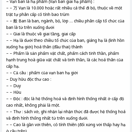
– Vạn ban là hạ phẩm (Vạn ban giai hạ phẩm) :
– – 万 Vạn là 10.000 hoặc rất nhiều cá thể đi bộ, thuộc về một
trật tự phân cấp có tính bao trùm
– – 般 Ban là ban, ngành, bộ, lớp … chiều phân cấp tổ chức của
ban là từ trên xuống dưới
– – Giai là thuộc về giai tầng, giai cấp
– – Hạ là dưới theo chiều tổ chức của ban, giáng hạ là (linh hồn
xuống hạ giới) hoá thân (đầu thai) thành
– – Phẩm là sản phẩm vật chất, phẩm cách tinh thần, phẩm
hạnh trung hoà giữa vật chất và tinh thần, là các hoá thân của
cấp hạ.
– – Cả câu : phẩm của vạn ban hạ giới
– Duy hữu độc thư cao :
– – Duy
– – Hữu
– – Độc : độc là hệ thống hoá và định hình thống nhất ở cấp độ
cao nhất, không phải là một.
– – Thư : sách vở, ghi nhận lại nhận thức đã được hệ thống hoá
và định hình thống nhất từ trên xuống dưới.
– – Cao là gần với thiên, có tính thiên (đối xứng với thấp hay hạ
ở câu trên)