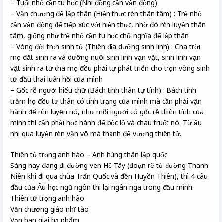
– Tuổi nhỏ cần tu học (Nhi đồng cần vận động)
– Văn chương để lập thân (Hiện thực rèn thân tâm) : Trẻ nhỏ
cần vận động để tiếp xúc với hiện thực, nhờ đó rèn luyện thân
tâm, giống như trẻ nhỏ cần tu học chữ nghĩa để lập thân
– Vòng đời trọn sinh tử (Thiên địa dưỡng sinh linh) : Cha trời
mẹ đất sinh ra và dưỡng nuôi sinh linh vạn vật, sinh linh vạn
vật sinh ra từ cha mẹ đều phải tự phát triển cho trọn vòng sinh
tử đầu thai luân hồi của mình
– Gốc rễ người hiểu chữ (Bách tính thân tự tính) : Bách tính
trăm họ đều tự thân có tính trạng của mình mà cần phải vận
hành để rèn luyện nó, như mỗi người có gốc rễ thiên tính của
mình thì cần phải học hành để bộc lộ và chau truốt nó. Từ ấu
nhi qua luyện rèn văn võ mà thành đế vương thiên tử.
Thiên tử trọng anh hào – Anh hùng thân lập quốc
Sáng nay đang đi đường ven Hồ Tây (đoạn rẽ từ đường Thanh
Niên khi đi qua chùa Trấn Quốc và đền Huyền Thiên), thì 4 câu
đầu của Ấu học ngũ ngôn thi lại ngân nga trong đầu mình.
Thiên tử trọng anh hào
Văn chương giáo nhĩ tào
Vạn ban giai hạ phẩm