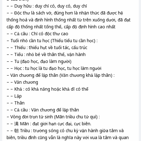
– – Duy hữu : duy chỉ có, duy có, duy chỉ
– – Độc thư là sách vở, đúng hơn là nhận thức đã được hệ
thống hoá và định hình thống nhất từ trên xuống dưới, đã đạt
cấp độ thống nhất tổng thể, cấp độ định hình cao nhất
– – Cả câu : Chỉ có độc thư cao
– Tuổi nhỏ cần tu học (Thiếu tiểu tu cần học) :
– – Thiếu : thiếu hụt về tuổi tác, cấu trúc
– – Tiểu : nhỏ bé về thân thể, vận hành
– – Tu (đạo học, đạo làm người)
– – Học : tu học là tu đạo học, tu học làm người
– Văn chương để lập thân (Văn chương khả lập thân) :
– – Văn chương
– – Khả : có khả năng hoặc khả dĩ có thể
– – Lập
– – Thân
– – Cả câu : Văn chương để lập thân
– Vòng đời trọn tử sinh (Mãn triều chu tử quí) :
– – 满 Mãn : đạt giới hạn cực đại, cực biên.
– – 朝 Triều : trường sóng có chu kỳ vận hành giữa tâm và
biên, triều đình cũng vẫn là nghĩa này với vua là tâm và quan