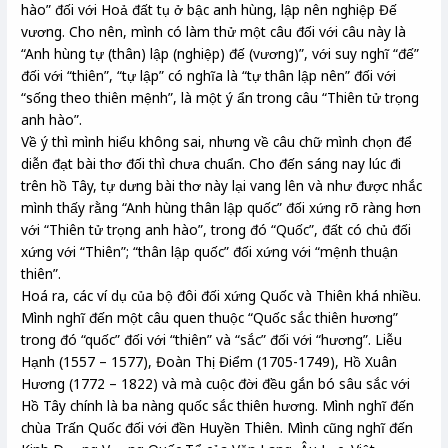
hào” đối với Hoả đất tụ ở bậc anh hùng, lập nên nghiệp Đế
vương. Cho nên, mình có làm thử một câu đối với câu này là
“Anh hùng tự (thân) lập (nghiệp) đế (vương)”, với suy nghĩ “đế”
đối với “thiên”, “tự lập” có nghĩa là “tự thân lập nên” đối với
“sống theo thiên mệnh”, là một ý ẩn trong câu “Thiên tử trọng
anh hào”.
Về ý thì mình hiểu không sai, nhưng về câu chữ mình chọn để
diễn đạt bài thơ đối thì chưa chuẩn. Cho đến sáng nay lúc đi
trên hồ Tây, tự dưng bài thơ này lại vang lên và như được nhắc
mình thấy rằng “Anh hùng thân lập quốc” đối xứng rõ ràng hơn
với “Thiên tử trọng anh hào”, trong đó “Quốc”, đất có chủ đối
xứng với “Thiên”; “thân lập quốc” đối xứng với “mệnh thuận
thiên”.
Hoá ra, các ví dụ của bộ đôi đối xứng Quốc và Thiên khá nhiều.
Mình nghĩ đến một câu quen thuộc “Quốc sắc thiên hương”
trong đó “quốc” đối với “thiên” và “sắc” đối với “hương”. Liễu
Hạnh (1557 – 1577), Đoàn Thị Điểm (1705-1749), Hồ Xuân
Hương (1772 – 1822) và mà cuộc đời đều gắn bó sâu sắc với
Hồ Tây chính là ba nàng quốc sắc thiên hương. Mình nghĩ đến
chùa Trấn Quốc đối với đền Huyền Thiên. Mình cũng nghĩ đến