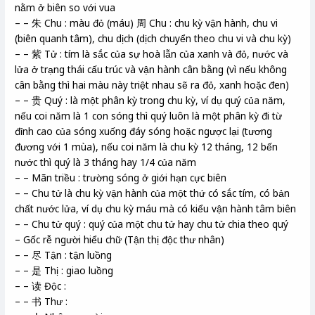
nằm ở biên so với vua
– – 朱 Chu : màu đỏ (máu) 周 Chu : chu kỳ vận hành, chu vi
(biên quanh tâm), chu dịch (dịch chuyển theo chu vi và chu kỳ)
– – 紫 Tử : tím là sắc của sự hoà lẫn của xanh và đỏ, nước và
lửa ở trạng thái cấu trúc và vận hành cân bằng (vì nếu không
cân bằng thì hai màu này triệt nhau sẽ ra đỏ, xanh hoặc đen)
– – 贵 Quý : là một phân kỳ trong chu kỳ, ví dụ quý của năm,
nếu coi năm là 1 con sóng thì quý luôn là một phân kỳ đi từ
đỉnh cao của sóng xuống đáy sóng hoặc ngược lại (tương
đương với 1 mùa), nếu coi năm là chu kỳ 12 tháng, 12 bến
nước thì quý là 3 tháng hay 1/4 của năm
– – Mãn triều : trường sóng ở giới hạn cực biên
– – Chu tử là chu kỳ vận hành của một thứ có sắc tím, có bản
chất nước lửa, ví dụ chu kỳ máu mà có kiểu vận hành tâm biên
– – Chu tử quý : quý của một chu tử hay chu tử chia theo quý
– Gốc rễ người hiểu chữ (Tận thị độc thư nhân)
– – 尽 Tận : tận luồng
– – 是 Thị : giao luồng
– – 读 Độc :
– – 书 Thư :