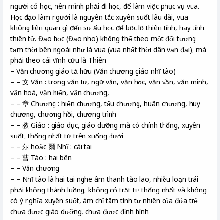
người có học, nên mình phải đi học, để làm việc phục vụ vua.
Học đạo làm người là nguyên tắc xuyên suốt lâu dài, vua
không liên quan gì đến sự ấu học để bộc lộ thiên tính, hay tính
thiên tử. Đạo học (Đạo nho) không thể theo một đối tượng
tạm thời bên ngoài như là vua (vua nhất thời dân vạn đại), mà
phải theo cái vĩnh cửu là Thiên
– Văn chương giáo tả hữu (Văn chương giáo nhĩ tào)
– – 文 Văn : trong văn tự, ngữ văn, văn học, văn vần, văn minh,
văn hoá, văn hiến, văn chương,
– – 章 Chương : hiến chương, tấu chương, huân chương, huy
chương, chương hồi, chương trình
– – 教 Giáo : giáo dục, giáo dưỡng mà có chính thống, xuyên
suốt, thống nhất từ trên xuống dưới
– – 尔 hoặc 爾 Nhĩ : cái tai
– – 曹 Tào : hai bên
– – Văn chương
– – Nhĩ tào là hai tai nghe âm thanh tào lao, nhiễu loạn trái
phải không thành luồng, không có trật tự thống nhất và không
có ý nghĩa xuyên suốt, ám chỉ tâm tính tự nhiên của đứa trẻ
chưa được giáo dưỡng, chưa được định hình