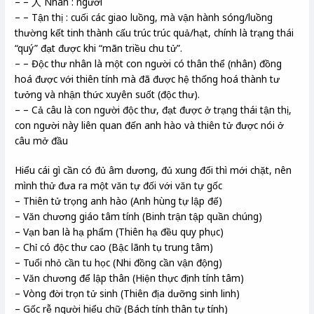
– – 人 Nhân : người
– – Tận thị : cuối các giao luồng, mà vận hành sóng/luồng
thường kết tinh thành cấu trúc trúc quả/hạt, chính là trạng thái
“quý” đạt được khi “mãn triều chu tử”.
– – Độc thư nhân là một con người có thân thể (nhân) đồng
hoá được với thiên tính mà đã được hệ thống hoá thành tư
tưởng và nhận thức xuyên suốt (độc thư).
– – Cả câu là con người độc thư, đạt được ở trạng thái tận thị,
con người này liên quan đến anh hào và thiên tử được nói ở
câu mở đầu
Hiểu cái gì cần có đủ âm dương, đủ xung đối thì mới chặt, nên
mình thử đưa ra một văn tự đối với văn tự gốc
– Thiên tử trọng anh hào (Anh hùng tự lập đế)
– Văn chương giáo tâm tính (Binh trận tập quần chúng)
– Vạn ban là hạ phẩm (Thiên hạ đều quy phục)
– Chỉ có độc thư cao (Bậc lãnh tụ trung tâm)
– Tuổi nhỏ cần tu học (Nhi đồng cần vận động)
– Văn chương để lập thân (Hiện thực định tính tâm)
– Vòng đời trọn tử sinh (Thiên địa dưỡng sinh linh)
– Gốc rễ người hiểu chữ (Bách tính thân tự tính)