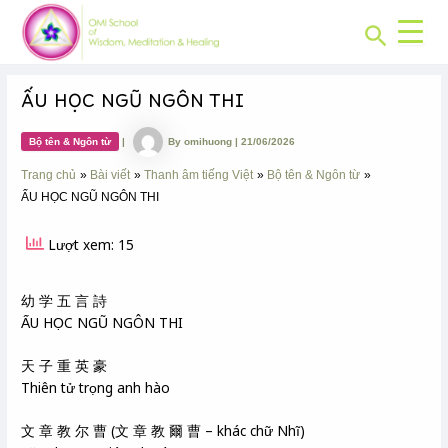
CHUYÊN
Skip
Post
MỤC:
Search
to
navigation
content
ẤU HỌC NGŨ NGÔN THI
Bộ tên & Ngôn từ
|
By
omihuong
|
21/06/2026
Trang chủ
Bài viết
Thanh âm tiếng Việt
Bộ tên & Ngôn từ
ẤU HỌC NGŨ NGÔN THI
Lượt xem: 15
幼 学 五 言 詩
ẤU HỌC NGŨ NGÔN THI
天 子 重 英 豪
Thiên tử trọng anh hào
文 章 教 尔 曹 (文 章 教 爾 曹 – khác chữ Nhĩ)