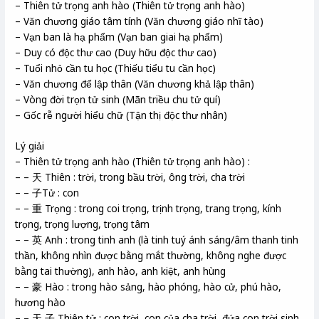
– Thiên tử trọng anh hào (Thiên tử trọng anh hào)
– Văn chương giáo tâm tính (Văn chương giáo nhĩ tào)
– Vạn ban là hạ phẩm (Vạn ban giai hạ phẩm)
– Duy có độc thư cao (Duy hữu độc thư cao)
– Tuổi nhỏ cần tu học (Thiếu tiểu tu cần học)
– Văn chương để lập thân (Văn chương khả lập thân)
– Vòng đời trọn tử sinh (Mãn triều chu tử quí)
– Gốc rễ người hiểu chữ (Tận thị độc thư nhân)
Lý giải
– Thiên tử trọng anh hào (Thiên tử trọng anh hào) :
– – 天 Thiên : trời, trong bầu trời, ông trời, cha trời
– – 子Tử : con
– – 重 Trọng : trong coi trọng, trịnh trọng, trang trọng, kính
trọng, trọng lượng, trọng tâm
– – 英 Anh : trong tinh anh (là tinh tuý ánh sáng/âm thanh tinh
thần, không nhìn được bằng mắt thường, không nghe được
bằng tai thường), anh hào, anh kiệt, anh hùng
– – 豪 Hào : trong hào sảng, hào phóng, hào cử, phú hào,
hương hào
– – 天 子 Thiên tử : con trời, con của cha trời, đứa con trời sinh