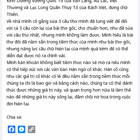
Kinh Dương Vương Quốc Tổ của Văn Lang, Âu Lạc, Việt
Thường và Lạc Long Quân Thuỷ Tổ của Bách Việt, đứng chữ
Thiên.
Về nhà mình cố gắng sửa 3 câu thơ mình đã từng viết để đối
với cả 3 câu còn lại của bài thơ gốc, cho chuẩn hơn, như đã sửa
với câu thứ nhất, nhưng mình không làm được. Mình hiểu là bài
thơ đối đã nằm sẵn trong tiềm thức của mình như bài thơ gốc,
nhưng năng lực câu chữ hiện tại của mình quá kém để có thể
diễn đạt được nó ra chính xác.
Mình băn khoăn không biết tiềm thức nào sẽ mở ra nếu mình
có thể tiếp xúc với các văn bản Hán ngữ cổ khác. Hán cổ cũng
như các giá trị cổ khác có lẽ đều nằm sẵn trong tiềm thức mỗi
chúng ta chỉ là bao giờ và bằng cách nào, chúng ta có thể đánh
thức được những giá trị này, và quan trọng hơn nữa là làm thế
nào để những giá trị này sống lại, đâm chồi nở hoa trong cuộc
đời hiện tại.
Chia sẻ:
F
M
C
a
e
o