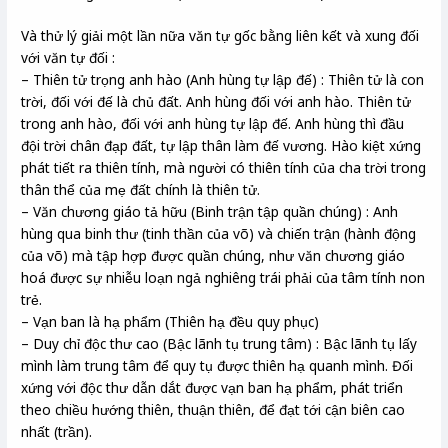
Và thử lý giải một lần nữa văn tự gốc bằng liên kết và xung đối
với văn tự đối :
– Thiên tử trọng anh hào (Anh hùng tự lập đế) : Thiên tử là con
trời, đối với đế là chủ đất. Anh hùng đối với anh hào. Thiên tử
trong anh hào, đối với anh hùng tự lập đế. Anh hùng thì đầu
đội trời chân đạp đất, tự lập thân làm đế vương. Hào kiệt xứng
phát tiết ra thiên tính, mà người có thiên tính của cha trời trong
thân thể của mẹ đất chính là thiên tử.
– Văn chương giáo tả hữu (Binh trận tập quần chúng) : Anh
hùng qua binh thư (tinh thần của võ) và chiến trận (hành động
của võ) mà tập hợp được quần chúng, như văn chương giáo
hoá được sự nhiễu loạn ngả nghiêng trái phải của tâm tính non
trẻ.
– Vạn ban là hạ phẩm (Thiên hạ đều quy phục)
– Duy chỉ độc thư cao (Bậc lãnh tụ trung tâm) : Bậc lãnh tụ lấy
mình làm trung tâm để quy tụ được thiên hạ quanh mình. Đối
xứng với độc thư dẫn dắt được vạn ban hạ phẩm, phát triển
theo chiều hướng thiên, thuận thiên, để đạt tới cận biên cao
nhất (trần).