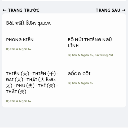
c
s
p
TRANG TRƯỚC
TRANG SAU
e
s
y
b
e
L
Bài viết liên quan
o
n
i
o
g
n
k
e
k
PHONG KIẾN
BỘ NÚI THIÊNG NGŨ
r
LĨNH
Bộ tên & Ngôn từ
Bộ tên & Ngôn từ
,
Các vùng đất
THIÊN (天) – THIÊN (千) –
GỐC & CỘI
ĐẠI (大) – THÁI (大 hoặc
Bộ tên & Ngôn từ
太) – PHU (夫) – THỈ (矢) –
THẤT (失)
Bộ tên & Ngôn từ