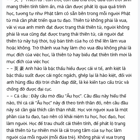
mang thiên tính tiềm ẩn, mà cần được phát lộ qua quá trình
học, tương tự như Phật tâm có sẵn bên trong mỗi người Phật
tử mà cần phát triển qua tu đạo. Thiên tử không phải là vua,
vài vị vua anh minh đạt được trạng thái thiên tử, người không
phải là vua cũng đạt được trạng thái thiên tử, cái người đạt
thiên tử này tuỳ thời, tuỳ bản tính của họ có thể lên làm vua
hoặc không. Trở thành vua hay làm cho vua đều không phải là
mục đích của việc học, là thiên tử hay biểu đạt thiên tính mới là
mục đích của việc học
– – 英 豪 Anh hào là bậc thấu hiểu được cái vi tế, anh kiệt là
bậc thấu suốt được cái ngóc ngách, ghép lại là hào kiệt, đối với
anh hùng đầu đội trời chân đạp đất, là kẻ kiến tạo cấu trúc và
chống đỡ được đại cục.
– – Cả câu : Đây câu mở đầu “Ấu học”. Câu đầu này hiểu thế
nào, thì cả cái “Ấu học” này đi theo tinh thần đó, nên câu đầu
này sẽ cần giải thích cẩn thận nhất. Học với người xưa là một
phần của tu đạo, tạo nên có khái niệm tu học, học đạo, học
làm người. Học để trau chuốt cái thiên tính, để phát lộ trạng
thái thiên tử tự nhiên mới là cái trọng tâm của sự học làm
người của mỗi người (mỗi đứa trẻ). Không phải vì vua trọng