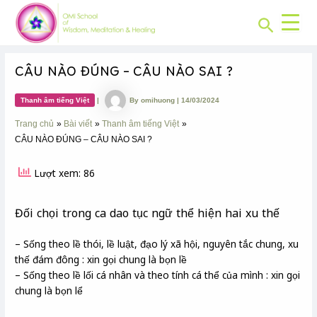
CHUYÊN
Skip
Post
MỤC:
Search
to
navigation
content
CÂU NÀO ĐÚNG – CÂU NÀO SAI ?
Thanh âm tiếng Việt
|
By
omihuong
|
14/03/2024
Trang chủ
Bài viết
Thanh âm tiếng Việt
CÂU NÀO ĐÚNG – CÂU NÀO SAI ?
Lượt xem: 86
Đối chọi trong ca dao tục ngữ thể hiện hai xu thế
– Sống theo lề thói, lề luật, đạo lý xã hội, nguyên tắc chung, xu
thế đám đông : xin gọi chung là bọn lề
– Sống theo lề lối cá nhân và theo tính cá thể của mình : xin gọi
chung là bọn lể