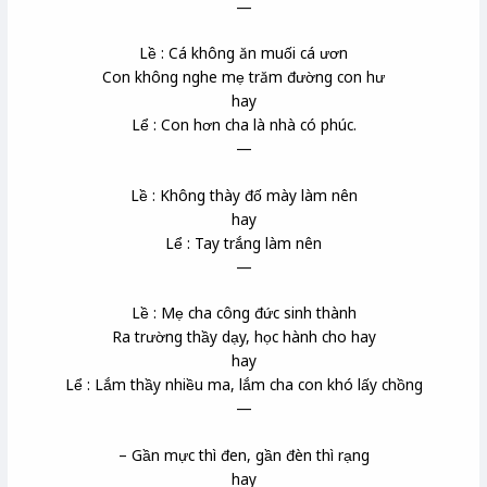
—
Lề : Cá không ăn muối cá ươn
Con không nghe mẹ trăm đường con hư
hay
Lể : Con hơn cha là nhà có phúc.
—
Lề : Không thày đố mày làm nên
hay
Lể : Tay trắng làm nên
—
Lề : Mẹ cha công đức sinh thành
Ra trường thầy dạy, học hành cho hay
hay
Lể : Lắm thầy nhiều ma, lắm cha con khó lấy chồng
—
– Gần mực thì đen, gần đèn thì rạng
hay