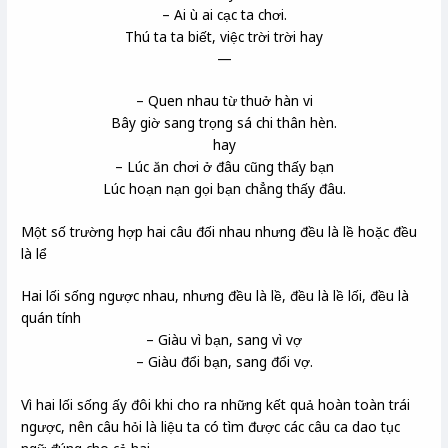
– Ai ù ai cạc ta chơi.
Thú ta ta biết, việc trời trời hay
—
– Quen nhau từ thuở hàn vi
Bây giờ sang trọng sá chi thân hèn.
hay
– Lúc ăn chơi ở đâu cũng thấy bạn
Lúc hoạn nạn gọi bạn chẳng thấy đâu.
Một số trường hợp hai câu đối nhau nhưng đều là lề hoặc đều
là lể
Hai lối sống ngược nhau, nhưng đều là lề, đều là lề lối, đều là
quán tính
– Giàu vì bạn, sang vì vợ
– Giàu đổi bạn, sang đổi vợ.
Vì hai lối sống ấy đôi khi cho ra những kết quả hoàn toàn trái
ngược, nên câu hỏi là liệu ta có tìm được các câu ca dao tục