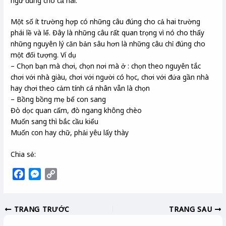
ngữ đúng cho cả hai.
Một số ít trường hợp có những câu đúng cho cả hai trường
phái lề và lể. Đây là những câu rất quan trọng vì nó cho thấy
những nguyên lý căn bản sâu hơn là những câu chỉ đúng cho
một đối tượng. Ví dụ
– Chọn bạn mà chơi, chọn nơi mà ở : chọn theo nguyên tắc
chơi với nhà giàu, chơi với người có học, chơi với đứa gần nhà
hay chơi theo cảm tính cá nhân vẫn là chọn
– Bồng bồng mẹ bế con sang
Đò dọc quan cấm, đò ngang không chèo
Muốn sang thì bắc cầu kiểu
Muốn con hay chữ, phải yêu lấy thày
Chia sẻ:
F
M
C
a
e
o
c
s
p
TRANG TRƯỚC
TRANG SAU
e
s
y
b
e
L