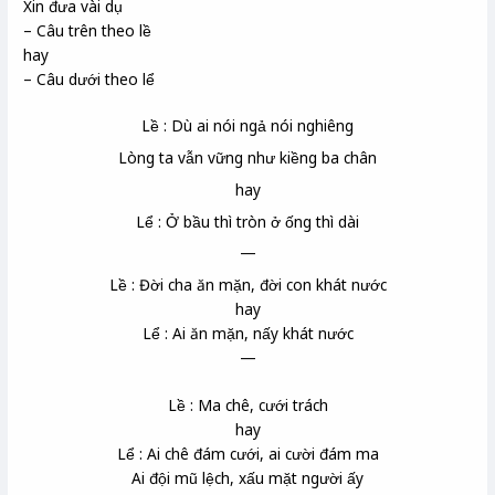
Xin đưa vài dụ
– Câu trên theo lề
hay
– Câu dưới theo lể
Lề : Dù ai nói ngả nói nghiêng
Lòng ta vẫn vững như kiềng ba chân
hay
Lể : Ở bầu thì tròn ở ống thì dài
—
Lề : Đời cha ăn mặn, đời con khát nước
hay
Lể : Ai ăn mặn, nấy khát nước
—
Lề : Ma chê, cưới trách
hay
Lể : Ai chê đám cưới, ai cười đám ma
Ai đội mũ lệch, xấu mặt người ấy