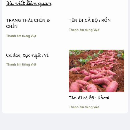
Bài viết liên quan
o
n
i
o
g
n
k
e
k
TRẠNG THÁI CHÍN &
TÊN ĐI CẢ BỘ : RỐN
r
CHỈN
Thanh âm tiếng Việt
Thanh âm tiếng Việt
Ca dao, tục ngữ : VÍ
Thanh âm tiếng Việt
Tên đi cả bộ : Khoai
Thanh âm tiếng Việt