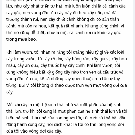
lập, như cây phát triển từ hạt, mà luôn luôn chỉ là cái cành của
cây gốc, nên vòng đời của cây này đi theo cây gốc, mà đã
trưởng thành rồi, nên cây chiết cành không chỉ có sẵn thân
cành, mà còn ra hoa, kết quả rất nhanh. Nhưng cũng chính vì
thế nó cũng dễ chết, như là một cái cành rơi ra khỏi cây gốc
trong mưa bão.
Khi làm vườn, tôi nhận ra rằng tôi chẳng hiểu tý gì về các loài
cây trong vườn, từ cây cỏ dại, cây hàng rào, cây gia vị, cây hoa
màu, cây ăn quả, cây thuốc hay cây cảnh. Khi làm vườn, tôi
cũng không hiểu bất kỳ giống cây nào trọn vẹn cả cấu trúc và
vòng đời của nó, kể cả những cây quen thuộc mà tôi tự tay
trồng. Bởi vì tôi không đi theo được trọn vẹn một vòng đời của
cây.
Mỗi cái cây là một hệ sinh thái nhỏ và một phần của hệ sinh
thái lớn, trừ khi tôi cũng là một phần của hệ sinh thái lớn và tôi
hiểu hệ sinh thái nhỏ của con người tôi, tôi mới có thể bắt đầu
đồng hành cùng cây, nói cách khác là tôi có thể lồng vòng đời
của tôi vào vòng đời của cây.