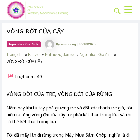
CHUYÊN
Skip
Post
MỤC:
Search
to
navigation
content
VÒNG ĐỜI CỦA CÂY
Ngôi nhà - Gia đình
|
By
omihuong
|
30/10/2025
Trang chủ
Bài viết
Đất nước, dân tộc
Ngôi nhà - Gia đình
VÒNG ĐỜI CỦA CÂY
Lượt xem: 49
VÒNG ĐỜI CỦA TRE, VÒNG ĐỜI CỦA RỪNG
Năm nay khi tự tay phá giường tre và đốt các thanh tre già, tôi
hiểu ra rằng vòng đời của cây tre phải kết thúc trong lửa và chỉ
có thể kết thúc trong lửa.
Tôi đã mấy lần đi rừng trong Mây Mưa Sấm Chớp, nghĩa là đi