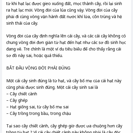
từ khi hạt lạc được gieo xuống đất, mọc thành cây, rồi lại sinh
ra hạt lạc mới. Vòng đời của lúa cũng vậy. Vòng đời của cây
phải đi cùng vòng vận hành đất nước khí lửa, côn trùng và hệ
sinh thái của cây.
Vòng đời của cây định nghĩa lên cái cây, và các cái cây không có
chung vòng đời đơn giản từ hạt đến hạt như các sơ đồ sinh học
đang vẽ. Tre chính là một ví du tiêu biểu để cho thấy rằng cái
sơ đồ này sai, hoặc quá thiếu.
BẮT ĐẦU VÒNG ĐỜI PHẢI ĐÚNG
Một cái cây sinh đúng là từ hạt, và cây bố mẹ của cái hạt này
cũng phải được sinh đúng. Một cái cây sinh sai là
– Cây chiết cành
– Cây ghép
– Hạt giống sai, từ cây bố mẹ sai
– Cây trồng trong bầu, trong chậu
Tại sao cây chiết cành, cây ghép giờ được ưa chuộng hơn cây
trồng từ hạt ? Vì cái cây chiết cành này không phải là cây độc