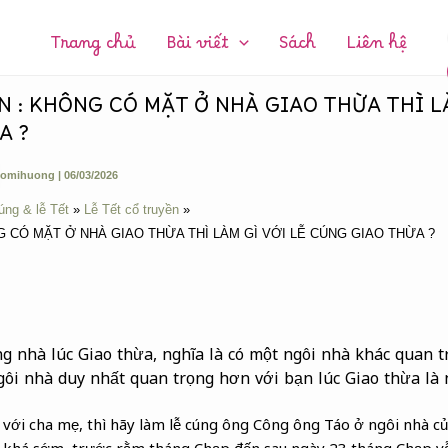
CHUYÊN
MỤC:
Trang chủ
Bài viết
Sách
Liên hệ
 : KHÔNG CÓ MẶT Ở NHÀ GIAO THỪA THÌ LÀ
A ?
omihuong
|
06/03/2026
úng & lễ Tết
Lễ Tết cổ truyền
 CÓ MẶT Ở NHÀ GIAO THỪA THÌ LÀM GÌ VỚI LỄ CÚNG GIAO THỪA ?
g nhà lúc Giao thừa, nghĩa là có một ngôi nhà khác quan 
ngôi nhà duy nhất quan trọng hơn với bạn lúc Giao thừa là
với cha mẹ, thì hãy làm lễ cúng ông Công ông Táo ở ngôi nhà củ