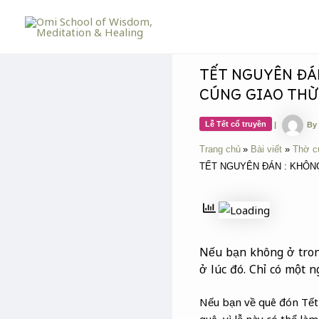
Skip
Post
to
navigation
content
TẾT NGUYÊN ĐÁN
CÚNG GIAO THỪ
Lễ Tết cổ truyền
|
By
Trang chủ
Bài viết
Thờ c
TẾT NGUYÊN ĐÁN : KHÔNG
Nếu bạn không ở tron
ở lúc đó. Chỉ có một 
Nếu bạn về quê đón Tết 