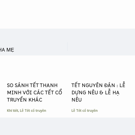
HA MẸ
SO SÁNH TẾT THANH
TẾT NGUYÊN ĐÁN : LỄ
MINH VỚI CÁC TẾT CỔ
DỰNG NÊU & LỄ HẠ
TRUYỀN KHÁC
NÊU
Khí tiết
,
Lễ Tết cổ truyền
Lễ Tết cổ truyền