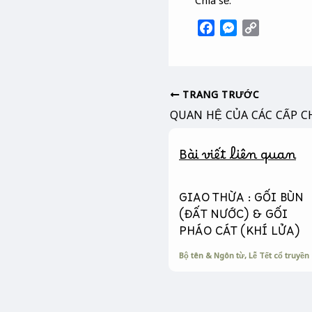
F
M
C
a
e
o
c
s
p
e
s
y
b
e
L
TRANG TRƯỚC
o
n
i
QUAN HỆ CỦA CÁC CẤP C
o
g
n
k
e
k
Bài viết liên quan
r
GIAO THỪA : GỐI BÙN
(ĐẤT NƯỚC) & GỐI
PHÁO CÁT (KHÍ LỬA)
Bộ tên & Ngôn từ
,
Lễ Tết cổ truyền