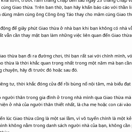
làm khá sớm, trước rằm tháng Chạp đến sau ngày 23 tháng Chạp 
ng Giao thừa. Trên ban thờ, bạn hãy khấn báo cáo với thần linh
in dùng mâm cúng ông Công ông Táo thay cho mâm cúng Giao th
 động để giây phút Giao thừa ở nhà bạn khi bạn không có nhà vẫ
 đất vẫn cần thay mặt bạn làm những việc liên quan đến Giao thừ
o thừa bạn đi ra đường chơi, thì bạn rất sai với chính mình, vớ
iao thừa là thời khắc quan trọng nhất trong một năm mà bạn cần
g chuyện, hãy đi trước đó hoặc sau đó.
riêng tư, thời khắc đóng cửa để rồi bùng nổ nội tâm, mà biểu đạt
ó người thân trong gia đình ở trong nhà mình qua Giao thừa mà
iện ở nhà của người thân thiết nhất, là cha mẹ hoặc con cái vào 
n lúc Giao thừa cũng là một sai lầm, vì vô tuyến chính là một kẻ
 hình không nằm trong danh sách người nhà của bạn, không cần 