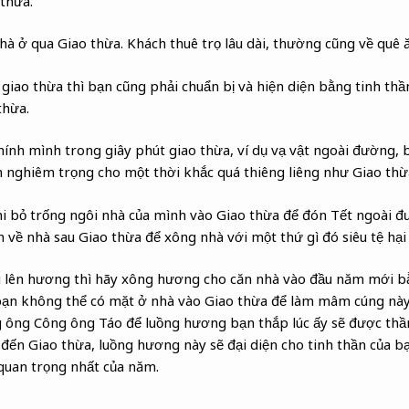
 thừa.
 ở qua Giao thừa. Khách thuê trọ lâu dài, thường cũng về quê ă
giao thừa thì bạn cũng phải chuẩn bị và hiện diện bằng tinh thầ
thừa.
hính mình trong giây phút giao thừa, ví dụ vạ vật ngoài đường,
m nghiêm trọng cho một thời khắc quá thiêng liêng như Giao thừ
hi bỏ trống ngôi nhà của mình vào Giao thừa để đón Tết ngoài 
 về nhà sau Giao thừa để xông nhà với một thứ gì đó siêu tệ hại 
lên hương thì hãy xông hương cho căn nhà vào đầu năm mới 
 bạn không thể có mặt ở nhà vào Giao thừa để làm mâm cúng này
ông Công ông Táo để luồng hương bạn thắp lúc ấy sẽ được thần l
đến Giao thừa, luồng hương này sẽ đại diện cho tinh thần của b
quan trọng nhất của năm.