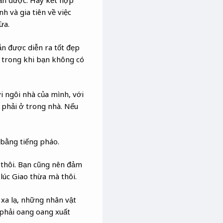
vẫn được. Hãy kết hợp
 và gia tiên về việc
ừa.
n được diễn ra tốt đẹp
a trong khi bạn không có
i ngôi nhà của mình, với
 phải ở trong nhà. Nếu
 bằng tiếng pháo.
 thôi. Bạn cũng nên đảm
lúc Giao thừa mà thôi.
 xa lạ, những nhân vật
phải oang oang xuất