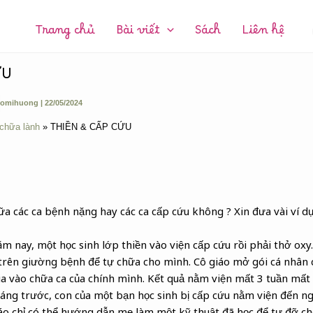
CHUYÊN
MỤC:
Trang chủ
Bài viết
Sách
Liên hệ
ỨU
omihuong
|
22/05/2024
 chữa lành
THIỀN & CẤP CỨU
ữa các ca bệnh nặng hay các ca cấp cứu không ? Xin đưa vài ví dụ
m nay, một học sinh lớp thiền vào viện cấp cứu rồi phải thở oxy.
 trên giường bệnh để tự chữa cho mình. Cô giáo mở gói cá nhân
a vào chữa ca của chính mình. Kết quả nằm viện mất 3 tuần mất 
áng trước, con của một bạn học sinh bị cấp cứu nằm viện đến ng
iáo chỉ có thể hướng dẫn mẹ làm một kỹ thuật đã học để tự đỡ ch