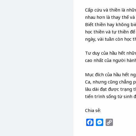
Cấp cứu và thiền là nhữ
nhau hơn là thay thế và
Biết thiền hay không biế
học thiền và tự thiền đ
ngày, vài tuần còn học t
Tư duy của hầu hết nhữn
cao nhất của người hành 
Mục đích của hầu hết ng
Ca, nhưng cũng chẳng ph
lâu dài đạt được trạng 
tiến trình sống từ sinh 
Chia sẻ:
F
M
C
a
e
o