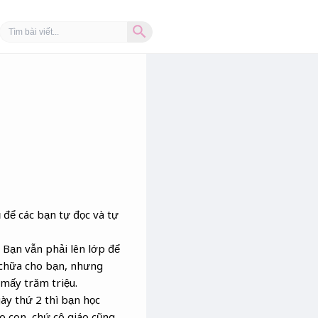
Search Button
Search
for:
 để các bạn tự đọc và tự
 Bạn vẫn phải lên lớp để
 chữa cho bạn, nhưng
mấy trăm triệu.
ày thứ 2 thì bạn học
o con, chứ cô giáo cũng