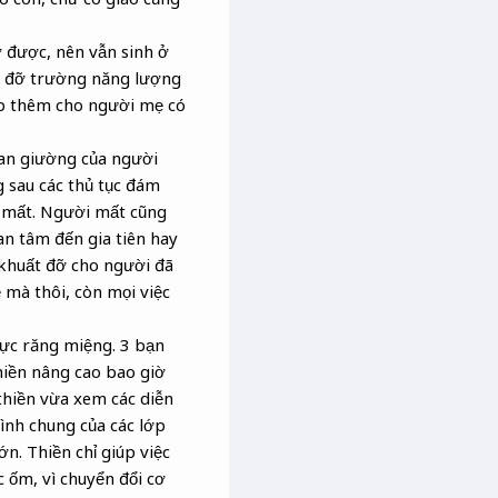
 được, nên vẫn sinh ở
ền đỡ trường năng lượng
giúp thêm cho người mẹ có
 an giường của người
g sau các thủ tục đám
i mất. Người mất cũng
an tâm đến gia tiên hay
khuất đỡ cho người đã
ễ mà thôi, còn mọi việc
vực răng miệng. 3 bạn
hiền nâng cao bao giờ
thiền vừa xem các diễn
ình chung của các lớp
n. Thiền chỉ giúp việc
 ốm, vì chuyển đổi cơ