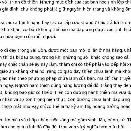
với trình độ thiền. Nhưng mục đích của các bạn học sinh lớp thiề
 gia đình, chứ không phải là giữ nguyên hiện trạng và không ốm
ữa các ca bệnh nặng hay các ca cấp cứu không ? Câu trả lời là đ
a khó khăn, cơ bản không thể nào mà đáp ứng được các tình hu
u chữa bệnh của mỗi người.
o đi dạy trong Sài Gòn, được một bạn mời đi ăn ở nhà hàng. Chả
n thì đã bị đau bụng, trong khi những người khác không sao cả
ày chắc chắn sẽ áy náy lắm, thậm chí có thể phải vào bếp hỏi 
giáo ăn khảng khái nói rằng cô giáo dạy thiền chữa lành mà kh
giáo nên theo phương pháp chữa lành của bạn, mà chỉ cần truy
nh ngay. Người ham thích dùng năng lượng để đổi trắng thay đen
, không bao giờ có thể đi trên con đường hành thiền mà vừa dài
cá nhân và sự tôn trọng hiện thực. Con đường chữa lành đáp ứn
 chợp mắt như vậy chỉ có thể là tự kỷ ám thị, hoang tưởng hoặc 
nh tìm hiểu và chấp nhận cuộc sống mà gồm sinh, lão, bệnh, tử. 
 làm cho quá trình đó đầy đủ, trọn vẹn và ý nghĩa hơn mà thôi.