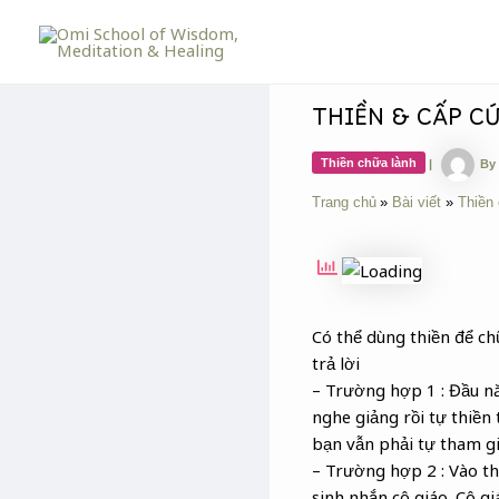
Skip
Post
to
navigation
content
THIỀN & CẤP C
Thiền chữa lành
|
By
Trang chủ
Bài viết
Thiền
Có thể dùng thiền để ch
trả lời
– Trường hợp 1 : Đầu nă
nghe giảng rồi tự thiền
bạn vẫn phải tự tham gi
– Trường hợp 2 : Vào th
sinh nhắn cô giáo. Cô g