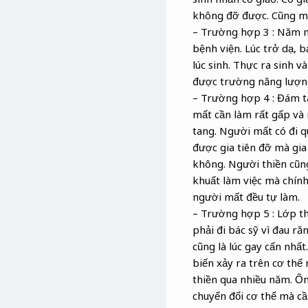
không đỡ được. Cũng ma
– Trường hợp 3 : Năm ng
bệnh viện. Lúc trở dạ, 
lúc sinh. Thực ra sinh v
được trường năng lượng 
– Trường hợp 4 : Đám ta
mất cần làm rất gấp và r
tang. Người mất có đi q
được gia tiên đỡ mà gia
không. Người thiền cũn
khuất làm việc mà chính 
người mất đều tự làm.
– Trường hợp 5 : Lớp t
phải đi bác sỹ vì đau r
cũng là lúc gay cấn nhấ
biến xảy ra trên cơ thể
thiền qua nhiều năm. Ốm 
chuyển đổi cơ thể mà cầ