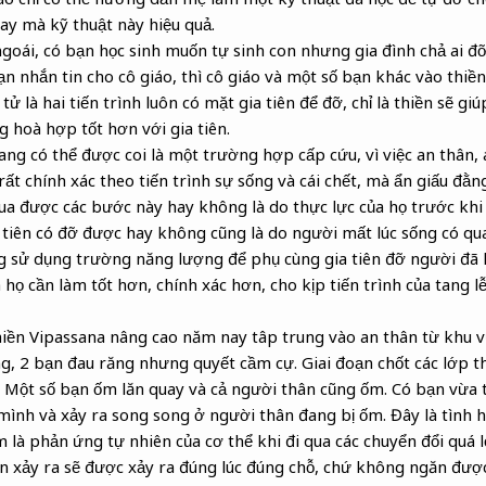
y mà kỹ thuật này hiệu quả.
oái, có bạn học sinh muốn tự sinh con nhưng gia đình chả ai đỡ
bạn nhắn tin cho cô giáo, thì cô giáo và một số bạn khác vào thi
à tử là hai tiến trình luôn có mặt gia tiên để đỡ, chỉ là thiền sẽ 
hoà hợp tốt hơn với gia tiên.
ng có thể được coi là một trường hợp cấp cứu, vì việc an thân,
ất chính xác theo tiến trình sự sống và cái chết, mà ẩn giấu đằn
ua được các bước này hay không là do thực lực của họ trước kh
 tiên có đỡ được hay không cũng là do người mất lúc sống có qu
g sử dụng trường năng lượng để phụ cùng gia tiên đỡ người đã 
họ cần làm tốt hơn, chính xác hơn, cho kịp tiến trình của tang l
hiền Vipassana nâng cao năm nay tâp trung vào an thân từ khu 
ăng, 2 bạn đau răng nhưng quyết cầm cự. Giai đoạn chốt các lớp t
t. Một số bạn ốm lăn quay và cả người thân cũng ốm. Có bạn vừa 
 mình và xảy ra song song ở người thân đang bị ốm. Đây là tình h
là phản ứng tự nhiên của cơ thể khi đi qua các chuyển đổi quá lớ
n xảy ra sẽ được xảy ra đúng lúc đúng chỗ, chứ không ngăn được