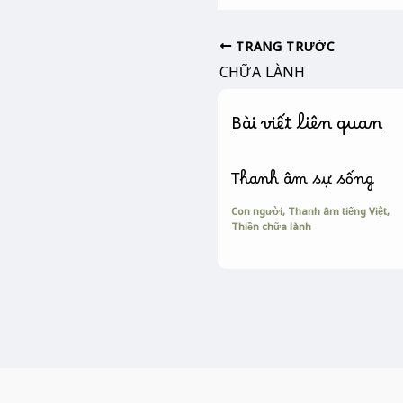
c
s
p
e
s
y
b
e
L
TRANG TRƯỚC
o
n
i
CHỮA LÀNH
o
g
n
k
e
k
Bài viết liên quan
r
Thanh âm sự sống
Con người
,
Thanh âm tiếng Việt
,
Thiền chữa lành