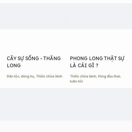
CÂY SỰ SỐNG – THĂNG
PHONG LONG THẬT SỰ
LONG
LÀ CÁI GÌ ?
Dân tộc, dòng họ
,
Thiền chữa lành
Thiền chữa lành
,
Vòng đầu thai,
luân hồi