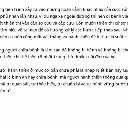
ng tiến trình xảy ra vào những hoàn cảnh khác nhau của cuộc s
 phủ nhận lẫn nhau. Ví dụ ngã xe ngoài đường thì nên đi bệnh việ
t thiền thì vẫn cần sơ cứu và cấp cứu. Còn muốn thiền thì cứ sơ 
ể tìm hiểu về tai nạn để có hướng xử lý các bước tiếp theo sau. 
hiền cơ bản cũng mất vài tháng và hành thiền đích thực là suốt cu
g người chữa bệnh là làm sao để không bị bệnh và không bị chế
thiền chỉ thể hiện rõ nhất trong thời khắc cuối đời của họ.
ười hành thiền ở mức cơ bản chưa phải là nhập Niết bàn hay Gi
ải là bình an hay chữa bệnh, mà người hành thiền thông qua qú
thái tự quan sát, tự thấu hiểu, tự chuẩn bị và tự mình vững bướ
đến tử.