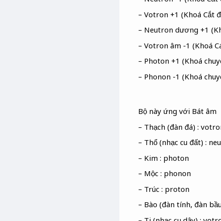
– Votron +1 (Khoá Cắt đ
– Neutron dương +1 (K
– Votron âm -1 (Khoá Cá
– Photon +1 (Khoá chuyể
– Phonon -1 (Khoá chuy
Bộ này ứng với Bát âm
– Thạch (đàn đá) : votr
– Thổ (nhạc cu đất) : n
– Kim : photon
– Mộc : phonon
– Trúc : proton
– Bào (đàn tính, đàn bầu
– Ti (nhạc cụ dây) : vot