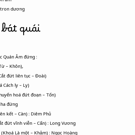
eutron dương
bát quái
c Quán Âm đứng :
Từ – Khôn),
ắt đứt liên tục – Đoài)
 Cách ly – Ly)
chuyển hoá đứt đoạn – Tốn)
cha đứng
ên kết – Càn) : Diêm Phủ
ắt đứt vĩnh viễn – Cấn) : Long Vương
 (Khoá Là một – Khảm) : Ngọc Hoàng