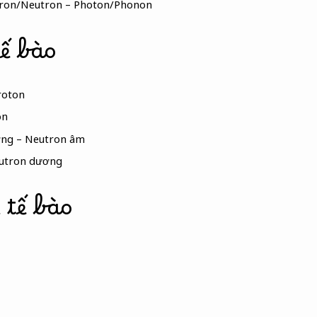
otron/Neutron – Photon/Phonon
ế bào
Proton
on
ơng – Neutron âm
eutron dương
 tế bào