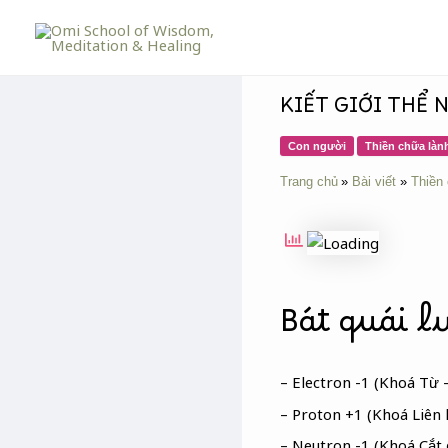
Skip
Post
to
navigation
content
KIẾT GIỚI THỂ
Con người
Thiền chữa làn
Trang chủ
Bài viết
Thiền
Bát quái l
– Electron -1 (Khoá Từ 
– Proton +1 (Khoá Liên 
– Neutron -1 (Khoá Cắt đ