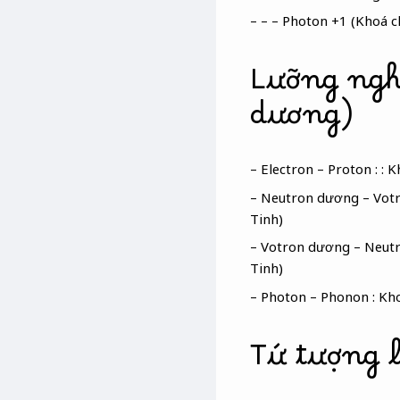
– – – Photon +1 (Khoá ch
Lưỡng ngh
dương)
– Electron – Proton : :
– Neutron dương – Votr
Tinh)
– Votron dương – Neutr
Tinh)
– Photon – Phonon : Kh
Tứ tượng l