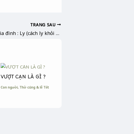
TRANG SAU
Khoá quan hệ gia đình : Ly (cách ly khỏi gia đình) & Khảm (là một gia đình)
VƯỢT CẠN LÀ GÌ ?
Con người
,
Thờ cúng & lễ Tết