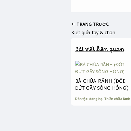
a
e
o
c
s
p
e
s
y
b
e
L
TRANG TRƯỚC
o
n
i
Kiết giới tay & chân
o
g
n
k
e
k
Bài viết liên quan
r
BÀ CHÚA RÃNH (ĐỚI
ĐỨT GÃY SÔNG HỒNG)
Dân tộc, dòng họ
,
Thiền chữa lành