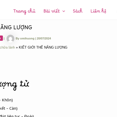
CHUYÊN
MỤC:
Trang chủ
Bài viết
Sách
Liên hệ
 NĂNG LƯỢNG
h
|
By
omihuong
|
20/07/2024
 chữa lành
KIẾT GIỚI THỂ NĂNG LƯỢNG
ượng tử
– Khôn)
kết – Càn)
ứt liên tục – Đoài)