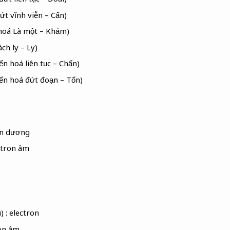
ứt vĩnh viễn – Cấn)
hoá Là một – Khảm)
ch ly – Ly)
n hoá liên tục – Chấn)
ển hoá đứt đoạn – Tốn)
on dương
eutron âm
) : electron
ron âm