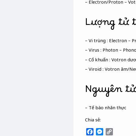
– Electron/Proton – V
Lượng tử t
– Vi trùng : Electron – 
– Virus : Photon – Phon
– Cổ khuẩn : Votron dư
– Viroid : Votron âm/N
Nguyên tử
– Tế bào nhân thực
Chia sẻ:
F
M
C