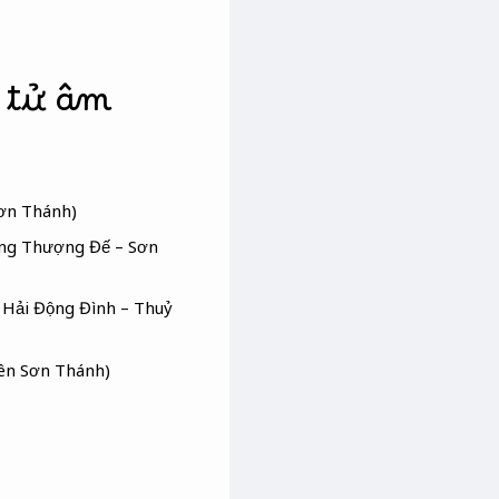
 tử âm
Sơn Thánh)
àng Thượng Đế – Sơn
 Hải Động Đình – Thuỷ
iên Sơn Thánh)