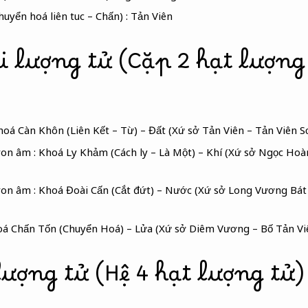
uyển hoá liên tuc – Chấn) : Tản Viên
i lượng tử (Cặp 2 hạt lượng
 Khoá Càn Khôn (Liên Kết – Từ) – Đất (Xứ sở Tản Viên – Tản Viên 
on âm : Khoá Ly Khảm (Cách ly – Là Một) – Khí (Xứ sở Ngọc Ho
on âm : Khoá Đoài Cấn (Cắt đứt) – Nước (Xứ sở Long Vương Bát
oá Chấn Tốn (Chuyển Hoá) – Lửa (Xứ sở Diêm Vương – Bố Tản V
ượng tử (Hệ 4 hạt lượng tử)