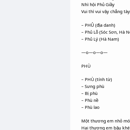
Nhì hội Phủ Giầy
Vui thì vui vậy chẳng 
– PHỦ (địa danh)
– Phủ Lỗ (Sóc Sơn, Hà N
– Phủ Lý (Hà Nam)
—o—o—o—
PHÙ
– PHÙ (tính từ)
– Sưng phù
– Bị phù
– Phù nề
– Phù lao
Một thương em nhỏ mó
Hai thương em bậu kh