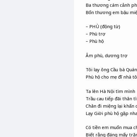
Ba thương cám cảnh ph
Bốn thương em bậu miệ
– PHÙ (động từ)
– Phù trợ
– Phù hộ
Âm phù, dương trợ
Tôi lạy ông Cầu bà Quán
Phù hộ cho mẹ đĩ nhà tô
Ta lên Hà Nội tìm mình
Trầu cau tiếp đãi thân t
Chân đi miệng lại khấn 
Lạy Giời phù hộ gặp nh
Có tiền em muốn mua c
Biết rằng đáng mấy tr