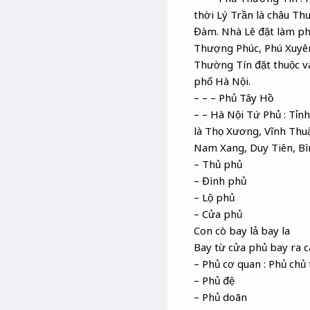
thời Lý Trần là châu Th
Đàm. Nhà Lê đặt làm ph
Thượng Phúc, Phú Xuyên
Thường Tín đặt thuộc v
phố Hà Nội.
– – – Phủ Tây Hồ
– – Hà Nội Tứ Phủ : Tỉn
là Thọ Xương, Vĩnh Thu
Nam Xang, Duy Tiên, Bì
– Thủ phủ
– Đình phủ
– Lộ phủ
– Cửa phủ
Con cò bay lả bay la
Bay từ cửa phủ bay ra 
– Phủ cơ quan : Phủ chủ 
– Phủ đệ
– Phủ doãn