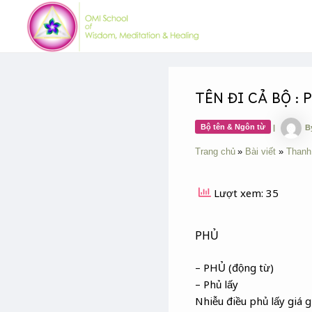
Skip
Post
to
navigation
content
TÊN ĐI CẢ BỘ : 
Bộ tên & Ngôn từ
|
B
Trang chủ
Bài viết
Thanh
Lượt xem: 35
PHỦ
– PHỦ (động từ)
– Phủ lấy
Nhiễu điều phủ lấy giá 