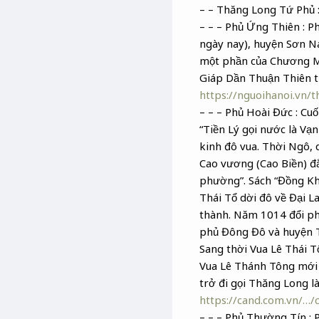
– – Thăng Long Tứ Phủ :
– – – Phủ Ứng Thiên : 
ngày nay), huyện Sơn 
một phần của Chương Mỹ
Giáp Dần Thuận Thiên th
https://nguoihanoi.vn/
– – – Phủ Hoài Đức : Cu
“Tiền Lý gọi nước là Vạ
kinh đô vua. Thời Ngô, 
Cao vương (Cao Biền) đắ
phường”. Sách “Đồng Khá
Thái Tổ dời đô về Đại 
thành. Năm 1014 đổi ph
phủ Đông Đô và huyện T
Sang thời Vua Lê Thái T
Vua Lê Thánh Tông mới 
trở đi gọi Thăng Long l
https://cand.com.vn/…/
– – – Phủ Thường Tín : 