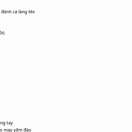
tày đánh cá làng Me
ội)
ng tay
éo may yếm đào