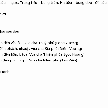
iêu – ngực, Trung tiêu – bụng trên, Hạ tiêu – bụng dưới, để tiêu
giới
hai nấu dầu
an đến vía, ối) : Vua cha Thuỷ phủ (Long Vương)
n đến phách, nhau) : Vua cha Địa phủ (Diêm Vương)
uan đến hồn, bào) : Vua cha Thiên phủ (Ngọc Hoàng)
an đến phối hợp) : Vua cha Nhạc phủ (Tản Viên)
u Hạnh