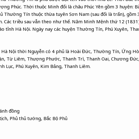
ượng Phúc. Thời thuộc Minh đổi là châu Phúc Yên gồm 3 huyện: B
ủ Thường Tín thuộc thừa tuyên Sơn Nam (sau đổi là trấn), gồm 
. Các triều sau vẫn theo như thế. Năm Minh Mệnh thứ 12 (1831)
ào tỉnh Hà Nội. Ngày nay các huyện Thường Tín, Phú Xuyên, Tha
h Hà Nội thời Nguyễn có 4 phủ là Hoài Đức, Thường Tín, Ứng Hò
ận, Từ Liêm, Thượng Phước, Thanh Trì, Thanh Oai, Chương Đức,
nh Lục, Phú Xuyên, Kim Bảng, Thanh Liêm.
cánh đồng
tịch, Phủ thủ tướng, Bắc Bộ Phủ