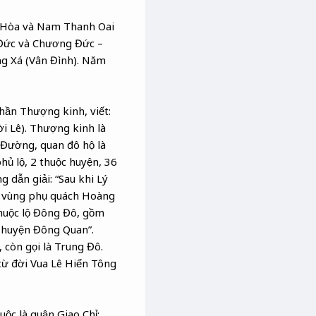
g Hòa và Nam Thanh Oai
Đức và Chương Đức –
ng Xá (Vân Đình). Năm
phần Thượng kinh, viết:
i Lê). Thượng kinh là
i Đường, quan đô hộ là
hủ lộ, 2 thuộc huyện, 36
 dẫn giải: “Sau khi Lý
ác vùng phụ quách Hoàng
huộc lộ Đông Đô, gồm
 huyện Đông Quan”.
 còn gọi là Trung Đô.
từ đời Vua Lê Hiển Tông
ộc là quận Giao Chỉ;