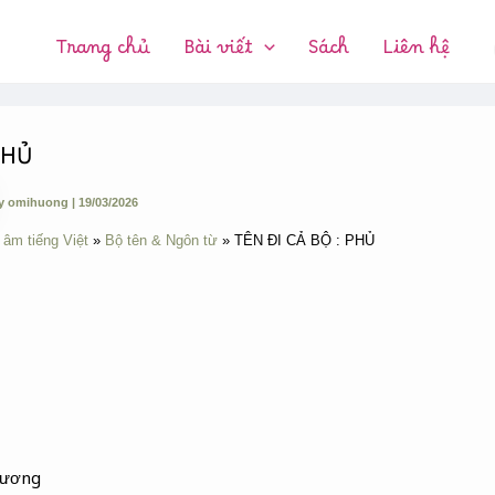
CHUYÊN
MỤC:
Trang chủ
Bài viết
Sách
Liên hệ
PHỦ
y
omihuong
|
19/03/2026
 âm tiếng Việt
Bộ tên & Ngôn từ
TÊN ĐI CẢ BỘ : PHỦ
gương