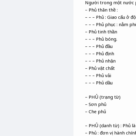
Người trong một nước 
– Phủ thân thề :
– – – Phủ : Giao cấu ở đ
– – – Phủ phục : nằm ph
– Phủ tinh thần
– – – Phủ bóng.
– – – Phủ đầu
– – – Phủ định
– – – Phủ nhận
– Phủ vật chất
– – – Phủ vải
– – – Phủ dầu
– PHỦ (trạng từ)
– Sơn phủ
– Che phủ
– PHỦ (danh từ) : Phủ là 
– Phủ : đơn vị hành chí