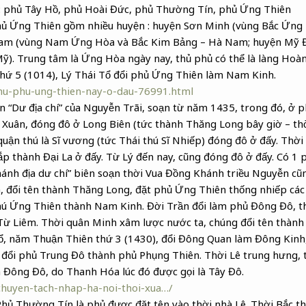
 phủ Tây Hồ, phủ Hoài Đức, phủ Thường Tín, phủ Ứng Thiên
Phủ Ứng Thiên gồm nhiều huyện : huyện Sơn Minh (vùng Bắc Ứn
Nam (vùng Nam Ứng Hòa và Bắc Kim Bảng – Hà Nam; huyện Mỹ 
). Trung tâm là Ứng Hòa ngày nay, thủ phủ có thể là làng Hoà
ứ 5 (1014), Lý Thái Tổ đổi phủ Ứng Thiên làm Nam Kinh.
thu-phu-ung-thien-nay-o-dau-76991.html
ốn “Dư địa chí” của Nguyễn Trãi, soạn từ năm 1435, trong đó, ở 
n Xuân, đóng đô ở Long Biên (tức thành Thăng Long bây giờ – thờ
quận thú là Sĩ vương (tức Thái thú Sĩ Nhiếp) đóng đô ở đấy. Thờ
p thành Đại La ở đấy. Từ Lý đến nay, cũng đóng đô ở đấy. Có 1 p
nh địa dư chí” biên soạn thời Vua Đồng Khánh triều Nguyễn cũng
La, đổi tên thành Thăng Long, đặt phủ Ứng Thiên thống nhiếp c
ú Ứng Thiên thành Nam Kinh. Đời Trần đổi làm phủ Đông Đô, t
ừ Liêm. Thời quân Minh xâm lược nước ta, chúng đổi tên thành
ổ, năm Thuận Thiên thứ 3 (1430), đổi Đông Quan làm Đông Kinh,
đổi phủ Trung Đô thành phủ Phụng Thiên. Thời Lê trung hưng, 
à Đông Đô, do Thanh Hóa lúc đó được gọi là Tây Đô.
chuyen-tach-nhap-ha-noi-thoi-xua…/
Phủ Thường Tín là phủ được đặt tên vào thời nhà Lê. Thời Bắc thu