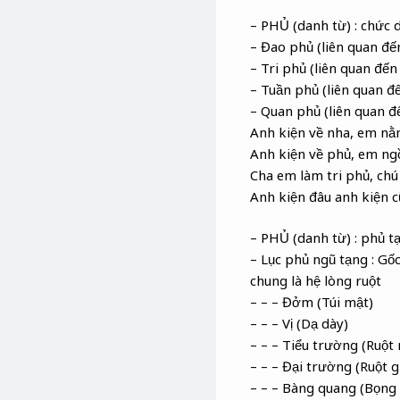
– PHỦ (danh từ) : chức 
– Đao phủ (liên quan đ
– Tri phủ (liên quan đế
– Tuần phủ (liên quan đ
– Quan phủ (liên quan đ
Anh kiện về nha, em n
Anh kiện về phủ, em ng
Cha em làm tri phủ, ch
Anh kiện đâu anh kiện 
– PHỦ (danh từ) : phủ t
– Lục phủ ngũ tạng : Gốc
chung là hệ lòng ruột
– – – Đởm (Túi mật)
– – – Vị (Dạ dày)
– – – Tiểu trường (Ruột
– – – Đại trường (Ruột g
– – – Bàng quang (Bọng 