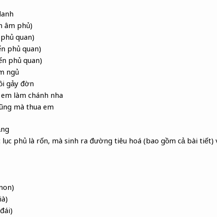
danh
ến âm phủ)
n phủ quan)
ến phủ quan)
ến phủ quan)
ằm ngủ
ồi gảy đờn
ú em làm chánh nha
cũng mà thua em
ạng
 lục phủ là rốn, mà sinh ra đường tiêu hoá (bao gồm cả bài tiết)
 non)
ià)
đái)