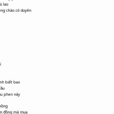
ù lao
ng chào có duyên
i
ình biết bao
cầu
au phen này
hồng
ăm đồng mà mua