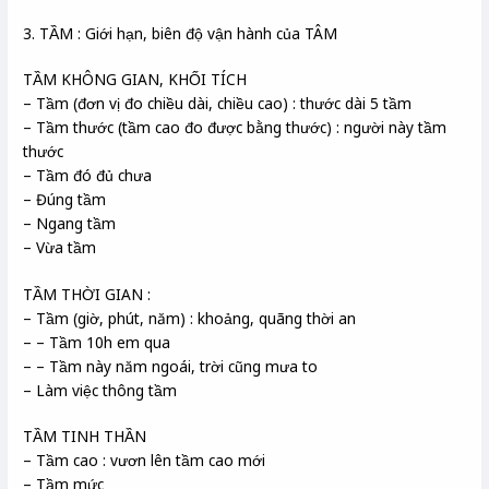
3. TẦM : Giới hạn, biên độ vận hành của TÂM
TẦM KHÔNG GIAN, KHỐI TÍCH
– Tầm (đơn vị đo chiều dài, chiều cao) : thước dài 5 tầm
– Tầm thước (tầm cao đo được bằng thước) : người này tầm
thước
– Tầm đó đủ chưa
– Đúng tầm
– Ngang tầm
– Vừa tầm
TẦM THỜI GIAN :
– Tầm (giờ, phút, năm) : khoảng, quãng thời an
– – Tầm 10h em qua
– – Tầm này năm ngoái, trời cũng mưa to
– Làm việc thông tầm
TẦM TINH THẦN
– Tầm cao : vươn lên tầm cao mới
– Tầm mức