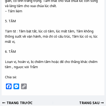
giãn, có tính trang trọng. Tẩm thất cho vua chúa lúc còn sống
và lăng tẩm cho vua chúa lúc chết.
– Tẩm liệm
5. TẬM
Tậm tịt : Tâm bật tắt, lúc có tâm, lúc mất tâm, Tâm không
thông suốt về vận hành, mà chỉ có cấu trúc, Tâm lúc có vị, lúc
mất vị,
6. TẪM
Loạn vị, hoán vị, bị chiếm tâm hoặc để cho thằng khác chiếm
tâm , ngược với Trẫm
Chia sẻ:
F
M
C
a
e
o
c
s
p
TRANG TRƯỚC
TRANG SAU
e
s
y