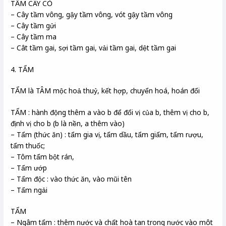
TẦM CÂY CỎ
– Cây tầm vông, gậy tầm vông, vót gậy tầm vông
– Cây tầm gửi
– Cây tầm ma
– Cât tầm gai, sợi tầm gai, vải tầm gai, dệt tầm gai
4. TẨM
TẨM là TÂM mộc hoả thuỷ, kết hợp, chuyển hoá, hoán đổi
TẨM : hành động thêm a vào b để đổi vị của b, thêm vị cho b,
định vị cho b (b là nền, a thêm vào)
– Tẩm (thức ăn) : tẩm gia vị, tẩm dầu, tẩm giấm, tẩm rượu,
tẩm thuốc;
– Tôm tẩm bột rán,
– Tẩm ướp
– Tẩm độc : vào thức ăn, vào mũi tên
– Tẩm ngải
TẨM
– Ngâm tẩm : thêm nước và chất hoà tan trong nước vào môt