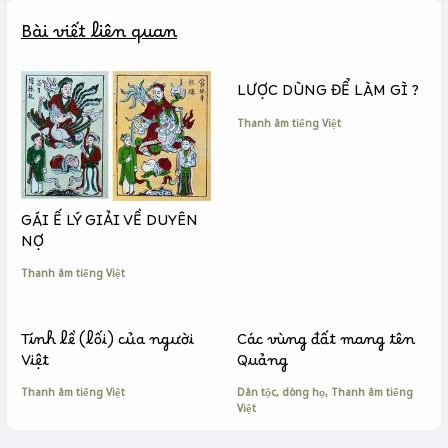
b
e
L
Bài viết liên quan
o
n
i
o
g
n
k
e
k
LƯỢC DÙNG ĐỂ LÀM GÌ ?
r
Thanh âm tiếng Việt
GÁI Ế LÝ GIẢI VỀ DUYÊN
NỢ
Thanh âm tiếng Việt
Tính lề (lối) của người
Các vùng đất mang tên
Việt
Quảng
Thanh âm tiếng Việt
Dân tộc, dòng họ
,
Thanh âm tiếng
Việt