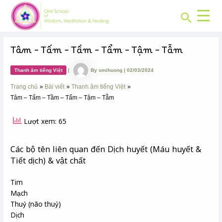
CHUYÊN
Skip
Post
MỤC:
Search
to
navigation
content
Tâm – Tấm – Tầm – Tẩm – Tậm – Tẫm
Thanh âm tiếng Việt
|
By
omihuong
|
02/03/2024
Trang chủ
Bài viết
Thanh âm tiếng Việt
Tâm – Tấm – Tầm – Tẩm – Tậm – Tẫm
Lượt xem: 65
Các bộ tên liên quan đến Dịch huyết (Máu huyết &
Tiết dịch) & vật chất
Tim
Mạch
Thuỷ (não thuỷ)
Dịch