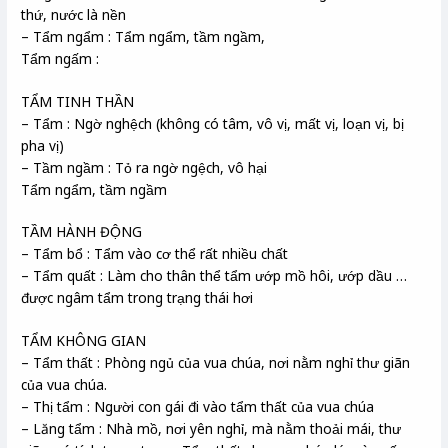
thứ, nước là nền
– Tẩm ngẩm : Tẩm ngẩm, tầm ngầm,
Tẩm ngấm :
TẨM TINH THẦN
– Tẩm : Ngờ nghệch (không có tâm, vô vị, mất vị, loạn vị, bị
pha vị)
– Tầm ngầm : Tỏ ra ngờ ngệch, vô hại
Tẩm ngẩm, tầm ngầm
TẦM HÀNH ĐỘNG
– Tẩm bổ : Tẩm vào cơ thể rất nhiều chất
– Tẩm quất : Làm cho thân thể tẩm ướp mồ hôi, ướp dầu …
được ngâm tẩm trong trạng thái hơi
TẨM KHÔNG GIAN
– Tẩm thất : Phòng ngủ của vua chúa, nơi nằm nghỉ thư giãn
của vua chúa.
– Thị tẩm : Người con gái đi vào tẩm thất của vua chúa
– Lăng tẩm : Nhà mồ, nơi yên nghỉ, mà nằm thoải mái, thư