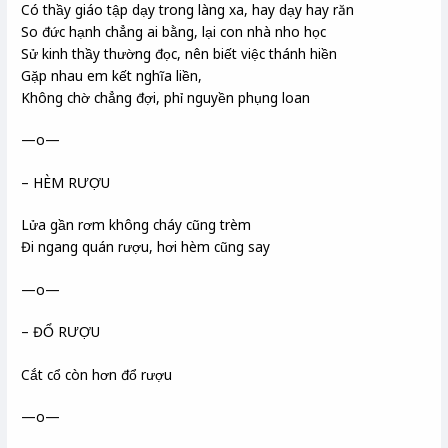
Có thầy giáo tập dạy trong làng xa, hay dạy hay răn
So đức hạnh chẳng ai bằng, lại con nhà nho học
Sử kinh thầy thường đọc, nên biết việc thánh hiền
Gặp nhau em kết nghĩa liền,
Không chờ chẳng đợi, phỉ nguyền phụng loan
—o—
– HÈM RƯỢU
Lửa gần rơm không cháy cũng trèm
Đi ngang quán rượu, hơi hèm cũng say
—o—
– ĐỔ RƯỢU
Cắt cổ còn hơn đổ rượu
—o—