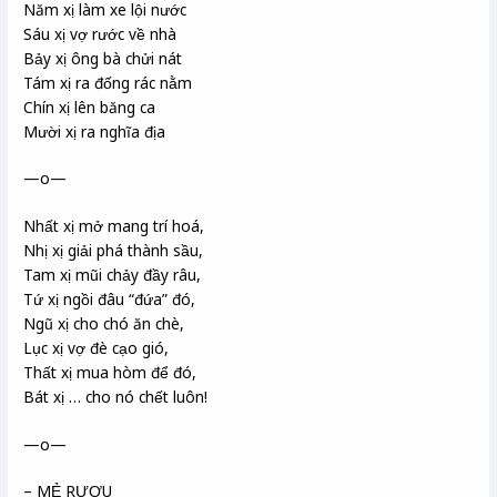
Năm xị làm xe lội nước
Sáu xị vợ rước về nhà
Bảy xị ông bà chửi nát
Tám xị ra đống rác nằm
Chín xị lên băng ca
Mười xị ra nghĩa địa
—o—
Nhất xị mở mang trí hoá,
Nhị xị giải phá thành sầu,
Tam xị mũi chảy đầy râu,
Tứ xị ngồi đâu “đứa” đó,
Ngũ xị cho chó ăn chè,
Lục xị vợ đè cạo gió,
Thất xị mua hòm để đó,
Bát xị … cho nó chết luôn!
—o—
– MẺ RƯỢU