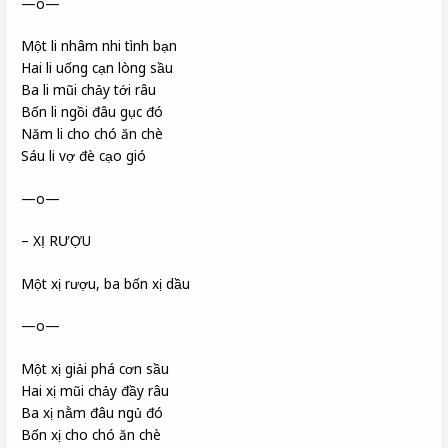
—o—
Một li nhâm nhi tình bạn
Hai li uống cạn lòng sầu
Ba li mũi chảy tới râu
Bốn li ngồi đâu gục đó
Năm li cho chó ăn chè
Sáu li vợ đè cạo gió
—o—
– XỊ RƯỢU
Một xị rượu, ba bốn xị dầu
—o—
Một xị giải phá cơn sầu
Hai xị mũi chảy đầy râu
Ba xị nằm đâu ngủ đó
Bốn xị cho chó ăn chè