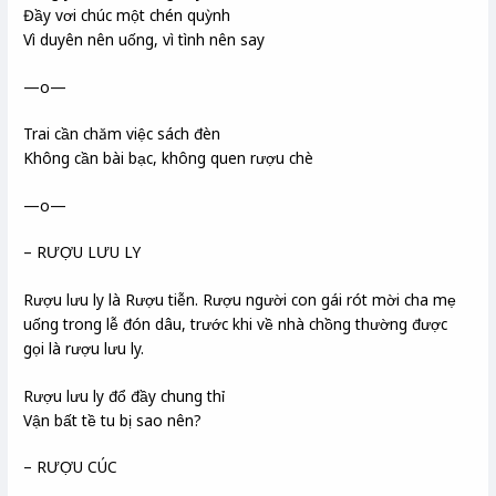
Đầy vơi chúc một chén quỳnh
Vì duyên nên uống, vì tình nên say
—o—
Trai cần chăm việc sách đèn
Không cần bài bạc, không quen rượu chè
—o—
– RƯỢU LƯU LY
Rượu lưu ly là Rượu tiễn. Rượu người con gái rót mời cha mẹ
uống trong lễ đón dâu, trước khi về nhà chồng thường được
gọi là rượu lưu ly.
Rượu lưu ly đổ đầy chung thỉ
Vận bất tề tu bị sao nên?
– RƯỢU CÚC