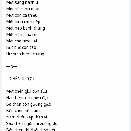
Một sàng bánh ú
Một hũ rượu ngon
Một con cá thiều
Một niêu cơm nếp
Một nẹp bánh chưng
Một nừng lúa ré
Một ché rượu lạt
Bục bạc con tao
Hư hư, chựng chựng.
—o—
– CHÉN RƯỢU
Một chén giải cơn sầu
Hai chén còn nhơn đạo
Ba chén còn gượng gạo
Bốn chén nổi sân si
Năm chén sập thần vì
Sáu chén ngồi ghì xuống đó
Bảy chén thì đuổi chẳng đi