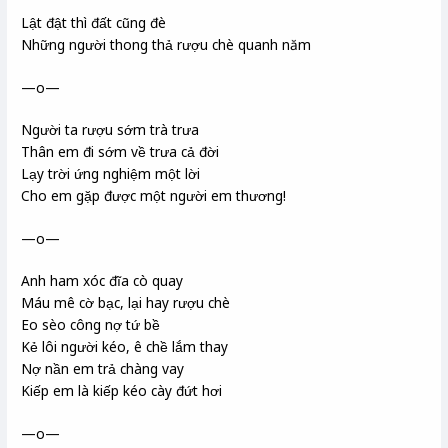
Lật đật thì đất cũng đè
Những người thong thả rượu chè quanh năm
—o—
Người ta rượu sớm trà trưa
Thân em đi sớm về trưa cả đời
Lạy trời ứng nghiệm một lời
Cho em gặp được một người em thương!
—o—
Anh ham xóc đĩa cò quay
Máu mê cờ bạc, lại hay rượu chè
Eo sèo công nợ tứ bề
Kẻ lôi người kéo, ê chề lắm thay
Nợ nần em trả chàng vay
Kiếp em là kiếp kéo cày đứt hơi
—o—