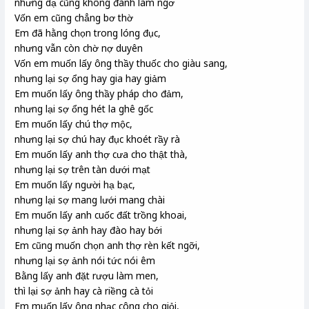
nhưng dạ cũng không đành làm ngơ
Vốn em cũng chẳng bơ thờ
Em đã hằng chọn trong lóng đục,
nhưng vẫn còn chờ nợ duyên
Vốn em muốn lấy ông thầy thuốc cho giàu sang,
nhưng lại sợ ổng hay gia hay giảm
Em muốn lấy ông thầy pháp cho đảm,
nhưng lại sợ ổng hét la ghê gốc
Em muốn lấy chú thợ mộc,
nhưng lại sợ chú hay đục khoét rầy rà
Em muốn lấy anh thợ cưa cho thật thà,
nhưng lại sợ trên tàn dưới mạt
Em muốn lấy người hạ bạc,
nhưng lại sợ mang lưới mang chài
Em muốn lấy anh cuốc đất trồng khoai,
nhưng lại sợ ảnh hay đào hay bới
Em cũng muốn chọn anh thợ rèn kết ngỡi,
nhưng lại sợ ảnh nói tức nói êm
Bằng lấy anh đặt rượu làm men,
thì lại sợ ảnh hay cà riềng cà tỏi
Em muốn lấy ông nhạc công cho giỏi,