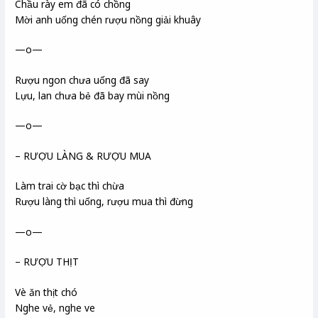
Chầu rày em đã có chồng
Mời anh uống chén rượu nồng giải khuây
—o—
Rượu ngon chưa uống đã say
Lựu, lan chưa bẻ đã bay mùi nồng
—o—
– RƯỢU LÀNG & RƯỢU MUA
Làm trai cờ bạc thì chừa
Rượu làng thì uống, rượu mua thì đừng
—o—
– RƯỢU THỊT
Vè ăn thịt chó
Nghe vẻ, nghe ve