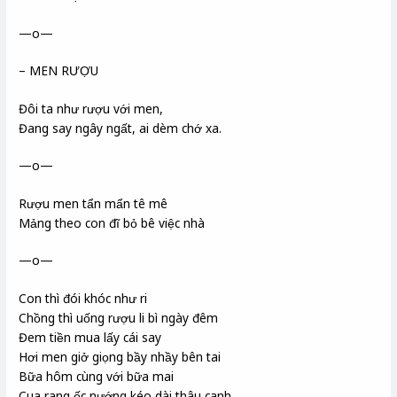
—o—
– MEN RƯỢU
Đôi ta như rượu với men,
Đang say ngây ngất, ai dèm chớ xa.
—o—
Rượu men tẩn mẩn tê mê
Mảng theo con đĩ bỏ bê việc nhà
—o—
Con thì đói khóc như ri
Chồng thì uống rượu li bì ngày đêm
Đem tiền mua lấy cái say
Hơi men giở giọng bầy nhầy bên tai
Bữa hôm cùng với bữa mai
Cua rang ốc nướng kéo dài thâu canh