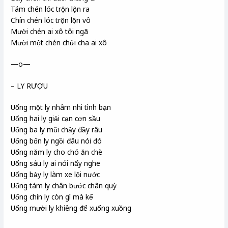
Tám chén lóc trộn lộn ra
Chín chén lóc trộn lộn vô
Mười chén ai xô tôi ngã
Mười một chén chửi cha ai xô
—o—
– LY RƯỢU
Uống một ly nhâm nhi tình bạn
Uống hai ly giải cạn cơn sầu
Uống ba ly mũi chảy đầy râu
Uống bốn ly ngồi đâu nói đó
Uống năm ly cho chó ăn chè
Uống sáu ly ai nói nấy nghe
Uống bảy ly làm xe lội nước
Uống tám ly chân bước chân quỳ
Uống chín ly còn gì mà kể
Uống mười ly khiêng để xuống xuồng