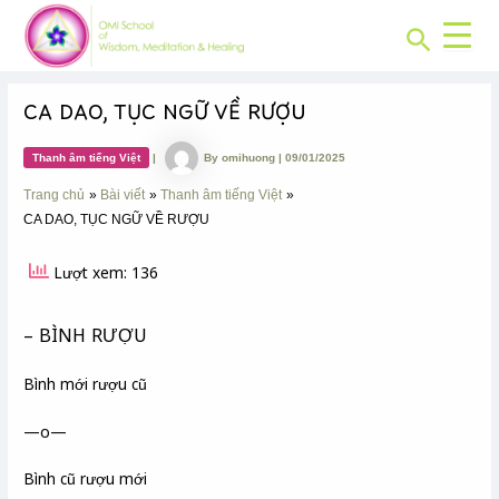
CHUYÊN
Skip
Post
MỤC:
Search
to
navigation
content
CA DAO, TỤC NGỮ VỀ RƯỢU
Thanh âm tiếng Việt
|
By
omihuong
|
09/01/2025
Trang chủ
Bài viết
Thanh âm tiếng Việt
CA DAO, TỤC NGỮ VỀ RƯỢU
Lượt xem: 136
– BÌNH RƯỢU
Bình mới rượu cũ
—o—
Bình cũ rượu mới