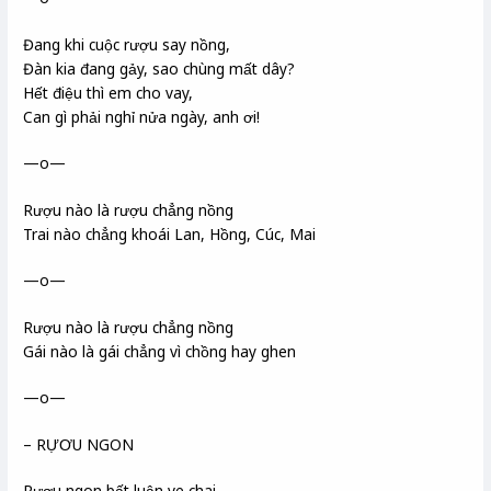
Đang khi cuộc rượu say nồng,
Đàn kia đang gảy, sao chùng mất dây?
Hết điệu thì em cho vay,
Can gì phải nghỉ nửa ngày, anh ơi!
—o—
Rượu nào là rượu chẳng nồng
Trai nào chẳng khoái Lan, Hồng, Cúc, Mai
—o—
Rượu nào là rượu chẳng nồng
Gái nào là gái chẳng vì chồng hay ghen
—o—
– RỰƠU NGON
Rượu ngon bất luận ve chai