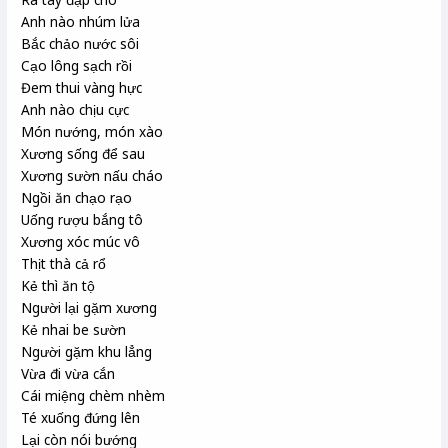
Anh nào nhúm lửa
Bắc chảo nước sôi
Cạo lông sạch rồi
Đem thui vàng hực
Anh nào chịu cực
Món nướng, món xào
Xương sống để sau
Xương sườn nấu cháo
Ngồi ăn chạo rạo
Uống rượu bắng tô
Xương xóc múc vô
Thịt thà cả rổ
Kẻ thì ăn tộ
Người lại gặm xương
Kẻ nhai be sườn
Người gặm khu lẳng
Vừa đi vừa cắn
Cái miệng chèm nhèm
Té xuống đứng lên
Lại còn nói bướng