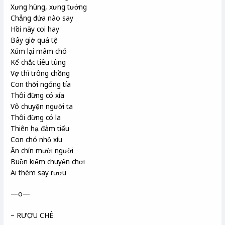
Xưng hùng, xưng tướng
Chẳng đứa nào say
Hồi nãy coi hay
Bây giờ quá tệ
Xúm lại mâm chó
Kể chắc tiêu tùng
Vợ thì trông chồng
Con thời ngóng tía
Thôi đừng có xía
Vô chuyện người ta
Thôi đừng có la
Thiên hạ đàm tiếu
Con chó nhỏ xíu
Ăn chín mười người
Buồn kiếm chuyện chơi
Ai thèm say rượu
—o—
– RƯỢU CHÈ