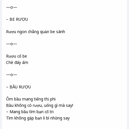
—o—
– BE RƯỢU
Rượu ngon chẳng quản be sành
—o—
Rượu cổ be
Chè đáy ấm
—o—
– BẦU RƯỢU
Ôm bầu mang tiếng thị phi
Bầu không có rượu, uống gì mà say!
– Mang bầu tìm bạn cố tri
Tìm không gặp bạn li bì những say