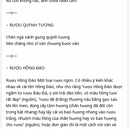
Ru con không hát, anh chừa rượu tăm
—o—
– RƯỢU QUỲNH TƯƠNG
Chén ngà sánh giọng quỳnh tương
Mời chàng nho sĩ văn chương bước vào
—o—
– RƯỢU HỒNG ĐÀO
Rượu Hồng Đào Một loại rượu ngon. Có nhiều ý kiến khác
nhau về cái tên Hồng Đào, như cho rằng “rượu Hồng Đào được
ngâm từ rượu Bàu Đá, ủ với trái đào tiên, có màu hồng tươi
rất đẹp” (nguồn), “rượu đế (trắng) thường nấu bằng gạo sau
khi lên men, dùng cây tăm hương (chân hương đã đốt còn
trong bát nhang) hay lấy cái vỏ bao hương nhúng vào rượu
trắng, nhuộm màu hồng của chân hương hay vỏ bao hương
cho rượu” (nguồn), hoặc đơn giản chỉ là một cách nói văn vẻ