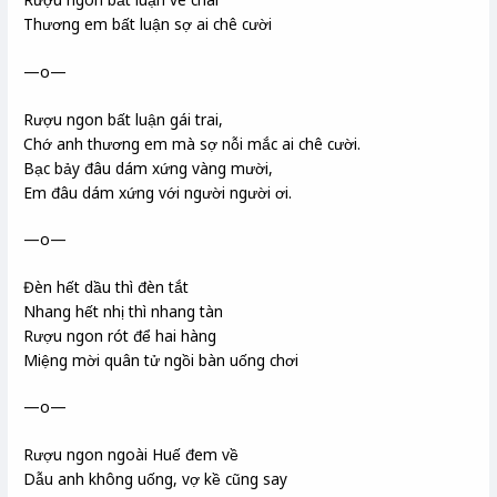
Thương em bất luận sợ ai chê cười
—o—
Rượu ngon bất luận gái trai,
Chớ anh thương em mà sợ nỗi mắc ai chê cười.
Bạc bảy đâu dám xứng vàng mười,
Em đâu dám xứng với người người ơi.
—o—
Đèn hết dầu thì đèn tắt
Nhang hết nhị thì nhang tàn
Rượu ngon rót để hai hàng
Miệng mời quân tử ngồi bàn uống chơi
—o—
Rượu ngon ngoài Huế đem về
Dẫu anh không uống, vợ kề cũng say