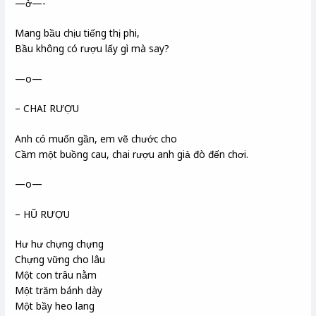
—ở—-
Mang bầu chịu tiếng thị phi,
Bầu không có rượu lấy gì mà say?
—o—
– CHAI RƯỢU
Anh có muốn gần, em vẽ chước cho
Cầm một buồng cau, chai rượu anh giả đò đến chơi.
—o—
– HŨ RƯỢU
Hư hư chựng chựng
Chựng vững cho lâu
Một con trâu nằm
Một trăm bánh dày
Một bầy heo lang