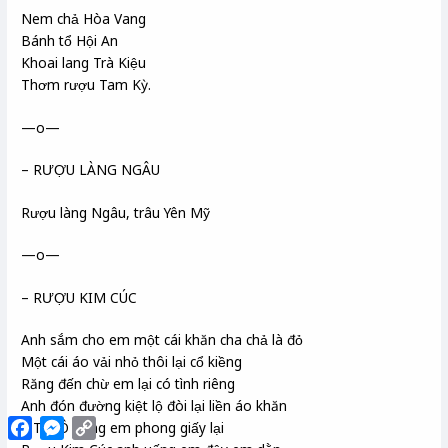
Nem chả Hòa Vang
Bánh tổ Hội An
Khoai lang Trà Kiệu
Thơm rượu Tam Kỳ.
—o—
– RƯỢU LÀNG NGÂU
Rượu làng Ngâu, trâu Yên Mỹ
—o—
– RƯỢU KIM CÚC
Anh sắm cho em một cái khăn cha chả là đỏ
Một cái áo vải nhỏ thôi lại cổ kiềng
Răng đến chừ em lại có tình riêng
Anh đón đường kiệt lộ đòi lại liền áo khăn
Facebook
Messenger
Copy
– Trà Ô Long em phong giấy lại
Link