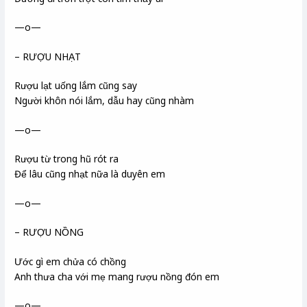
—o—
– RƯỢU NHẠT
Rượu lạt uống lắm cũng say
Người khôn nói lắm, dẫu hay cũng nhàm
—o—
Rượu từ trong hũ rót ra
Để lâu cũng nhạt nữa là duyên em
—o—
– RƯỢU NỒNG
Ước gì em chửa có chồng
Anh thưa cha với mẹ mang rượu nồng đón em
—o—