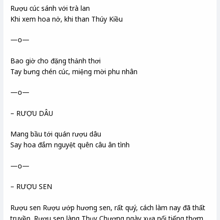
Rượu cúc sánh với trà lan
Khi xem hoa nở, khi than Thúy Kiều
—o—
Bao giờ cho đặng thảnh thơi
Tay bưng chén cúc, miệng mời phu nhân
—o—
– RƯỢU DÂU
Mang bầu tới quán rượu dâu
Say hoa đắm nguyệt quên câu ân tình
—o—
– RƯỢU SEN
Rượu sen Rượu ướp hương sen, rất quý, cách làm nay đã thất
truyền. Rượu sen làng Thụy Chương ngày xưa nổi tiếng thơm