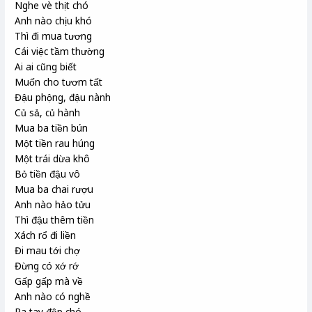
Nghe vè thịt chó
Anh nào chịu khó
Thì đi mua tương
Cái việc tầm thường
Ai ai cũng biết
Muốn cho tươm tất
Đậu phộng, đậu nành
Củ sả, củ hành
Mua ba tiền bún
Một tiền rau húng
Một trái dừa khô
Bỏ tiền đậu vô
Mua ba chai rượu
Anh nào hảo tửu
Thì đậu thêm tiền
Xách rổ đi liền
Đi mau tới chợ
Đừng có xớ rớ
Gấp gấp mà về
Anh nào có nghề
Ra tay đập chó