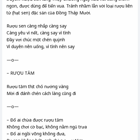
ngon, được dùng để tiến vua. Tránh nhầm lẫn với loại rượu liên
tử (hạt sen) đặc sản của Đồng Tháp Mười.
Rượu sen càng nhắp càng say
Càng yêu vì nết, càng say vì tình
Đầy vơi chúc một chén quỳnh
Vì duyên nên uống, vì tình nên say
—o—
– RƯỢU TĂM
Rượu tăm thịt chó nướng vàng
Mời đi đánh chén cách làng cũng đi
—o—
– Đố ai chừa được rượu tăm
Không chơi cờ bạc, không nằm ngủ trưa
– Đố ai ngồi võng không đưa,