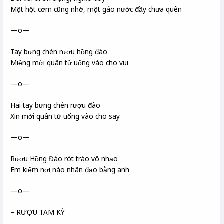
Một hột cơm cũng nhớ, một gáo nước đầy chưa quên
—o—
Tay bưng chén rượu hồng đào
Miệng mời quân tử uống vào cho vui
—o—
Hai tay bưng chén rượu đào
Xin mời quân tử uống vào cho say
—o—
Rượu Hồng Đào rót trào vô nhạo
Em kiếm nơi nào nhân đạo bằng anh
—o—
– RƯỢU TAM KỲ