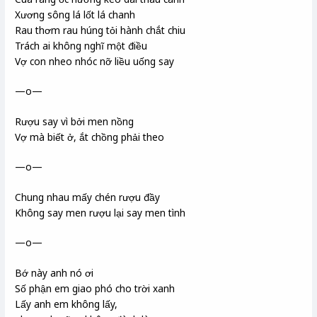
Xương sông lá lốt lá chanh
Rau thơm rau húng tỏi hành chắt chiu
Trách ai không nghĩ một điều
Vợ con nheo nhóc nỡ liều uống say
—o—
Rượu say vì bởi men nồng
Vợ mà biết ở, ắt chồng phải theo
—o—
Chung nhau mấy chén rượu đầy
Không say men rượu lại say men tình
—o—
Bớ này anh nó ơi
Số phận em giao phó cho trời xanh
Lấy anh em không lấy,