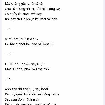
Lấy chồng gặp phải kẻ tồi
Cho nên lòng những bồi hồi đắng cay
Cả ngày chỉ rượu với say
Khi nay thuốc phiện khi mai tài bàn
—o—
Ai ơi chớ uống mà say
Họ hàng ghét bỏ, chê bai lắm lời
—o—
Lờ đờ như người say rượu
Mắt đỏ hoe, phải liệu mà chơi
—o—
Anh say chi say hủy say hoài
Đã say quá chén còn nài uống thêm
Say sưa đôi mắt lim dim
Đường đi trơn trợt còn tìm thấy ai