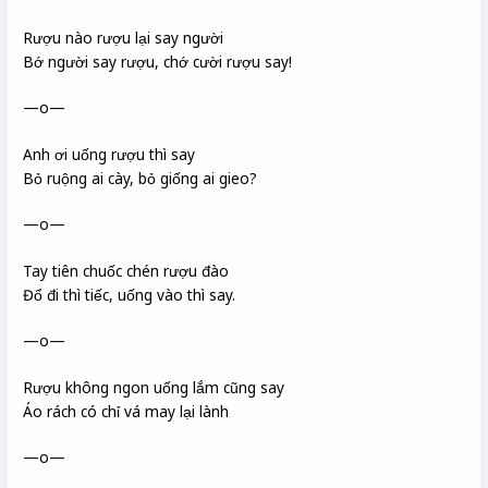
Rượu nào rượu lại say người
Bớ người say rượu, chớ cười rượu say!
—o—
Anh ơi uống rượu thì say
Bỏ ruộng ai cày, bỏ giống ai gieo?
—o—
Tay tiên chuốc chén rượu đào
Đổ đi thì tiếc, uống vào thì say.
—o—
Rượu không ngon uống lắm cũng say
Áo rách có chỉ vá may lại lành
—o—