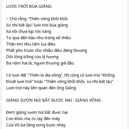
LƯỚI TRỜI BỦA GIĂNG
– Chữ rằng “Thiên võng khôi khôi
Sơ nhi bất lậu” lưới trời bủa giăng
Xa xôi chưa kịp nói năng
Từ qua đến bậu như trăng xế chiều
Thân em như tấm lụa điều
Phất phơ trước chợ nhiều điều đáng thương
Dốc lòng trồng cửu lý hương
Ba năm hai lá, người thương giã đầu
Có lưới đất “Thiên la địa võng”, thì cũng có lưới trời “Không
thoát lưới trời” hoặc “Thiên võng khôi khôi, sơ nhi bất lậu”.
Lưới trời này liên quan đến ông Giăng.
GIĂNG SƯỜN NÚI BẮT ĐƯỢC NAI : GIĂNG VÕNG
Đem giăng sườn núi bắt được nai
Con khóc mẹ ru cậy đến mày
Cửa Võ ba tầng xong bước nhảy