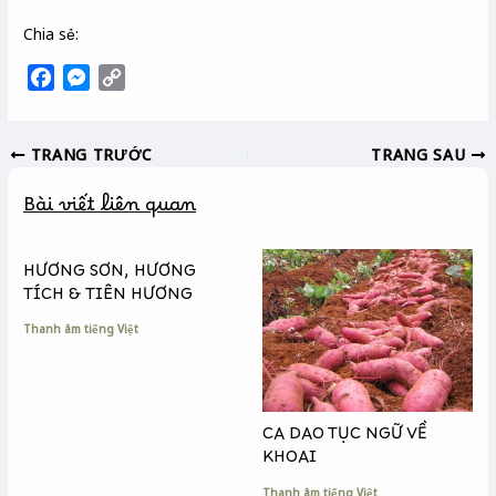
Chia sẻ:
F
M
C
a
e
o
c
s
p
TRANG TRƯỚC
TRANG SAU
e
s
y
b
e
L
Bài viết liên quan
o
n
i
o
g
n
k
e
k
HƯƠNG SƠN, HƯƠNG
r
TÍCH & TIÊN HƯƠNG
Thanh âm tiếng Việt
CA DAO TỤC NGỮ VỀ
KHOAI
Thanh âm tiếng Việt