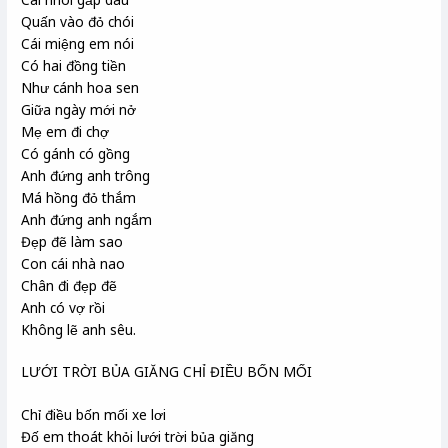
Quấn vào đỏ chói
Cái miệng em nói
Có hai đồng tiền
Như cánh hoa sen
Giữa ngày mới nở
Mẹ em đi chợ
Có gánh có gồng
Anh đứng anh trông
Má hồng đỏ thắm
Anh đứng anh ngắm
Đẹp đẽ làm sao
Con cái nhà nao
Chân đi đẹp đẽ
Anh có vợ rồi
Không lẽ anh sêu.
LƯỚI TRỜI BỦA GIĂNG CHỈ ĐIỀU BỐN MỐI
Chỉ điều bốn mối xe lơi
Đố em thoát khỏi lưới trời bủa giăng