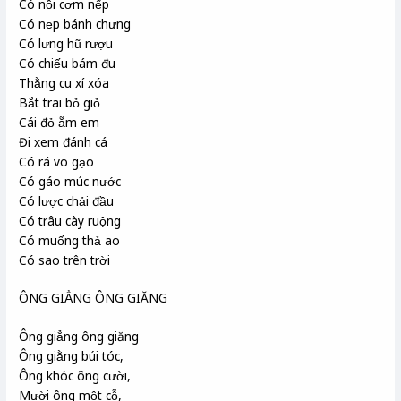
Có nồi cơm nếp
Có nẹp bánh chưng
Có lưng hũ rượu
Có chiếu bám đu
Thằng cu xí xóa
Bắt trai bỏ giỏ
Cái đỏ ẵm em
Đi xem đánh cá
Có rá vo gạo
Có gáo múc nước
Có lược chải đầu
Có trâu cày ruộng
Có muống thả ao
Có sao trên trời
ÔNG GIẲNG ÔNG GIĂNG
Ông giẳng ông giăng
Ông giằng búi tóc,
Ông khóc ông cười,
Mười ông một cỗ,