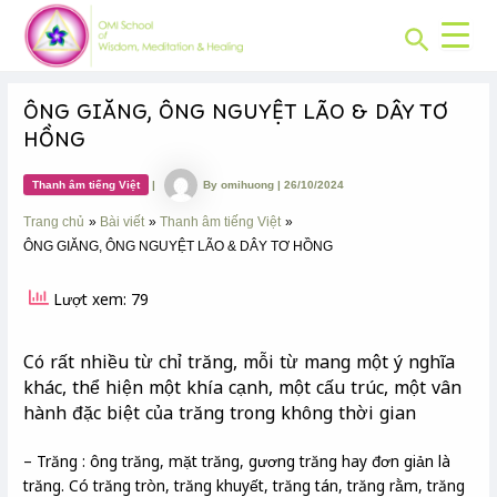
CHUYÊN
Skip
Post
MỤC:
Search
to
navigation
content
ÔNG GIĂNG, ÔNG NGUYỆT LÃO & DÂY TƠ
HỒNG
Thanh âm tiếng Việt
|
By
omihuong
|
26/10/2024
Trang chủ
Bài viết
Thanh âm tiếng Việt
ÔNG GIĂNG, ÔNG NGUYỆT LÃO & DÂY TƠ HỒNG
Lượt xem: 79
Có rất nhiều từ chỉ trăng, mỗi từ mang một ý nghĩa
khác, thể hiện một khía cạnh, một cấu trúc, một vân
hành đặc biệt của trăng trong không thời gian
– Trăng : ông trăng, mặt trăng, gương trăng hay đơn giản là
trăng. Có trăng tròn, trăng khuyết, trăng tán, trăng rằm, trăng