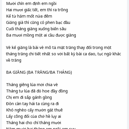
Mười chín em định em ngồi
Hai mươi giấc tết, em thì ra trông
Kể từ hăm mốt nửa đêm
Giăng già thì cũng có phen bạc đầu
Cuối tháng giăng xuống biển sâu
Ba mươi mồng một ai cầu được giăng
Vè kể giăng là bài vè mô tả mặt trăng thay đổi trong một
tháng trăng chi tiết nhất so với bất kỳ bài ca dao, tục ngữ khác
về trăng
BA GIĂNG (BA TRĂNG/BA THÁNG)
Tháng giêng lúa mới chia vè
Tháng tư lúa đã đỏ hoe đầy đồng
Chị em đi sắp gánh gồng
Đòn càn tay hái ta cùng ra đi
Khó nghèo cấy mướn gặt thuê
Lấy công đổi của chớ hề lụy ai
Tháng hai cho chí tháng mười
Năm mười hai tháng em ngồi em suy