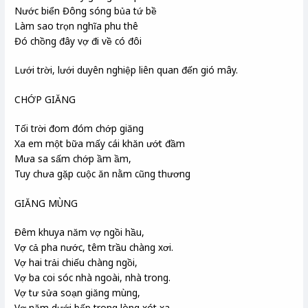
Nước biển Đông sóng bủa tứ bề
Làm sao trọn nghĩa phu thê
Đó chồng đây vợ đi về có đôi
Lưới trời, lưới duyên nghiệp liên quan đến gió mây.
CHỚP GIĂNG
Tối trời đom đóm chớp giăng
Xa em một bữa mấy cái khăn ướt đầm
Mưa sa sấm chớp ầm ầm,
Tuy chưa gặp cuộc ăn nằm cũng thương
GIĂNG MÙNG
Đêm khuya năm vợ ngồi hầu,
Vợ cả pha nước, têm trầu chàng xơi.
Vợ hai trải chiếu chàng ngồi,
Vợ ba coi sóc nhà ngoài, nhà trong.
Vợ tư sửa soạn giăng mùng,
Vợ năm dưới bếp trong lòng xót xa.