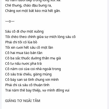
Chè thưng, cháo đậu bưng ra,
Chàng xơi một bát kẻo mà hết gân.
—o—
Sáu cô đi chợ một xuồng
Tôi chèo theo chính giữa sợ mích lòng sáu cô
Phải chi tôi có lúa bồ
Tôi xin cưới hết sáu cô một lần
Cô hai mua tảo bán tần
Cô ba sắc thuốc dưỡng thân mẹ già
Cô tư nấu nước pha trà
Cô năm coi cửa coi nhà ngoài trong
Cô sáu trải chiếu, giăng mùng
Cô bảy san sẻ tình chung với mình
Phải chi cả sáu cô thuận tình
Trai năm thê bảy thiếp, vợ mình đông vui
GIĂNG TƠ NGÃI TẰM