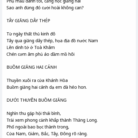
Phụ mẫu đánh tôi, căng nọc giăng nài
Sao anh đứng đó cười hoài không can?
TÂY GIĂNG DÂY THÉP
Từ ngày thất thủ kinh đô
Tây qua giăng dây thép, họa địa đồ nước Nam
Lên dinh tớ ở Toà Khâm
Chén cơm âm phủ áo dầm mồ hôi
BUỒM GIĂNG HAI CÁNH
Thuyền xuôi ra cửa Khánh Hòa
Buồm giăng hai cánh dạ em đà héo hon.
DƯỚI THUYỀN BUỒM GIĂNG
Nghìn thu gặp hội thái bình,
Trải xem phong cảnh khắp thành Thăng Long.
Phố ngoài bao bọc thành trong,
Cửa Nam, Giám, Bắc, Tây, Đông rõ ràng.