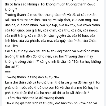
thì có làm sao không ? Tôi không muốn trưởng thành được
không ?
Trưởng thành là mục đích chung của mỗi và tất cả các sự tồn
tại, của đứa trẻ sơ sinh, của người sắp chết, của đàn ông, của
đàn bà, của hôn nhân, của học tập, của nội trợ, của chiến tranh,
của tôn giáo, của giải trí, của chim, của thú, của đá, của nước,
của mặt trăng, của mặt trời, của nguyên tử, của tế bào, của
linh hồn, của vía phách, của ma, của quỷ, của Phật, của Chúa,
của Tiên ….
Cái gì tự tồn tại đến đâu thì tự trưởng thành và biết rằng mình
trưởng thành đến đó. Cho nên, câu hỏi “Trưởng thành hay
không trưởng thành ?” cũng chính là câu hỏi “Tồn tại hay không
tồn tại ?”.
===
Trưởng thành là tăng dần sự tự chủ.
Làm chủ thân thể và tự chủ thân thể là cái gì và để làm gì ? Tôi
phải chăm sóc sức khoẻ cho con tôi và cho cha mẹ tôi hay họ
phải tự lo thân thể của họ như tôi chỉ tự lo cái thân tôi ?
– Làm chủ thân thể là để trưởng thành
Thờ cúng gia tiên sinh ra từ đâu, đặt ban thờ như thế nào và