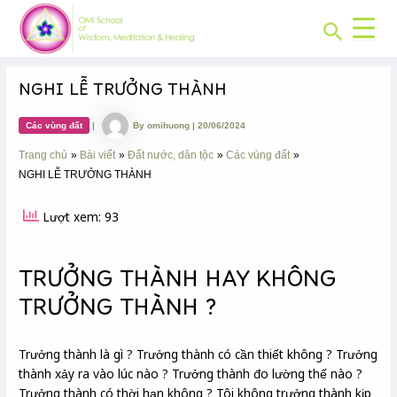
CHUYÊN
Skip
Post
MỤC:
Search
to
navigation
content
NGHI LỄ TRƯỞNG THÀNH
Các vùng đất
|
By
omihuong
|
20/06/2024
Trang chủ
Bài viết
Đất nước, dân tộc
Các vùng đất
NGHI LỄ TRƯỞNG THÀNH
Lượt xem: 93
TRƯỞNG THÀNH HAY KHÔNG
TRƯỞNG THÀNH ?
Trưởng thành là gì ? Trưởng thành có cần thiết không ? Trưởng
thành xảy ra vào lúc nào ? Trưởng thành đo lường thế nào ?
Trưởng thành có thời hạn không ? Tôi không trưởng thành kịp