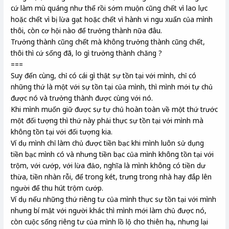
cứ làm mù quáng như thế rồi sớm muộn cũng chết vì lao lực
hoặc chết vì bị lừa gạt hoặc chết vì hành vi ngu xuẩn của mình
thôi, còn cơ hội nào để trưởng thành nữa đâu.
Trưởng thành cũng chết mà không trưởng thành cũng chết,
thôi thì cứ sống đã, lo gì trưởng thành chăng ?
===
Suy đến cùng, chỉ có cái gì thật sự tồn tại với mình, chỉ có
những thứ là một với sự tồn tại của mình, thì mình mới tự chủ
được nó và trưởng thành được cùng với nó.
Khi mình muốn giữ được sự tự chủ hoàn toàn về một thứ trước
một đối tượng thì thứ này phải thực sự tồn tại với mình mà
không tồn tại với đối tượng kia.
Ví dụ mình chỉ làm chủ được tiền bạc khi mình luôn sử dụng
tiền bạc mình có và nhưng tiền bạc của mình không tồn tại với
trộm, với cướp, với lừa đảo, nghĩa là mình không có tiền dư
thừa, tiền nhàn rỗi, để trong két, trưng trong nhà hay đắp lên
người để thu hút trộm cướp.
Ví dụ nếu những thứ riêng tư của mình thực sự tồn tại với mình
nhưng bí mật với người khác thì mình mới làm chủ được nó,
còn cuộc sống riêng tư của mình lồ lộ cho thiên hạ, nhưng lại