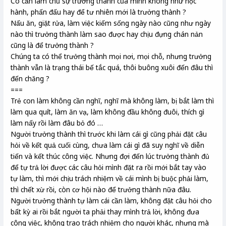
Có cần làm chủ sự trưởng thành của mình không như học
hành, phấn đấu hay để tư nhiên mới là trưởng thành ?
Nấu ăn, giặt rửa, làm việc kiếm sống ngày nào cũng như ngày
nào thì trưởng thành làm sao được hay chịu đựng chán nản
cũng là để trưởng thành ?
Chúng ta có thể trưởng thành mọi nơi, mọi chỗ, nhưng trưởng
thành vẫn là trạng thái bế tắc quá, thôi buông xuôi đến đâu thì
đến chăng ?
===
Trẻ con làm không cần nghĩ, nghĩ mà không làm, bị bắt làm thì
làm qua quít, làm ăn vạ, làm không đầu không đuôi, thích gì
làm nấy rồi làm đâu bỏ đó …
Người trưởng thành thì trước khi làm cái gì cũng phải đặt câu
hỏi về kết quả cuối cùng, chưa làm cái gì đã suy nghĩ về diễn
tiến và kết thúc công việc. Nhưng đợi đến lúc trưởng thành đủ
để tự trả lời được các câu hỏi mình đặt ra rồi mới bắt tay vào
tự làm, thì mới chịu trách nhiệm về cái mình bị buộc phải làm,
thì chết xừ rồi, còn cơ hội nào để trưởng thành nữa đâu.
Người trưởng thành tự làm cái cần làm, không đặt câu hỏi cho
bất kỳ ai rồi bắt người ta phải thay mình trả lời, không đưa
công việc, không trao trách nhiệm cho người khác, nhưng mà