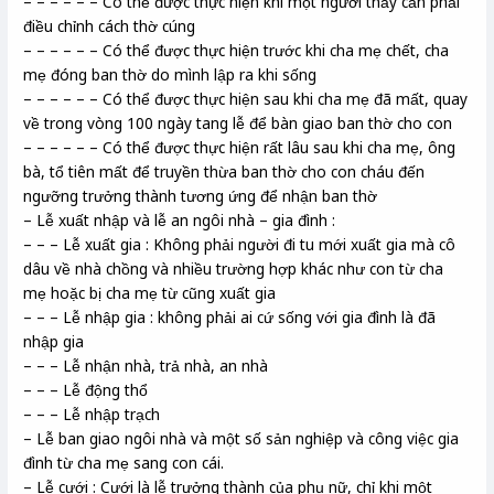
– – – – – – Có thể được thực hiện khi một người thấy cần phải
điều chỉnh cách thờ cúng
– – – – – – Có thể được thực hiện trước khi cha mẹ chết, cha
mẹ đóng ban thờ do mình lập ra khi sống
– – – – – – Có thể được thực hiện sau khi cha mẹ đã mất, quay
về trong vòng 100 ngày tang lễ để bàn giao ban thờ cho con
– – – – – – Có thể được thực hiện rất lâu sau khi cha mẹ, ông
bà, tổ tiên mất để truyền thừa ban thờ cho con cháu đến
ngưỡng trưởng thành tương ứng để nhận ban thờ
– Lễ xuất nhập và lễ an ngôi nhà – gia đình :
– – – Lễ xuất gia : Không phải người đi tu mới xuất gia mà cô
dâu về nhà chồng và nhiều trường hợp khác như con từ cha
mẹ hoặc bị cha mẹ từ cũng xuất gia
– – – Lễ nhập gia : không phải ai cứ sống với gia đình là đã
nhập gia
– – – Lễ nhận nhà, trả nhà, an nhà
– – – Lễ động thổ
– – – Lễ nhập trạch
– Lễ ban giao ngôi nhà và một số sản nghiệp và công việc gia
đình từ cha mẹ sang con cái.
– Lễ cưới : Cưới là lễ trưởng thành của phụ nữ, chỉ khi một