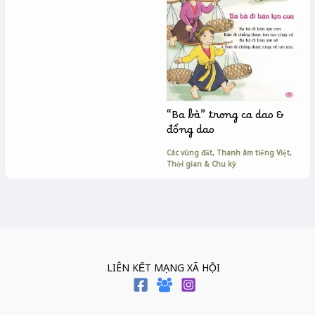
“Ba bà” trong ca dao &
đồng dao
Các vùng đất
,
Thanh âm tiếng Việt
,
Thời gian & Chu kỳ
LIÊN KẾT MẠNG XÃ HỘI