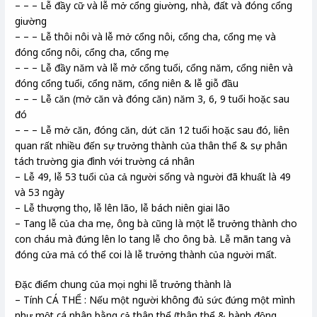
– – – Lễ đầy cữ và lễ mở cổng giường, nhà, đất và đóng cổng
giường
– – – Lễ thôi nôi và lễ mở cổng nôi, cổng cha, cổng mẹ và
đóng cổng nôi, cổng cha, cổng mẹ
– – – Lễ đầy năm và lễ mở cổng tuổi, cổng năm, cổng niên và
đóng cổng tuổi, cổng năm, cổng niên & lễ giỗ đầu
– – – Lễ căn (mở căn và đóng căn) năm 3, 6, 9 tuổi hoặc sau
đó
– – – Lễ mở căn, đóng căn, dứt căn 12 tuổi hoặc sau đó, liên
quan rất nhiều đến sự trưởng thành của thân thể & sự phân
tách trường gia đình với trường cá nhân
– Lễ 49, lễ 53 tuổi của cả người sống và người đã khuất là 49
và 53 ngày
– Lễ thượng thọ, lễ lên lão, lễ bách niên giai lão
– Tang lễ của cha mẹ, ông bà cũng là một lễ trưởng thành cho
con cháu mà đứng lên lo tang lễ cho ông bà. Lễ mãn tang và
đóng cửa mả có thể coi là lễ trưởng thành của người mất.
Đặc điểm chung của mọi nghi lễ trưởng thành là
– Tính CÁ THỂ : Nếu một người không đủ sức đứng một mình
như một cá nhân bằng cả thân thể (thân thể & hành động