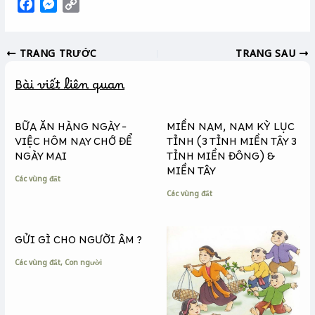
F
M
C
a
e
o
c
s
p
TRANG TRƯỚC
TRANG SAU
e
s
y
b
e
L
Bài viết liên quan
o
n
i
o
g
n
k
e
k
BỮA ĂN HÀNG NGÀY –
MIỀN NAM, NAM KỲ LỤC
r
VIỆC HÔM NAY CHỚ ĐỂ
TỈNH (3 TỈNH MIỀN TÂY 3
NGÀY MAI
TỈNH MIỀN ĐÔNG) &
MIỀN TÂY
Các vùng đất
Các vùng đất
GỬI GÌ CHO NGƯỜI ÂM ?
Các vùng đất
,
Con người