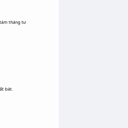
 tám tháng tư
t bát.