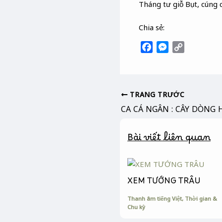
Tháng tư giỗ Bụt, cúng 
Chia sẻ:
F
M
C
a
e
o
c
s
p
e
s
y
b
e
L
TRANG TRƯỚC
o
n
i
o
g
n
k
e
k
Bài viết liên quan
r
XEM TƯỚNG TRÂU
Thanh âm tiếng Việt
,
Thời gian &
Chu kỳ