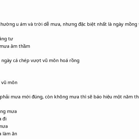
thường u ám và trời dễ mưa, nhưng đặc biệt nhất là ngày mồng
áng tư
ó mưa âm thầm
 ngày cá chép vượt vũ môn hoá rồng
t vũ môn
hải mưa mới đúng, còn không mưa thì sẽ báo hiệu một năm thấ
ông mưa
 đi
 mưa
a làm ăn