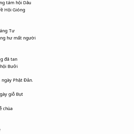
g tám hội Dâu
về Hội Gióng
áng Tư
ũng hư mất người
ng đã tan
 hội Bưởi
 ngày Phật Đản.
gày giỗ Bụt
lễ chùa
e