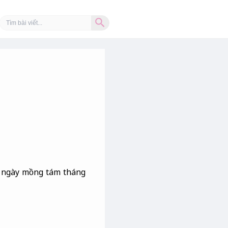
Search Button
Search
for:
à ngày mồng tám tháng