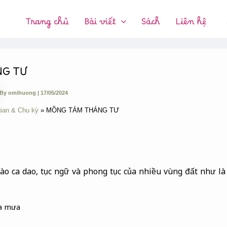
CHUYÊN
MỤC:
Trang chủ
Bài viết
Sách
Liên hệ
NG TƯ
By
omihuong
|
17/05/2024
gian & Chu kỳ
MỒNG TÁM THÁNG TƯ
ào ca dao, tục ngữ và phong tục của nhiều vùng đất như l
ùa mưa