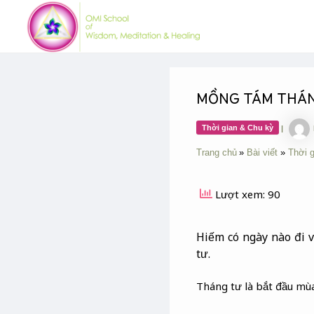
Skip
Post
to
navigation
content
MỒNG TÁM THÁ
Thời gian & Chu kỳ
|
Trang chủ
Bài viết
Thời 
Lượt xem: 90
Hiếm có ngày nào đi v
tư.
Tháng tư là bắt đầu m