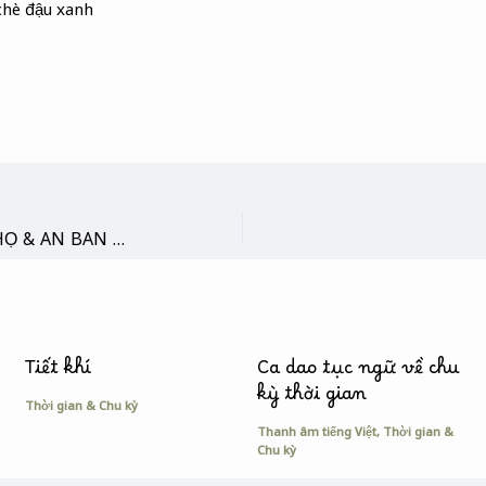
chè đậu xanh
CA CÁ NGÂN : CÂY DÒNG HỌ & AN BAN THỜ – Chu di & Đổi họ
Tiết khí
Ca dao tục ngữ về chu
kỳ thời gian
Thời gian & Chu kỳ
Thanh âm tiếng Việt
,
Thời gian &
Chu kỳ