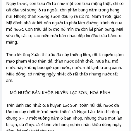
Ngày trước, con trâu đá to như một con trâu mộng thật, chỉ có
cái đầu với sừng lộ ra ngoài, còn phần bụng nằm trong hang
núi. Những thăn xương sườn đều lộ ra rất rõ. Năm 1958, giặc
Mỹ đánh phá ác liệt nên người ta phải làm đường tránh đi qua
mó nước. Con trâu đá bị cho nổ mìn chỉ còn lại phần bụng. Mãi
vừa rồi, các cụ cao niên mới bàn nhau đắp lại đầu trâu bằng xi
măng.
Theo lời ông Xuân thì trâu đá này thiêng lắm, rất ít người giám
mạo phạm vì sợ thần đá, thần nước đánh chết. Mùa hạ, mó
nước này không bao giờ cạn nước, nước mát lạnh trong xanh.
Mùa đông, có những ngày nhiệt độ rất thấp nhưng nước rất
ấm.
– MÓ NƯỚC BẢN KHỘP, HUYỆN LẠC SƠN, HOÀ BÌNH
Trên đỉnh cao nhất của huyện Lạc Sơn, toàn núi đá, nước chỉ
tồn tại duy nhất ở “mó nước thần” xã Ngọc Lâu. Mó chỉ rộng
chừng 6 – 7 mét vuông nằm ở bản Khộp, nhưng chưa một lần
bị cạn, dù được cả 4 bản với hàng nghìn nhân khẩu dùng ngày
đêm, lại múc tưới cho rau.