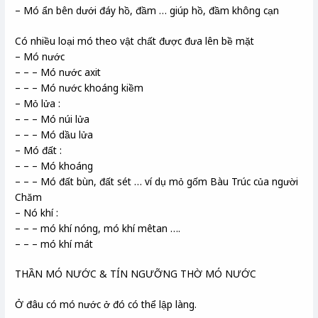
– Mó ẩn bên dưới đáy hồ, đầm … giúp hồ, đầm không cạn
Có nhiều loại mó theo vật chất được đưa lên bề mặt
– Mó nước
– – – Mó nước axit
– – – Mó nước khoáng kiềm
– Mỏ lửa :
– – – Mó núi lửa
– – – Mó dầu lửa
– Mó đất :
– – – Mó khoáng
– – – Mó đất bùn, đất sét … ví dụ mỏ gốm Bàu Trúc của người
Chăm
– Nó khí :
– – – mó khí nóng, mó khí mêtan ….
– – – mó khí mát
THẦN MÓ NƯỚC & TÍN NGƯỠNG THỜ MÓ NƯỚC
Ở đâu có mó nước ở đó có thể lập làng.