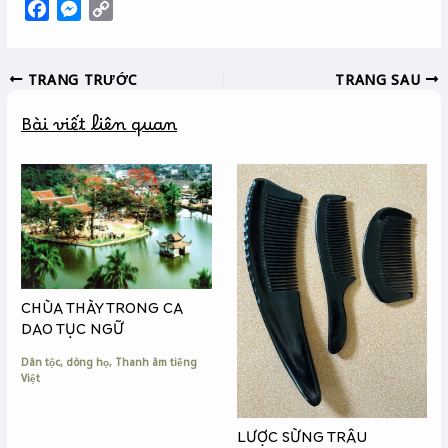
F
M
C
a
e
o
c
s
p
TRANG TRƯỚC
TRANG SAU
e
s
y
b
e
L
Bài viết liên quan
o
n
i
o
g
n
k
e
k
r
CHÙA THÀY TRONG CA
DAO TỤC NGỮ
Dân tộc, dòng họ
,
Thanh âm tiếng
Việt
LƯỢC SỪNG TRÂU