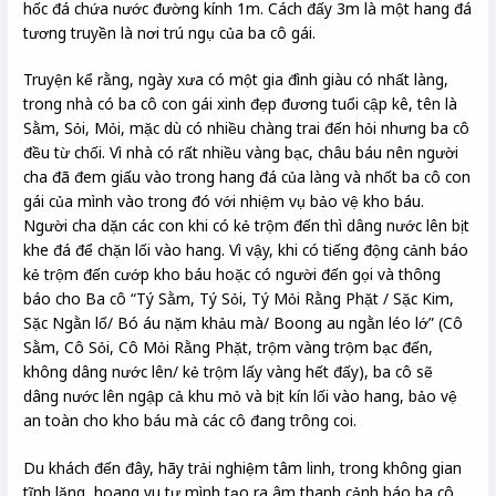
hốc đá chứa nước đường kính 1m. Cách đấy 3m là một hang đá
tương truyền là nơi trú ngụ của ba cô gái.
Truyện kể rằng, ngày xưa có một gia đình giàu có nhất làng,
trong nhà có ba cô con gái xinh đẹp đương tuổi cập kê, tên là
Sằm, Sỏi, Mỏi, mặc dù có nhiều chàng trai đến hỏi nhưng ba cô
đều từ chối. Vì nhà có rất nhiều vàng bạc, châu báu nên người
cha đã đem giấu vào trong hang đá của làng và nhốt ba cô con
gái của mình vào trong đó với nhiệm vụ bảo vệ kho báu.
Người cha dặn các con khi có kẻ trộm đến thì dâng nước lên bịt
khe đá để chặn lối vào hang. Vì vậy, khi có tiếng động cảnh báo
kẻ trộm đến cướp kho báu hoặc có người đến gọi và thông
báo cho Ba cô “Tý Sằm, Tý Sỏi, Tý Mỏi Rằng Phặt / Sặc Kim,
Sặc Ngằn lố/ Bó áu nặm khảu mà/ Boong au ngằn léo lớ” (Cô
Sằm, Cô Sỏi, Cô Mỏi Rằng Phặt, trộm vàng trộm bạc đến,
không dâng nước lên/ kẻ trộm lấy vàng hết đấy), ba cô sẽ
dâng nước lên ngập cả khu mỏ và bịt kín lối vào hang, bảo vệ
an toàn cho kho báu mà các cô đang trông coi.
Du khách đến đây, hãy trải nghiệm tâm linh, trong không gian
tĩnh lặng, hoang vu tự mình tạo ra âm thanh cảnh báo ba cô