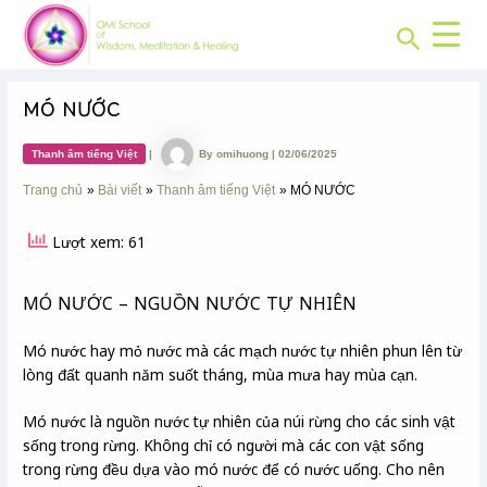
CHUYÊN
Skip
Post
MỤC:
Search
to
navigation
content
MÓ NƯỚC
Thanh âm tiếng Việt
|
By
omihuong
|
02/06/2025
Trang chủ
Bài viết
Thanh âm tiếng Việt
MÓ NƯỚC
Lượt xem: 61
MÓ NƯỚC – NGUỒN NƯỚC TỰ NHIÊN
Mó nước hay mỏ nước mà các mạch nước tự nhiên phun lên từ
lòng đất quanh năm suốt tháng, mùa mưa hay mùa cạn.
Mó nước là nguồn nước tự nhiên của núi rừng cho các sinh vật
sống trong rừng. Không chỉ có người mà các con vật sống
trong rừng đều dựa vào mó nước để có nước uống. Cho nên