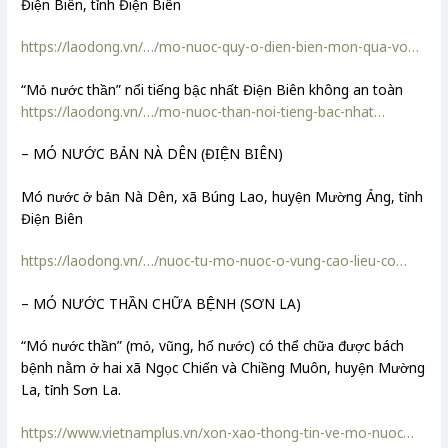
Điện Biên, tỉnh Điện Biên
https://laodong.vn/…/mo-nuoc-quy-o-dien-bien-mon-qua-vo…
“Mỏ nước thần” nổi tiếng bậc nhất Điện Biên không an toàn
https://laodong.vn/…/mo-nuoc-than-noi-tieng-bac-nhat…
– MÓ NƯỚC BẢN NÀ DÊN (ĐIỆN BIÊN)
Mó nước ở bản Nà Dên, xã Búng Lao, huyện Mường Ảng, tỉnh
Điện Biên
https://laodong.vn/…/nuoc-tu-mo-nuoc-o-vung-cao-lieu-co…
– MÓ NƯỚC THẦN CHỮA BỆNH (SƠN LA)
“Mó nước thần” (mỏ, vũng, hố nước) có thể chữa được bách
bệnh nằm ở hai xã Ngọc Chiến và Chiềng Muôn, huyện Mường
La, tỉnh Sơn La.
https://www.vietnamplus.vn/xon-xao-thong-tin-ve-mo-nuoc…