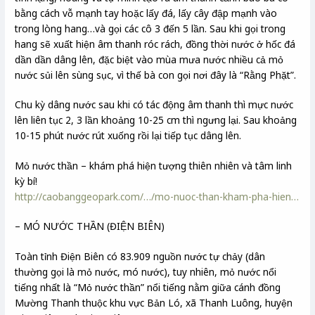
bằng cách vỗ mạnh tay hoặc lấy đá, lấy cây đập mạnh vào
trong lòng hang…và gọi các cô 3 đến 5 lần. Sau khi gọi trong
hang sẽ xuất hiện âm thanh róc rách, đồng thời nước ở hốc đá
dần dần dâng lên, đặc biệt vào mùa mưa nước nhiều cả mỏ
nước sủi lên sùng sục, vì thế bà con gọi nơi đây là “Rằng Phặt”.
Chu kỳ dâng nước sau khi có tác động âm thanh thì mực nước
lên liên tục 2, 3 lần khoảng 10-25 cm thì ngưng lại. Sau khoảng
10-15 phút nước rút xuống rồi lại tiếp tục dâng lên.
Mỏ nước thần – khám phá hiện tượng thiên nhiên và tâm linh
kỳ bí!
http://caobanggeopark.com/…/mo-nuoc-than-kham-pha-hien…
– MÓ NƯỚC THẦN (ĐIỆN BIÊN)
Toàn tỉnh Điện Biên có 83.909 nguồn nước tự chảy (dân
thường gọi là mỏ nước, mó nước), tuy nhiên, mỏ nước nổi
tiếng nhất là “Mỏ nước thần” nổi tiếng nằm giữa cánh đồng
Mường Thanh thuộc khu vực Bản Ló, xã Thanh Luông, huyện