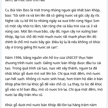
Cụ Bùi Văn Beo là một trong những người già nhất bản Khộp,
bảo: “tôi sinh ra và lớn lên đã có giếng nước và gốc cây ấy rồi.
Nghe các cụ kể thì từ những ngày xa xưa trên rừng Ngọc Sơn
có một cây nhội to lắm, tán rộng che cả bầu trời của cả 3 xã
vùng cao. Một lần mưa bão, cây đổ, ngọn cây rơi xuống bản
Khộp, lập tức chỗ đó một mạch nước rất mạnh phun lên đó
chính là chỗ mó nước bây giờ. Điều kỳ lạ là nếu không có khúc
cây ở trong giếng thì nước sẽ cạn”.
Năm 1996, bằng nguồn vốn hỗ trợ của UNICEF thực hiện
chương trình nước sạch. Giếng nước bản Khộp được đầu tư cải
tạo. Trong quá trình cải tạo, nạo vét xây thành, người ta đã
nhấc khúc gỗ dưới mó vứt lên bờ. Chỉ qua một đêm, mó nước
cạn hết sạch. Không có nước sinh hoạt, hơn trăm hộ dân ở bản
Khộp phải tìm lại khúc gỗ để vào chỗ cũ. Lạ thay, từ lúc để khúc
gỗ vào vị trí ban đầu, mó có nước trở lại. Chỉ qua một đêm, mó
nước lại đầy tràn như cũ.
Khúc gỗ dưới mó nước bản Khộp đã tồn tại hàng trăm năm