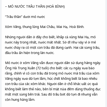
– MÓ NƯỚC TRÂU THẦN (HOÀ BÌNH)
“Trâu thần” dưới mó nước
Xóm Vãng, thung lũng Mai Châu, Mai Hạ, Hoà Bình.
Những người dân ở đây cho biết, khắp cả vùng Mai Hạ, mó
nước này trong nhất, nước mát nhất. Sở dĩ như vậy vì ở mé
nước chảy ra có một con trâu đá đứng cạnh. Hai cái sừng trâu,
đầu trâu ẩn hiện trong làn nước.
Mó nước ở xóm Vãng vẫn được người dân sử dụng hàng ngày.
Ông Hà Trọng Xuân (72 tuổi) cho biết: các cụ ngày xưa bảo
rằng, chính vì có con trâu đá trong mó nước mà trâu của xóm
Vãng ngày xưa dữ tợn lắm, húc chết không biết là bao nhiêu
con trâu của các xóm khác. Người dân ở chỗ khác uất ức quá
không biết làm thế nào, bèn bí mật nửa đêm dùng thuổng đục
mất một sừng bên trái. Sau đó trâu bớt dữ tợn đi nhưng vẫn
còn hung hăng lắm.