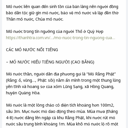
Mó nước liên quan đến sinh tồn của bản làng nên người đồng
bào dân tộc giữ gìn mỏ nước, bảo vệ mó nước và lập đền thờ
Thần mó nước, Chúa mó nước.
Mó nước trong tín ngưỡng của người Thổ ở Quỳ Hợp
https://thanhtra.com.vn/…/mo-nuoc-trong-tin-nguong-cua…
CÁC MÓ NƯỚC NỔI TIẾNG
– MÓ NƯỚC HIỂU TIẾNG NGƯỜI (CAO BẰNG)
Mỏ nước thần, người dân địa phương gọi là “Mỏ Rằng Phặt”
(Rằng: ổ, vũng…, Phặt: sôi) nằm ẩn mình trong một thung lũng
yên tĩnh và hoang sơ của xóm Lũng Sạng, xã Hồng Quang,
huyện Quảng Hòa.
Mỏ nước là một lòng chảo có diện tích khoảng hơn 100m2,
sâu 3m. Mực nước mỏ dao động theo mùa. Mùa mưa (tháng
4-8) nước dâng lên ngập cả khu Rằng Phặt, khi nước rút mỏ
nước sâu trung bình khoảng 1m. Mùa khô mỏ nước lộ rõ một