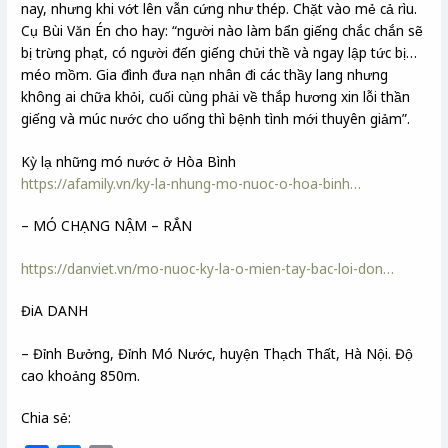
nay, nhưng khi vớt lên vẫn cứng như thép. Chặt vào mẻ cả rìu.
Cụ Bùi Văn Én cho hay: “người nào làm bẩn giếng chắc chắn sẽ
bị trừng phạt, có người đến giếng chửi thề và ngay lập tức bị…
méo mồm. Gia đình đưa nạn nhân đi các thầy lang nhưng
không ai chữa khỏi, cuối cùng phải về thắp hương xin lỗi thần
giếng và múc nước cho uống thì bệnh tình mới thuyên giảm”.
Kỳ lạ những mó nước ở Hòa Bình
https://afamily.vn/ky-la-nhung-mo-nuoc-o-hoa-binh…
– MÓ CHẠNG NẬM – RẮN
https://danviet.vn/mo-nuoc-ky-la-o-mien-tay-bac-loi-don…
ĐiA DANH
– Đỉnh Bưởng, Đỉnh Mó Nước, huyện Thạch Thất, Hà Nội. Độ
cao khoảng 850m.
Chia sẻ: