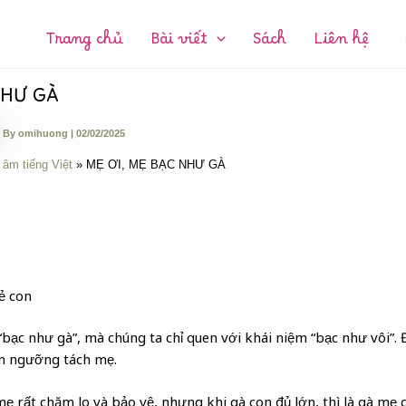
CHUYÊN
MỤC:
Trang chủ
Bài viết
Sách
Liên hệ
NHƯ GÀ
By
omihuong
|
02/02/2025
 âm tiếng Việt
MẸ ƠI, MẸ BẠC NHƯ GÀ
ẻ con
“bạc như gà”, mà chúng ta chỉ quen với khái niệm “bạc như vôi”. 
ến ngưỡng tách mẹ.
mẹ rất chăm lo và bảo vệ, nhưng khi gà con đủ lớn, thì là gà mẹ