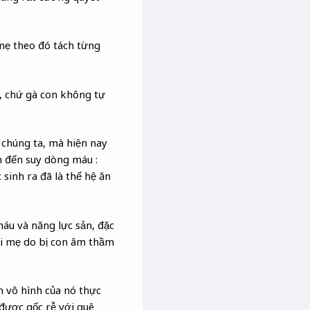
mẹ theo đó tách từng
, chứ gà con không tự
 chúng ta, mà hiện nay
n đến suy dòng máu :
sinh ra đã là thế hệ ăn
áu và năng lực sản, đặc
ời mẹ do bị con âm thầm
m vô hình của nó thực
 được gốc rễ với quê