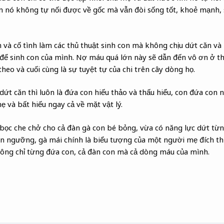
nó không tự nối được về gốc mà vẫn đòi sống tốt, khoẻ mạnh, si
 và cố tình làm các thủ thuật sinh con mà không chịu dứt căn và 
 để sinh con của mình. Nợ máu quá lớn này sẽ dẫn đến vô ơn ở th
heo và cuối cùng là sự tuyệt tự của chi trên cây dòng họ.
t căn thì luôn là đứa con hiếu thảo và thấu hiểu, con đứa con n
 và bất hiếu ngay cả về mặt vật lý.
bọc che chở cho cả đàn gà con bé bỏng, vừa có năng lực dứt từn
n ngưỡng, gà mái chính là biểu tượng của một người mẹ đích th
hông chỉ từng đứa con, cả đàn con mà cả dòng máu của mình.