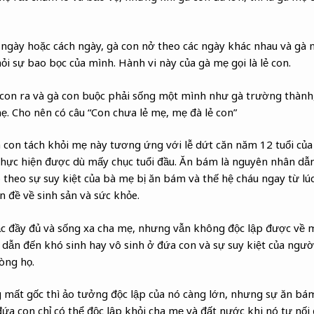
ngày hoặc cách ngày, gà con nở theo các ngày khác nhau và gà 
ỏi sự bao bọc của mình. Hành vi này của gà mẹ gọi là lẻ con.
 con ra và gà con buộc phải sống một mình như gà trường thành
ẹ. Cho nên có câu “Con chưa lẻ mẹ, mẹ đà lẻ con”
à con tách khỏi mẹ này tương ứng với lễ dứt căn năm 12 tuổi của
thực hiện được dù mấy chục tuổi đầu. Ăn bám là nguyên nhân dẫ
heo sự suy kiệt của bà mẹ bị ăn bám và thế hệ cháu ngay từ lúc 
n đề về sinh sản và sức khỏe.
ạc đầy đủ và sống xa cha mẹ, nhưng vẫn không độc lập được về m
, dẫn đến khó sinh hay vô sinh ở đứa con và sự suy kiệt của ngư
òng họ.
 mất gốc thì ảo tưởng độc lập của nó càng lớn, nhưng sự ăn bá
đứa con chỉ có thể độc lập khỏi cha mẹ và đất nước khi nó tự nối