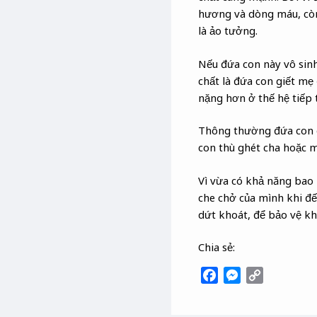
hương và dòng máu, còn 
là ảo tưởng.
Nếu đứa con này vô sinh
chất là đứa con giết mẹ
nặng hơn ở thế hệ tiếp t
Thông thường đứa con dứ
con thù ghét cha hoặc mẹ
Vì vừa có khả năng bao 
che chở của mình khi đế
dứt khoát, để bảo vệ k
Chia sẻ:
F
M
C
a
e
o
c
s
p