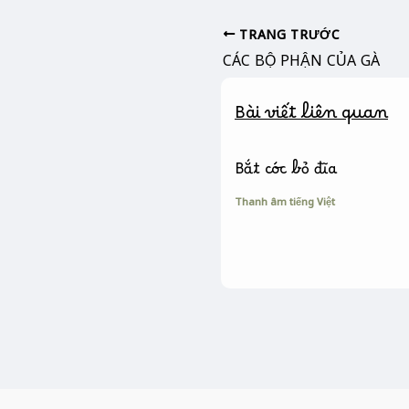
e
s
y
b
e
L
TRANG TRƯỚC
o
n
i
CÁC BỘ PHẬN CỦA GÀ
o
g
n
k
e
k
Bài viết liên quan
r
Bắt cóc bỏ đĩa
Thanh âm tiếng Việt