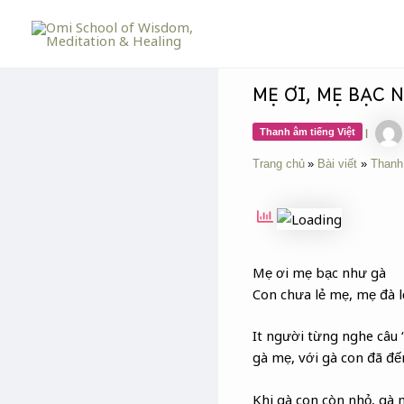
Skip
Post
to
navigation
content
MẸ ƠI, MẸ BẠC 
Thanh âm tiếng Việt
|
Trang chủ
Bài viết
Thanh
Mẹ ơi mẹ bạc như gà
Con chưa lẻ mẹ, mẹ đà l
It người từng nghe câu 
gà mẹ, với gà con đã đ
Khi gà con còn nhỏ, gà 