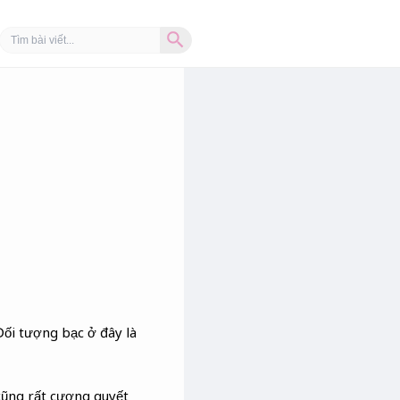
Search Button
Search
for:
Đối tượng bạc ở đây là
 cũng rất cương quyết