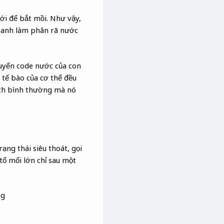
i để bắt mồi. Như vậy,
hanh làm phân rã nước
huyển code nước của con
 tế bào của cơ thể đều
ách bình thường mà nó
ạng thái siêu thoát, gọi
tổ mối lớn chỉ sau một
ng