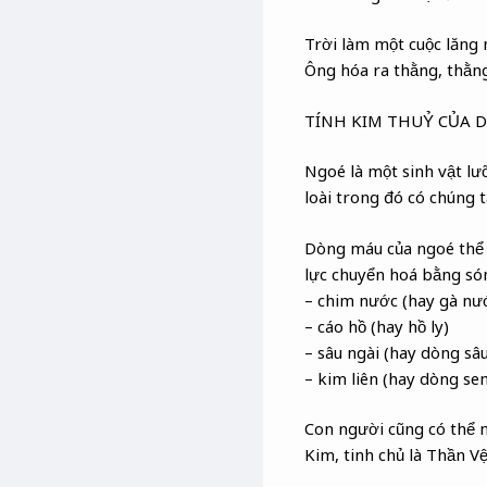
Trời làm một cuộc lăng
Ông hóa ra thằng, thằn
TÍNH KIM THUỶ CỦA 
Ngoé là một sinh vật lư
loài trong đó có chúng 
Dòng máu của ngoé thể 
lực chuyển hoá bằng só
– chim nước (hay gà nư
– cáo hồ (hay hồ ly)
– sâu ngài (hay dòng s
– kim liên (hay dòng sen
Con người cũng có thể 
Kim, tinh chủ là Thần Vệ