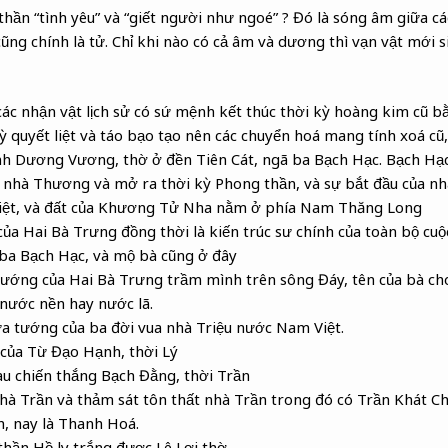
 thần “tình yêu” và “giết người như ngoé” ? Đó là sóng âm giữa c
cũng chính là tử. Chỉ khi nào có cả âm và dương thì vạn vật mới s
ác nhận vật lịch sử có sứ mệnh kết thúc thời kỳ hoàng kim cũ 
kỳ quyết liệt và táo bạo tạo nên các chuyển hoá mang tính xoá cũ
nh Dương Vương, thờ ở đền Tiên Cát, ngã ba Bạch Hạc. Bạch Hạc 
 nhà Thương và mở ra thời kỳ Phong thần, và sự bắt đầu của nhà
iệt, và đất của Khương Tử Nha nằm ở phía Nam Thăng Long
ủa Hai Bà Trưng đồng thời là kiến trúc sư chính của toàn bộ cuộ
 ba Bạch Hạc, và mộ bà cũng ở đây
tướng của Hai Bà Trưng trầm mình trên sông Đáy, tên của bà cho
nước nền hay nước lã.
ừa tướng của ba đời vua nhà Triệu nước Nam Việt.
 của Từ Đạo Hạnh, thời Lý
sau chiến thắng Bạch Đằng, thời Trần
à Trần và thảm sát tôn thất nhà Trần trong đó có Trần Khát Ch
, nay là Thanh Hoá.
thần Hồ ly trắng được Lê Lợi thờ