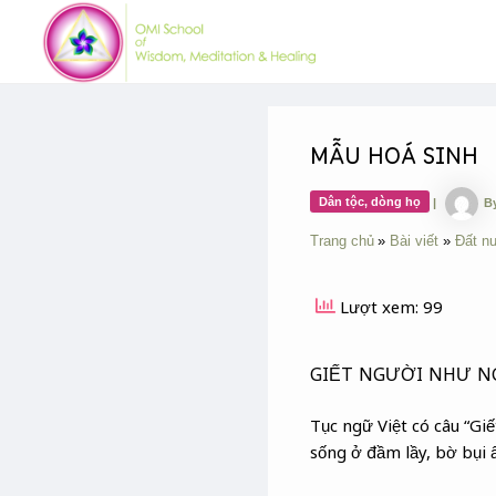
Skip
Post
to
navigation
content
MẪU HOÁ SINH
Dân tộc, dòng họ
|
B
Trang chủ
Bài viết
Đất n
Lượt xem: 99
GIẾT NGƯỜI NHƯ N
Tục ngữ Việt có câu “Giế
sống ở đầm lầy, bờ bụi