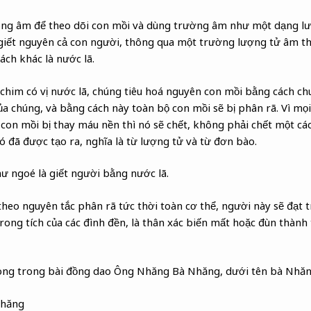
ng âm để theo dõi con mồi và dùng trường âm như một dạng lướ
 giết nguyên cả con người, thông qua một trường lượng tử âm t
cách khác là nước lã.
g chim có vị nước lã, chúng tiêu hoá nguyên con mồi bằng cách c
a chúng, và bằng cách này toàn bộ con mồi sẽ bị phân rã. Vì mọi
 con mồi bị thay máu nền thì nó sẽ chết, không phải chết một c
ó đã được tạo ra, nghĩa là từ lượng tử và từ đơn bào.
hư ngoé là giết người bằng nước lã.
heo nguyên tắc phân rã tức thời toàn cơ thể, người này sẽ đạt tr
rong tích của các đình đền, là thân xác biến mất hoặc đùn thành 
ong trong bài đồng dao Ông Nhăng Bà Nhăng, dưới tên bà Nhă
Nhăng