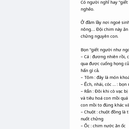
Có người nghĩ hay “giết 
nghẻo.
Ở đầm lầy nơi ngoé sinh
nông…. Đội chim này ăn 
chửng nguyên con.
Bọn “giết người như ngo
– Cá : đương nhiên rồi,
qua được cuống họng của
hấn gì cả.
– Tôm : đây là món khoá
– Ếch, nhái, cóc … : bọn 
– Rắn : Đôi khi cò vạc b
và tiêu hoá con mồi quá
con mồi to đùng khác và
– Chuột : chuột đồng là
nuốt chửng
– Ốc : chim nước ăn ốc