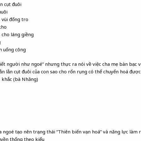
n cụt đuôi
uôi
vùi đống tro
kho
cho láng giềng
g
ền uổng công
iết người như ngoé” nhưng thực ra nói về việc cha mẹ bàn bạc v
ằn lằn cụt đuôi của con sao cho rốn rụng có thể chuyển hoá đượ
 khắc (bà Nhăng)
 ngoé tạo nên trạng thái “Thiên biến vạn hoá” và năng lực làm 
uyền thống theo kiểu