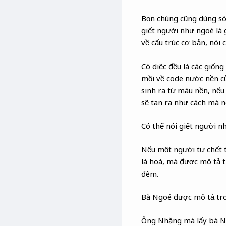
Bọn chúng cũng dùng só
giết người như ngoé là
về cấu trúc cơ bản, nói 
Cò diệc đều là các giốn
mồi về code nước nền củ
sinh ra từ máu nền, nếu
sẽ tan ra như cách mà n
Có thể nói giết người n
Nếu một người tự chết t
là hoá, mà được mô tả t
đêm.
Bà Ngoé được mô tả tr
Ông Nhăng mà lấy bà 