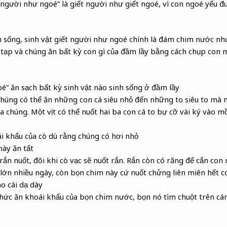
người như ngoé” là giết người như giết ngoé, vì con ngoé yếu đuố
 sống, sinh vật giết người như ngoé chính là đám chim nước như 
tạp và chúng ăn bất kỳ con gì của đầm lầy bằng cách chụp con 
é” ăn sạch bất kỳ sinh vật nào sinh sống ở đầm lầy
 chúng có thể ăn những con cá siêu nhỏ đến những to siêu to mà 
 chúng. Một vịt có thể nuốt hai ba con cá to bự cỡ vài ký vào
i khẩu của cò dù rằng chúng có hơi nhỏ
này ăn tất
ị rắn nuốt, đôi khi cò vạc sẽ nuốt rắn. Rắn còn có răng để cắn con
 lớn nhiều ngày, còn bọn chim này cứ nuốt chửng liên miên hết 
o cái dạ dày
 thức ăn khoái khẩu của bọn chim nước, bọn nó tìm chuột trên cá