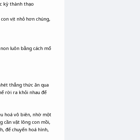
ực kỳ thành thạo
 con vịt nhỏ hơn chúng,
n non luôn bằng cách mổ
nhét thẳng thức ăn qua
hể rời ra khỏi nhau để
iêu hoá vô biên, nhờ một
 cần vặt lông con mồi,
h, để chuyển hoá hình,