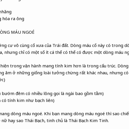
 nhăng
g hóa ra ông
DÒNG MÁU NGOÉ
ỡng cư vô cùng cổ xưa của Trái đất. Dòng máu cổ này có trong 
ta, nhưng chỉ có một số ít cá thể có thể có được một dòng máu n
hiện trong vận hành mang tính kim hơn là trong cấu trúc. Dòn
ng âm ở những giống loài tưởng chừng rất khác nhau, nhưng có
ớc)
âu bướm đêm có nhiều lông gọi là ngài bao gồm tằm)
 có tính kim như bạch liên)
mang dòng máu ngoé. Khi bạn mang dòng máu ngoé thì sao chiế
 nữ hay sao Thái Bạch, tinh chủ là Thái Bạch Kim Tinh.