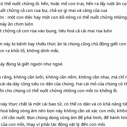
có thể nuốt chửng ốc hến, hoặc mổ con trai, hến ra lấy ruột ăn c
uốt chửng cả con cua bự, chả sợ gì mai và càng của cua
nước : một con diệc hay một con bồ nông có thể nuốt chửng những
này ăn chim luôn
t chửng cả con rùa vào bụng, tiêu hoá cả cái mai rùa luôn
m này bị bệnh hay thiếu thức ăn là chúng cũng chủ động giết co
n ra khỏi tổ, không dính mắc.
y đúng là giết người như ngoé.
 răng, không cần lưỡi, không cần nếm, không cần nhai, mà chỉ 
 cái dạ dày cũng siêu co dãn của chúng. Hai cái mỏ của chúng có t
n cho chúng có thể nuốt chửng những con mồi to khổng lồ.
này thực chất là một cái bao tử, có thể co dãn và có khả năng t
u hoá bằng sóng âm nên bọn này không cần xé xác con mồi, không
 chỉ cần nuốt. Bọn chúng dùng sóng âm để phá hình, để hành hìn
 của con mồi, thay vì phải tác động vật lý đến con mồi.