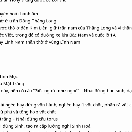
huyển hoá thanh âm
hờ ở trấn Đông Thăng Long
được thờ ở đền Kim Liên, giữ trấn nam của Thăng Long và vị thần
c Việt, trong đó có đường xe lửa Bắc Nam và quốc lộ 1A
ay Lĩnh Nam thần thờ ở vùng Lĩnh Nam
 tính Mộc
là Mặt trăng
dày, nên có câu “Giết người như ngoé” – Nhái đứng bao sinh, dạ
ái ngẻo hay dừng vận hành, nghèo hay ít vật chất, phân rã vật c
rù phú và tổng hợp vật chất
trắng – Nhái đứng cầu torus
 đứng Sinh, tạo ra cặp lưỡng nghi Sinh Hoá.