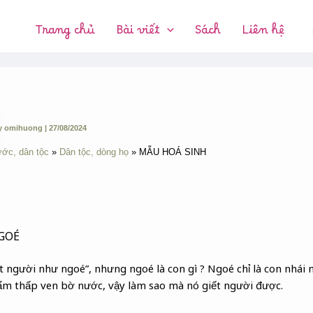
CHUYÊN
MỤC:
Trang chủ
Bài viết
Sách
Liên hệ
y
omihuong
|
27/08/2024
ước, dân tộc
Dân tộc, dòng họ
MẪU HOÁ SINH
GOÉ
t người như ngoé”, nhưng ngoé là con gì ? Ngoé chỉ là con nhái n
 ẩm thấp ven bờ nước, vậy làm sao mà nó giết người được.