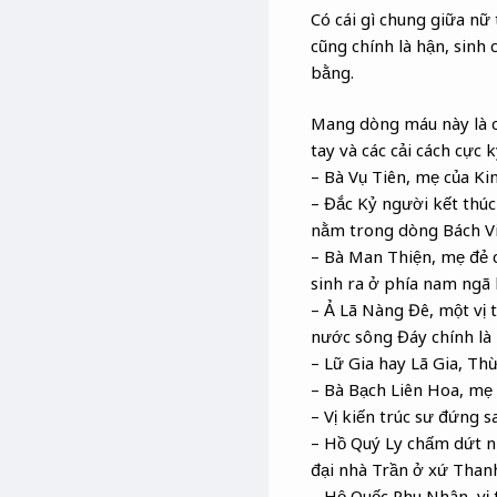
Có cái gì chung giữa nữ
cũng chính là hận, sinh 
bằng.
Mang dòng máu này là c
tay và các cải cách cực 
– Bà Vụ Tiên, mẹ của Ki
– Đắc Kỷ người kết thúc
nằm trong dòng Bách V
– Bà Man Thiện, mẹ đẻ c
sinh ra ở phía nam ngã
– Ả Lã Nàng Đê, một vị 
nước sông Đáy chính là 
– Lữ Gia hay Lã Gia, Th
– Bà Bạch Liên Hoa, mẹ
– Vị kiến trúc sư đứng 
– Hồ Quý Ly chấm dứt nh
đại nhà Trần ở xứ Thanh
– Hộ Quốc Phu Nhân, vị 