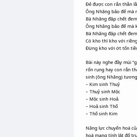
Đẻ được con rắn thằn lằ
Ông Nhăng bảo để mà n
Bà Nhăng đập chết đem 
Ông Nhăng bảo để mà 
Bà Nhăng đập chết đem 
Có kho thì kho với riền
Đừng kho với ớt tốn ti
Bài này nghe đầy mùi “g
rốn rụng hay con rắn th
sinh (ông Nhăng) tương
– Kim sinh Thuỷ
– Thuỷ sinh Mộc
– Mộc sinh Hoả
– Hoả sinh Thổ
– Thổ sinh Kim
Năng lực chuyển hoá của
hoá mang tính lật đổ tr