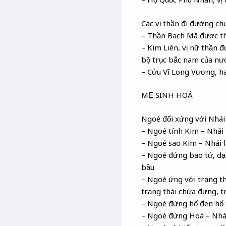
Các vị thần đi đường c
– Thần Bạch Mã được t
– Kim Liên, vị nữ thần 
bộ trục bắc nam của nướ
– Cửu Vĩ Long Vương, h
MẸ SINH HOÁ
Ngoé đối xứng với Nhái
– Ngoé tính Kim – Nhái
– Ngoé sao Kim – Nhái 
– Ngoé đứng bao tử, dạ 
bầu
– Ngoé ứng với trạng th
trạng thái chứa đựng, t
– Ngoé đứng hố đen hố 
– Ngoé đứng Hoá – Nhái