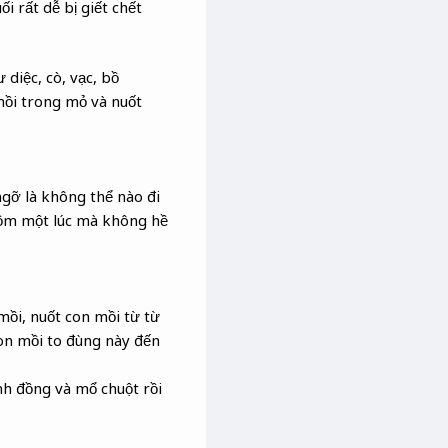
i rất dễ bị giết chết
diệc, cò, vạc, bồ
mồi trong mỏ và nuốt
ngỡ là không thể nào đi
 mồm một lúc mà không hề
 mồi, nuốt con mồi từ từ
con mồi to đùng này đến
nh đồng và mổ chuột rồi