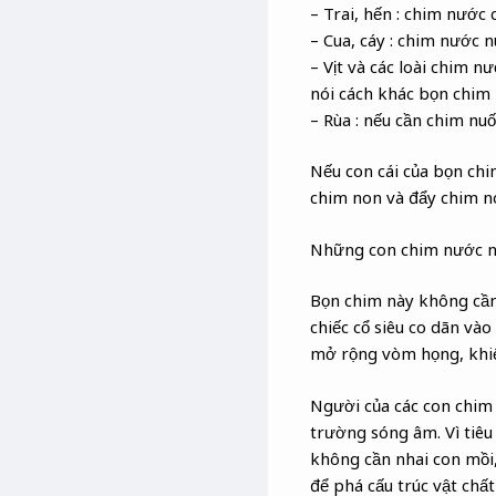
– Trai, hến : chim nước 
– Cua, cáy : chim nước n
– Vịt và các loài chim 
nói cách khác bọn chim 
– Rùa : nếu cần chim nuố
Nếu con cái của bọn chi
chim non và đẩy chim no
Những con chim nước nà
Bọn chim này không cần
chiếc cổ siêu co dãn vào
mở rộng vòm họng, khiế
Người của các con chim 
trường sóng âm. Vì tiê
không cần nhai con mồi,
để phá cấu trúc vật chất