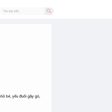
Search Button
Search
for:
hỏ bé, yếu đuối gầy gò,