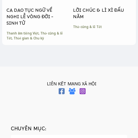
CA DAO TỤC NGỮ VỀ
LỜI CHÚC & LÌ XÌ ĐẤU
NGHI LỄ VÒNG ĐỜI –
NĂM
SINH TỬ
Thờ cúng & lễ Tết
Thanh âm tiếng Việt
,
Thờ cúng & lễ
Tết
,
Thời gian & Chu kỳ
LIÊN KẾT MẠNG XÃ HỘI
CHUYÊN MỤC: