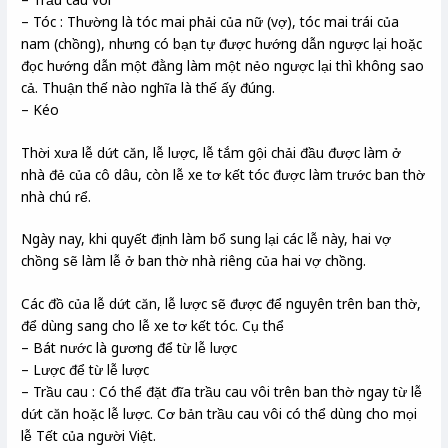
– Tóc : Thường là tóc mai phải của nữ (vợ), tóc mai trái của
nam (chồng), nhưng có bạn tự được hướng dẫn ngược lại hoặc
đọc hướng dẫn một đằng làm một nẻo ngược lại thì không sao
cả. Thuận thế nào nghĩa là thế ấy đúng.
– Kéo
Thời xưa lễ dứt căn, lễ lược, lễ tắm gội chải đầu được làm ở
nhà đẻ của cô dâu, còn lễ xe tơ kết tóc được làm trước ban thờ
nhà chú rể.
Ngày nay, khi quyết định làm bổ sung lại các lễ này, hai vợ
chồng sẽ làm lễ ở ban thờ nhà riêng của hai vợ chồng.
Các đồ của lễ dứt căn, lễ lược sẽ được để nguyên trên ban thờ,
để dùng sang cho lễ xe tơ kết tóc. Cụ thể
– Bát nước là gương để từ lễ lược
– Lược để từ lễ lược
– Trầu cau : Có thể đặt đĩa trầu cau vôi trên ban thờ ngay từ lễ
dứt căn hoặc lễ lược. Cơ bản trầu cau vôi có thể dùng cho mọi
lễ Tết của người Việt.