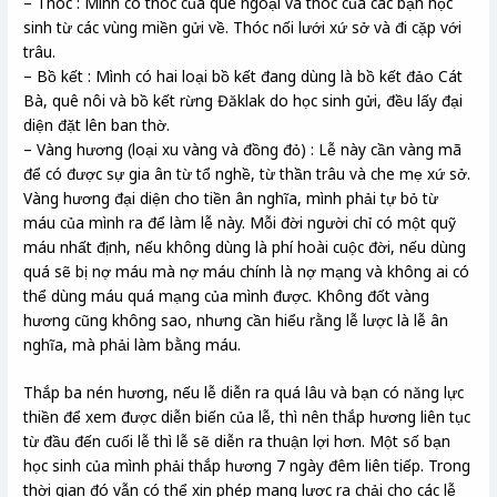
– Thóc : Mình có thóc của quê ngoại và thóc của các bạn học
sinh từ các vùng miền gửi về. Thóc nối lưới xứ sở và đi cặp với
trâu.
– Bồ kết : Mình có hai loại bồ kết đang dùng là bồ kết đảo Cát
Bà, quê nôi và bồ kết rừng Đăklak do học sinh gửi, đều lấy đại
diện đặt lên ban thờ.
– Vàng hương (loại xu vàng và đồng đỏ) : Lễ này cần vàng mã
để có được sự gia ân từ tổ nghề, từ thần trâu và che mẹ xứ sở.
Vàng hương đại diện cho tiền ân nghĩa, mình phải tự bỏ từ
máu của mình ra để làm lễ này. Mỗi đời người chỉ có một quỹ
máu nhất định, nếu không dùng là phí hoài cuộc đời, nếu dùng
quá sẽ bị nợ máu mà nợ máu chính là nợ mạng và không ai có
thể dùng máu quá mạng của mình được. Không đốt vàng
hương cũng không sao, nhưng cần hiểu rằng lễ lược là lễ ân
nghĩa, mà phải làm bằng máu.
Thắp ba nén hương, nếu lễ diễn ra quá lâu và bạn có năng lực
thiền để xem được diễn biến của lễ, thì nên thắp hương liên tục
từ đầu đến cuối lễ thì lễ sẽ diễn ra thuận lợi hơn. Một số bạn
học sinh của mình phải thắp hương 7 ngày đêm liên tiếp. Trong
thời gian đó vẫn có thể xin phép mang lược ra chải cho các lễ