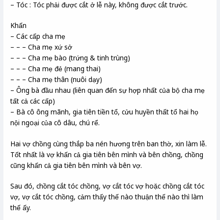
– Tóc : Tóc phải được cắt ở lễ này, không được cắt trước.
Khấn
– Các cấp cha mẹ
– – – Cha mẹ xứ sở
– – – Cha mẹ bào (trứng & tinh trùng)
– – – Cha mẹ đẻ (mang thai)
– – – Cha mẹ thân (nuôi dạy)
– Ông bà đầu nhau (liên quan đến sự hợp nhất của bộ cha mẹ
tất cả các cấp)
– Bà cô ông mãnh, gia tiên tiền tổ, cửu huyền thất tổ hai họ
nội ngoại của cô dâu, chú rể.
Hai vợ chồng cùng thắp ba nén hương trên ban thờ, xin làm lễ.
Tốt nhất là vợ khấn cả gia tiên bên mình và bên chồng, chồng
cũng khấn cả gia tiên bên mình và bên vợ.
Sau đó, chồng cắt tóc chồng, vợ cắt tóc vợ hoặc chồng cắt tóc
vợ, vợ cắt tóc chồng, cảm thấy thế nào thuận thế nào thì làm
thế ấy.