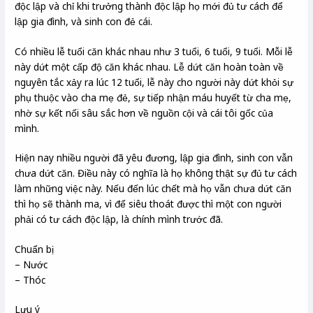
độc lập và chỉ khi trưởng thành độc lập họ mới đủ tư cách để
lập gia đình, và sinh con đẻ cái.
Có nhiều lễ tuổi căn khác nhau như 3 tuổi, 6 tuổi, 9 tuổi. Mỗi lễ
này dứt một cấp độ căn khác nhau. Lễ dứt căn hoàn toàn về
nguyên tắc xảy ra lúc 12 tuổi, lễ này cho người này dứt khỏi sự
phụ thuộc vào cha mẹ đẻ, sự tiếp nhận máu huyết từ cha mẹ,
nhờ sự kết nối sâu sắc hơn về nguồn cội và cái tôi gốc của
mình.
Hiện nay nhiều người đã yêu đương, lập gia đình, sinh con vẫn
chưa dứt căn. Điều này có nghĩa là họ không thật sự đủ tư cách
làm những việc này. Nếu đến lúc chết mà họ vẫn chưa dứt căn
thì họ sẽ thành ma, vì để siêu thoát được thì một con người
phải có tư cách độc lập, là chính mình trước đã.
Chuẩn bị
– Nước
– Thóc
Lưu ý