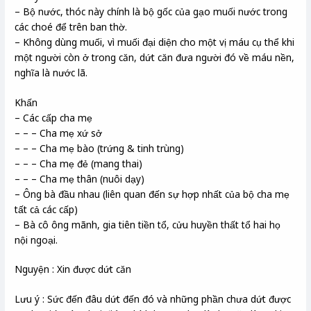
– Bộ nước, thóc này chính là bộ gốc của gạo muối nước trong
các choé để trên ban thờ.
– Không dùng muối, vì muối đại diện cho một vị máu cụ thể khi
một người còn ở trong căn, dứt căn đưa người đó về máu nền,
nghĩa là nước lã.
Khấn
– Các cấp cha mẹ
– – – Cha mẹ xứ sở
– – – Cha mẹ bào (trứng & tinh trùng)
– – – Cha mẹ đẻ (mang thai)
– – – Cha mẹ thân (nuôi dạy)
– Ông bà đầu nhau (liên quan đến sự hợp nhất của bộ cha mẹ
tất cả các cấp)
– Bà cô ông mãnh, gia tiên tiền tổ, cửu huyền thất tổ hai họ
nội ngoại.
Nguyện : Xin được dứt căn
Lưu ý : Sức đến đâu dứt đến đó và những phần chưa dứt được