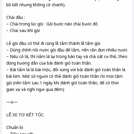
bồ kết nhưng không có chanh).
Chải đầu :
– Chải trong lúc gội : Gội bước nào chải bước đó
– Chải sau khi gội
Lễ gội đầu có thể đi cùng lễ tắm thành lễ tắm gội.
– Dùng chính nồi nước gội đầu để tắm, nên cần đun nhiều nước
– Nếu có lá, thì nắm lá lại trong bàn tay và chà sát cơ thể, theo
đúng hướng dẫn của bài đánh gió toàn thân.
– Bài tắm lá là bài mộc, đối xứng với bài đánh gió toàn thân là
bài kim. Một số người có thể đánh gió toàn thân rồi mới tắm
gội (nên tắm sau 1 ngày khi đánh gió toàn thân, để có thời
gian xả và nghỉ ngơi qua đêm)
—o—
LỄ XE TƠ KẾT TÓC
Chuẩn bị
– Trầu cau vôi