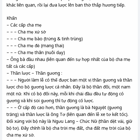
khác liên quan, rồi lại đưa lược lên ban thờ thắp hương tiếp.
Khấn
– Các cấp cha mẹ
– – – Cha mẹ xứ sở
– – – Cha mẹ bào (trứng & tinh trùng)
– – – Cha mẹ đẻ (mang thai)
– – – Cha mẹ thân (nuôi dạy)
– Ông bà đầu nhau (liên quan đến sự hợp nhất của bộ cha mẹ
tất cả các cấp)
– Thần lược – Thần gương :
– – – Người làm lễ có thể được ban một vị thần gương và thần
lược cho bộ gương lược cá nhân. Đây là bộ thần đôi, một nam
một nữ. Khi có bộ đôi này, mỗi khi chải đầu đều tự động có
gương và khi soi gương thì tự động có lược.
– – – Ở cấp độ cao hơn, thần gương là bà Nguyệt (gương
trăng) và thần lược là ông Tơ (liên quan đến lễ xe tơ kết tóc).
Đối xứng với bộ này là Ngưu Lang – Chức Nữ (thần dệt vải, giữ
bộ tơ). Đây chính là bộ cha trời mẹ đất, cha đất mẹ trời của bộ
cha mẹ xứ sở.