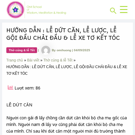
CHUYÊN
Skip
Post
MỤC:
Search
to
navigation
content
HƯỚNG DẪN : LỄ DỨT CĂN, LỄ LƯỢC, LỄ
GỘI ĐẦU CHẢI ĐẦU & LỄ XE TƠ KẾT TÓC
Thờ cúng & lễ Tết
|
By
omihuong
|
04/09/2025
Trang chủ
Bài viết
Thờ cúng & lễ Tết
HƯỚNG DẪN : LỄ DỨT CĂN, LỄ LƯỢC, LỄ GỘI ĐẦU CHẢI ĐẦU & LỄ XE
TƠ KẾT TÓC
Lượt xem: 86
LỄ DỨT CĂN
Người con gái đi lấy chồng cần dứt căn khỏi bộ cha mẹ gốc của
mình. Người nam đi lấy vợ cũng phải dứt căn khỏi bộ cha mẹ
của mình. Chỉ sau khi dứt căn một người mới đủ trưởng thành