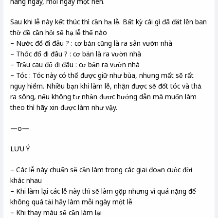
hàng ngày, mỗi ngày một nén.
Sau khi lễ này kết thúc thì cần hạ lễ. Bất kỳ cái gì đã đặt lên ban
thờ đề cần hỏi sẽ hạ lễ thế nào
– Nước đổ đi đâu ? : cơ bản cũng là ra sân vườn nhà
– Thóc đổ đi đâu ? : cơ bản là ra vườn nhà
– Trầu cau đổ đi đâu : cơ bản ra vườn nhà
– Tóc : Tóc này có thể được giữ như bùa, nhưng mất sẽ rất
nguy hiểm. Nhiều bạn khi làm lễ, nhận được sẽ đốt tóc và thả
ra sông, nếu không tự nhận được hướng dẫn mà muốn làm
theo thì hãy xin được làm như vậy.
—o—
LƯU Ý
– Các lễ này chuẩn sẽ cần làm trong các giai đoạn cuộc đời
khác nhau
– Khi làm lại các lễ này thì sẽ làm gộp nhưng vì quá nặng để
không quá tải hãy làm mỗi ngày một lễ
– Khi thay máu sẽ cần làm lại