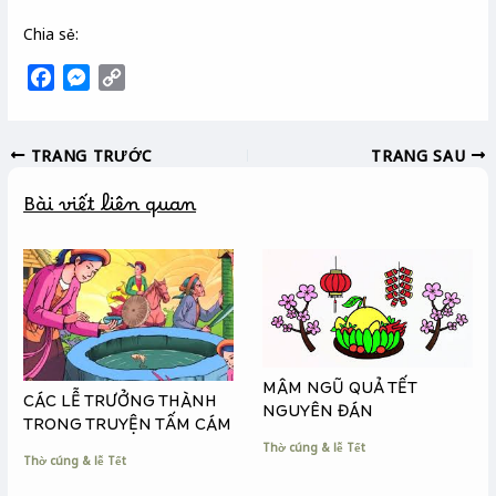
Chia sẻ:
F
M
C
a
e
o
c
s
p
TRANG TRƯỚC
TRANG SAU
e
s
y
b
e
L
Bài viết liên quan
o
n
i
o
g
n
k
e
k
r
MÂM NGŨ QUẢ TẾT
CÁC LỄ TRƯỞNG THÀNH
NGUYÊN ĐÁN
TRONG TRUYỆN TẤM CÁM
Thờ cúng & lễ Tết
Thờ cúng & lễ Tết