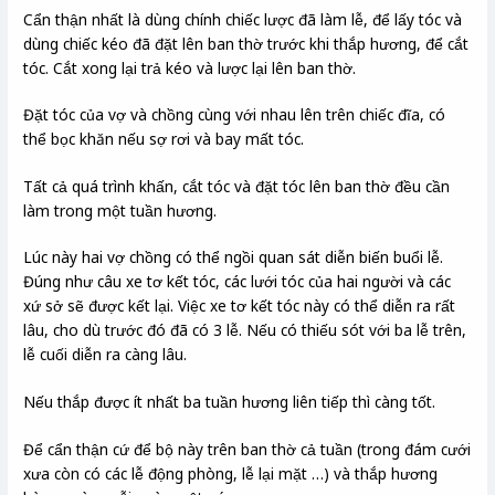
Cẩn thận nhất là dùng chính chiếc lược đã làm lễ, để lấy tóc và
dùng chiếc kéo đã đặt lên ban thờ trước khi thắp hương, để cắt
tóc. Cắt xong lại trả kéo và lược lại lên ban thờ.
Đặt tóc của vợ và chồng cùng với nhau lên trên chiếc đĩa, có
thể bọc khăn nếu sợ rơi và bay mất tóc.
Tất cả quá trình khấn, cắt tóc và đặt tóc lên ban thờ đều cần
làm trong một tuần hương.
Lúc này hai vợ chồng có thể ngồi quan sát diễn biến buổi lễ.
Đúng như câu xe tơ kết tóc, các lưới tóc của hai người và các
xứ sở sẽ được kết lại. Việc xe tơ kết tóc này có thể diễn ra rất
lâu, cho dù trước đó đã có 3 lễ. Nếu có thiếu sót với ba lễ trên,
lễ cuối diễn ra càng lâu.
Nếu thắp được ít nhất ba tuần hương liên tiếp thì càng tốt.
Để cẩn thận cứ để bộ này trên ban thờ cả tuần (trong đám cưới
xưa còn có các lễ động phòng, lễ lại mặt …) và thắp hương