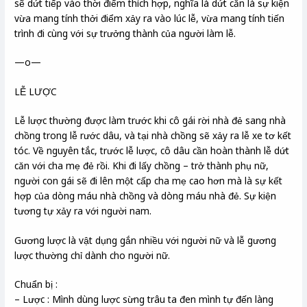
sẽ dứt tiếp vào thời điểm thích hợp, nghĩa là dứt căn là sự kiện
vừa mang tính thởi điểm xảy ra vào lúc lễ, vừa mang tính tiến
trình đi cùng với sự trưởng thành của người làm lễ.
—o—
LỄ LƯỢC
Lễ lược thường được làm trước khi cô gái rời nhà đẻ sang nhà
chồng trong lễ rước dâu, và tại nhà chồng sẽ xảy ra lễ xe tơ kết
tóc. Về nguyên tắc, trước lễ lược, cô dâu cần hoàn thành lễ dứt
căn với cha mẹ đẻ rồi. Khi đi lấy chồng – trở thành phụ nữ,
người con gái sẽ đi lên một cấp cha mẹ cao hơn mà là sự kết
hợp của dòng máu nhà chồng và dòng máu nhà đẻ. Sự kiện
tương tự xảy ra với người nam.
Gương lược là vật dụng gắn nhiều với người nữ và lễ gương
lược thường chỉ dành cho người nữ.
Chuẩn bị :
– Lược : Mình dùng lược sừng trâu ta đen mình tự đến làng