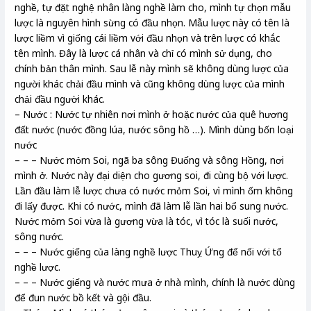
nghề, tự đặt nghệ nhân làng nghề làm cho, mình tự chọn mẫu
lược là nguyên hình sừng có đầu nhọn. Mẫu lược này có tên là
lược liềm vì giống cái liềm với đầu nhọn và trên lược có khắc
tên mình. Đây là lược cá nhân và chỉ có mình sử dụng, cho
chính bản thân mình. Sau lễ này mình sẽ không dùng lược của
người khác chải đầu mình và cũng không dùng lược của mình
chải đầu người khác.
– Nước : Nước tự nhiên nơi mình ở hoặc nước của quê hương
đất nước (nước đồng lúa, nước sông hồ …). Mình dùng bốn loại
nước
– – – Nước mỏm Soi, ngã ba sông Đuống và sông Hồng, nơi
mình ở. Nước này đại diện cho gương soi, đi cùng bộ với lược.
Lần đầu làm lễ lược chưa có nước mỏm Soi, vì mình ốm không
đi lấy được. Khi có nước, mình đã làm lễ lần hai bổ sung nước.
Nước mỏm Soi vừa là gương vừa là tóc, vì tóc là suối nước,
sông nước.
– – – Nước giếng của làng nghề lược Thuỵ Ứng để nối với tổ
nghề lược.
– – – Nước giếng và nước mưa ở nhà mình, chính là nước dùng
để đun nước bồ kết và gội đầu.