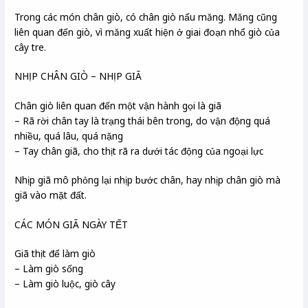
Trong các món chân giò, có chân giò nấu măng. Măng cũng
liên quan đến giò, vì măng xuất hiện ở giai đoạn nhổ giò của
cây tre.
NHỊP CHÂN GIÒ – NHỊP GIÃ
Chân giò liên quan đến một vận hành gọi là giã
– Rã rời chân tay là trạng thái bên trong, do vận động quá
nhiều, quá lâu, quá nặng
– Tay chân giã, cho thịt rã ra dưới tác động của ngoại lực
Nhịp giã mô phỏng lại nhịp bước chân, hay nhịp chân giò mà
giã vào mặt đất.
CÁC MÓN GIÃ NGÀY TẾT
Giã thịt để làm giò
– Làm giò sống
– Làm giò luộc, giò cây