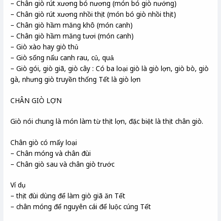
– Chân giò rút xương bó nương (món bó giò nướng)
– Chân giò rút xương nhồi thịt (món bó giò nhồi thịt)
– Chân giò hầm măng khô (món canh)
– Chân giò hầm măng tươi (món canh)
– Giò xào hay giò thủ
– Giò sống nấu canh rau, củ, quả
– Giò gói, giò giã, giò cây : Có ba loại giò là giò lợn, giò bò, giò
gà, nhưng giò truyền thống Tết là giò lợn
CHÂN GIÒ LỢN
Giò nói chung là món làm từ thịt lợn, đặc biệt là thịt chân giò.
Chân giò có mấy loại
– Chân móng và chân đùi
– Chân giò sau và chân giò trước
Ví dụ
– thịt đùi dùng để làm giò giã ăn Tết
– chân móng để nguyên cái để luộc cúng Tết