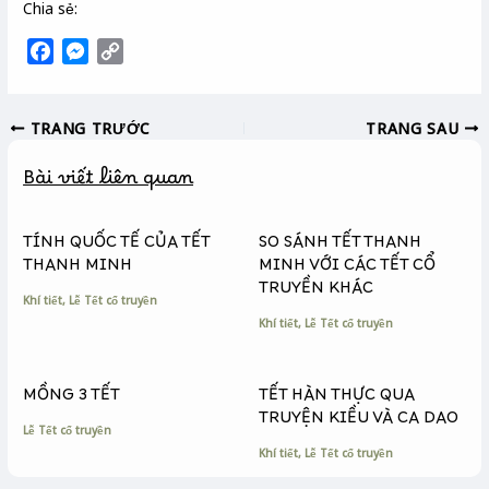
Chia sẻ:
F
M
C
a
e
o
c
s
p
TRANG TRƯỚC
TRANG SAU
e
s
y
b
e
L
Bài viết liên quan
o
n
i
o
g
n
k
e
k
TÍNH QUỐC TẾ CỦA TẾT
SO SÁNH TẾT THANH
r
THANH MINH
MINH VỚI CÁC TẾT CỔ
TRUYỀN KHÁC
Khí tiết
,
Lễ Tết cổ truyền
Khí tiết
,
Lễ Tết cổ truyền
MỒNG 3 TẾT
TẾT HÀN THỰC QUA
TRUYỆN KIỀU VÀ CA DAO
Lễ Tết cổ truyền
Khí tiết
,
Lễ Tết cổ truyền