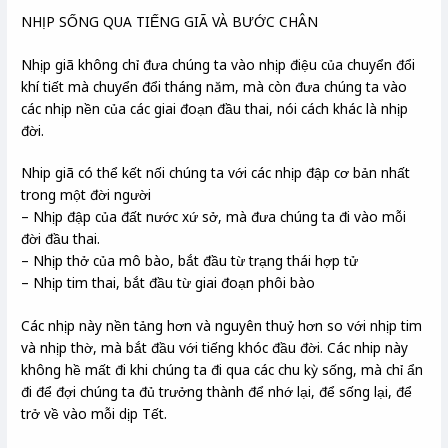
NHỊP SỐNG QUA TIẾNG GIÃ VÀ BƯỚC CHÂN
Nhịp giã không chỉ đưa chúng ta vào nhịp điệu của chuyển đổi
khí tiết mà chuyển đổi tháng năm, mà còn đưa chúng ta vào
các nhịp nền của các giai đoạn đầu thai, nói cách khác là nhịp
đời.
Nhip giã có thể kết nối chúng ta với các nhịp đập cơ bản nhất
trong một đời người
– Nhịp đập của đất nước xứ sở, mà đưa chúng ta đi vào mỗi
đời đầu thai.
– Nhịp thở của mô bào, bắt đầu từ trạng thái hợp tử
– Nhịp tim thai, bắt đầu từ giai đoạn phôi bào
Các nhịp này nền tảng hơn và nguyên thuỷ hơn so với nhịp tim
và nhịp thờ, mà bắt đầu với tiếng khóc đầu đời. Các nhip này
không hề mất đi khi chúng ta đi qua các chu kỳ sống, mà chỉ ẩn
đi để đợi chúng ta đủ trưởng thành để nhớ lại, để sống lại, để
trở về vào mỗi dịp Tết.