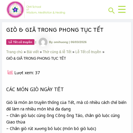
CHUYÊN
Skip
Post
MỤC:
Search
to
navigation
content
GIÒ & GIÃ TRONG PHONG TỤC TẾT
Lễ Tết cổ truyền
|
By
omihuong
|
06/03/2026
Trang chủ
Bài viết
Thờ cúng & lễ Tết
Lễ Tết cổ truyền
GIÒ & GIÃ TRONG PHONG TỤC TẾT
Lượt xem: 37
CÁC MÓN GIÒ NGÀY TẾT
Giò là món ăn truyền thống của Tết, mà có nhiều cách chế biến
để làm ra nhiều món khá đa dạng
– Chân giò luộc cúng ông Công ông Táo, chân giò luộc cúng
Giao thừa
– Chân giò rút xương bó luộc (món bó giò luộc)