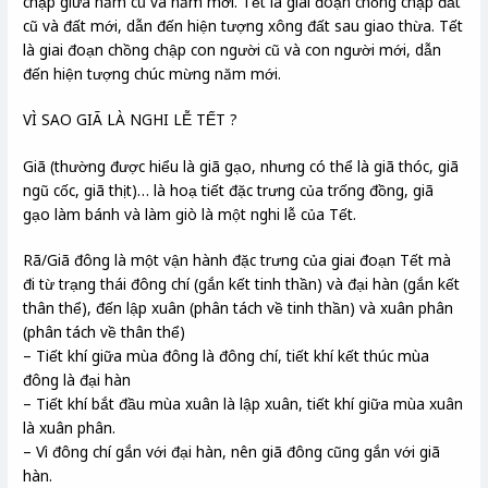
chập giữa năm cũ và năm mới. Tết là giai đoạn chồng chập đất
cũ và đất mới, dẫn đến hiện tượng xông đất sau giao thừa. Tết
là giai đoạn chồng chập con người cũ và con người mới, dẫn
đến hiện tượng chúc mừng năm mới.
VÌ SAO GIÃ LÀ NGHI LỄ TẾT ?
Giã (thường được hiểu là giã gạo, nhưng có thể là giã thóc, giã
ngũ cốc, giã thịt)… là hoạ tiết đặc trưng của trống đồng, giã
gạo làm bánh và làm giò là một nghi lễ của Tết.
Rã/Giã đông là một vận hành đặc trưng của giai đoạn Tết mà
đi từ trạng thái đông chí (gắn kết tinh thần) và đại hàn (gắn kết
thân thể), đến lập xuân (phân tách về tinh thần) và xuân phân
(phân tách về thân thể)
– Tiết khí giữa mùa đông là đông chí, tiết khí kết thúc mùa
đông là đại hàn
– Tiết khí bắt đầu mùa xuân là lập xuân, tiết khí giữa mùa xuân
là xuân phân.
– Vì đông chí gắn với đại hàn, nên giã đông cũng gắn với giã
hàn.