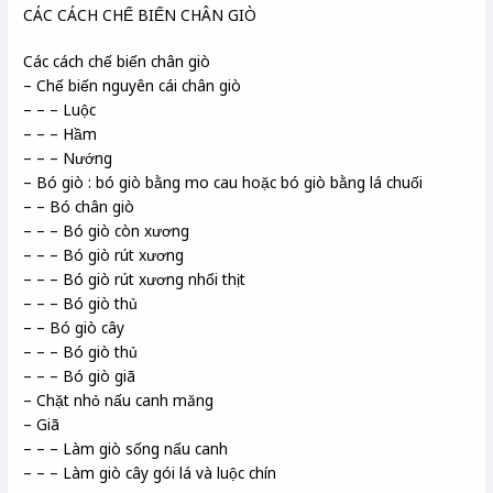
CÁC CÁCH CHẾ BIẾN CHÂN GIÒ
Các cách chế biến chân giò
– Chế biến nguyên cái chân giò
– – – Luộc
– – – Hầm
– – – Nướng
– Bó giò : bó giò bằng mo cau hoặc bó giò bằng lá chuối
– – Bó chân giò
– – – Bó giò còn xương
– – – Bó giò rút xương
– – – Bó giò rút xương nhổi thịt
– – – Bó giò thủ
– – Bó giò cây
– – – Bó giò thủ
– – – Bó giò giã
– Chặt nhỏ nấu canh măng
– Giã
– – – Làm giò sống nấu canh
– – – Làm giò cây gói lá và luộc chín