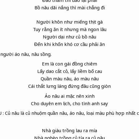
Bồ nâu dãi nắng thì mài chẳng đi
Người khôn như miếng thịt gà
Tuy rằng ăn ít nhưng mà ngon lâu
Người dại như củ bồ nâu
Đến khi khốn khó cơ cầu phải ăn
người áo nâu, nâu sồng.
Em là con gái đồng chiêm
Lấy dao cắt cỏ, lấy liềm
bổ cau
Quần màu nâu, áo màu nâu
Cái thắt lưng láng đứng đâu cũng giòn
Áo nâu
ai mặc nên xinh
Cho duyên em lịch, cho tình anh say
 Củ nâu là củ nhuộm quần nâu, áo nâu, loại màu phù hợp nhất c
Nhà giàu trồng lau ra mía
Nhà nghèo trồng củ tía
ra củ nâu