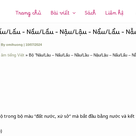
CHUYÊN
MỤC:
Trang chủ
Bài viết
Sách
Liên hệ
ấu/Lấu – Nầu/Lầu – Nậu/Lậu – Nẩu/Lẩu – Nẫ
By
omihuong
|
10/07/2024
 âm tiếng Việt
Bộ “Nâu/Lâu – Nấu/Lấu – Nầu/Lầu – Nậu/Lậu – Nẩu/Lẩu – N
bộ trong bộ màu “đất nước, xứ sở” mà bắt đầu bằng nước và kết
)