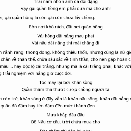
Trai nam nhơn anh đà
đối đặng
Vậy gái quần hồng em phải đưa má cho anh!
i, gái quần hồng là còn gái còn chưa lấy chồng.
Bòn nơi khố rách, đãi nơi quần hồng
Vải hồng dãi nắng mau phai
Vải nâu dãi
nắng thì mài chẳng đi
n rảnh rang, thong dong, không thiếu thốn, nhưng cũng là nữ giới
chắn về thân thể, chữa sâu sắc về tinh thần, cho nên gặp hoàn c
màu … hay bộc lộ cái trắng, nhưng mà là cái trắng phai, khác với
g trải nghiệm với nắng giớ cuộc đời.
Tóc mây lại bới khăn sồng
Quần thâm tha thướt cướp chồng người ta
i còn trẻ, khăn sồng ở đây vẫn là khăn nâu sồng, khăn dãi nắn
à quần đỏ đậm hay tím đậm đến mức thành đen.
Mưa khắp đâu đâu
Bồ Nâu
cơ cầu
, trời chửa mưa cho
Đào thắm thì đào lại phai