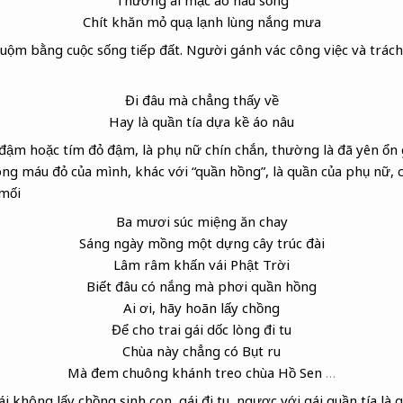
Chít khăn mỏ quạ
lạnh lùng nắng mưa
uộm bằng cuộc sống tiếp đất. Người gánh vác công việc và trách
Đi đâu mà chẳng thấy về
Hay là quần tía dựa kề áo nâu
 đậm hoặc tím đỏ đậm, là phụ nữ chín chắn, thường là đã yên ổn g
òng máu đỏ của mình, khác với “quần hồng”, là quần của phụ nữ, 
mối
Ba mươi súc miệng ăn chay
Sáng ngày mồng một dựng cây trúc đài
Lâm râm khấn vái Phật Trời
Biết đâu có nắng mà phơi quần hồng
Ai ơi, hãy hoãn lấy chồng
Để cho trai gái dốc lòng đi tu
Chùa này chẳng có Bụt
ru
Mà đem chuông khánh
treo chùa Hồ Sen
…
i không lấy chồng sinh con, gái đi tu, ngược với gái quần tía là g