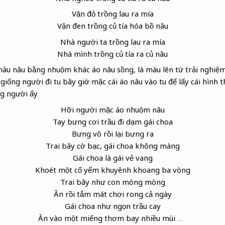
Vận đỏ trồng lau ra mía
Vận đen trồng củ tía hóa bồ nâu
Nhà người ta trồng lau ra mía
Nhà mình trồng củ tía ra củ nâu
màu nâu bằng nhuộm khác áo nâu sồng, là màu lên từ trải nghiệ
giống người đi tu bây giờ mặc cái áo nâu vào tu để lấy cái hình t
ng người ấy
Hỡi người mặc áo nhuộm nâu
Tay bưng cơi trầu
đi dạm gái choa
Bưng vô rồi lại bưng ra
Trai bây cờ bạc, gái choa không màng
Gái choa là gái vẻ vang
Khoét một cổ yếm
khuyênh khoang ba vòng
Trai bây như con mòng mòng
Ăn rồi tắm mát chơi rong cả ngày
Gái choa như ngọn trầu cay
Ăn vào một miếng thơm bay nhiều mùi
…