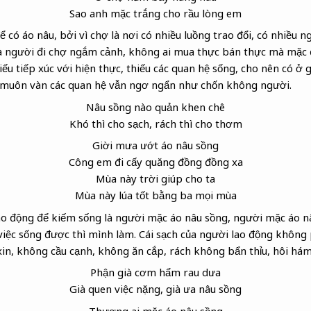
Sao anh mặc trắng cho rầu lòng em
ể có áo nâu, bởi vì chợ là nơi có nhiều luồng trao đổi, có nhiều n
là người đi chợ ngắm cảnh, không ai mua thực bán thực mà mặc
iếu tiếp xúc với hiện thực, thiếu các quan hệ sống, cho nên có ở 
i muôn vàn các quan hệ vẫn ngơ ngẩn như chốn không người.
Nâu sồng
nào quản khen chê
Khó thì cho sạch, rách thì cho thơm
Giời mưa ướt áo nâu sồng
Công em đi cấy quăng đồng đồng xa
Mùa này trời giúp cho ta
Mùa này lúa tốt bằng ba mọi mùa
ao động để kiếm sống là người mặc áo nâu sồng, người mặc áo n
 việc sống được thì mình làm. Cái sạch của người lao động không 
in, không cầu cạnh, không ăn cắp, rách không bẩn thỉu, hôi hám
Phận già cơm hẩm
rau dưa
Già quen việc nặng, già ưa nâu sồng
Thương ai mặc áo nâu sồng