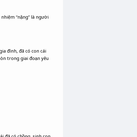
 nhiệm “nặng” là người
ia đình, đã có con cái
còn trong giai đoạn yêu
ái đã có chồng, sinh con.