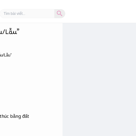
Search Button
Search
for:
u/Lẫu”
ẫu/Lẫu”
 thúc bằng đất