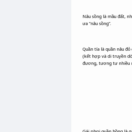
Nâu sồng là mầu đất, nh
ưa “nâu sồng”.
Quần tía là quần nâu đỏ
(kết hợp và di truyền d
đương, tương tư nhiều 
Gái phơi quần hồng là gá