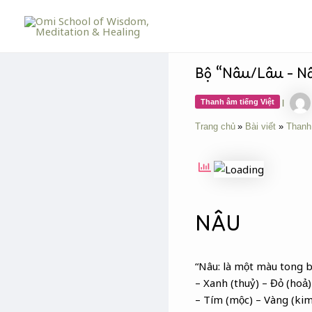
Skip
Post
to
navigation
content
Bộ “Nâu/Lâu – N
Thanh âm tiếng Việt
|
Trang chủ
Bài viết
Thanh
NÂU
“Nâu: là một màu tong 
– Xanh (thuỷ) – Đỏ (hoả)
– Tím (mộc) – Vàng (kim