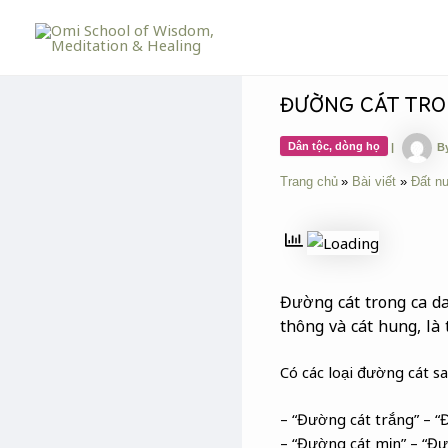
Skip
Post
to
navigation
content
ĐƯỜNG CÁT TRO
Dân tộc, dòng họ
|
B
Trang chủ
Bài viết
Đất n
Đường cát trong ca da
thông và cát hung, là 
Có các loại đường cát s
– “Đường cát trắng” – “
– “Đường cát mịn” – “Đ