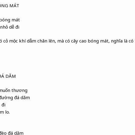
ÓNG MÁT
 bóng mát
nhỏ dễ đi
cỏ mộc khí dẫm chân lên, mà có cây cao bóng mát, nghĩa là có t
ĐÁ DĂM
 muốn thương
 đường đá dăm
 đi
m lo.
 đèo đá dăm