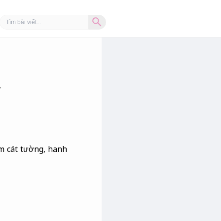
Search Button
Search
for:
Ữ
ệm cát tường, hanh