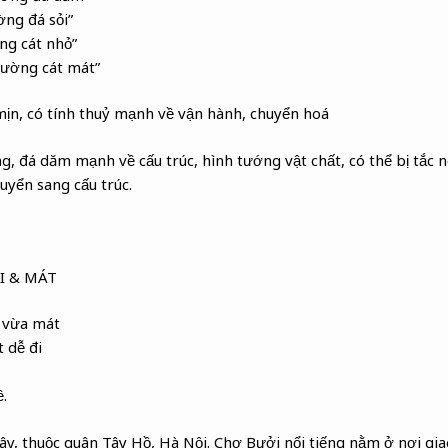
ờng đá sỏi”
ng cát nhỏ”
Đường cát mát”
ịn, có tính thuỷ mạnh về vận hành, chuyển hoá
g, đá dăm mạnh về cấu trúc, hình tướng vật chất, có thể bị tắc 
yển sang cấu trúc.
I & MÁT
 vừa mát
 dễ đi
.
, thuộc quân Tây Hồ, Hà Nội. Chợ Bưởi nổi tiếng nằm ở nơi giao