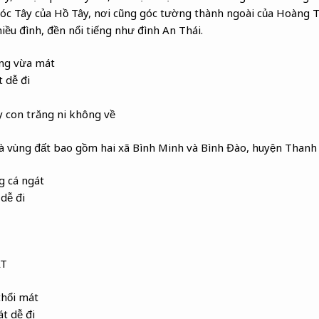
 góc Tây của Hồ Tây, nơi cũng góc tường thành ngoài của Hoàng
iều đình, đền nổi tiếng như đình An Thái.
ng vừa mát
 dễ đi
 con trăng ni không về
là vùng đất bao gồm hai xã Bình Minh và Bình Đào, huyện Thanh
g cá ngát
dễ đi
ÁT
thổi mát
t dễ đi