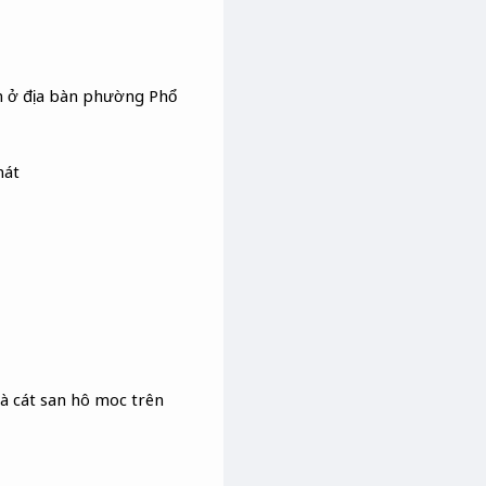
ằm ở địa bàn phường Phổ
mát
là cát san hô moc trên