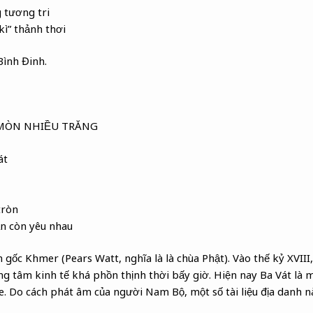
 tương tri
ì” thảnh thơi
Bình Đinh.
MÒN NHIỀU TRĂNG
át
tròn
ẫn còn yêu nhau
h gốc Khmer (Pears Watt, nghĩa là là chùa Phật). Vào thế kỷ XVIII,
g tâm kinh tế khá phồn thịnh thời bấy giờ. Hiện nay Ba Vát là m
e. Do cách phát âm của người Nam Bộ, một số tài liệu địa danh 