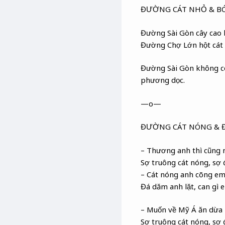
ĐƯỜNG CÁT NHỎ & B
Đường Sài Gòn cây cao
Đường Chợ Lớn hột cát 
Đường Sài Gòn không có 
phương dọc.
—o—
ĐƯỜNG CÁT NÓNG & 
– Thương anh thì cũng
Sợ truông cát nóng, sợ
– Cát nóng anh cõng em
Đá dăm anh lặt, can gì e
– Muốn về Mỹ Á ăn dừa
Sợ truông cát nóng, sợ