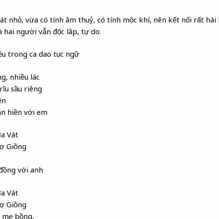
t nhỏ, vừa có tính âm thuỷ, có tính mộc khí, nên kết nối rất hà
 hai người vẫn độc lâp, tự do.
iều trong ca dao tục ngữ
, nhiều lác
ĩu sầu riêng
ền
ạn hiền với em
a Vát
hợ Giồng
đồng với anh
a Vát
hợ Giồng
 mẹ bồng,