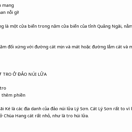
nh mang
n nỗi gì!
ũng là một cửa biển trong năm cửa biển của tỉnh Quảng Ngãi, n
ăm đối xứng với đường cát mịn và mát hoặc đường lắm cát và 
TRO Ở ĐẢO NÚI LỬA
tro
o thêm phiền
 Ké là các địa danh của đảo núi lửa Lý Sơn. Cát Lý Sơn rất to vì 
ở Chùa Hang cát rất nhỏ, như là tro húi lửa.