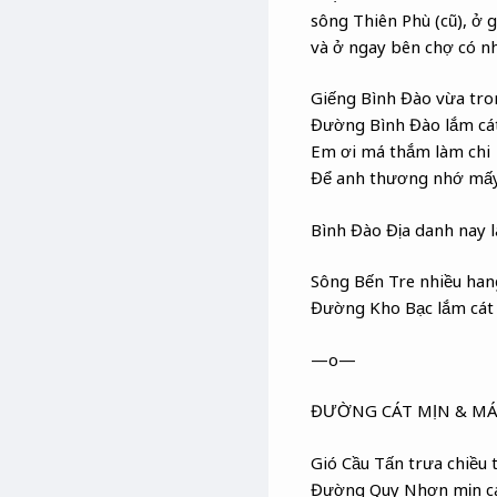
sông Thiên Phù (cũ), ở
và ở ngay bên chợ có nh
Giếng Bình Đào vừa tro
Đường Bình Đào lắm cát
Em ơi má thắm làm chi
Để anh thương nhớ mấy
Bình Đào Địa danh nay 
Sông Bến Tre nhiều han
Đường Kho Bạc lắm cát 
—o—
ĐƯỜNG CÁT MỊN & M
Gió Cầu Tấn trưa chiều 
Đường Quy Nhơn mịn cá