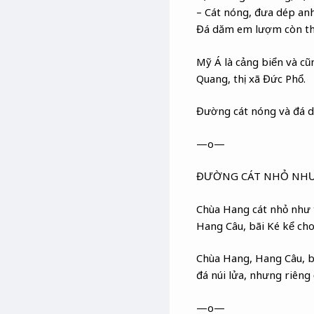
– Cát nóng, đưa dép a
Đá dăm em lượm còn tha
Mỹ Á là cảng biển và c
Quang, thị xã Đức Phổ.
Đường cát nóng và đá d
—o—
ĐƯỜNG CÁT NHỎ NHƯ 
Chùa Hang cát nhỏ như 
Hang Câu, bãi Ké kể ch
Chùa Hang, Hang Câu, bãi
đá núi lửa, nhưng riêng 
—o—