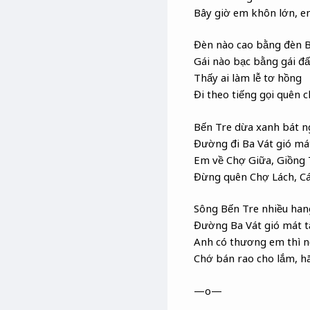
Bây giờ em khôn lớn, e
Đèn nào cao bằng đèn B
Gái nào bạc bằng gái đấ
Thấy ai làm lễ tơ hồng
Đi theo tiếng gọi quên 
Bến Tre dừa xanh bát n
Đường đi Ba Vát gió má
Em về Chợ Giữa, Giồng
Đừng quên Chợ Lách, Cá
Sông Bến Tre nhiều han
Đường Ba Vát gió mát 
Anh có thương em thì nố
Chớ bán rao cho lắm, h
—o—