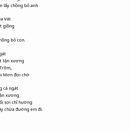
m lấy chồng bỏ anh
a Vát
t giồng
chồng bỏ con.
gát
t tận xương
 Trôm,
i Mơn đợi chờ
g cá ngát
tận xương
i sợi chỉ hường
ãy chừa đường em đi.