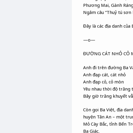
Phương Mai, Gành Ráng
Ngâm câu “Thuỷ tú sơn k
Đây là các địa danh của 
—o—
ĐƯỜNG CÁT NHỎ CỎ 
Anh đi trên đường Ba V
Anh đạp cát, cát nhỏ
Anh đạp cỏ, cỏ mòn
Yêu nhau thời độ trăng 
Bây giờ trăng khuyết v
Còn gọi Ba Việt, địa dan
huyện Tân An – một trun
Mỏ Cày Bắc, tỉnh Bến Tr
Ba Giác.