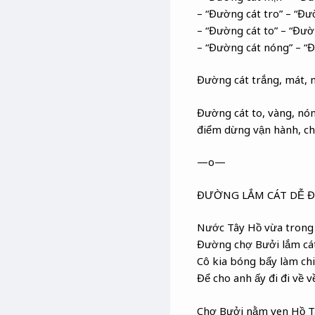
– “Đường cát tro” – “Đư
– “Đường cát to” – “Đườ
– “Đường cát nóng” – “
Đường cát trắng, mát, m
Đường cát to, vàng, nón
điểm dừng vận hành, chu
—o—
ĐƯỜNG LẮM CÁT DỄ Đ
Nước Tây Hồ vừa trong
Đường chợ Bưởi lắm cát
Cô kia bóng bẩy làm chi
Để cho anh ấy đi đi về về
Chợ Bưởi nằm ven Hồ Tây