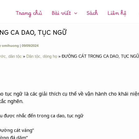
CHUYÊN
MỤC:
Trang chủ
Bài viết
Sách
Liên hệ
NG CA DAO, TỤC NGỮ
y
omihuong
|
09/09/2024
ước, dân tộc
Dân tộc, dòng họ
ĐƯỜNG CÁT TRONG CA DAO, TỤC NG
o tục ngữ là các giải thích cụ thể về vận hành cho khái ni
tắc nghẽn.
au được nhắc đến trong ca dao, tục ngữ
Đường cát vàng”
ường đá dăm”