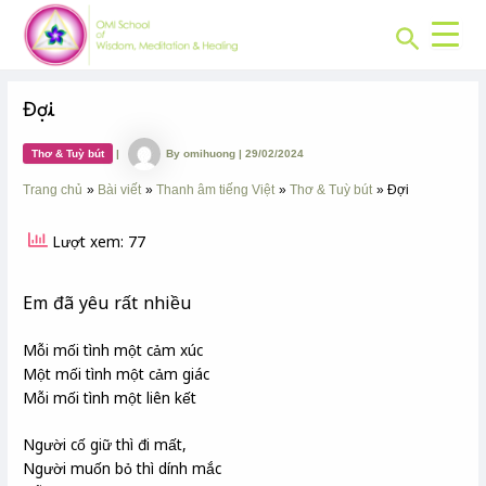
CHUYÊN
Skip
Post
MỤC:
Search
to
navigation
content
Đợi
Thơ & Tuỳ bút
|
By
omihuong
|
29/02/2024
Trang chủ
Bài viết
Thanh âm tiếng Việt
Thơ & Tuỳ bút
Đợi
Lượt xem: 77
Em đã yêu rất nhiều
Mỗi mối tình một cảm xúc
Một mối tình một cảm giác
Mỗi mối tình một liên kết
Người cố giữ thì đi mất,
Người muốn bỏ thì dính mắc