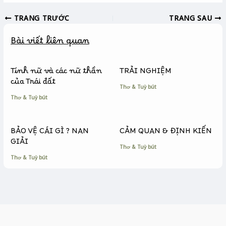
c
s
p
TRANG TRƯỚC
TRANG SAU
e
s
y
b
e
L
Bài viết liên quan
o
n
i
o
g
n
k
e
k
Tính nữ và các nữ thần
TRẢI NGHIỆM
r
của Trái đất
Thơ & Tuỳ bút
Thơ & Tuỳ bút
BẢO VỆ CÁI GÌ ? NAN
CẢM QUAN & ĐỊNH KIẾN
GIẢI
Thơ & Tuỳ bút
Thơ & Tuỳ bút