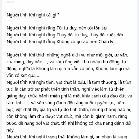
===
Người tính Khí nghĩ cái gì ?
Người tính Khí nghĩ rằng Tôi tư duy, nên tôi tồn tại
Người tính Khí nghĩ rằng Thay đổi tư duy, thay đổi cuộc đời
Người tính Khí nghĩ rằng Không có gì cao hơn Chân lý
Người tính Khí thích những nghề dịch vụ như môi giới, tư vấn,
coaching, dạy bảo …, và các công việc thu nhâp thu đông, tự
động, nghĩa là Không làm gì mà vẫn có tiền, Không làm gì mà
vẫn có kết quả …
Người tính Khí nghĩ tiền, vật chất là xấu, là tầm thường, là trần
tục, là cản trở sự phát triển tinh thần, nghĩ việc làm từ thiện,
giảng dạy, chữa bệnh miễn phí là một khía cạnh của đạo đức và
tâm linh … , và sẵn sàng đánh đổi ràng buộc quyền lực, tiền
bạc, vật chất lấy giá trị và tự do tinh thần, nhưng chừng nào họ
còn không làm chủ được vật chất, mà còn bị giam hãm, ràng
buộc, đè nặng bởi vật chất, thì Khí không có khả năng đánh đổi
này.
Người tính Khí nghĩ trạng thái Không làm gì, an nhàn là sung