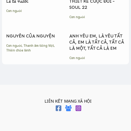
Lễ tế nước
THIẾT KẾ CUỘC ĐỜI –
r
SOUL 22
Con người
Con người
NGUYÊN CỦA NGUYỆN
ANH YÊU EM, LÀ YÊU TẤT
CẢ, EM LÀ TẤT CẢ, TẤT CẢ
Con người
,
Thanh âm tiếng Việt
,
LÀ MỘT, TẤT CẢ LÀ EM
Thiền chữa lành
Con người
LIÊN KẾT MẠNG XÃ HỘI