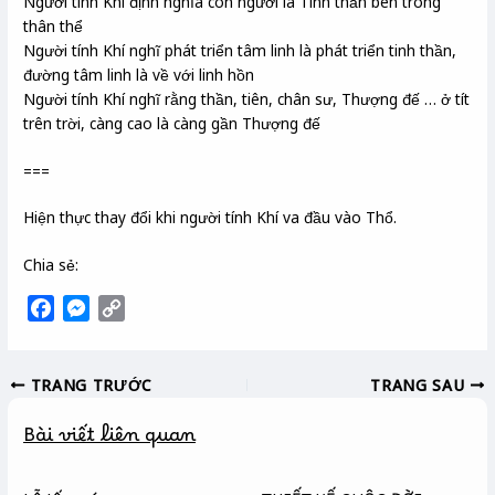
Người tính Khí định nghĩa con người là Tinh thần bên trong
thân thể
Người tính Khí nghĩ phát triển tâm linh là phát triển tinh thần,
đường tâm linh là về với linh hồn
Người tính Khí nghĩ rằng thần, tiên, chân sư, Thượng đế … ở tít
trên trời, càng cao là càng gần Thượng đế
===
Hiện thực thay đổi khi người tính Khí va đầu vào Thổ.
Chia sẻ:
F
M
C
a
e
o
c
s
p
TRANG TRƯỚC
TRANG SAU
e
s
y
b
e
L
Bài viết liên quan
o
n
i
o
g
n
k
e
k