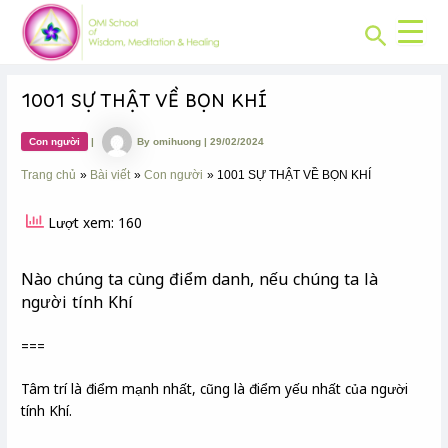
CHUYÊN
Skip
Post
MỤC:
Search
to
navigation
content
1001 SỰ THẬT VỀ BỌN KHÍ
Con người
|
By
omihuong
|
29/02/2024
Trang chủ
Bài viết
Con người
1001 SỰ THẬT VỀ BỌN KHÍ
Lượt xem: 160
Nào chúng ta cùng điểm danh, nếu chúng ta là
người tính Khí
===
Tâm trí là điểm mạnh nhất, cũng là điểm yếu nhất của người
tính Khí.