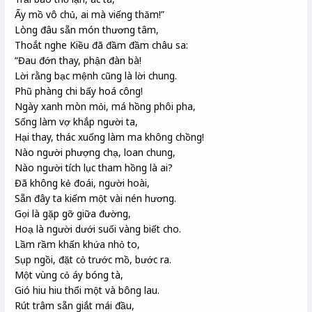
Ấy mồ vô chủ, ai mà viếng thăm!”
Lòng đâu sẵn
món
thương tâm,
Thoắt
nghe Kiều đã đầm đầm
châu
sa:
“Đau đớn thay, phận đàn bà!
Lời rằng
bạc mệnh
cũng là lời chung.
Phũ phàng chi bấy
hoá công
!
Ngày xanh mòn mỏi, má hồng phôi pha,
Sống
làm vợ khắp người ta
,
Hại thay, thác xuống làm ma không chồng
!
Nào người
phượng chạ, loan chung
,
Nào người
tích
lục tham hồng
là ai?
Đã không kẻ đoái, người hoài,
Sẵn đây ta
kiếm
một vài nén hương.
Gọi là gặp gỡ giữa đường,
Hoạ là người dưới
suối vàng
biết cho.
Lầm rầm khấn
khứa
nhỏ to,
Sụp ngồi,
đặt cỏ
trước mồ, bước ra.
Một vùng
cỏ áy
bóng tà,
Gió hiu hiu thổi một và
bông
lau.
Rút
trâm sẵn giắt mái đầu,