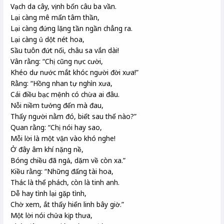
Vạch da cây, vịnh
bốn câu ba vần
.
Lại càng mê mẩn tâm thần,
Lại càng đứng
lặng
tần ngần
chẳng
ra.
Lại càng ủ dột nét hoa,
Sầu tuôn đứt nối, châu sa vắn dài!
Vân rằng: “Chị cũng nực cười,
Khéo dư nước mắt khóc người
đời xưa
!”
Rằng: “Hồng nhan tự
nghìn
xưa,
Cái điều bạc mệnh có chừa ai đâu.
Nỗi niềm tưởng đến mà đau,
Thấy người nằm
đó
, biết sau thế nào?”
Quan rằng: “Chị nói hay sao,
Mỗi lời
là một
vận vào
khó nghe!
Ở đây
âm khí
nặng nề,
Bóng chiều đã ngả, dặm
về
còn xa.”
Kiều rằng: “Những đấng tài hoa,
Thác là
thể phách
, còn là
tinh anh
.
Dễ
hay
tình lại gặp tình,
Chờ xem, ắt thấy
hiển linh
bây giờ.”
Một lời nói chửa kịp
thưa
,