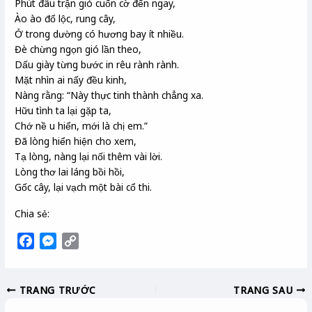
Phút đâu trận gió cuốn cờ đến ngay,
Ào ào đổ lộc,
rung
cây,
Ở trong dường có hương bay ít nhiều.
Đè chừng ngọn gió lần theo,
Dấu
giày
từng bước in rêu rành rành.
Mặt nhìn ai nấy đều kinh,
Nàng rằng: “Này thực
tinh thành
chẳng xa.
Hữu tình ta lại
gặp
ta,
Chớ
nề
u hiển
, mới là chị em.”
Đã lòng hiển hiện cho xem,
Tạ lòng, nàng lại nối thêm vài lời.
Lòng thơ lai láng bồi hồi,
Gốc cây, lại vạch một bài cổ thi.
Chia sẻ:
F
M
C
a
e
o
c
s
p
TRANG TRƯỚC
TRANG SAU
e
s
y
b
e
L