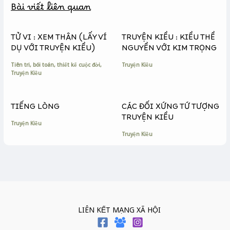
Bài viết liên quan
o
n
i
o
g
n
k
e
k
TỬ VI : XEM THÂN (LẤY VÍ
TRUYỆN KIỀU : KIỀU THỀ
r
DỤ VỚI TRUYỆN KIỀU)
NGUYỀN VỚI KIM TRỌNG
Tiên tri, bói toán, thiết kế cuộc đời
,
Truyện Kiều
Truyện Kiều
TIẾNG LÒNG
CÁC ĐỐI XỨNG TỨ TƯỢNG
TRUYỆN KIỀU
Truyện Kiều
Truyện Kiều
LIÊN KẾT MẠNG XÃ HỘI