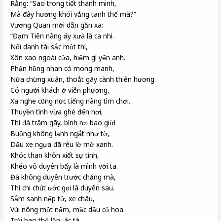
Rằng: “Sao trong tiết thanh minh,
Mà đây hương khói vắng tanh thế mà?”
Vương Quan
mới
dẫn gần xa:
“
Đạm Tiên
nàng ấy xưa là
ca nhi
.
Nổi danh tài sắc một
thì
,
Xôn xao ngoài cửa,
hiếm
gì yến anh.
Phận
hồng nhan
có mong manh,
Nửa chừng xuân, thoắt gãy
cành thiên hương
.
Có người khách ở viễn phương,
Xa nghe cũng nức tiếng nàng tìm chơi.
Thuyền tình vừa ghé
đến
nơi,
Thì đà
trâm gãy, bình rơi
bao giờ!
Buồng không
lạnh ngắt
như tờ,
Dấu xe ngựa
đã rêu lờ mờ xanh.
Khóc than khôn xiết sự tình,
Khéo vô duyên
bấy
là mình với ta.
Đã
không
duyên trước
chăng
mà,
Thì chi chút ước
gọi là duyên sau.
Sắm sanh
nếp tử, xe châu
,
Vùi nông
một
nấm
, mặc dầu cỏ hoa.
Trải bao
thỏ
lặn
, ác tà
,