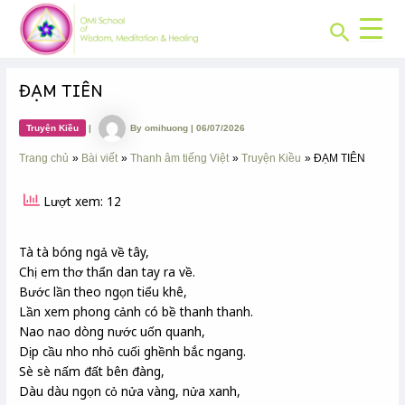
CHUYÊN
Skip
Post
MỤC:
Search
to
navigation
content
ĐẠM TIÊN
Truyện Kiều
|
By
omihuong
|
06/07/2026
Trang chủ
Bài viết
Thanh âm tiếng Việt
Truyện Kiều
ĐẠM TIÊN
Lượt xem: 12
Tà tà bóng ngả về tây,
Chị em thơ thẩn dan tay ra về.
Bước
lần
theo ngọn
tiểu khê
,
Lần xem phong cảnh có bề thanh thanh.
Nao nao dòng nước uốn quanh,
Dịp
cầu nho nhỏ cuối ghềnh bắc ngang.
Sè sè
nấm
đất bên đàng,
Dàu dàu ngọn cỏ nửa vàng, nửa xanh,