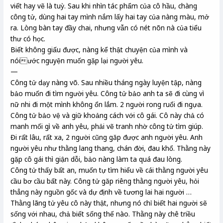
viết hay vẽ là tuỳ. Sau khi nhìn tác phẩm của cô hầu, chàng
công tử, dùng hai tay mình nắm lấy hai tay của nàng màu, mở
ra. Lòng bàn tay đầy chai, nhưng vẫn có nét nõn nà của tiểu
thư có học.
Biết không giấu được, nàng kể thật chuyện của mình và
nóiước nguyện muốn gặp lại người yêu.
—
Công tử dạy nàng võ. Sau nhiều tháng ngày luyện tập, nàng
bảo muốn đi tìm người yêu. Công tử bảo anh ta sẽ đi cùng vì
nữ nhi đi một mình không ổn lắm. 2 người rong ruổi đi ngựa.
Công tử bảo vệ và giữ khoảng cách với cô gái. Cô này chả có
manh mối gì về anh yêu, phải vẽ tranh nhờ công tử tìm giúp.
Đi rất lâu, rất xa, 2 người cũng găp được anh người yêu. Anh
người yêu như thằng lang thang, chán đời, đau khổ. Thằng này
gặp cô gái thì giận dỗi, bảo nàng làm ta quá đau lòng.
Công tử thấy bất an, muốn tự tìm hiểu về cái thằng người yêu
cầu bơ cầu bất này. Công tử găp riêng thằng người yêu, hỏi
thẳng này nguồn gốc và dự định về tương lai hai người …
Thằng lãng tử yêu cô này thật, nhưng nó chỉ biết hai người sẽ
sống với nhau, chả biết sống thế nào. Thằng này chê triều