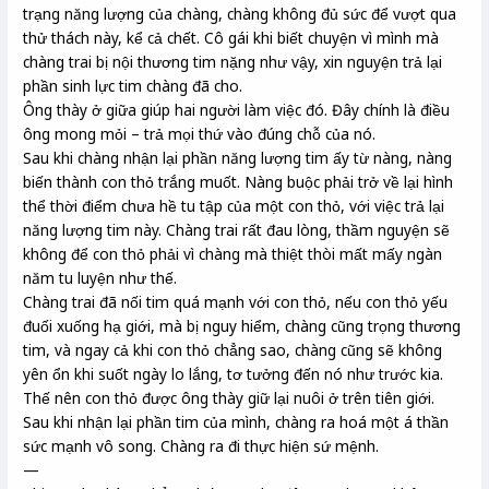
trạng năng lượng của chàng, chàng không đủ sức để vượt qua
thử thách này, kể cả chết. Cô gái khi biết chuyện vì mình mà
chàng trai bị nội thương tim nặng như vậy, xin nguyện trả lại
phần sinh lực tim chàng đã cho.
Ông thày ở giữa giúp hai người làm việc đó. Đây chính là điều
ông mong mỏi – trả mọi thứ vào đúng chỗ của nó.
Sau khi chàng nhận lại phần năng lượng tim ấy từ nàng, nàng
biến thành con thỏ trắng muốt. Nàng buộc phải trở về lại hình
thể thời điểm chưa hề tu tập của một con thỏ, với việc trả lại
năng lượng tim này. Chàng trai rất đau lòng, thầm nguyện sẽ
không để con thỏ phải vì chàng mà thiệt thòi mất mấy ngàn
năm tu luyện như thế.
Chàng trai đã nối tim quá mạnh với con thỏ, nếu con thỏ yếu
đuối xuống hạ giới, mà bị nguy hiểm, chàng cũng trọng thương
tim, và ngay cả khi con thỏ chẳng sao, chàng cũng sẽ không
yên ổn khi suốt ngày lo lắng, tơ tưởng đến nó như trước kia.
Thế nên con thỏ được ông thày giữ lại nuôi ở trên tiên giới.
Sau khi nhận lại phần tim của mình, chàng ra hoá một á thần
sức mạnh vô song. Chàng ra đi thực hiện sứ mệnh.
—