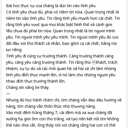
Bài hoc thực sự của chàng là đức tin vào tình yêu.
Có tình yêu chưa đủ, phải có niềm tin nữa. Quan trọng nhất là
niềm tin vào tình yêu. Tin rằng tình yêu mạnh hơn cái chết. Tin
rằng tình yêu vượt qua mọi khác biệt hình thể và cảnh giới.
Yêu chưa đủ phải tin nữa. Quan trọng nhất là tin người mình
yêu. Tin người mình yêu yêu mình. Tin người mình yêu đủ sức
đối đầu với thử thách cá nhân, bao gồm cả cái chết, bằng nội
lực riêng.
Tình yêu đi cùng sự trưởng thành. Càng trưởng thành càng
yêu, càng yêu càng trường thành. Tin rằng thử thách, trách
nhiệm, sự tự do và các mối quan hệ xã hội sẽ chỉ làm những
tình yêu đích thực mạnh lên, vì nó làm cho những người yêu
nhau đích thực trưởng thành lên.
Chàng xin vâng lời thày.
—
Nhưng dù học hành chăm chỉ, tim chàng vẫn đau đáu hướng về
nàng, tim chàng vẫn thổn thức nhớ thương nàng.
Vào một đêm trăng tháng 7, cái đêm mà xa xưa chàng đã
xuống hạ giới ôm con thỏ trắng, và tạo nên kết nối tim không
thể nào chia cắt, ông thày nói với chàng rằng hai con có thể