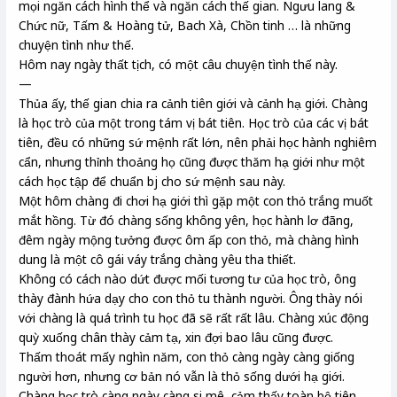
mọi ngăn cách hình thể và ngăn cách thế gian. Ngưu lang &
Chức nữ, Tấm & Hoàng tử, Bach Xà, Chồn tinh … là những
chuyện tình như thế.
Hôm nay ngày thất tịch, có một câu chuyện tình thế này.
—
Thủa ấy, thế gian chia ra cảnh tiên giới và cảnh hạ giới. Chàng
là học trò của một trong tám vị bát tiên. Học trò của các vị bát
tiên, đều có những sứ mệnh rất lớn, nên phải học hành nghiêm
cẩn, nhưng thỉnh thoảng họ cũng được thăm hạ giới như một
cách học tập để chuẩn bj cho sứ mệnh sau này.
Một hôm chàng đi chơi hạ giới thì gặp một con thỏ trắng muốt
mắt hồng. Từ đó chàng sống không yên, học hành lơ đãng,
đêm ngày mộng tưởng được ôm ấp con thỏ, mà chàng hình
dung là một cô gái váy trắng chàng yêu tha thiết.
Không có cách nào dứt được mối tương tư của học trò, ông
thày đành hứa dạy cho con thỏ tu thành người. Ông thày nói
với chàng là quá trình tu học đã sẽ rất rất lâu. Chàng xúc động
quỳ xuống chân thày cảm tạ, xin đợi bao lâu cũng được.
Thấm thoát mấy nghìn năm, con thỏ càng ngày càng giống
người hơn, nhưng cơ bản nó vẫn là thỏ sống dưới hạ giới.
Chàng học trò càng ngày càng si mê, cảm thấy toàn bộ tiên