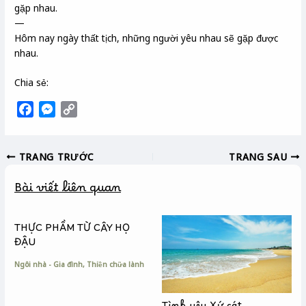
gặp nhau.
—
Hôm nay ngày thất tịch, những người yêu nhau sẽ gặp được
nhau.
Chia sẻ:
F
M
C
a
e
o
c
s
p
TRANG TRƯỚC
TRANG SAU
e
s
y
b
e
L
Bài viết liên quan
o
n
i
o
g
n
k
e
k
THỰC PHẦM TỪ CÂY HỌ
r
ĐẬU
Ngôi nhà - Gia đình
,
Thiền chữa lành