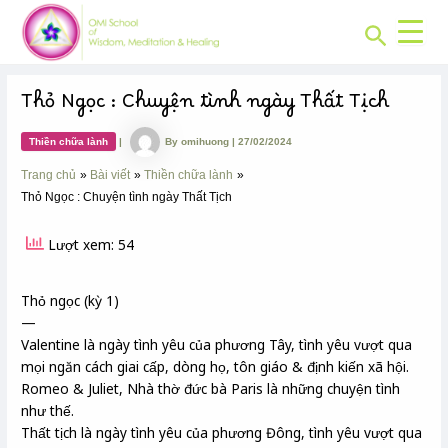
CHUYÊN
Skip
Post
MỤC:
Search
to
navigation
content
Thỏ Ngọc : Chuyện tình ngày Thất Tịch
Thiền chữa lành
|
By
omihuong
|
27/02/2024
Trang chủ
Bài viết
Thiền chữa lành
Thỏ Ngọc : Chuyện tình ngày Thất Tịch
Lượt xem: 54
Thỏ ngọc (kỳ 1)
—
Valentine là ngày tình yêu của phương Tây, tình yêu vượt qua
mọi ngăn cách giai cấp, dòng họ, tôn giáo & định kiến xã hội.
Romeo & Juliet, Nhà thờ đức bà Paris là những chuyện tình
như thế.
Thất tịch là ngày tình yêu của phương Đông, tình yêu vượt qua