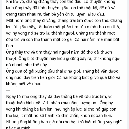
Khi trở về, chàng chẳng thấy con thỏ đâu. Lo chuyện không
lành ông thày đã tính chuyện giấu con thỏ thật kỹ, để nó và
chàng tách nhau ra, tiện bề yên ổn tu luyện lại từ đầu.
Một hôm ông thày đi vắng, chàng trai tìm được con thỏ. Chàng
lén lút giấu thầy, cắt luôn một phần tim của mình cho con thỏ,
với hy vọng nó sẽ trở lại thành người. Chàng trở thành một
đứa trẻ và con thỏ thành một cô gái. Cả hai nằm mê man bất
tỉnh.
Ông thày trở về tìm thấy hai người nằm đó thở dài thườn
thượt. Ông biết chuyện này kiểu gì cũng xảy ra, chỉ không ngờ
nó nhanh như thế này.
Ông đưa cô gái xuống đầu thai ở hạ giới. Thằng bé vẫn được
ông nuôi dạy trên tiên giới. Cả hai không biết gì về quá khứ và
không biết về nhau.
—
Ngay từ nhỏ ông thày đã dạy thằng bé về cấu trúc tim, về
thuật biến hình, về cách phân chia năng lượng tim. Ông hy
vọng khi thằng bé lớn lên, nếu nghiêp lực lai cho nó găp con
thỏ kia, ít nhất nó sẽ hành xử chín chắn, khôn ngoan hơn.
Nhưng ông không bao giờ nói cho học trò biết những suy nghĩ
này của mình.