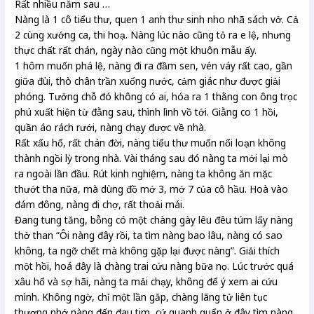
Rất nhiều năm sau …
Nàng là 1 cô tiểu thư, quen 1 anh thư sinh nho nhã sách vở. Cả
2 cùng xướng ca, thi hoạ. Nàng lúc nào cũng tỏ ra e lệ, nhưng
thực chất rất chán, ngày nào cũng một khuôn mẫu ấy.
1 hôm muốn phá lệ, nàng đi ra đầm sen, vén váy rất cao, gần
giữa đùi, thò chân trần xuống nước, cảm giác như được giải
phóng. Tưởng chỗ đó không có ai, hóa ra 1 thằng con ông trọc
phú xuất hiện từ đằng sau, thình lình vồ tới. Giằng co 1 hồi,
quần áo rách rưới, nàng chạy được về nhà.
Rất xấu hổ, rất chán đời, nàng tiểu thư muốn nổi loạn không
thành ngồi lỳ trong nhà. Vài tháng sau đó nàng ta mới lại mò
ra ngoài lần đầu. Rút kinh nghiệm, nàng ta không ăn mặc
thướt tha nữa, mà dùng đồ mớ 3, mớ 7 của cô hầu. Hoà vào
đám đông, nàng đi chợ, rất thoải mái.
Đang tung tăng, bỗng có một chàng gày lêu đêu túm lấy nàng
thở than “Ôi nàng đây rồi, ta tìm nàng bao lâu, nàng có sao
không, ta ngỡ chết mà không gặp lại được nàng”. Giải thích
một hồi, hoá đây là chàng trai cứu nàng bữa nọ. Lúc trước quá
xâu hổ và sợ hãi, nàng ta mải chạy, không để ý xem ai cứu
mình. Không ngờ, chỉ một lần găp, chàng lãng tử liên tục
thương nhớ nàng đến đau tim, cứ quanh quẩn ở đây tìm nàng