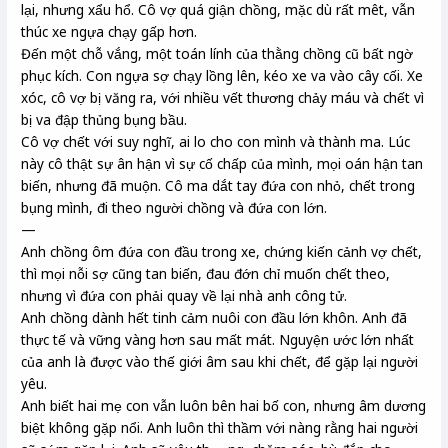
lại, nhưng xẩu hổ. Cô vợ quá giận chồng, mặc dù rất mêt, vẫn
thúc xe ngựa chạy gấp hơn.
Đến một chỗ vắng, một toán lính của thằng chồng cũ bất ngờ
phục kích. Con ngựa sợ chạy lồng lên, kéo xe va vào cây cối. Xe
xóc, cô vợ bị văng ra, với nhiều vết thương chảy máu và chết vì
bị va đập thủng bụng bầu.
Cô vợ chết với suy nghĩ, ai lo cho con mình và thành ma. Lúc
này cô thật sự ân hận vì sự cố chấp của mình, mọi oán hận tan
biến, nhưng đã muộn. Cô ma dắt tay đứa con nhỏ, chết trong
bụng mình, đi theo người chồng và đứa con lớn.
—
Anh chồng ôm đứa con đầu trong xe, chứng kiến cảnh vợ chết,
thì mọi nỗi sợ cũng tan biến, đau đớn chỉ muốn chết theo,
nhưng vì đứa con phải quay về lại nhà anh công tử.
Anh chồng dành hết tinh cảm nuôi con đầu lớn khôn. Anh đã
thực tế và vững vàng hơn sau mất mát. Nguyện ước lớn nhất
của anh là được vào thế giới âm sau khi chết, để gặp lại người
yêu.
Anh biết hai mẹ con vẫn luôn bên hai bố con, nhưng âm dương
biệt không gặp nổi. Anh luôn thì thầm với nàng rằng hai người