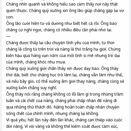
Chàng nhìn quanh và không hiểu sao cảm thấy nơi này thật
quen thuộc. Chàng quỳ xuống xin ông lão giúp chàng gặp lại vợ
con.
Ông lão cười hiền từ và dường như biết hết cả rồi. Ông bảo
chàng cứ nghỉ ngơi, chàng có nhiều điều cần phải nhớ lại.
—
Chàng được thấy lại câu chuyện tình yêu của mình, từ thời
chàng là công tử trên trời và nàng là thỏ trắng hạ giới. Chứng
kiến hậu quả hàng vạn năm của mối tình si mê nhưng trẻ dại
của mình, chàng khóc như mưa.
Chàng quỳ xuống giới chân thày xin được dạy bảo. Ông thày
thở dài, biết cho chàng học trò làm lại, chàng vẫn làm như thế,
và nếu bây giờ, có thể xuống âm giới thay nàng, chàng cũng sẽ
xuống luôn chẳng suy nghĩ.
Ông thày nói rằng chàng không có lỗi lầm gì trong những trầm
luân và cái chết của nàng, chàng phải chấp nhận để nàng đi
qua những thử thách đó. Nàng hoàn toàn chấp nhận chuyện
sống chết của chính mình, nhưng chàng lại không.
Vì quá yêu, hết lần này đến lần khác, chàng can thiệp vào cuộc
đời nàng. Vì vội vàng và không thể kiếm soát được cảm xúc,