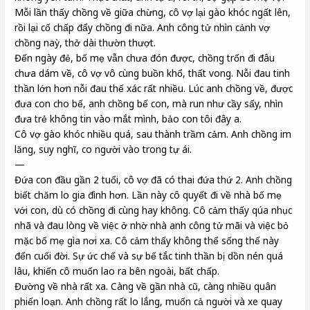
Mỗi lần thấy chồng về giữa chừng, cô vợ lại gào khóc ngất lên,
rồi lại cố chấp đẩy chồng đi nữa. Anh công tử nhìn cảnh vợ
chồng naỳ, thở dài thườn thượt.
Đến ngày đẻ, bố mẹ vẫn chưa đón được, chồng trốn đi đâu
chưa dám về, cô vợ vô cùng buồn khổ, thất vong. Nỗi đau tinh
thần lớn hơn nỗi đau thế xác rất nhiều. Lúc anh chồng về, được
đưa con cho bế, anh chồng bế con, mà run như cầy sấy, nhìn
đưa trẻ không tin vào mắt mình, bảo con tôi đây a.
Cô vợ gào khóc nhiều quá, sau thành trầm cảm. Anh chồng im
lăng, suy nghĩ, co người vào trong tự ái.
—
Đứa con đầu gần 2 tuổi, cô vợ đã có thai đứa thứ 2. Anh chồng
biết chăm lo gia đình hơn. Lần này cô quyết đi về nhà bố mẹ
với con, dù có chồng đi cùng hay không. Cô cảm thấy qúa nhục
nhã và đau lòng về việc ở nhờ nhà anh công tử mãi và việc bỏ
mặc bố mẹ gìa nơi xa. Cô cảm thấy không thể sống thế này
đến cuối đời. Sự ức chế và sự bế tắc tinh thần bị dồn nén quá
lâu, khiến cô muốn lao ra bên ngoài, bất chấp.
Đường về nhà rất xa. Càng về gần nhà cũ, càng nhiều quân
phiến loạn. Anh chồng rất lo lắng, muốn cả người và xe quay