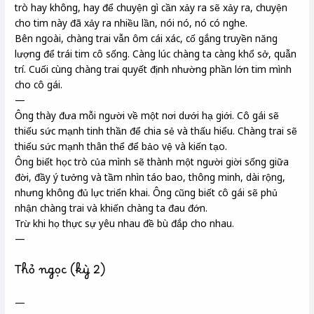
trò hay không, hay để chuyện gì cần xảy ra sẽ xảy ra, chuyện
cho tim này đã xảy ra nhiều lần, nói nó, nó có nghe.
Bên ngoài, chàng trai vẫn ôm cái xác, cố gắng truyền năng
lượng để trái tim cô sống. Càng lúc chàng ta càng khổ sở, quẫn
trí. Cuối cùng chàng trai quyết định nhường phần lớn tim mình
cho cô gái.
—
Ông thày đưa mỗi người về một nơi dưới hạ giới. Cô gái sẽ
thiếu sức mạnh tinh thần để chia sẻ và thấu hiểu. Chàng trai sẽ
thiếu sức mạnh thân thể để bảo vệ và kiến tạo.
Ông biết học trò của mình sẽ thành một người giời sống giữa
đời, đầy ý tưởng và tầm nhìn táo bao, thông minh, dài rộng,
nhưng không đủ lực triển khai. Ông cũng biết cô gái sẽ phủ
nhận chàng trai và khiến chàng ta đau đớn.
Trừ khi họ thực sự yêu nhau đề bù đắp cho nhau.
—
Thỏ ngọc (kỳ 2)
—