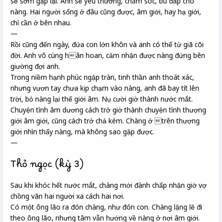
sẽ sớm gặp lại. Anh sẽ yêu thương, chăm sóc, bù đắp cho
nàng. Hai người sống ở đâu cũng được, âm giới, hay hạ giới,
chỉ cần ở bên nhau.
—
Rồi cũng đến ngày, đứa con lớn khôn và anh có thể từ giã cõi
đời. Anh vô cùng hân hoan, cảm nhận được nàng đứng bên
giường đợi anh.
Trong niềm hạnh phúc ngập tràn, tinh thần anh thoát xác,
nhưng vươn tay chưa kịp chạm vào nàng, anh đã bay tít lên
trời, bỏ nàng lại thế giới âm. Nụ cười giờ thành nước mắt.
Chuyện tình âm dương cách trở giờ thành chuyện tình thượng
giới âm giới, cũng cách trở chả kém. Chàng ở trên thượng
giới nhìn thấy nàng, mà không sao gặp được.
—
Thỏ ngọc (kỳ 3)
Sau khi khóc hết nước mắt, chàng mới đành chấp nhận giờ vợ
chồng vãn hai người xa cách hai nơi.
Có một ông lão ra đón chàng, như đón con. Chàng lặng lẽ đi
theo ông lão, nhưng tâm vẫn hướng về nàng ở nơi âm giới.