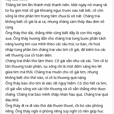
Thằng bé lớn lên thành một thanh niên. Một ngày nó mang về
từ hạ giới một cô gái khoang ngực trước sau nát bét, cô còn
sống là nhờ phần tim trung tâm chưa bị vỡ nát. Chàng trai
không biết cô gái là ai cả, nhưng chàng cảm thấy đau đớn vô
cùng.
Ông thày thở dài, chẳng nhìn cũng biết đây là con thỏ ngày
xưa. Ông thày hướng dẫn cho chàng trai từng bước phân tách
năng lương tim của mình theo các cấu trúc cơ bản, rồi hoà
nhập từng phần tim chàng trai vào tim cô gái, để kiểm tra các
vết thương của cô toàn diện.
Chàng trai thẫn thờ làm theo. Cô gái vẫn như cái xác. Tim cô bị
tổn thương toàn phần, sự sống chỉ là một đốm sáng leo lét
giữa tim mà thôi. Chàng trai muốn cho cô gái tim, nhưng
không biết cho thế nào, vì cô bị thương quá nặng.
Ông thày bảo cho tim là việc rất nguy hiểm. Có cho hết cả tim,
cô gái vẫn sống với các tổn thương và cô vẫn chẳng nhớ được
chàng. Chàng trai bảo mình chấp nhận hậu quả. Chàng trai quá
đau khổ.
Ông thày đi ra đi vào thở dài thườn thượt, rồi bỏ vào phòng
riêng. Ông thày ngồi ở phòng riêng suy nghĩ có nên giúp học