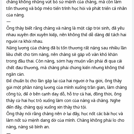
chàng không những vứt bỏ sứ mệnh của chàng, mà còn làm
tổn thương và bóp méo tiến trình học hỏi và phát triển cá nhân
của nàng.
—
Ông thày biết rằng chàng và nàng là một cặp trời sinh, đã yêu
nhau xuyên đời xuyên kiếp, nên không thể dễ dàng để tách hai
người ra khỏi nhau.
Năng lượng của chàng đã bị tổn thương rất nặng sau nhiều lần
liều chết cho tim nàng, nên chàng sẽ gặp vô vàn khó khăn
trong đầu thai. Còn nàng, sớm hay muộn vẫn phải đi qua cái
chết đau thương, mà chàng phải chứng kiến nhưng không thể
ngăn cản.
Để chuẩn bị cho lần găp lại của hai người ở hạ giới, ông thày
gửi một phần năng lương của mình xuống trần gian, làm chàng
công tử, để ở bên cạnh daỵ dỗ, hỗ trợ cả hai, đồng thời, ông
thày cử hai học trò xuống làm con của nàng và chàng. Nghe
đến đây, chàng quỳ xuống xin thày thứ tội.
Ông thày nói rằng chàng nên ở lại đây, học nốt các bài học và
làm nốt sứ mệnh dang dở của mình. Chàng không phải lo cho
nàng, nàng sẽ bình an.
—