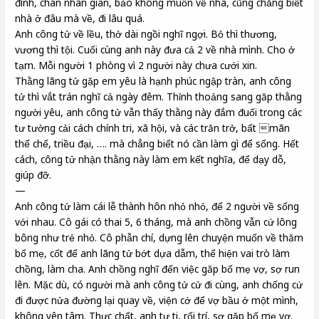
đình, chán nhân gian, bảo không muốn về nhà, cũng chẳng biết
nhà ở đâu mà về, đi lâu quá.
Anh công tử về lều, thở dài ngồi nghĩ ngợi. Bỏ thì thương,
vương thì tội. Cuối cùng anh này đưa cả 2 về nhà mình. Cho ở
tạm. Mỗi người 1 phòng vì 2 người này chưa cưới xin.
Thằng lãng tử gặp em yêu là hạnh phúc ngập tràn, anh công
tử thì vắt trán nghĩ cả ngày đêm. Thỉnh thoảng sang găp thằng
người yêu, anh công tử vẫn thấy thằng này đắm đuối trong các
tư tưởng cải cách chính tri, xã hội, và các trăn trở, bất mãn
thể chế, triều đại, …. mà chẳng biết nó cần làm gì để sống. Hết
cách, công tử nhận thằng này làm em kết nghĩa, để dạy dỗ,
giúp đỡ.
—
Anh công tử làm cái lễ thành hôn nhỏ nhỏ, để 2 người về sống
với nhau. Cô gái có thai 5, 6 tháng, mà anh chồng vẫn cứ lông
bông như trẻ nhỏ. Cô phẫn chí, dựng lên chuyện muốn về thăm
bố mẹ, cốt để anh lãng tử bớt dựa dẫm, thể hiện vai trò làm
chồng, làm cha. Anh chồng nghĩ đến việc găp bố mẹ vợ, sợ run
lên. Mặc dù, có người mà anh công tử cử đi cùng, anh chống cứ
đi được nửa đường lại quay về, viện cớ để vợ bầu ở một mình,
không yên tâm. Thực chất, anh tự ti, rối trí, sợ gặp bố mẹ vợ.