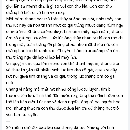
giới lẫn sứ mệnh chả là gì so với con thỏ kia. Còn con thỏ
chẳng hề biết gì về tình yêu này.
Một hôm chàng học trò trốn thày xuống hạ giới, nhìn thấy con
thỏ lúc này đã hoá thành một cô gái trắng muốt đang nằm ngủ
dưới trăng. Không cưỡng được tình cảm mấy ngàn năm, chàng
ôm cô gái ngủ cả đêm. Đến lúc ông thày nhận ra thì con thỏ chỉ
trong mấy tuần trăng đã phổng phao như một thiếu nữ, còn
chàng học trò thì xanh xao. Chuyện chàng trai xuống trần ôm
thỏ trắng ngủ đã lặp đi lặp lại mấy lần.
Vì nguyện ước quá lớn mong con thỏ thành người, chàng trai
vô thức truyền rất nhiều sinh lực tim cho cô gái, qua sợi dây
kết nối giữa tim chàng và cô gái, trong lúc chàng ôm cô gái
ngủ.
Chàng vì nàng mà mất rất nhiều công lực tu luyên, tim bị
thương tổn lớn. Tình thế đến nước này, ông thày đành đưa con
thỏ lên tiên giới. Lúc này về danh nghĩa, ông có hai người học
trò, nhưng thực ra con thỏ được đưa lên chỉ để chàng học trò
yên tâm tu luyện.
—
Sứ mệnh chờ đợi bao lâu của chàng đã tới. Nhưng với tình