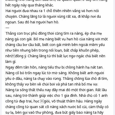
hết ngày này qua tháng khác.
Hai người đưa nhau ra 1 chỗ thiên nhiên vắng vẻ hơn nói
chuyện. Chàng lãng tử là người vùng rất xa, đi khắp nơi du
ngoạn. Sau đó hai người hẹn hò.
—
Thằng con trọc phú đồng thời cũng tìm ra nàng, ép cha mẹ
nàng gả con gái. Bố mẹ nàng biết vụ hẹn hò của nàng với một
chàng cầu bơ cầu bất, biết con gái mình bên ngoài mềm yếu
như tiên nhưng bên trong nổi loạn, bất chấp khuôn phép,
nênđồng ý. Chàng lãng tử thì bất lực ngơ ngác chả biết nên
làm gì.
Ngay đêm tân hôn, nàng tiểu thư bị chồng hành hạ nát tan.
Nàng cố bỏ trốn ngay lúc tờ mờ sáng. Không biết anh người
yêu ở đâu, nàng ta chạy vào rừng. Thằng chồng lùa chó đi tìm,
không thấy vợ bèn về chửi bới và phá tan nhà bố mẹ vợ.
Nàng ta sống thất thểu nay đây mai đó một thời gian. Rất lâu
sau, nàng trở thành giúp việc cho 1 gia đình. Nhà chủ có 1 anh
công tử đẹp trai, học giỏi, võ thuật thâm hậu. Hàng ngày
chàng công tử quan sát cô nàng xách nước bổ củi, cảm thấy có
sự lạ, bèn gọi vaò thư phòng, đưa bút giấy bảo nàng ta hãy