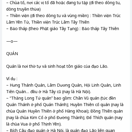
– Chùa tổ, nơi các vị tổ đã hoặc đang tu tập (đi theo dòng tu,
dòng truyền thừa)
– Thiền viện (đi theo dòng tu và vùng miền) : Thiền viện Trúc
Lâm Yên Tử, Thiền viện Trúc Lâm Tây Thiên
– Bảo tháp (theo Phật giáo Tây Tạng) : Bảo tháp Tây Thiên
—o—
QUÁN
Quán là nơi thờ tự và sinh hoạt tôn giáo của đạo Lão.
Ví dụ :
– Hưng Thánh Quán, Lâm Dương Quán, Hội Linh Quán, Linh
Tiên Quán… đều ở Hà Tây cũ (nay là Hà Nội).
– “Thăng Long Tứ quán” bao gồm: Chân Vũ quán (tức đền
Quán Thánh ở phố Quán Thánh); Huyền Thiên cổ quán (nay là
chùa Quán Huyền Thiên ở phố Hàng Khoai); Đồng Thiên quán
(nay là chùa Kim Cổ ở phố Đường Thành); Đế Thích quán (nay
là chùa Vua ở phố Thịnh Yên).
– Bích Câu đạo quán ở Hà Nội, là quán đạo Lão liên quan