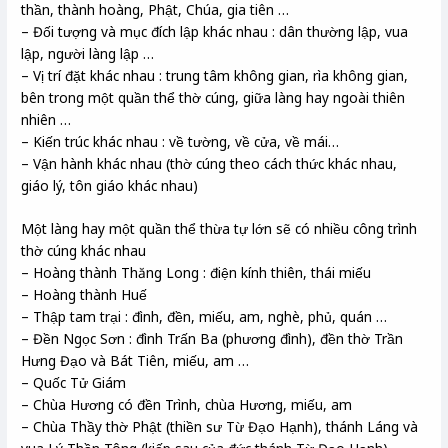
thần, thành hoàng, Phật, Chúa, gia tiên …
– Đối tượng và mục đích lập khác nhau : dân thường lập, vua
lập, người làng lập …
– Vị trí đặt khác nhau : trung tâm không gian, rìa không gian,
bên trong một quần thể thờ cúng, giữa làng hay ngoài thiên
nhiên …
– Kiến trúc khác nhau : về tường, về cửa, về mái…
– Vận hành khác nhau (thờ cúng theo cách thức khác nhau,
giáo lý, tôn giáo khác nhau)
Một làng hay một quần thể thừa tự lớn sẽ có nhiều công trình
thờ cúng khác nhau
– Hoàng thành Thăng Long : điện kính thiên, thái miếu
– Hoàng thành Huế
– Thập tam trại : đình, đền, miếu, am, nghè, phủ, quán …
– Đền Ngọc Sơn : đình Trấn Ba (phương đình), đền thờ Trần
Hưng Đạo và Bát Tiên, miếu, am …
– Quốc Tử Giám
– Chùa Hương có đền Trình, chùa Hương, miếu, am
– Chùa Thầy thờ Phật (thiền sư Từ Đạo Hạnh), thánh Láng và