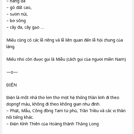
– hang đá
– gò đất cao,
– sườn núi,
– bờ sông
– cây đa, cây gạo …
Miếu cũng có các lễ riêng và lễ liên quan đến lễ hội chung của
làng.
Miếu nhỏ còn được gọi là Miễu (cách gọi của người miền Nam)
—o—
ĐIỆN
Điện là môt nhà thờ lớn thờ một hệ thống thần linh đi theo
dopngf máu, không đi theo không gian như đình.
– Phật, Mẫu, Công đồng Tam tứ phủ, Trần Triều và các vị thần
nổi tiếng khác.
– Điện Kính Thiên của Hoàng thành Thăng Long