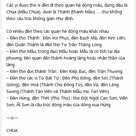
Các vị được thờ ở đền đi theo quan hệ dòng máu, đứng đầu là
Chúa (Mẫu Chúa), dưới là Thánh (thánh Mẫu) …. chứ không
theo cấu trúc không gian như đình.
Có nhiều đền theo các quan hệ dòng máu khác nhau
– Đền thờ Thánh : Đền Voi Phục, đền Bạch Mã, đền Kim Liên,
đền Quán Thánh là đền thờ Tứ Trấn Thăng Long
– Đền thờ Mẫu, trong đạo Mẫu hoặc Mẫu là có tích tại địa
phương, liên quan đến thành hoàng làng hoặc nhân thần của
làng
– Đền thờ đức thánh Trần : Đền Kiếp Bạc, đền Trần Thương
– Đền thờ các vị Tứ Bất Tử : Đền Phù Đổng, đền Sóc (Thánh
Gióng), đền Hoá (Thánh Chử Đồng Tử), đền Và, đền Lăng
Sương (Thánh Tản Viên và Thánh Mẫu mẹ Tản Viên)
– Đền Hùng, đền Thét (Phú Thọ) : thờ Đột Ngột Cao Sơn, Viễn
Sơn, Ất Sơn là cấu trúc dòng máu của dòng vua Hùng
—o—
CHÙA