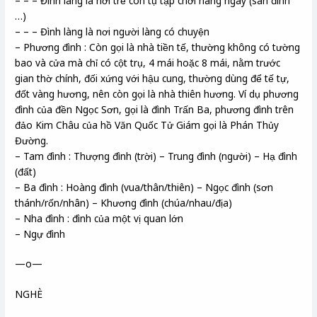
– – – Đình làng là nơi trẻ con tụ tập chơi hàng ngày (sân đình
…)
– – – Đình làng là nơi người làng có chuyện
– Phương đình : Còn gọi là nhà tiền tế, thường không có tường
bao và cửa mà chỉ có cột trụ, 4 mái hoặc 8 mái, nằm trước
gian thờ chính, đối xứng với hậu cung, thường dùng để tế tự,
đốt vàng hương, nên còn gọi là nhà thiên hương. Ví dụ phương
đình của đền Ngọc Sơn, gọi là đình Trấn Ba, phương đình trên
đảo Kim Châu của hồ Văn Quốc Tử Giám gọi là Phán Thủy
Đường.
– Tam đình : Thượng đình (trời) – Trung đình (người) – Hạ đình
(đất)
– Ba đình : Hoàng đình (vua/thân/thiên) – Ngọc đình (sơn
thánh/rốn/nhân) – Khương đình (chúa/nhau/địa)
– Nha đình : đình của một vị quan lớn
– Ngự đình
—o—
NGHÈ