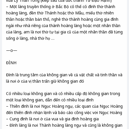
vua Lý Thần Tông (kiếp sau của đức thánh Từ Đạo Hạnh)
– Một làng truyền thống ở Bắc Bộ có thể có đình thờ thành
hoàng làng, đền thờ Thánh hoặc thờ Mẫu, miếu thờ nhiên
thần hoặc thần bản thổ, nghè thờ thành hoàng cùng gia đình
ngài như nhà riêng của thành hoàng làng hoặc một nhân thần
của làng, am là nơi thờ tự tại gia cũ của một nhân thần đã từng
sống ở làng, nhà thờ họ …
—o—
ĐÌNH
Đình là trung tâm của không gian về cả vật chất và tinh thần và
là nơi ở của vị thần trấn giữ không gian đó
Có nhiều loại không gian và có nhiều cấp độ không gian trong
một loại không gian, dẫn đến có nhiều loại đình
– Thiên đình là nơi Ngọc Hoàng ngự, các quan của Ngọc Hoàng
đến thiên đình nhận lệnh và báo cáo công việc với Ngọc Hoàng
– Cung đình là nơi ở của vua và gia đình hoàng gia
– Đình làng là nơi Thành hoàng làng ngự và cũng là không gian