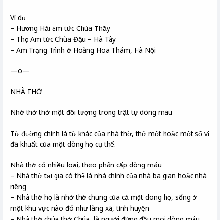
Ví dụ
– Hương Hải am tức Chùa Thầy
– Thọ Am tức Chùa Đậu – Hà Tây
– Am Trạng Trình ở Hoàng Hoa Thám, Hà Nội
—o—
NHÀ THỜ
Nhờ thờ thờ một đối tượng trong trật tự dòng máu
Từ đường chính là từ khác của nhà thờ, thở một hoặc một số vị
đã khuất của một dòng họ cụ thể.
Nhà thờ có nhiều loại, theo phân cấp dòng máu
– Nhà thờ tại gia có thể là nhà chính của nhà ba gian hoặc nhà
riêng
– Nhà thờ họ là nhờ thờ chung của cả một dong họ, sống ở
một khu vực nào đó như làng xã, tỉnh huyện
– Nhà thờ chúa thờ Chúa, là người đứng đầu moi dòng máu,