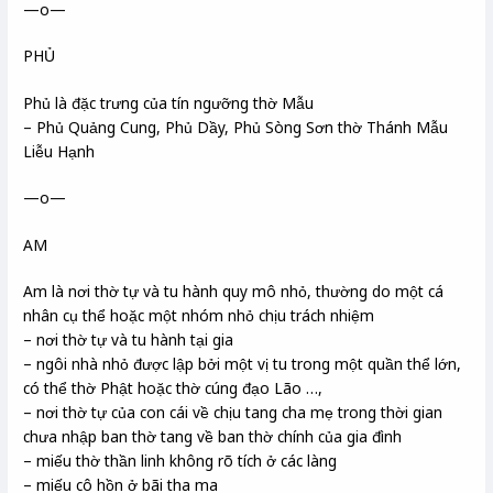
—o—
PHỦ
Phủ là đặc trưng của tín ngưỡng thờ Mẫu
– Phủ Quảng Cung, Phủ Dầy, Phủ Sòng Sơn thờ Thánh Mẫu
Liễu Hạnh
—o—
AM
Am là nơi thờ tự và tu hành quy mô nhỏ, thường do một cá
nhân cụ thể hoặc một nhóm nhỏ chịu trách nhiệm
– nơi thờ tự và tu hành tại gia
– ngôi nhà nhỏ được lập bởi một vị tu trong một quần thể lớn,
có thể thờ Phật hoặc thờ cúng đạo Lão …,
– nơi thờ tự của con cái về chịu tang cha mẹ trong thời gian
chưa nhập ban thờ tang về ban thờ chính của gia đình
– miếu thờ thần linh không rõ tích ở các làng
– miếu cô hồn ở bãi tha ma