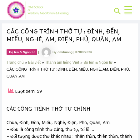
CHUYÊN
Skip
Post
MỤC:
Search
to
navigation
content
CÁC CÔNG TRÌNH THỜ TỰ : ĐÌNH, ĐỀN,
MIẾU, NGHÈ, AM, ĐIỆN, PHỦ, QUÁN, AM
Bộ tên & Ngôn từ
|
By
omihuong
|
07/03/2026
Trang chủ
Bài viết
Thanh âm tiếng Việt
Bộ tên & Ngôn từ
CÁC CÔNG TRÌNH THỜ TỰ : ĐÌNH, ĐỀN, MIẾU, NGHÈ, AM, ĐIỆN, PHỦ,
QUÁN, AM
Lượt xem: 59
CÁC CÔNG TRÌNH THỜ TỰ CHÍNH
Chùa, Đình, Đền, Miếu, Nghè, Điện, Phủ, Quán, Am.
– Đều là công trình thờ cúng, thờ tự, tế lễ …
– Đối tượng được thờ khác nhau : nhân thần, thiên thần, thánh