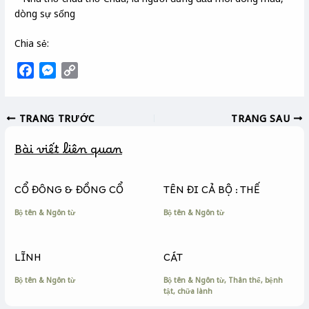
dòng sự sống
Chia sẻ:
F
M
C
a
e
o
c
s
p
TRANG TRƯỚC
TRANG SAU
e
s
y
b
e
L
Bài viết liên quan
o
n
i
o
g
n
k
e
k
CỔ ĐÔNG & ĐỒNG CỔ
TÊN ĐI CẢ BỘ : THẾ
r
Bộ tên & Ngôn từ
Bộ tên & Ngôn từ
LĨNH
CÁT
Bộ tên & Ngôn từ
Bộ tên & Ngôn từ
,
Thân thể, bệnh
tật, chữa lành