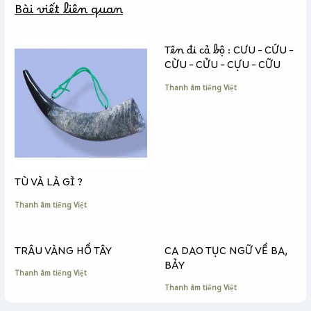
Bài viết liên quan
o
n
i
o
g
n
k
e
k
Tên đi cả bộ : CƯU – CỨU –
r
CỪU – CỬU – CỰU – CỮU
Thanh âm tiếng Việt
TÙ VÀ LÀ GÌ ?
Thanh âm tiếng Việt
TRÂU VÀNG HỒ TÂY
CA DAO TỤC NGỮ VỀ BA,
BẢY
Thanh âm tiếng Việt
Thanh âm tiếng Việt