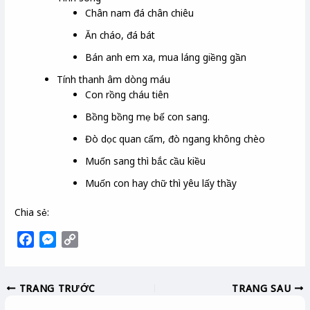
Chân nam đá chân chiêu
Ăn cháo, đá bát
Bán anh em xa, mua láng giềng gần
Tính thanh âm dòng máu
Con rồng cháu tiên
Bồng bồng mẹ bế con sang.
Đò dọc quan cấm, đò ngang không chèo
Muốn sang thì bắc cầu kiều
Muốn con hay chữ thì yêu lấy thầy
Chia sẻ:
F
M
C
a
e
o
c
s
p
TRANG TRƯỚC
TRANG SAU
e
s
y
b
e
L