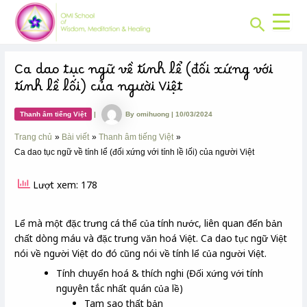
CHUYÊN
Skip
Post
MỤC:
Search
to
navigation
content
Ca dao tục ngữ về tính lể (đối xứng với
tính lề lối) của người Việt
Thanh âm tiếng Việt
|
By
omihuong
|
10/03/2024
Trang chủ
Bài viết
Thanh âm tiếng Việt
Ca dao tục ngữ về tính lể (đối xứng với tính lề lối) của người Việt
Lượt xem: 178
Lể mà một đặc trưng cá thể của tính nước, liên quan đến bản
chất dòng máu và đặc trưng văn hoá Việt. Ca dao tục ngữ Việt
nói về người Việt do đó cũng nói về tính lể của người Việt.
Tính chuyển hoá & thích nghi (Đối xứng với tính
nguyên tắc nhất quán của lề)
Tam sao thất bản