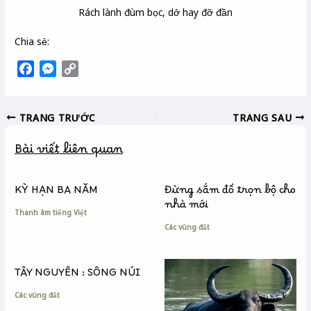
Rách lành đùm bọc, dở hay đỡ đần
Chia sẻ:
F
M
C
a
e
o
c
s
p
TRANG TRƯỚC
TRANG SAU
e
s
y
b
e
L
Bài viết liên quan
o
n
i
o
g
n
k
e
k
KỲ HẠN BA NĂM
Đừng sắm đồ trọn bộ cho
r
nhà mới
Thanh âm tiếng Việt
Các vùng đất
TÂY NGUYÊN : SÔNG NÚI
Các vùng đất