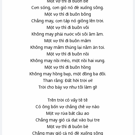
Một vợ thì đi buôn bè
Cơn sóng, cơn gió nó đè xuống sông.
Một vợ thì đi buôn bông
Chẳng may, cơn táp
nó giông lên trời.
Một vợ thì đi buôn vôi
Không may phải nước vôi sôi ầm ầm.
Một vợ thì đi buôn mâm
Không may mâm thủng lại nằm ăn toi.
Một vợ thì đi buôn nồi
Không may nồi méo, một nồi hai vung.
Một vợ thì đi buôn hồng
Không may hồng bẹp, một đồng ba đôi.
Than rằng: Đất hỡi trời ơi!
Trời cho bảy vợ như tôi làm gì!
Trên trời có vẩy tê tê
Có ông bốn vợ chẳng chê vợ nào
Một vợ rửa bát cầu ao
Chẳng may gió cả dạt vào bụi tre
Một vợ thì đi buôn bè
Chẳng may gió cả nó đè xuống sông