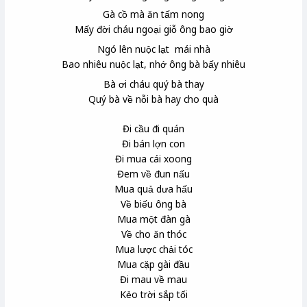
Gà cồ
mà ăn tấm
nong
Mấy đời cháu ngoại giỗ ông bao giờ
Ngó lên nuộc lạt
mái nhà
Bao nhiêu nuộc lạt, nhớ ông bà bấy nhiêu
Bà ơi cháu quý bà thay
Quý bà về nỗi bà hay cho quà
Đi cầu đi quán
Đi bán lợn con
Đi mua cái xoong
Đem về đun nấu
Mua quả dưa hấu
Về biếu ông bà
Mua một đàn gà
Về cho ăn thóc
Mua lược chải tóc
Mua cặp gài đầu
Đi mau về mau
Kẻo trời sắp tối