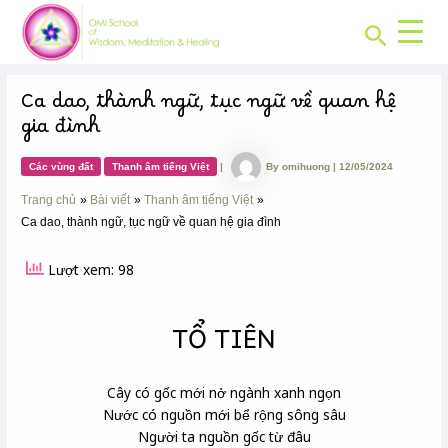
CHUYÊN
Skip
Post
MỤC:
Search
to
navigation
content
Ca dao, thành ngữ, tục ngữ về quan hệ
gia đình
Các vùng đất
Thanh âm tiếng Việt
|
By
omihuong
|
12/05/2024
Trang chủ
Bài viết
Thanh âm tiếng Việt
Ca dao, thành ngữ, tục ngữ về quan hệ gia đình
Lượt xem: 98
TỔ TIÊN
Cây có gốc mới nở ngành xanh ngọn
Nước có nguồn mới bể rộng sông sâu
Người ta nguồn gốc từ đâu