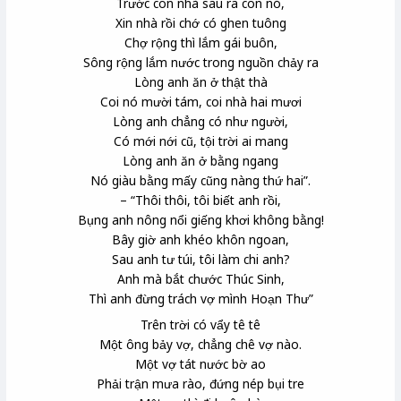
Trước con nhà sau ra con nó,
Xin nhà rồi chớ có ghen tuông
Chợ rộng thì lắm gái buôn,
Sông rộng lắm nước trong nguồn chảy ra
Lòng anh ăn ở thật thà
Coi nó mười tám, coi nhà hai mươi
Lòng anh chẳng có như người,
Có mới nới cũ, tội trời ai mang
Lòng anh ăn ở bằng ngang
Nó giàu bằng mấy cũng nàng thứ hai”.
– “Thôi thôi, tôi biết anh rồi,
Bụng anh nông nổi giếng khơi không bằng!
Bây giờ anh khéo khôn ngoan,
Sau anh tư túi
, tôi làm chi anh?
Anh mà bắt chước Thúc Sinh
,
Thì anh đừng trách vợ mình Hoạn Thư”
Trên trời có vẩy tê tê
Một ông bảy vợ, chẳng chê vợ nào.
Một vợ tát nước bờ ao
Phải trận mưa rào, đứng nép bụi tre