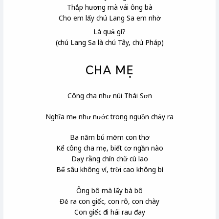
Thắp hương mà vái ông bà
Cho em lấy chú Lang Sa em nhờ
Là quả gì?
(chú Lang Sa là chú Tây, chú Pháp)
CHA MẸ
Công cha như núi Thái Sơn
Nghĩa mẹ như nước trong nguồn chảy ra
Ba năm bú mớm con thơ
Kể công cha mẹ, biết cơ ngần nào
Dạy rằng chín chữ cù lao
Bể sâu không ví, trời cao không bì
Ông bô mà lấy bà bô
Đẻ ra con giếc
, con rô
, con chày
Con giếc đi hái rau đay