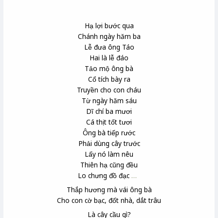
Hạ lợi
bước qua
Chánh
ngày hăm ba
Lễ đưa ông Táo
Hai là lễ đáo
Tảo mộ
ông bà
Cổ tích bày ra
Truyền cho con cháu
Từ ngày hăm sáu
Dĩ chí
ba mươi
Cá thịt tốt tươi
Ông bà tiếp rước
Phải dùng cây trước
Lấy nó làm nêu
Thiên hạ
cũng đều
Lo chưng đồ đạc
…
Thắp hương mà vái ông bà
Cho con cờ bạc, đốt nhà, dắt trâu
Là cây cầu gì?