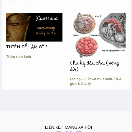
THIỀN ĐỂ LÀM GÌ ?
Thiền chữa lành
Chu kỳ đầu thai (vòng
đời)
Con người
,
Thiền chữa lành
,
Thời
gian & Chu kỳ
LIÊN KẾT MẠNG XÃ HỘI