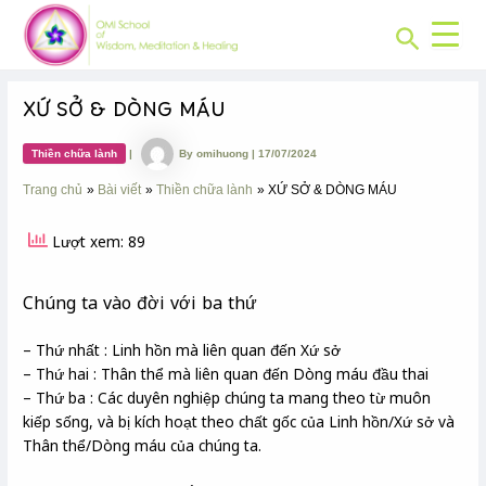
CHUYÊN
Skip
Post
MỤC:
Search
to
navigation
content
XỨ SỞ & DÒNG MÁU
Thiền chữa lành
|
By
omihuong
|
17/07/2024
Trang chủ
Bài viết
Thiền chữa lành
XỨ SỞ & DÒNG MÁU
Lượt xem: 89
Chúng ta vào đời với ba thứ
– Thứ nhất : Linh hồn mà liên quan đến Xứ sở
– Thứ hai : Thân thể mà liên quan đến Dòng máu đầu thai
– Thứ ba : Các duyên nghiệp chúng ta mang theo từ muôn
kiếp sống, và bị kích hoạt theo chất gốc của Linh hồn/Xứ sở và
Thân thể/Dòng máu của chúng ta.