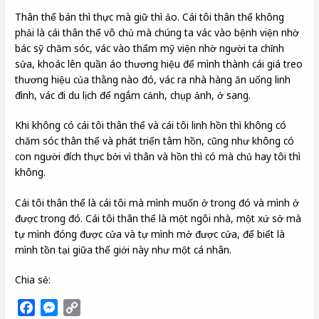
Thân thể bán thì thực mà giữ thì ảo. Cái tôi thân thể không
phải là cái thân thể vô chủ mà chúng ta vác vào bệnh viện nhờ
bác sỹ chăm sóc, vác vào thẩm mỹ viện nhờ người ta chỉnh
sửa, khoác lên quần áo thương hiệu để mình thành cái giá treo
thương hiệu của thằng nào đó, vác ra nhà hàng ăn uống linh
đình, vác đi du lịch để ngắm cảnh, chụp ảnh, ở sang.
Khi không có cái tôi thân thể và cái tôi linh hồn thì không có
chăm sóc thân thể và phát triển tâm hồn, cũng như không có
con người đích thực bởi vì thân và hồn thì có mà chủ hay tôi thì
không.
Cái tôi thân thể là cái tôi mà mình muốn ở trong đó và mình ở
được trong đó. Cái tôi thân thể là một ngôi nhà, một xứ sở mà
tự mình đóng được cửa và tự mình mở được cửa, để biết là
mình tồn tại giữa thế giới này như một cá nhân.
Chia sẻ:
F
M
C