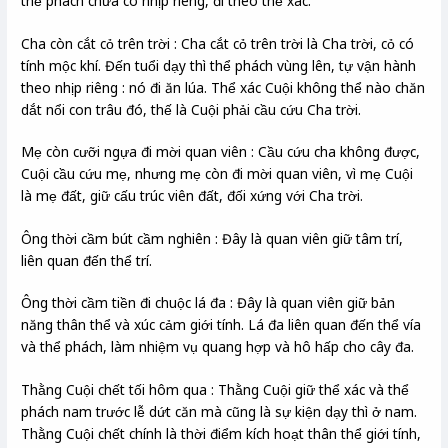
thể phách chưa có nhịp riêng, đi theo thể xác.
Cha còn cắt cỏ trên trời : Cha cắt cỏ trên trời là Cha trời, cỏ có
tính mộc khí. Đến tuổi dạy thì thể phách vùng lên, tự vận hành
theo nhịp riêng : nó đi ăn lúa. Thể xác Cuội không thể nào chăn
dắt nổi con trâu đó, thế là Cuội phải cầu cứu Cha trời.
Mẹ còn cưỡi ngựa đi mời quan viên : Cầu cứu cha không được,
Cuội cầu cứu mẹ, nhưng mẹ còn đi mời quan viên, vì mẹ Cuội
là mẹ đất, giữ cấu trúc viên đất, đối xứng với Cha trời.
Ông thời cầm bút cầm nghiên : Đây là quan viên giữ tâm trí,
liên quan đến thể trí.
Ông thời cầm tiền đi chuộc lá đa : Đây là quan viên giữ bản
năng thân thể và xúc cảm giới tính. Lá đa liên quan đến thể vía
và thể phách, làm nhiệm vụ quang hợp và hô hấp cho cây đa.
Thằng Cuội chết tối hôm qua : Thằng Cuội giữ thể xác và thể
phách nam trước lễ dứt căn mà cũng là sự kiện dạy thì ở nam.
Thằng Cuội chết chính là thời điểm kích hoạt thân thể giới tính,