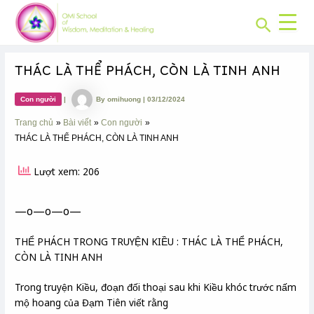
CHUYÊN
Skip
Post
MỤC:
Search
to
navigation
content
THÁC LÀ THỂ PHÁCH, CÒN LÀ TINH ANH
Con người
|
By
omihuong
|
03/12/2024
Trang chủ
Bài viết
Con người
THÁC LÀ THỂ PHÁCH, CÒN LÀ TINH ANH
Lượt xem: 206
—o—o—o—
THỂ PHÁCH TRONG TRUYỆN KIỀU : THÁC LÀ THỂ PHÁCH,
CÒN LÀ TINH ANH
Trong truyện Kiều, đoạn đối thoại sau khi Kiều khóc trước nấm
mộ hoang của Đạm Tiên viết rằng