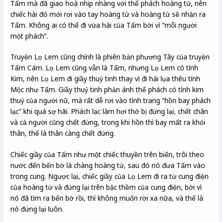
Tấm mà đã giao hoà nhịp nhàng với thể phách hoàng tử, nên
chiếc hài đó mới rơi vào tay hoàng tử và hoàng tử sẽ nhận ra
Tấm. Không ai có thể đi vừa hài của Tấm bởi vì “mỗi người
một phách”.
Truyện Lọ Lem cũng chính là phiên bản phương Tây của truyện
Tấm Cám. Lọ Lem cũng vẫn là Tấm, nhưng Lọ Lem có tính
Kim, nên Lọ Lem đi giầy thuỷ tinh thay vì đi hài lụa thêu tính
Mộc như Tấm. Giầy thuỷ tinh phản ánh thể phách có tính kim
thuỷ của người nữ, mà rất dễ rơi vào tình trang “hồn bay phách
lạc” khi quá sợ hãi. Phách lạc làm hơi thở bị đứng lại, chết chân
và cả người cũng chết đứng, trong khi hồn thì bay mất ra khỏi
thân, thế là thân càng chết đứng.
Chiếc giầy của Tấm như một chiếc thuyền trên biển, trôi theo
nước đến bến bờ là chàng hoàng tử, sau đó nó đưa Tấm vào
trong cung. Ngược lại, chiếc giầy của Lọ Lem đi ra từ cung điện
của hoàng từ và đứng lại trên bậc thềm của cung điện, bởi vì
nó đã tìm ra bến bờ rồi, thì không muốn rời xa nữa, và thế là
nó đứng lại luôn.