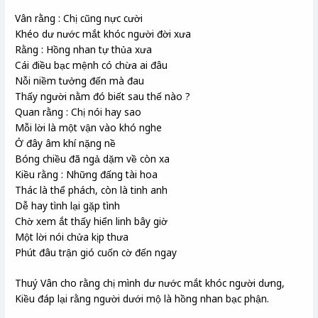
Vân rằng : Chị cũng nực cười
Khéo dư nước mắt khóc người đời xưa
Rằng : Hồng nhan tự thủa xưa
Cái điều bạc mệnh có chừa ai đâu
Nỗi niềm tưởng đến mà đau
Thấy người nằm đó biết sau thế nào ?
Quan rằng : Chị nói hay sao
Mỗi lời là một vận vào khó nghe
Ở đây âm khí nặng nề
Bóng chiều đã ngả dặm về còn xa
Kiều rằng : Những đấng tài hoa
Thác là thể phách, còn là tinh anh
Dễ hay tình lại gặp tình
Chờ xem ắt thấy hiển linh bây giờ
Một lời nói chửa kịp thưa
Phút đâu trận gió cuốn cờ đến ngay
Thuý Vân cho rằng chị mình dư nước mắt khóc người dưng,
Kiều đáp lại rằng người dưới mộ là hồng nhan bạc phận.