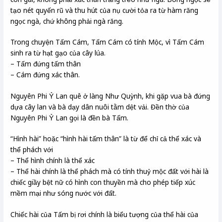
tạo nét quyến rũ và thu hút của nụ cười tỏa ra từ hàm răng
ngọc ngà, chứ không phải ngà răng.
Trong chuyện Tấm Cám, Tấm Cám có tính Mộc, vì Tấm Cám
sinh ra từ hạt gạo của cây lúa.
– Tấm đứng tấm thân
– Cám đứng xác thân.
Nguyên Phi Ỷ Lan quê ở làng Như Quỳnh, khi gặp vua bà đứng
dựa cây lan và bà dạy dân nuôi tằm dệt vải. Đền thờ của
Nguyên Phi Ỷ Lan gọi là đền bà Tấm.
“Hình hài” hoặc “hình hài tấm thân” là từ để chỉ cả thể xác và
thể phách với
– Thể hình chính là thể xác
– Thể hài chính là thể phách mà có tính thuỷ mộc đất với hài là
chiếc giầy bệt nữ có hình con thuyền mà cho phép tiếp xúc
mềm mại như sóng nước với đất.
Chiếc hài của Tấm bị rơi chính là biểu tượng của thể hài của