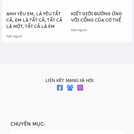
ANH YÊU EM, LÀ YÊU TẤT
KIẾT GIỚI ĐƯỜNG ỨNG
CẢ, EM LÀ TẤT CẢ, TẤT CẢ
VỚI CỔNG CỦA CƠ THỂ
LÀ MỘT, TẤT CẢ LÀ EM
Con người
Con người
LIÊN KẾT MẠNG XÃ HỘI
CHUYÊN MỤC: