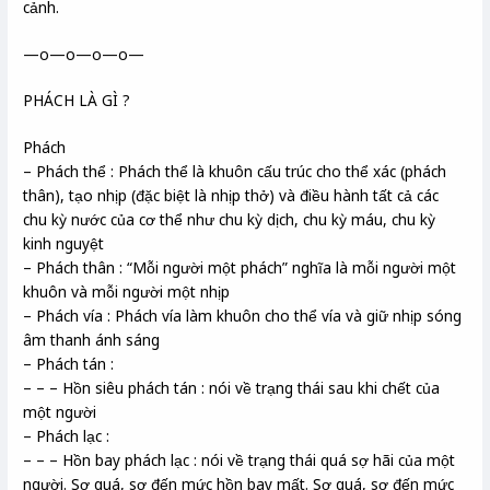
cảnh.
—o—o—o—o—
PHÁCH LÀ GÌ ?
Phách
– Phách thể : Phách thể là khuôn cấu trúc cho thể xác (phách
thân), tạo nhịp (đặc biệt là nhịp thở) và điều hành tất cả các
chu kỳ nước của cơ thể như chu kỳ dịch, chu kỳ máu, chu kỳ
kinh nguyệt
– Phách thân : “Mỗi người một phách” nghĩa là mỗi người một
khuôn và mỗi người một nhịp
– Phách vía : Phách vía làm khuôn cho thể vía và giữ nhịp sóng
âm thanh ánh sáng
– Phách tán :
– – – Hồn siêu phách tán : nói về trạng thái sau khi chết của
một người
– Phách lạc :
– – – Hồn bay phách lạc : nói về trạng thái quá sợ hãi của một
người. Sợ quá, sợ đến mức hồn bay mất. Sợ quá, sợ đến mức