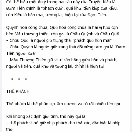
Có thể hiểu một ẩn ý trong hai câu này của Truyện Kiều là
Đạm Tiên chính là “phách quế”, quá khứ, tiền kiếp của Kiều,
còn Kiều là hồn mai, tương lai, hiện tại của Đạm Tiên.
Quỳnh hoa công chúa, Quế hoa công chúa là hai vị hầu cận
bên Mẫu thượng thiên, còn gọi là Chầu Quỳnh và Chầu Quế.
– Chầu Quế là người giữ trạng thái “phách quế hồn mai”
– Chầu Quỳnh là người giữ trang thái đối xứng tạm gọi là “Đạm
Tiên người xưa”
– Mẫu Thượng Thiên giữ vị trí cân bằng giữa hồn và phách,
người và tiên, quá khứ và tương lai, chính là hiện tại
—o—o—o—
THỂ PHÁCH
Thể phách là thể phân cực âm dương và có rất nhiều tên gọi
Khi không xác định giới tính, thể này gọi là :
– thể phách vì nó giữ nhịp phách cho thể xác, đặc biệt là nhịp
thở