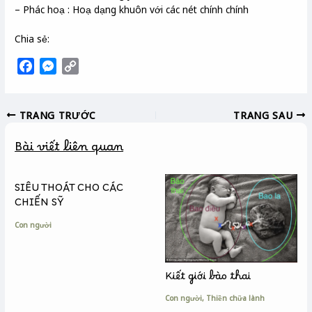
– Phác hoạ : Hoạ dạng khuôn với các nét chính chính
Chia sẻ:
F
M
C
a
e
o
c
s
p
TRANG TRƯỚC
TRANG SAU
e
s
y
b
e
L
Bài viết liên quan
o
n
i
o
g
n
k
e
k
SIÊU THOÁT CHO CÁC
r
CHIẾN SỸ
Con người
Kiết giới bào thai
Con người
,
Thiền chữa lành