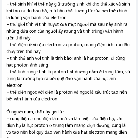
– thể sinh khí vì thể này giữ trường sinh khí cho thể xác và sinh
khí tạo ra do hơi thở, mà bản chất lượng tử của hơi thở chính
là luồng vận hành của electron
– thể giới tính vì tinh huyết của một người mà sau này sinh ra
những đứa con của người ấy (trứng và tinh trùng) vận hành
trên thể này
– thể điện từ vì cặp electron và proton, mang điện tích trái dấu
chạy trên thể này
– tinh thể anh với tinh là tinh bào; anh là hạt proton, đi cùng
hạt photon ánh sáng
– thể tinh cung : tinh là proton hạt dương nằm ở trung tâm, và
cung là trường tạo ra bởi quỹ đạo vận hành của hạt âm
electron
– thể điện ngọc với điện là proton và ngọc là cấu trúc tạo nên
bởi vận hành của electron
Ở người nam, thể này gọi là :
– cung điện : cung điện là nơi ở và làm việc của điện hạ, với
điện hạ là hạt proton ở trung tâm mang điện dương, cung là
vỏ tạo nên bởi quỹ đạo vận hành của hạt electron mang điện