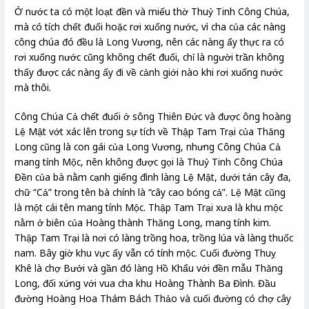
Ở nước ta có một loạt đền và miếu thờ Thuỷ Tinh Công Chúa,
mà có tích chết đuối hoặc rơi xuống nước, vì cha của các nàng
công chúa đó đều là Long Vương, nên các nàng ấy thực ra có
rơi xuống nước cũng không chết đuối, chỉ là người trần không
thấy được các nàng ấy đi về cảnh giới nào khi rơi xuống nước
mà thôi.
Công Chúa Cả chết đuối ở sông Thiên Đức và được ông hoàng
Lệ Mật vớt xác lên trong sự tích về Thập Tam Trại của Thăng
Long cũng là con gái của Long Vương, nhưng Công Chúa Cả
mang tính Mộc, nên không được gọi là Thuỷ Tinh Công Chúa
Đền của bà nằm cạnh giếng đình làng Lệ Mật, dưới tán cây đa,
chữ “Cả” trong tên bà chính là “cây cao bóng cả”. Lệ Mật cũng
là một cái tên mang tính Mộc. Thập Tam Trại xưa là khu mộc
nằm ở biên của Hoàng thành Thăng Long, mang tính kim.
Thập Tam Trại là nơi có làng trồng hoa, trồng lúa và làng thuốc
nam. Bây giờ khu vực ấy vẫn có tính mộc. Cuối đường Thuỵ
Khê là chợ Bưởi và gần đó làng Hồ Khẩu với đền mẫu Thăng
Long, đối xứng với vua cha khu Hoàng Thành Ba Đình. Đầu
đường Hoàng Hoa Thám Bách Thảo và cuối đường có chợ cây