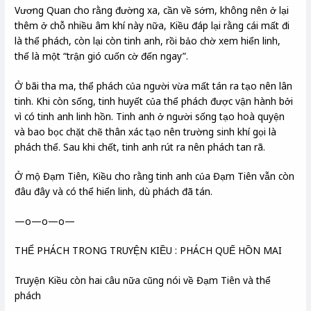
Vương Quan cho rằng đường xa, cần về sớm, không nên ở lại
thêm ở chỗ nhiều âm khí này nữa, Kiều đáp lại rằng cái mất đi
là thể phách, còn lại còn tinh anh, rồi bảo chờ xem hiển linh,
thế là một “trận gió cuốn cờ đến ngay”.
Ở bãi tha ma, thể phách của người vừa mất tán ra tạo nên lân
tinh. Khi còn sống, tinh huyết của thể phách được vận hành bởi
vì có tinh anh linh hồn. Tinh anh ở người sống tạo hoà quyện
và bao bọc chặt chẽ thân xác tạo nên trường sinh khí gọi là
phách thể. Sau khi chết, tinh anh rút ra nên phách tan rã.
Ở mộ Đạm Tiên, Kiều cho rằng tinh anh của Đạm Tiên vẫn còn
đâu đây và có thể hiển linh, dù phách đã tán.
—o—o—o—
THỂ PHÁCH TRONG TRUYỆN KIỀU : PHÁCH QUẾ HỒN MAI
Truyện Kiều còn hai câu nữa cũng nói về Đạm Tiên và thể
phách