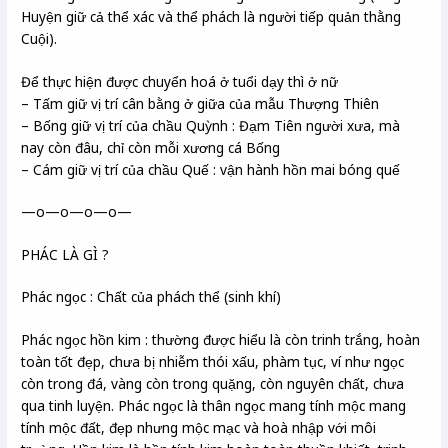
Huyện giữ cả thể xác và thể phách là người tiếp quản thằng
Cuội).
Để thực hiện được chuyển hoá ở tuổi dạy thì ở nữ
– Tấm giữ vị trí cân bằng ở giữa của mẫu Thượng Thiên
– Bống giữ vị trí của chầu Quỳnh : Đạm Tiên người xưa, mà
nay còn đâu, chỉ còn mỗi xương cá Bống
– Cám giữ vị trí của chầu Quế : vận hành hồn mai bóng quế
—o—o—o—o—
PHÁC LÀ GÌ ?
Phác ngọc : Chất của phách thể (sinh khí)
Phác ngọc hồn kim : thường được hiểu là còn trinh trắng, hoàn
toàn tốt đẹp, chưa bị nhiễm thói xấu, phàm tục, ví như ngọc
còn trong đá, vàng còn trong quặng, còn nguyên chất, chưa
qua tinh luyện. Phác ngọc là thân ngọc mang tính mộc mang
tính mộc đất, đẹp nhưng mộc mạc và hoà nhập với môi