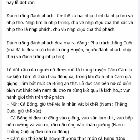
hay lễ dứt căn.
Đánh trống đánh phách : Cơ thể có hai nhịp chính là nhịp tim và
nhịp thở. Nhịp tim là nhịp trống, chủ về nhịp điệu của thể xác và
nhịp thở là nhịp phách, chủ về nhịp điệu của thể phách.
Đánh trống đánh phách đưa ma ra đồng : Phụ trách thằng Cuội
(mà đã bị đưa ma) chính là ông Huyện, người đánh phách nhịp
thở) và đánh trống (nhịp tim).
Lễ dứt căn của người nữ được mô tả trong truyện Tấm Cám là
sự kiện Tấm đi chăn trâu đồng xa, trong khi đó ở nhà Cám giả
giọng Tấm bắt mất cá Bống ăn thịt. Lễ dứt căn bên nữ có diễn
biến rất khác bên nam dù cho ra cùng kết quả là kích hoạt vận
hành giới tính trên thể phách
– Nữ : Cá Bống, giữ thể vía là nhân vật bị chết (Nam : Thằng
Cuội, giữ thể xác)
– Cá Bống bị đưa từ đồng vào giếng, vào sân làm thịt, vào bếp
nấu nướng và vùi tro, rồi cuối cùng vào chân giường (Nam :
Thằng Cuội bị đưa ma ra đồng)
– Cám giữ thể xác là người thưởng thức món cá Bống (Ông