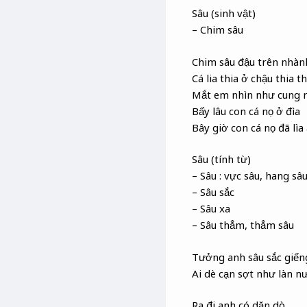
Sâu (sinh vật)
– Chim sâu
Chim sâu đậu trên nhàn
Cá lia thia ở chậu thia th
Mắt em nhìn như cung n
Bấy lâu con cá nọ ở đìa
Bây giờ con cá nọ đã lìa
Sâu (tính từ)
– Sâu : vực sâu, hang sâ
– Sâu sắc
– Sâu xa
– Sâu thẳm, thẳm sâu
Tưởng anh sâu sắc giến
Ai dè cạn sợt như làn 
Ra đi anh có dặn dò