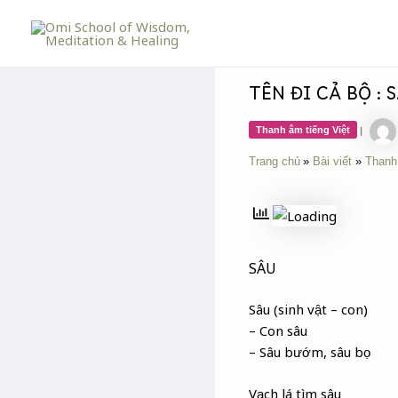
Skip
Post
to
navigation
content
TÊN ĐI CẢ BỘ : 
Thanh âm tiếng Việt
|
Trang chủ
Bài viết
Thanh
SÂU
Sâu (sinh vật – con)
– Con sâu
– Sâu bướm, sâu bọ
Vạch lá tìm sâu