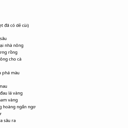
t đã có dẻ cùi)
sâu
ại nhà nông
ơng rồng
ông cho cà
a phá màu
mau
đau lá vàng
tham vàng
g hoàng ngẩn ngơ
ờ
a sâu ra