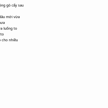
ộng gò cấy sau
 dâu mới vừa
hưa
a luống to
 to
o cho nhiều