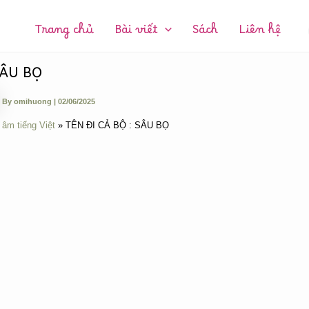
CHUYÊN
MỤC:
Trang chủ
Bài viết
Sách
Liên hệ
SÂU BỌ
By
omihuong
|
02/06/2025
 âm tiếng Việt
TÊN ĐI CẢ BỘ : SÂU BỌ