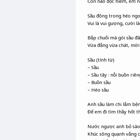
Con nào độc hiểm, em n
Sầu đông trong héo ngo
Vui là vui gượng, cười l
Bắp chuối mà gói sầu đ
Vừa đắng vừa chát, mời
Sầu (tính từ)
– Sầu
– Sầu tây : nỗi buồn riên
– Buồn sầu
– Héo sầu
Anh sầu làm chi lắm bệ
Để em đi tìm thầy hốt t
Nước ngược anh bỏ sào
Khúc sông quạnh vắng c