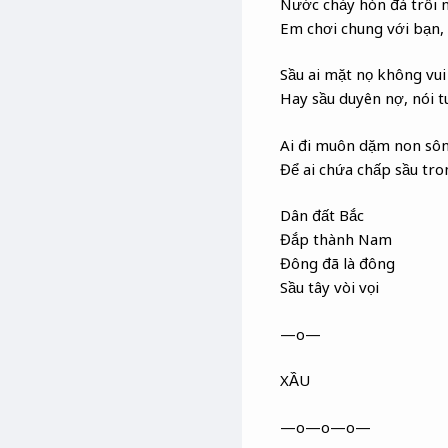
Nước chảy hòn đá trôi 
Em chơi chung với bạn,
Sầu ai mặt nọ không vui
Hay sầu duyên nợ, nói t
Ai đi muôn dặm non sôn
Để ai chứa chấp sầu tro
Dân đất Bắc
Đắp thành Nam
Đông đã là đông
Sầu tây vòi vọi
—o—
XẦU
—o—o—o—