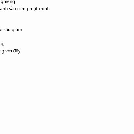
nghiêng
 anh sầu riêng một mình
ui sầu giùm
g,
ng vơi đầy.