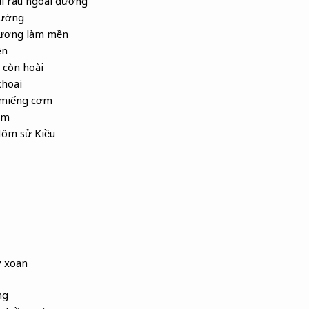
i rau ngoài đường
iường
 sương làm mền
ên
n còn hoài
khoai
 miếng cơm
ôm
Nôm sử Kiều
y xoan
ng