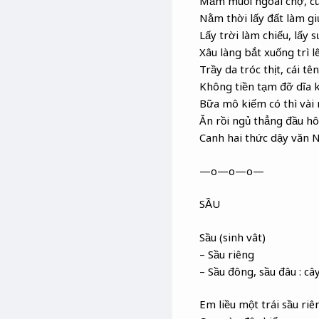
Mắm muối ngoài chợ, củ
Nằm thời lấy đất làm g
Lấy trời làm chiếu, lấy
Xâu làng bắt xuống trì l
Trầy da tróc thịt, cái tê
Không tiền tạm đỡ dĩa 
Bữa mô kiếm có thì vài
Ăn rồi ngủ thẳng đầu h
Canh hai thức dậy văn 
—o—o—o—
SẦU
Sầu (sinh vât)
– Sầu riêng
– Sầu đông, sầu đâu : câ
Em liều một trái sầu riê