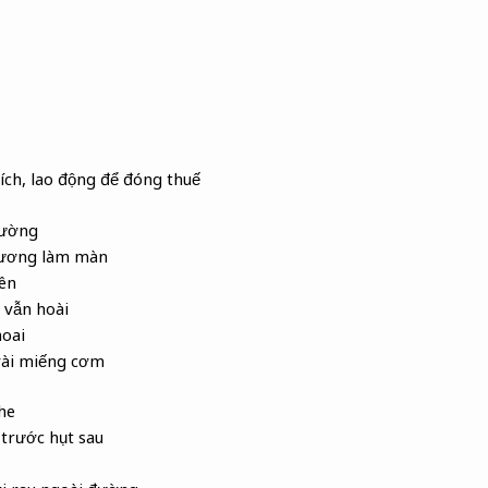
 ích, lao động để đóng thuế
iường
 sương làm màn
lên
n vẫn hoài
hoai
vài miếng cơm
he
 trước hụt sau