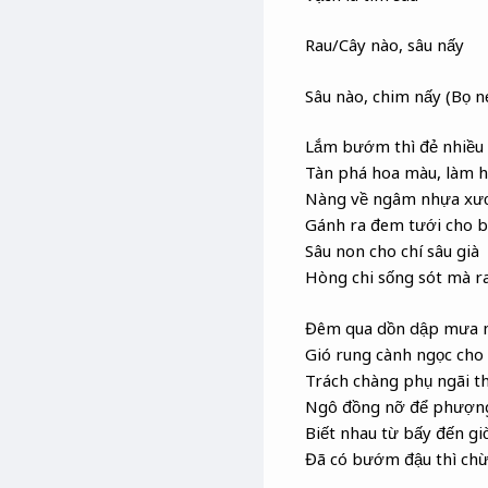
Rau/Cây nào, sâu nấy
Sâu nào, chim nấy (Bọ nẹ
Lắm bướm thì đẻ nhiều 
Tàn phá hoa màu, làm h
Nàng về ngâm nhựa xư
Gánh ra đem tưới cho b
Sâu non cho chí sâu già
Hòng chi sống sót mà r
Đêm qua dồn dập mưa 
Gió rung cành ngọc cho 
Trách chàng phụ ngãi 
Ngô đồng nỡ để phượn
Biết nhau từ bấy đến gi
Đã có bướm đậu thì chừ