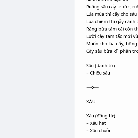
Ruộng sâu cấy trước, ru
Lúa mùa thì cấy cho sâu
Lúa chiêm thì gảy cành
Răng bừa tám cái còn t
Lưỡi cày tám tấc mới vừ
Muốn cho lúa nẩy, bông
Cày sâu bừa kĩ, phân tr
Sâu (danh từ)
– Chiều sâu
—o—
XÂU
Xâu (động từ)
– Xâu hạt
– Xâu chuỗi