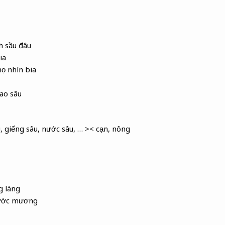
h sầu đâu
ia
ọ nhìn bia
 ao sâu
u, giếng sâu, nước sâu, … >< cạn, nông
g làng
nước mương