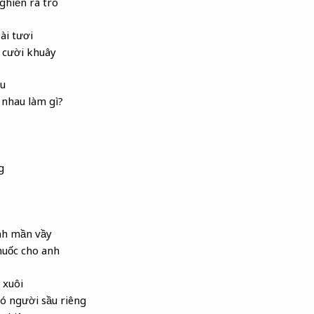
ghiền ra tro
ài tươi
à cười khuây
âu
 nhau làm gì?
g
nh mần vầy
huốc cho anh
 xuôi
ó người sầu riêng