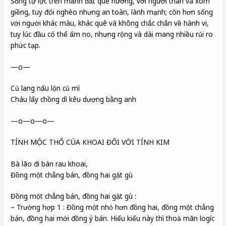
Sống tự lực trên mảnh đất quê hương, với người thân và xóm
giềng, tuy đói nghèo nhưng an toàn, lành mạnh; còn hơn sống
với người khác màu, khác quê và không chắc chắn về hành vi,
tuy lúc đầu có thể ấm no, nhưng rộng và dài mang nhiều rủi ro
phức tạp.
—o—
Củ lang nấu lộn củ mì
Cháu lấy chồng dì kêu dượng bằng anh
—o—o—o—
TÍNH MỘC THỔ CỦA KHOAI ĐỐI VỚI TÍNH KIM
Bà lão đi bán rau khoai,
Đồng một chẳng bán, đồng hai gật gù
Đồng một chẳng bán, đồng hai gật gù :
– Trường hợp 1 : Đồng một nhỏ hơn đồng hai, đồng một chẳng
bán, đồng hai mới đồng ý bán. Hiểu kiểu này thì thoả mãn logíc