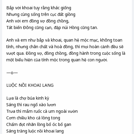
Bắp với khoai tuy rằng khác giống
Nhưng cùng sống trên cục đất giồng
Anh với em đồng vợ đồng chồng,
Tát biển Đông cũng cạn, đập núi Hồng cũng tan.
Anh và em như bắp và khoai, quan hệ mộc mạc, không toan
tính, nhưng chân chất và hoà đồng, thì mọi hoàn cảnh đều sẽ
vượt qua. Đồng vợ, đồng chồng, đồng hành trong cuộc sống là
một biểu hiện của tính mộc trong quan hệ con người.
—o—
LUỘC NỒI KHOAI LANG
Lựa là chợ búa kinh kỳ
Sáng thì rau ngổ xào lươn
Trưa thì mắm ruốc cà um ngoài vườn
Cơm chiều kho cá lòng tong
Chấm đọt nhãn lồng bổ óc bổ gan
Sáng trăng luộc nồi khoai lang