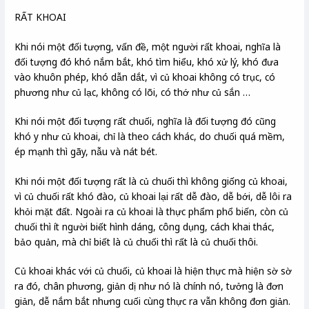
RẤT KHOAI
Khi nói một đối tượng, vấn đề, một người rất khoai, nghĩa là
đối tượng đó khó nắm bắt, khó tìm hiểu, khó xử lý, khó đưa
vào khuôn phép, khó dẫn dắt, vì củ khoai không có trục, có
phương như củ lạc, không có lõi, có thớ như củ sắn …
Khi nói một đối tượng rất chuối, nghĩa là đối tượng đó cũng
khó y như củ khoai, chỉ là theo cách khác, do chuối quá mềm,
ép mạnh thì gãy, nẫu và nát bét.
Khi nói một đối tượng rất là củ chuối thì không giống củ khoai,
vì củ chuối rất khó đào, củ khoai lại rất dễ đào, dễ bới, dễ lôi ra
khỏi mặt đất. Ngoài ra củ khoai là thực phẩm phổ biến, còn củ
chuối thì ít người biết hình dáng, công dụng, cách khai thác,
bảo quản, mà chỉ biết là củ chuối thì rất là củ chuối thôi.
Củ khoai khác với củ chuối, củ khoai là hiện thực mà hiện sờ sờ
ra đó, chân phương, giản dị như nó là chính nó, tưởng là đơn
giản, dễ nắm bắt nhưng cuối cùng thực ra vẫn không đơn giản.