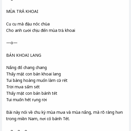
MÙA TRẢ KHOAI
Cu cu mà đậu nóc chùa
Cho anh cưới chịu đến mùa trả khoai
—o—
BÁN KHOAI LANG
Nắng đổ chang chang
Thấy mặt con bán khoai lang
Tui bàng hoàng muốn làm cữ rét
Trời mưa sấm sét
Thấy mặt con bán bánh tét
Tui muốn hét rụng rời
Bài này nói về chu kỳ mùa mưa và mùa nắng, mà rõ ràng hơn
trong miền Nam, nơi có bánh Tét.
—o—o—o—