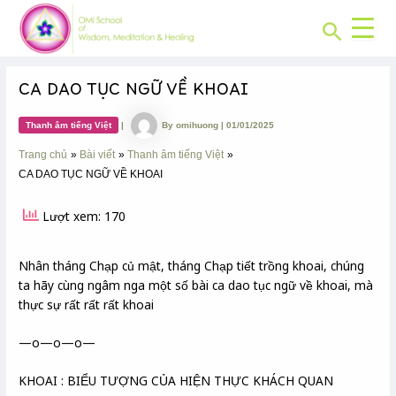
CHUYÊN
Skip
Post
MỤC:
Search
to
navigation
content
CA DAO TỤC NGỮ VỀ KHOAI
Thanh âm tiếng Việt
|
By
omihuong
|
01/01/2025
Trang chủ
Bài viết
Thanh âm tiếng Việt
CA DAO TỤC NGỮ VỀ KHOAI
Lượt xem: 170
Nhân tháng Chạp củ mật, tháng Chạp tiết trồng khoai, chúng
ta hãy cùng ngâm nga một số bài ca dao tục ngữ về khoai, mà
thực sự rất rất rất khoai
—o—o—o—
KHOAI : BIỂU TƯỢNG CỦA HIỆN THỰC KHÁCH QUAN