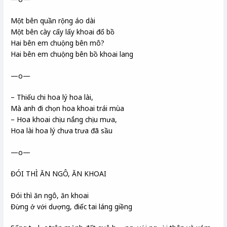
Một bên quần rộng áo dài
Một bên cày cấy lấy khoai đổ bồ
Hai bên em chuộng bên mô?
Hai bên em chuộng bên bồ khoai lang
—o—
– Thiếu chi hoa lý hoa lài,
Mà anh đi chọn hoa khoai trái mùa
– Hoa khoai chịu nắng chịu mưa,
Hoa lài hoa lý chưa trưa đã sầu
—o—
ĐÓI THÌ ĂN NGÔ, ĂN KHOAI
Đói thì ăn ngô, ăn khoai
Đừng ở với dượng, điếc tai láng giềng