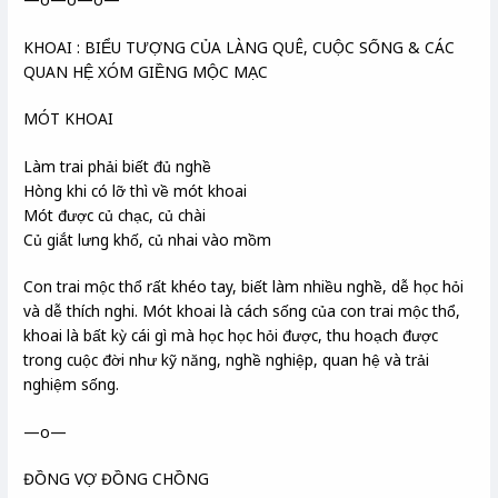
KHOAI : BIỂU TƯỢNG CỦA LÀNG QUÊ, CUỘC SỐNG & CÁC
QUAN HỆ XÓM GIỀNG MỘC MẠC
MÓT KHOAI
Làm trai phải biết đủ nghề
Hòng khi có lỡ thì về mót khoai
Mót được củ chạc, củ chài
Củ giắt lưng khố, củ nhai vào mồm
Con trai mộc thổ rất khéo tay, biết làm nhiều nghề, dễ học hỏi
và dễ thích nghi. Mót khoai là cách sống của con trai mộc thổ,
khoai là bất kỳ cái gì mà học học hỏi được, thu hoạch được
trong cuộc đời như kỹ năng, nghề nghiệp, quan hệ và trải
nghiệm sống.
—o—
ĐỒNG VỢ ĐỒNG CHỒNG