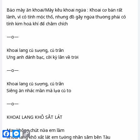
Bảo mày ăn khoai/Mày kêu khoai ngứa : Khoai cơ bản rất
lành, vì có tính mộc thổ, nhưng đồ gây ngứa thường phải có
tính kim hoả khí để châm chích
—o—
Khoai lang củ sượng, củ trân
Ưng anh đánh bạc, cỡi kỳ lân về trời
—o—
Khoai lang củ sượng, củ trân
Siêng ăn nhác mần mà lựa củ to
—o—
KHOAI LANG KHÔ SẮT LÁT
May không chút nữa em lầm
Facebook
Messenger
Copy
Khoai lang khô xắt lát em tưởng nhân sâm bên Tàu
Link