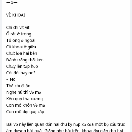
—o—
VÈ KHOAI
Chi chi vít vít
Ổ rết ở trong
Tổ ong ở ngoài
Củ khoai ở giữa
Chất lửa hai bên
Đánh trống thổi kèn
Chạy lên tập họp
Cói đói hay no?
– No
Thả cói đi ăn
Nghe hú thì về mạ
Kẻo quạ tha xương
Con mô khôn về mạ
Con mô dại quạ cắp
Bài về này liên quan đến hai chu kỳ nạp xả của môt bộ cấu trúc
âm dương bát quái. Giống như bài trên, khoai đại diện cho hạt