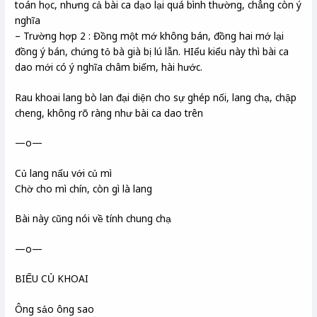
toán học, nhưng cả bài ca dạo lại quá bình thường, chẳng còn ý
nghĩa
– Trường hợp 2 : Đồng một mớ không bán, đồng hai mớ lại
đồng ý bán, chứng tỏ bà già bị lú lẫn. HIểu kiểu này thì bài ca
dao mới có ý nghĩa châm biếm, hài hước.
Rau khoai lang bò lan đại diện cho sự ghép nối, lang chạ, chập
cheng, không rõ ràng như bài ca dao trên
—o—
Củ lang nấu với củ mì
Chờ cho mì chín, còn gì là lang
Bài này cũng nói về tính chung chạ
—o—
BIẾU CỦ KHOAI
Ông sảo ông sao