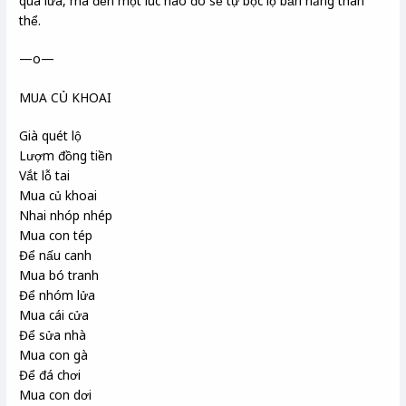
quá lứa, mà đến một lúc nào đó sẽ tự bộc lộ bản năng thân
thể.
—o—
MUA CỦ KHOAI
Già quét lộ
Lượm đồng tiền
Vắt lỗ tai
Mua củ khoai
Nhai nhóp nhép
Mua con tép
Để nấu canh
Mua bó tranh
Để nhóm lửa
Mua cái cửa
Để sửa nhà
Mua con gà
Để đá chơi
Mua con dơi