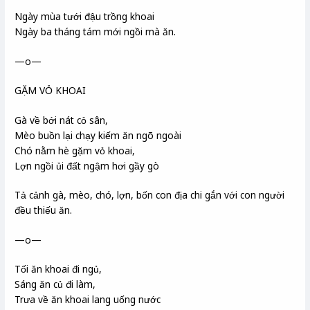
Ngày mùa tưới đậu trồng khoai
Ngày ba tháng tám mới ngồi mà ăn.
—o—
GẶM VỎ KHOAI
Gà về bới nát cỏ sân,
Mèo buồn lại chạy kiếm ăn ngõ ngoài
Chó nằm hè gặm vỏ khoai,
Lợn ngồi ủi đất ngậm hơi gầy gò
Tả cảnh gà, mèo, chó, lợn, bốn con địa chi gắn với con người
đều thiếu ăn.
—o—
Tối ăn khoai đi ngủ,
Sáng ăn củ đi làm,
Trưa về ăn khoai lang uống nước