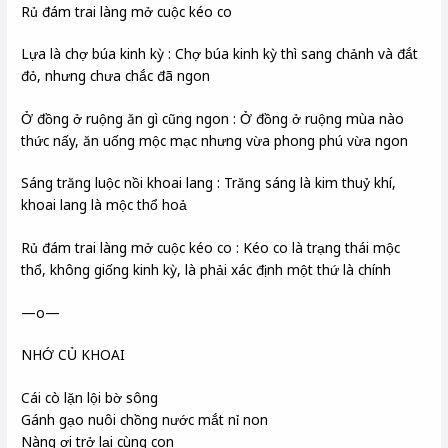
Rủ đám trai làng mở cuộc kéo co
Lựa là chợ búa kinh kỳ : Chợ búa kinh kỳ thì sang chảnh và đắt
đỏ, nhưng chưa chắc đã ngon
Ở đồng ở ruộng ăn gì cũng ngon : Ở đồng ở ruộng mùa nào
thức nấy, ăn uống mộc mạc nhưng vừa phong phú vừa ngon
Sáng trăng luộc nồi khoai lang : Trăng sáng là kim thuỷ khí,
khoai lang là mộc thổ hoả
Rủ đám trai làng mở cuộc kéo co : Kéo co là trạng thái mộc
thổ, không giống kinh kỳ, là phải xác định một thứ là chính
—o—
NHỚ CỦ KHOAI
Cái cò lặn lội bờ sông
Gánh gạo nuôi chồng nước mắt nỉ non
Nàng ơi trở lại cùng con