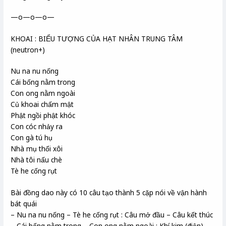
—o—o—o—
KHOAI : BIỂU TƯỢNG CỦA HẠT NHÂN TRUNG TÂM
(neutron+)
Nu na nu nống
Cái bống nằm trong
Con ong nằm ngoài
Củ khoai chấm mật
Phật ngồi phật khóc
Con cóc nhảy ra
Con gà tú hụ
Nhà mụ thổi xôi
Nhà tôi nấu chè
Tè he cống rụt
Bài đồng dao này có 10 câu tạo thành 5 cặp nói về vận hành
bát quái
– Nu na nu nống – Tè he cống rụt : Câu mở đầu – Câu kết thúc
– Cái bống nằm trong – Con ong nằm ngoài : Khí kim (điện)