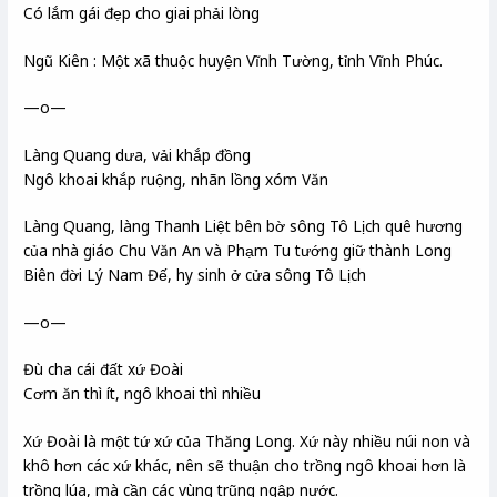
Có lắm gái đẹp cho giai phải lòng
Ngũ Kiên : Một xã thuộc huyện Vĩnh Tường, tỉnh Vĩnh Phúc.
—o—
Làng Quang dưa, vải khắp đồng
Ngô khoai khắp ruộng, nhãn lồng xóm Văn
Làng Quang, làng Thanh Liệt bên bờ sông Tô Lịch quê hương
của nhà giáo Chu Văn An và Phạm Tu tướng giữ thành Long
Biên đời Lý Nam Đế, hy sinh ở cửa sông Tô Lịch
—o—
Đù cha cái đất xứ Đoài
Cơm ăn thì ít, ngô khoai thì nhiều
Xứ Đoài là một tứ xứ của Thăng Long. Xứ này nhiều núi non và
khô hơn các xứ khác, nên sẽ thuận cho trồng ngô khoai hơn là
trồng lúa, mà cần các vùng trũng ngập nước.