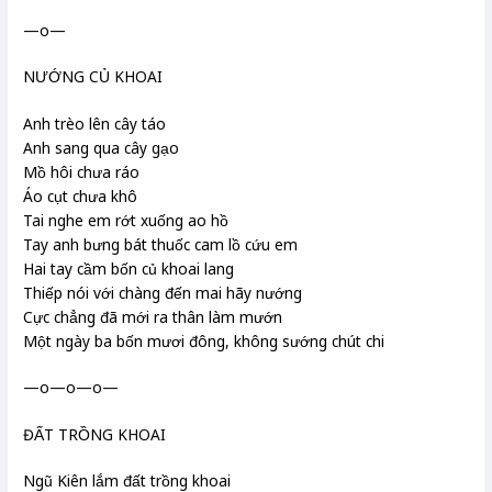
—o—
NƯỚNG CỦ KHOAI
Anh trèo lên cây táo
Anh sang qua cây gạo
Mồ hôi chưa ráo
Áo cụt chưa khô
Tai nghe em rớt xuống ao hồ
Tay anh bưng bát thuốc cam lồ cứu em
Hai tay cầm bốn củ khoai lang
Thiếp nói với chàng đến mai hãy nướng
Cực chẳng đã mới ra thân làm mướn
Một ngày ba bốn mươi đông, không sướng chút chi
—o—o—o—
ĐẤT TRỒNG KHOAI
Ngũ Kiên lắm đất trồng khoai