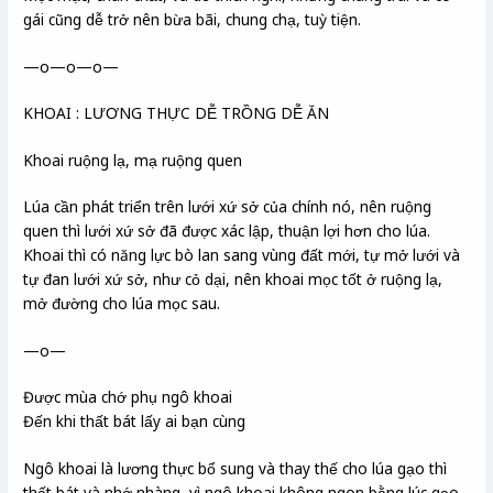
gái cũng dễ trở nên bừa bãi, chung chạ, tuỳ tiện.
—o—o—o—
KHOAI : LƯƠNG THỰC DỄ TRỒNG DỄ ĂN
Khoai ruộng lạ, mạ ruộng quen
Lúa cần phát triển trên lưới xứ sở của chính nó, nên ruộng
quen thì lưới xứ sở đã được xác lập, thuận lợi hơn cho lúa.
Khoai thì có năng lực bò lan sang vùng đất mới, tự mở lưới và
tự đan lưới xứ sở, như cỏ dại, nên khoai mọc tốt ở ruộng lạ,
mở đường cho lúa mọc sau.
—o—
Được mùa chớ phụ ngô khoai
Đến khi thất bát lấy ai bạn cùng
Ngô khoai là lương thực bổ sung và thay thế cho lúa gạo thì
thất bát và nhớ nhàng, vì ngô khoai không ngon bằng lúc gạo