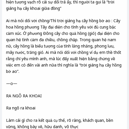
hiện tượng vạch rõ cái sự dối trá ấy, thì người ta gọi là “trời
giáng hạ cây khoai giữa đồng”
Ai mà nói dối với chồng/Thì trời giáng hạ cây hồng bờ ao : Cây
hoa hồng phương Tây đại diện cho tình yêu với đủ cung bậc
cảm xúc. Ở phương Đông cây cho quả hồng (gió) đại diện cho
quan hệ tình cảm đa chiều, chồng chập. Trong quan hệ nam
nữ, cây hồng là biểu tượng của tính lăng nhăng, phong lưu,
mây nước, trăng gió. Ai mà nói dối với chồng ví dụ em thề thốt
rằng chỉ yêu mình anh, mà lúc đấy xuất hiện bằng chứng về
việc em có đến vài anh nữa thì nghĩa là “trời giáng hạ cây hồng
bờ ao”.
—o—
RA NGÔ RA KHOAI
Ra ngô ra khoai
Làm cái gì cho ra kết quả cụ thể, rõ ràng, khách quan, bền
vững, không bày vẽ, hữu danh, vô thực