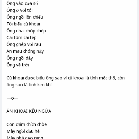
Ông vào cửa sổ
Ông ở với tôi
Ông ngồi lên chiếu
Tôi biếu củ khoai
Ông nhai chóp chép
Cái tôm cái tép
Ông ghép với rau
Ăn mau chóng nậy
Ông ngồi dậy
Ông về trời
Củ khoai được biếu ông sao vì củ khoai là tính mộc thổ, còn
ông sao là tính kim khí.
—o—
ĂN KHOAI KÊU NGỨA
Con chim chích chòe
Mày ngồi đầu hè
Mày nhá gạo rang