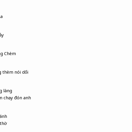
La
ảy
ng Chèm
 thèm nói dối
g làng
 chạy đón anh
gánh
 thờ