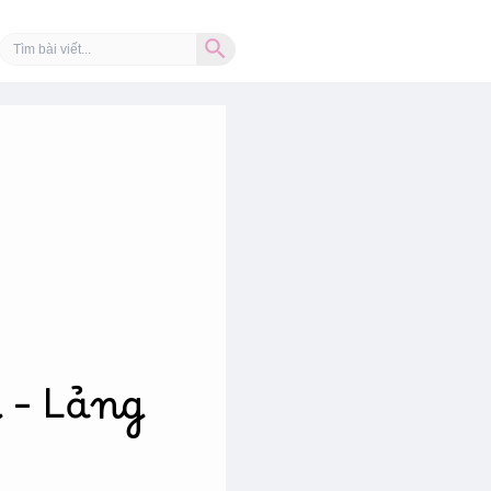
Search Button
Search
for:
 – Lảng