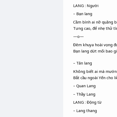
LANG : Người
– Bạn lang
Cầm bình ai nỡ quăng b
Tưng cao, để nhẹ thử tì
—o—
Đêm khuya hoài vọng đ
Bạn lang dứt mối bao g
– Tân lang
Không biết ai mà mướn
Bắt cầu ngoài Yến
cho li
– Quan Lang
– Thầy Lang
LANG : Động từ
– Lang thang