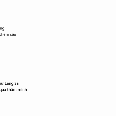
ang
 thêm sầu
chữ Lang Sa
i qua thăm mình