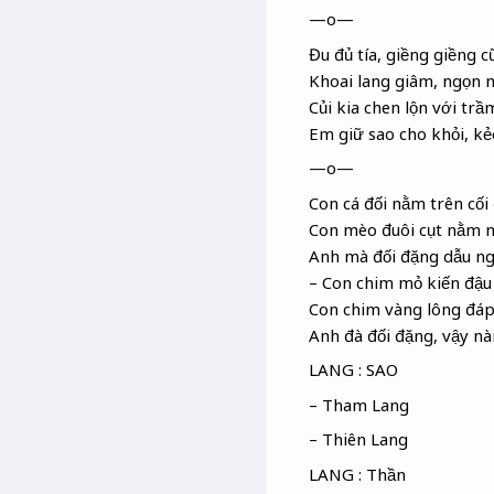
—o—
Đu đủ tía
, giềng giềng
cũ
Khoai lang giâm
, ngọn 
Củi kia chen lộn với trầ
Em giữ sao cho khỏi, k
—o—
Con cá đối
nằm trên cối
Con mèo đuôi cụt nằm m
Anh mà đối đặng
dẫu ng
– Con chim mỏ kiến
đậu 
Con chim vàng lông đáp
Anh đà
đối đặng, vậy nà
LANG : SAO
– Tham Lang
– Thiên Lang
LANG : Thần