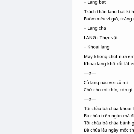
– Lang bạt
Trách thân lang bạt kì 
Buồm xiêu vì gió, trăng
– Lang chạ
LANG : Thực vật
– Khoai lang
May không chút nữa em
Khoai lang khô xắt lát
—o—
Củ lang
nấu với củ mì
Chờ cho mì chín, còn gì 
—o—
Tôi chầu bà chúa khoai 
Bà chúa trên ngàn má đ
Tôi chầu bà chúa bánh g
Bà chúa
lâu ngày mốc th