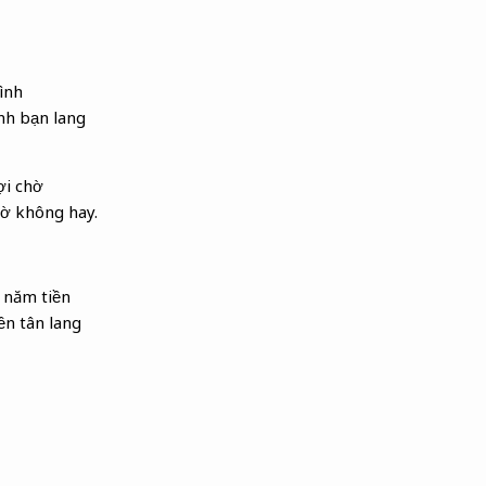
ình
nh bạn lang
ợi chờ
iờ không hay.
 năm tiền
ền tân lang