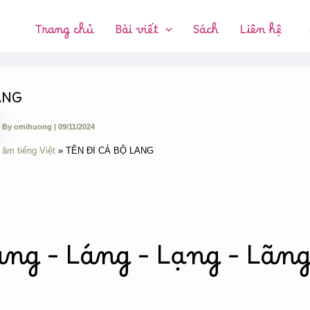
CHUYÊN
MỤC:
Trang chủ
Bài viết
Sách
Liên hệ
ANG
By
omihuong
|
09/11/2024
 âm tiếng Việt
TÊN ĐI CẢ BỘ LANG
àng – Láng – Lạng – Lãng