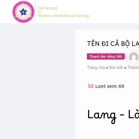
Skip
Post
to
navigation
content
TÊN ĐI CẢ BỘ L
Thanh âm tiếng Việt
|
Trang chủ
Bài viết
Thanh
Lượt xem: 69
Lang – L