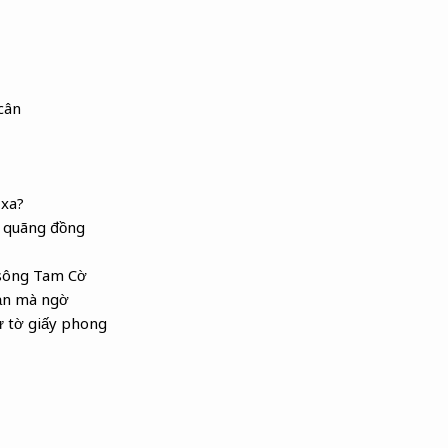
cân
xa?
a quãng đồng
 sông Tam Cờ
ạn mà ngờ
 tờ giấy phong