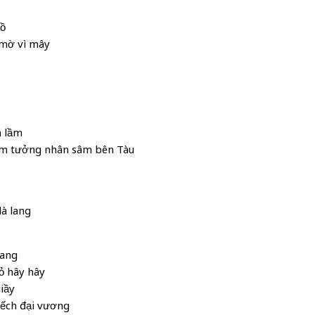
hồ
 mờ vì mây
 lầm
 em tưởng nhân sâm
bên Tàu
là lang
lang
ỏ hây hây
iầy
ếch đại vương