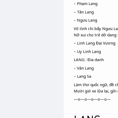
– Phạm Lang
– Tân Lang
– Ngưu Lang
Vô tình chi bấy Ngưu L
Nỡ xui cho trẻ dở dang
– Linh Lang Đại Vương
– Uy Linh Lang
LANG : Đia danh
– Văn Lang
– Lang Sa
Làm thơ quốc ngữ
, đề 
Mười giờ xe lửa
lại, gở
—o—o—o—o—o—