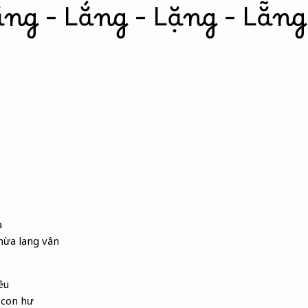
ằng – Lắng – Lặng – Lẵng
a
hừa lang vân
êu
u con hư