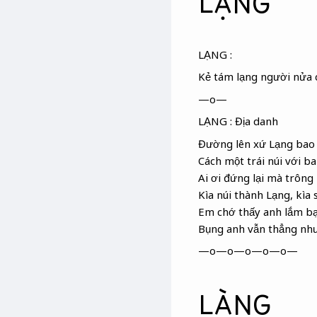
LẠNG
LẠNG :
Kẻ tám lạng người nửa 
—o—
LẠNG : Địa danh
Đường lên xứ Lạng
bao 
Cách một trái núi với b
Ai ơi đứng lại mà trông
Kìa núi thành Lạng
, kìa
Em chớ thấy anh lắm b
Bụng anh vẫn thẳng như
—o—o—o—o—o—
LÀNG