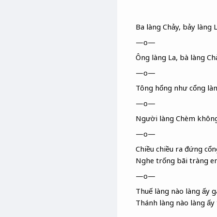
Ba làng Chảy, bảy làng 
—o—
Ông làng La
, bà làng Ch
—o—
Tông hổng như cổng là
—o—
Người làng Chèm không
—o—
Chiều chiều ra đứng cổn
Nghe trống bãi tràng
em
—o—
Thuế làng nào làng ấy 
Thánh làng nào làng ấy