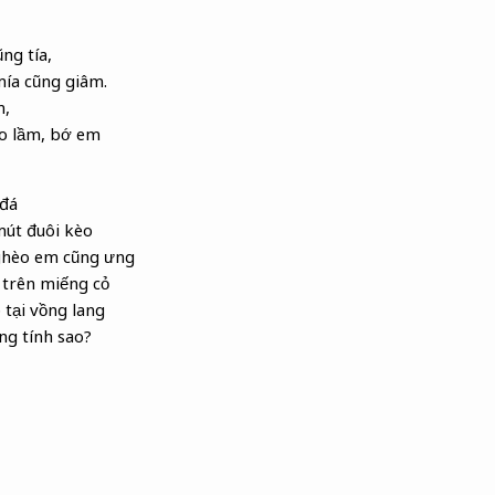
ng tía,
mía cũng giâm.
m
,
ẻo lầm, bớ em
 đá
út đuôi kèo
hèo em cũng ưng
trên miếng cỏ
 tại vồng
lang
ng tính sao?