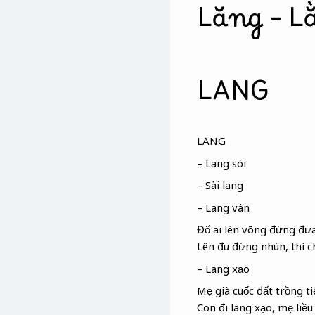
Lăng – L
LANG
LANG
– Lang sói
– Sài lang
– Lang vân
Đố ai lên võng đừng đư
Lên đu đừng nhún, thì c
– Lang xạo
Mẹ già cuốc đất trồng ti
Con đi lang xạo
, mẹ liề